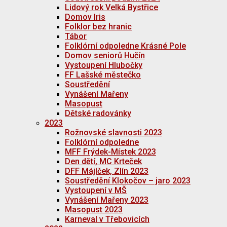
Lidový rok Velká Bystřice
Domov Iris
Folklor bez hranic
Tábor
Folklórní odpoledne Krásné Pole
Domov seniorů Hučín
Vystoupení Hlubočky
FF Lašské městečko
Soustředění
Vynášení Mařeny
Masopust
Dětské radovánky
2023
Rožnovské slavnosti 2023
Folklórní odpoledne
MFF Frýdek-Místek 2023
Den dětí, MC Krteček
DFF Májíček, Zlín 2023
Soustředění Klokočov – jaro 2023
Vystoupení v MŠ
Vynášení Mařeny 2023
Masopust 2023
Karneval v Třebovicích