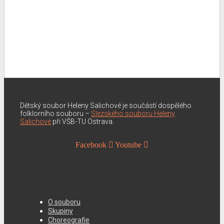
Dětský soubor Heleny Salichové je součástí dospělého
folklorního souboru –
Slezského souboru Heleny
Salichové
při VŠB-TU Ostrava.
Facebook
Youtube
O souboru
Skupiny
Choreografie