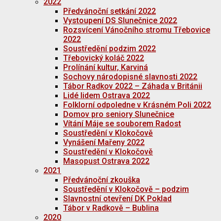
2022
Předvánoční setkání 2022
Vystoupení DS Slunečnice 2022
Rozsvícení Vánočního stromu Třebovice
2022
Soustředění podzim 2022
Třebovický koláč 2022
Prolínání kultur, Karviná
Sochovy národopisné slavnosti 2022
Tábor Radkov 2022 – Záhada v Británii
Lidé lidem Ostrava 2022
Folklorní odpoledne v Krásném Poli 2022
Domov pro seniory Slunečnice
Vítání Máje se souborem Radost
Soustředění v Klokočově
Vynášení Mařeny 2022
Soustředění v Klokočově
Masopust Ostrava 2022
2021
Předvánoční zkouška
Soustředění v Klokočově – podzim
Slavnostní otevření DK Poklad
Tábor v Radkově – Bublina
2020