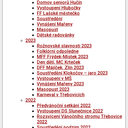
Domov seniorů Hučín
Vystoupení Hlubočky
FF Lašské městečko
Soustředění
Vynášení Mařeny
Masopust
Dětské radovánky
2023
Rožnovské slavnosti 2023
Folklórní odpoledne
MFF Frýdek-Místek 2023
Den dětí, MC Krteček
DFF Májíček, Zlín 2023
Soustředění Klokočov – jaro 2023
Vystoupení v MŠ
Vynášení Mařeny 2023
Masopust 2023
Karneval v Třebovicích
2022
Předvánoční setkání 2022
Vystoupení DS Slunečnice 2022
Rozsvícení Vánočního stromu Třebovice
2022
Soustředění podzim 2022