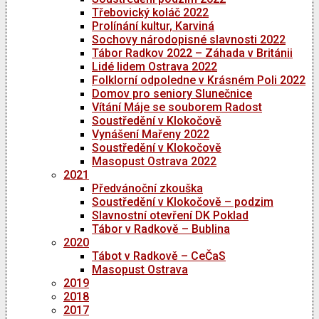
Třebovický koláč 2022
Prolínání kultur, Karviná
Sochovy národopisné slavnosti 2022
Tábor Radkov 2022 – Záhada v Británii
Lidé lidem Ostrava 2022
Folklorní odpoledne v Krásném Poli 2022
Domov pro seniory Slunečnice
Vítání Máje se souborem Radost
Soustředění v Klokočově
Vynášení Mařeny 2022
Soustředění v Klokočově
Masopust Ostrava 2022
2021
Předvánoční zkouška
Soustředění v Klokočově – podzim
Slavnostní otevření DK Poklad
Tábor v Radkově – Bublina
2020
Tábot v Radkově – CeČaS
Masopust Ostrava
2019
2018
2017