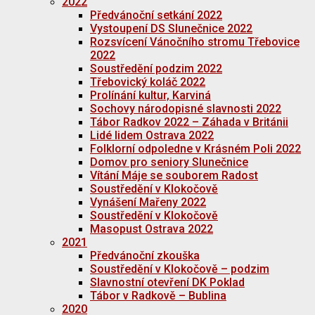
2022
Předvánoční setkání 2022
Vystoupení DS Slunečnice 2022
Rozsvícení Vánočního stromu Třebovice
2022
Soustředění podzim 2022
Třebovický koláč 2022
Prolínání kultur, Karviná
Sochovy národopisné slavnosti 2022
Tábor Radkov 2022 – Záhada v Británii
Lidé lidem Ostrava 2022
Folklorní odpoledne v Krásném Poli 2022
Domov pro seniory Slunečnice
Vítání Máje se souborem Radost
Soustředění v Klokočově
Vynášení Mařeny 2022
Soustředění v Klokočově
Masopust Ostrava 2022
2021
Předvánoční zkouška
Soustředění v Klokočově – podzim
Slavnostní otevření DK Poklad
Tábor v Radkově – Bublina
2020