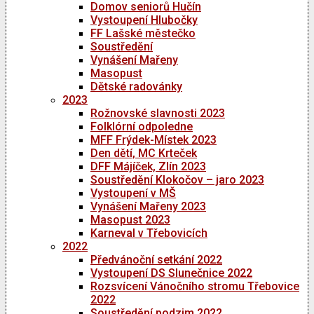
Domov seniorů Hučín
Vystoupení Hlubočky
FF Lašské městečko
Soustředění
Vynášení Mařeny
Masopust
Dětské radovánky
2023
Rožnovské slavnosti 2023
Folklórní odpoledne
MFF Frýdek-Místek 2023
Den dětí, MC Krteček
DFF Májíček, Zlín 2023
Soustředění Klokočov – jaro 2023
Vystoupení v MŠ
Vynášení Mařeny 2023
Masopust 2023
Karneval v Třebovicích
2022
Předvánoční setkání 2022
Vystoupení DS Slunečnice 2022
Rozsvícení Vánočního stromu Třebovice
2022
Soustředění podzim 2022