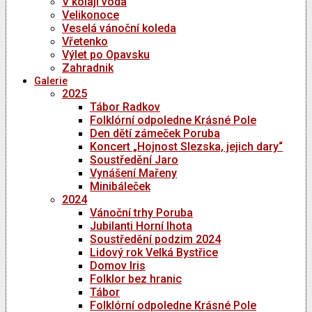
V kolaji voda
Velikonoce
Veselá vánoční koleda
Vřetenko
Výlet po Opavsku
Zahradnik
Galerie
2025
Tábor Radkov
Folklórní odpoledne Krásné Pole
Den dětí zámeček Poruba
Koncert „Hojnost Slezska, jejich dary“
Soustředění Jaro
Vynášení Mařeny
Minibáleček
2024
Vánoční trhy Poruba
Jubilanti Horní lhota
Soustředění podzim 2024
Lidový rok Velká Bystřice
Domov Iris
Folklor bez hranic
Tábor
Folklórní odpoledne Krásné Pole