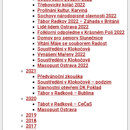
Třebovický koláč 2022
Prolínání kultur, Karviná
Sochovy národopisné slavnosti 2022
Tábor Radkov 2022 – Záhada v Británii
Lidé lidem Ostrava 2022
Folklorní odpoledne v Krásném Poli 2022
Domov pro seniory Slunečnice
Vítání Máje se souborem Radost
Soustředění v Klokočově
Vynášení Mařeny 2022
Soustředění v Klokočově
Masopust Ostrava 2022
2021
Předvánoční zkouška
Soustředění v Klokočově – podzim
Slavnostní otevření DK Poklad
Tábor v Radkově – Bublina
2020
Tábot v Radkově – CeČaS
Masopust Ostrava
2019
2018
2017