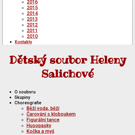
2016
2015
2014
2013
2012
2011
2010
Kontakty
Dětský soubor Heleny
Salichové
O souboru
Skupiny
Choreografie
Běží voda, běží
Čarování s kloboukem
Figurální tance
Husopasky
Kočka a myš