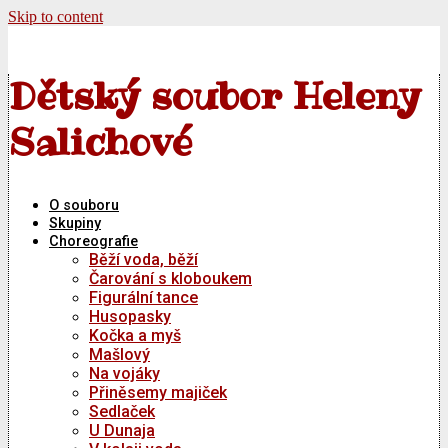
Skip to content
Dětský soubor Heleny
Salichové
O souboru
Skupiny
Choreografie
Běží voda, běží
Čarování s kloboukem
Figurální tance
Husopasky
Kočka a myš
Mašlový
Na vojáky
Přiněsemy majiček
Sedlaček
U Dunaja