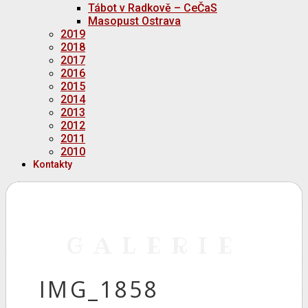
Tábot v Radkově – CeČaS
Masopust Ostrava
2019
2018
2017
2016
2015
2014
2013
2012
2011
2010
Kontakty
GALERIE
IMG_1858