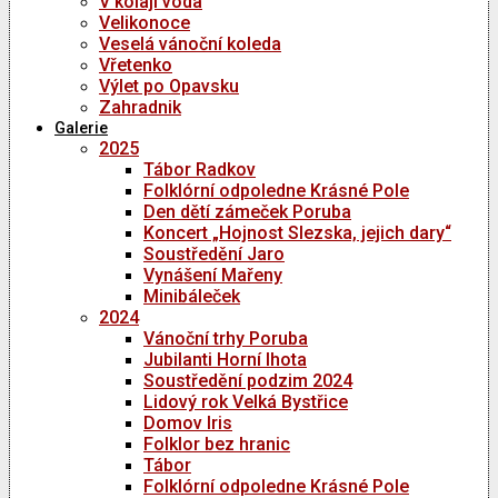
V kolaji voda
Velikonoce
Veselá vánoční koleda
Vřetenko
Výlet po Opavsku
Zahradnik
Galerie
2025
Tábor Radkov
Folklórní odpoledne Krásné Pole
Den dětí zámeček Poruba
Koncert „Hojnost Slezska, jejich dary“
Soustředění Jaro
Vynášení Mařeny
Minibáleček
2024
Vánoční trhy Poruba
Jubilanti Horní lhota
Soustředění podzim 2024
Lidový rok Velká Bystřice
Domov Iris
Folklor bez hranic
Tábor
Folklórní odpoledne Krásné Pole