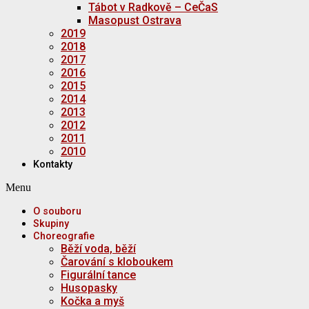
Tábot v Radkově – CeČaS
Masopust Ostrava
2019
2018
2017
2016
2015
2014
2013
2012
2011
2010
Kontakty
Menu
O souboru
Skupiny
Choreografie
Běží voda, běží
Čarování s kloboukem
Figurální tance
Husopasky
Kočka a myš