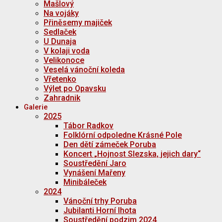
Mašlový
Na vojáky
Přiněsemy majiček
Sedlaček
U Dunaja
V kolaji voda
Velikonoce
Veselá vánoční koleda
Vřetenko
Výlet po Opavsku
Zahradnik
Galerie
2025
Tábor Radkov
Folklórní odpoledne Krásné Pole
Den dětí zámeček Poruba
Koncert „Hojnost Slezska, jejich dary“
Soustředění Jaro
Vynášení Mařeny
Minibáleček
2024
Vánoční trhy Poruba
Jubilanti Horní lhota
Soustředění podzim 2024