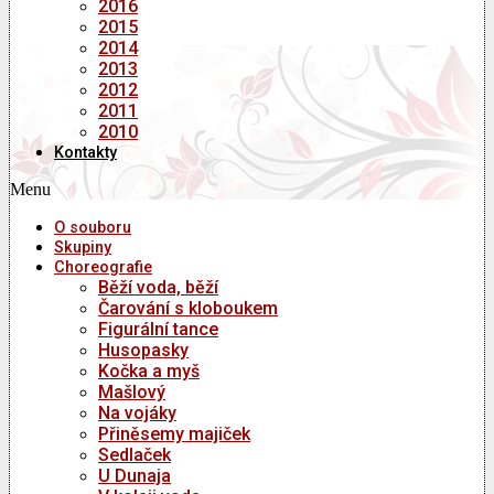
2016
2015
2014
2013
2012
2011
2010
Kontakty
Menu
O souboru
Skupiny
Choreografie
Běží voda, běží
Čarování s kloboukem
Figurální tance
Husopasky
Kočka a myš
Mašlový
Na vojáky
Přiněsemy majiček
Sedlaček
U Dunaja