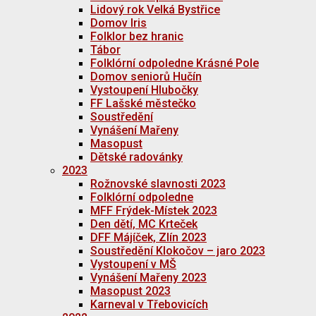
Lidový rok Velká Bystřice
Domov Iris
Folklor bez hranic
Tábor
Folklórní odpoledne Krásné Pole
Domov seniorů Hučín
Vystoupení Hlubočky
FF Lašské městečko
Soustředění
Vynášení Mařeny
Masopust
Dětské radovánky
2023
Rožnovské slavnosti 2023
Folklórní odpoledne
MFF Frýdek-Místek 2023
Den dětí, MC Krteček
DFF Májíček, Zlín 2023
Soustředění Klokočov – jaro 2023
Vystoupení v MŠ
Vynášení Mařeny 2023
Masopust 2023
Karneval v Třebovicích