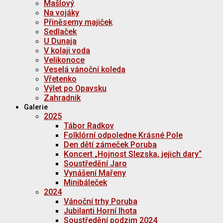
Mašlový
Na vojáky
Přiněsemy majiček
Sedlaček
U Dunaja
V kolaji voda
Velikonoce
Veselá vánoční koleda
Vřetenko
Výlet po Opavsku
Zahradnik
Galerie
2025
Tábor Radkov
Folklórní odpoledne Krásné Pole
Den dětí zámeček Poruba
Koncert „Hojnost Slezska, jejich dary“
Soustředění Jaro
Vynášení Mařeny
Minibáleček
2024
Vánoční trhy Poruba
Jubilanti Horní lhota
Soustředění podzim 2024