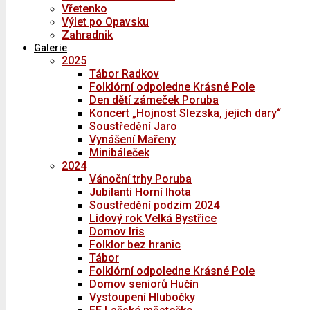
Vřetenko
Výlet po Opavsku
Zahradnik
Galerie
2025
Tábor Radkov
Folklórní odpoledne Krásné Pole
Den dětí zámeček Poruba
Koncert „Hojnost Slezska, jejich dary“
Soustředění Jaro
Vynášení Mařeny
Minibáleček
2024
Vánoční trhy Poruba
Jubilanti Horní lhota
Soustředění podzim 2024
Lidový rok Velká Bystřice
Domov Iris
Folklor bez hranic
Tábor
Folklórní odpoledne Krásné Pole
Domov seniorů Hučín
Vystoupení Hlubočky