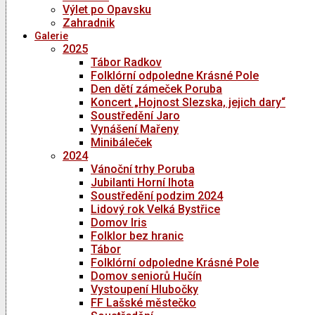
Výlet po Opavsku
Zahradnik
Galerie
2025
Tábor Radkov
Folklórní odpoledne Krásné Pole
Den dětí zámeček Poruba
Koncert „Hojnost Slezska, jejich dary“
Soustředění Jaro
Vynášení Mařeny
Minibáleček
2024
Vánoční trhy Poruba
Jubilanti Horní lhota
Soustředění podzim 2024
Lidový rok Velká Bystřice
Domov Iris
Folklor bez hranic
Tábor
Folklórní odpoledne Krásné Pole
Domov seniorů Hučín
Vystoupení Hlubočky
FF Lašské městečko