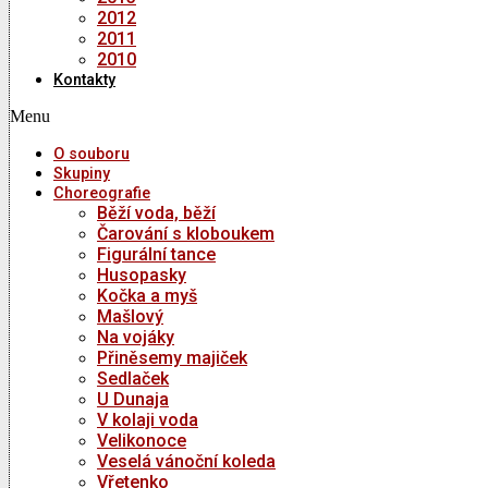
2012
2011
2010
Kontakty
Menu
O souboru
Skupiny
Choreografie
Běží voda, běží
Čarování s kloboukem
Figurální tance
Husopasky
Kočka a myš
Mašlový
Na vojáky
Přiněsemy majiček
Sedlaček
U Dunaja
V kolaji voda
Velikonoce
Veselá vánoční koleda
Vřetenko