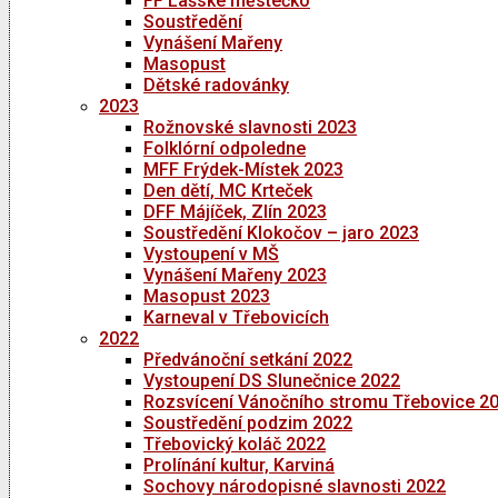
FF Lašské městečko
Soustředění
Vynášení Mařeny
Masopust
Dětské radovánky
2023
Rožnovské slavnosti 2023
Folklórní odpoledne
MFF Frýdek-Místek 2023
Den dětí, MC Krteček
DFF Májíček, Zlín 2023
Soustředění Klokočov – jaro 2023
Vystoupení v MŠ
Vynášení Mařeny 2023
Masopust 2023
Karneval v Třebovicích
2022
Předvánoční setkání 2022
Vystoupení DS Slunečnice 2022
Rozsvícení Vánočního stromu Třebovice 2
Soustředění podzim 2022
Třebovický koláč 2022
Prolínání kultur, Karviná
Sochovy národopisné slavnosti 2022