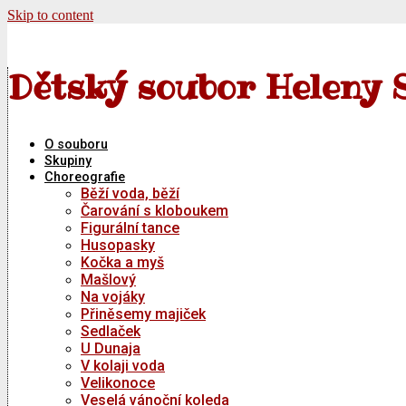
Skip to content
Dětský soubor Heleny 
O souboru
Skupiny
Choreografie
Běží voda, běží
Čarování s kloboukem
Figurální tance
Husopasky
Kočka a myš
Mašlový
Na vojáky
Přiněsemy majiček
Sedlaček
U Dunaja
V kolaji voda
Velikonoce
Veselá vánoční koleda