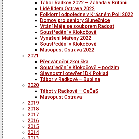
Tábor Radkov 2022 – Záhada v Británii
Lidé lidem Ostrava 2022
Folklorní odpoledne v Krásném Poli 2022
Domov pro seniory Slunečnice
Vítání Máje se souborem Radost
Soustředění v Klokočově
Vynášení Mařeny 2022
Soustředění v Klokočově
Masopust Ostrava 2022
2021
Předvánoční zkouška
Soustředění v Klokočově – podzim
Slavnostní otevření DK Poklad
Tábor v Radkově – Bublina
2020
Tábot v Radkově – CeČaS
Masopust Ostrava
2019
2018
2017
2016
2015
2014
2013