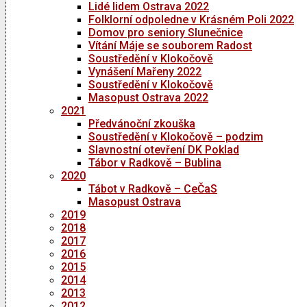
Lidé lidem Ostrava 2022
Folklorní odpoledne v Krásném Poli 2022
Domov pro seniory Slunečnice
Vítání Máje se souborem Radost
Soustředění v Klokočově
Vynášení Mařeny 2022
Soustředění v Klokočově
Masopust Ostrava 2022
2021
Předvánoční zkouška
Soustředění v Klokočově – podzim
Slavnostní otevření DK Poklad
Tábor v Radkově – Bublina
2020
Tábot v Radkově – CeČaS
Masopust Ostrava
2019
2018
2017
2016
2015
2014
2013
2012