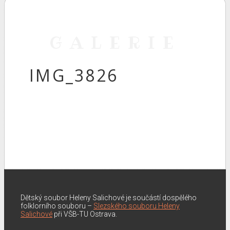
GALERIE
IMG_3826
Dětský soubor Heleny Salichové je součástí dospělého
folklorního souboru –
Slezského souboru Heleny
Salichové
při VŠB-TU Ostrava.