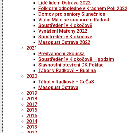
Lidé lidem Ostrava 2022
Folklorní odpoledne v Krásném Poli 2022
Domov pro seniory Slunečnice
Vítání Máje se souborem Radost
Soustředění v Klokočově
Vynášení Mařeny 2022
Soustředění v Klokočově
Masopust Ostrava 2022
2021
Předvánoční zkouška
Soustředění v Klokočově – podzim
Slavnostní otevření DK Poklad
Tábor v Radkově – Bublina
2020
Tábot v Radkově – CeČaS
Masopust Ostrava
2019
2018
2017
2016
2015
2014
2013
2012