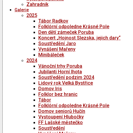
Zahradnik
Galerie
2025
Tábor Radkov
Folklórní odpoledne Krásné Pole
Den dětí zámeček Poruba
Koncert „Hojnost Slezska, jejich dary“
Soustředění Jaro
Vynášení Mařeny
Minibáleček
2024
Vánoční trhy Poruba
Jubilanti Horní lhota
Soustředění podzim 2024
Lidový rok Velká Bystřice
Domov Iris
Folklor bez hranic
Tábor
Folklórní odpoledne Krásné Pole
Domov seniorů Hučín
Vystoupení Hlubočky
FF Lašské městečko
Soustředění