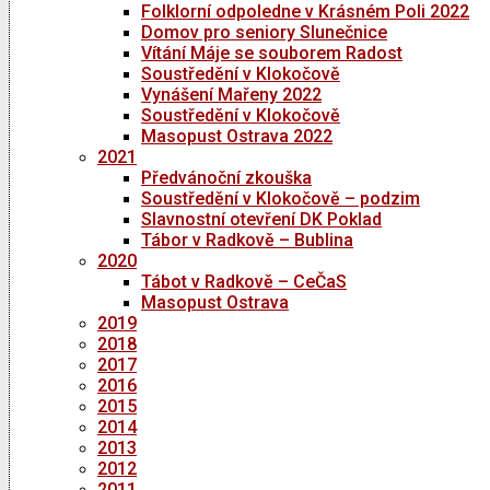
Folklorní odpoledne v Krásném Poli 2022
Domov pro seniory Slunečnice
Vítání Máje se souborem Radost
Soustředění v Klokočově
Vynášení Mařeny 2022
Soustředění v Klokočově
Masopust Ostrava 2022
2021
Předvánoční zkouška
Soustředění v Klokočově – podzim
Slavnostní otevření DK Poklad
Tábor v Radkově – Bublina
2020
Tábot v Radkově – CeČaS
Masopust Ostrava
2019
2018
2017
2016
2015
2014
2013
2012
2011