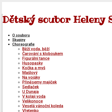
Skip
to
content
Dětský soubor Heleny 
O souboru
Skupiny
Choreografie
Běží voda, běží
Čarování s kloboukem
Figurální tance
Husopasky
Kočka a myš
Mašlový
Na vojáky
Přiněsemy majiček
Sedlaček
U Dunaja
V kolaji voda
Velikonoce
Veselá vánoční koleda
Vřetenko