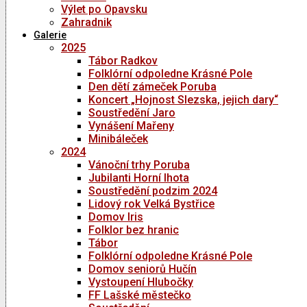
Výlet po Opavsku
Zahradnik
Galerie
2025
Tábor Radkov
Folklórní odpoledne Krásné Pole
Den dětí zámeček Poruba
Koncert „Hojnost Slezska, jejich dary“
Soustředění Jaro
Vynášení Mařeny
Minibáleček
2024
Vánoční trhy Poruba
Jubilanti Horní lhota
Soustředění podzim 2024
Lidový rok Velká Bystřice
Domov Iris
Folklor bez hranic
Tábor
Folklórní odpoledne Krásné Pole
Domov seniorů Hučín
Vystoupení Hlubočky
FF Lašské městečko