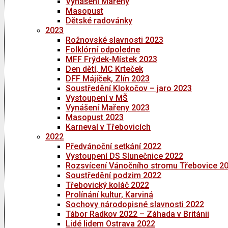
Vynášení Mařeny
Masopust
Dětské radovánky
2023
Rožnovské slavnosti 2023
Folklórní odpoledne
MFF Frýdek-Místek 2023
Den dětí, MC Krteček
DFF Májíček, Zlín 2023
Soustředění Klokočov – jaro 2023
Vystoupení v MŠ
Vynášení Mařeny 2023
Masopust 2023
Karneval v Třebovicích
2022
Předvánoční setkání 2022
Vystoupení DS Slunečnice 2022
Rozsvícení Vánočního stromu Třebovice 2
Soustředění podzim 2022
Třebovický koláč 2022
Prolínání kultur, Karviná
Sochovy národopisné slavnosti 2022
Tábor Radkov 2022 – Záhada v Británii
Lidé lidem Ostrava 2022