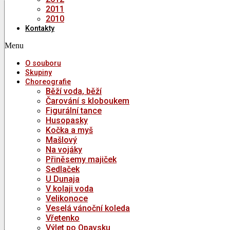
2011
2010
Kontakty
Menu
O souboru
Skupiny
Choreografie
Běží voda, běží
Čarování s kloboukem
Figurální tance
Husopasky
Kočka a myš
Mašlový
Na vojáky
Přiněsemy majiček
Sedlaček
U Dunaja
V kolaji voda
Velikonoce
Veselá vánoční koleda
Vřetenko
Výlet po Opavsku