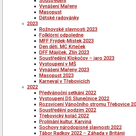
Soustředění
Vynášení Mařeny
Masopust
Dětské radovánky
2023
Rožnovské slavnosti 2023
Folklórní odpoledne
MFF Frýdek-Místek 2023
Den dětí, MC Krteček
DFF Májíček, Zlín 2023
Soustředění Klokočov – jaro 2023
Vystoupení v MŠ
Vynášení Mařeny 2023
Masopust 2023
Karneval v Třebovicích
2022
Předvánoční setkání 2022
Vystoupení DS Slunečnice 2022
Rozsvícení Vánočního stromu Třebovice 2
Soustředění podzim 2022
Třebovický koláč 2022
Prolínání kultur, Karviná
Sochovy národopisné slavnosti 2022
Tábor Radkov 2022 – Záhada v Británii