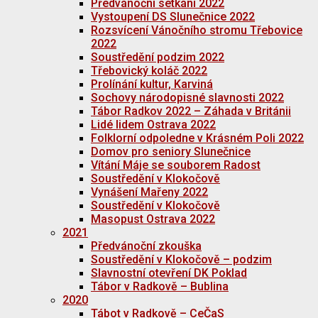
Předvánoční setkání 2022
Vystoupení DS Slunečnice 2022
Rozsvícení Vánočního stromu Třebovice
2022
Soustředění podzim 2022
Třebovický koláč 2022
Prolínání kultur, Karviná
Sochovy národopisné slavnosti 2022
Tábor Radkov 2022 – Záhada v Británii
Lidé lidem Ostrava 2022
Folklorní odpoledne v Krásném Poli 2022
Domov pro seniory Slunečnice
Vítání Máje se souborem Radost
Soustředění v Klokočově
Vynášení Mařeny 2022
Soustředění v Klokočově
Masopust Ostrava 2022
2021
Předvánoční zkouška
Soustředění v Klokočově – podzim
Slavnostní otevření DK Poklad
Tábor v Radkově – Bublina
2020
Tábot v Radkově – CeČaS