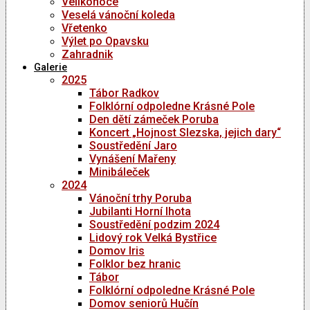
Velikonoce
Veselá vánoční koleda
Vřetenko
Výlet po Opavsku
Zahradnik
Galerie
2025
Tábor Radkov
Folklórní odpoledne Krásné Pole
Den dětí zámeček Poruba
Koncert „Hojnost Slezska, jejich dary“
Soustředění Jaro
Vynášení Mařeny
Minibáleček
2024
Vánoční trhy Poruba
Jubilanti Horní lhota
Soustředění podzim 2024
Lidový rok Velká Bystřice
Domov Iris
Folklor bez hranic
Tábor
Folklórní odpoledne Krásné Pole
Domov seniorů Hučín