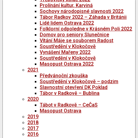
Prolínání kultur, Karviná
Sochovy národopisné slavnosti 2022
Tábor Radkov 2022 – Záhada v Británii
Lidé lidem Ostrava 2022
Folklorní odpoledne v Krásném Poli 2022
Domov pro seniory Slunečnice
Vítání Máje se souborem Radost
Soustředění v Klokočově
Vynášení Mařeny 2022
Soustředění v Klokočově
Masopust Ostrava 2022
2021
Předvánoční zkouška
Soustředění v Klokočově – podzim
Slavnostní otevření DK Poklad
Tábor v Radkově – Bublina
2020
Tábot v Radkově – CeČaS
Masopust Ostrava
2019
2018
2017
2016