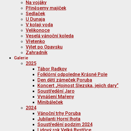
Na vojáky
Přiněsemy majiček
Sedlaček
U Dunaja
V kolaji voda
Velikonoce
Veselá vánoční koleda
Vřetenko
Výlet po Opavsku
Zahradnik
Galerie
2025
Tábor Radkov
Folklórní odpoledne Krásné Pole
Den dětí zámeček Poruba
Koncert „Hojnost Slezska, jejich dary“
Soustředění Jaro
Vynášení Mařeny
Minibáleček
2024
Vánoční trhy Poruba
Jubilanti Horní lhota
Soustředění podzim 2024
Lidový rok Velká Bystřice