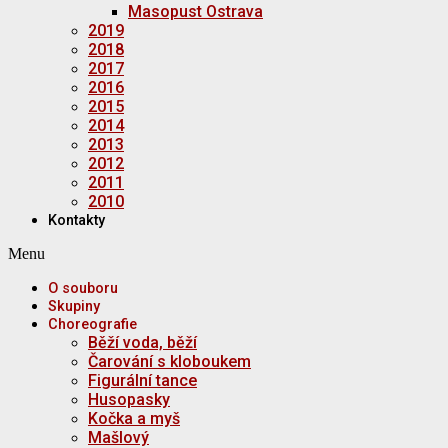
Masopust Ostrava
2019
2018
2017
2016
2015
2014
2013
2012
2011
2010
Kontakty
Menu
O souboru
Skupiny
Choreografie
Běží voda, běží
Čarování s kloboukem
Figurální tance
Husopasky
Kočka a myš
Mašlový