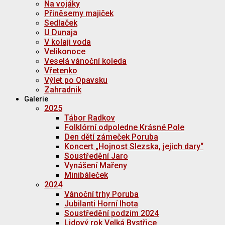
Na vojáky
Přiněsemy majiček
Sedlaček
U Dunaja
V kolaji voda
Velikonoce
Veselá vánoční koleda
Vřetenko
Výlet po Opavsku
Zahradnik
Galerie
2025
Tábor Radkov
Folklórní odpoledne Krásné Pole
Den dětí zámeček Poruba
Koncert „Hojnost Slezska, jejich dary“
Soustředění Jaro
Vynášení Mařeny
Minibáleček
2024
Vánoční trhy Poruba
Jubilanti Horní lhota
Soustředění podzim 2024
Lidový rok Velká Bystřice