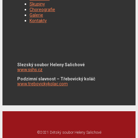
Skupiny
Choreografie
Galerie
Kontakty
Slezský soubor Heleny Salichové
www.sshs.cz
Podzimní slavnost – Třebovický koláč
www.trebovickykolac.com
©2021 Dětský soubor Heleny Salichové