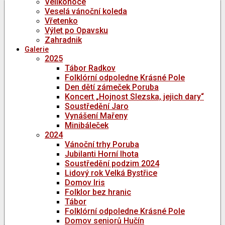
Velikonoce
Veselá vánoční koleda
Vřetenko
Výlet po Opavsku
Zahradnik
Galerie
2025
Tábor Radkov
Folklórní odpoledne Krásné Pole
Den dětí zámeček Poruba
Koncert „Hojnost Slezska, jejich dary“
Soustředění Jaro
Vynášení Mařeny
Minibáleček
2024
Vánoční trhy Poruba
Jubilanti Horní lhota
Soustředění podzim 2024
Lidový rok Velká Bystřice
Domov Iris
Folklor bez hranic
Tábor
Folklórní odpoledne Krásné Pole
Domov seniorů Hučín