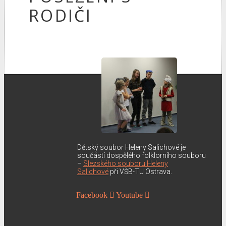
RODIČI
Dětský soubor Heleny Salichové je
součástí dospělého folklorního souboru
–
Slezského souboru Heleny
Salichové
při VŠB-TU Ostrava.
Facebook
Youtube