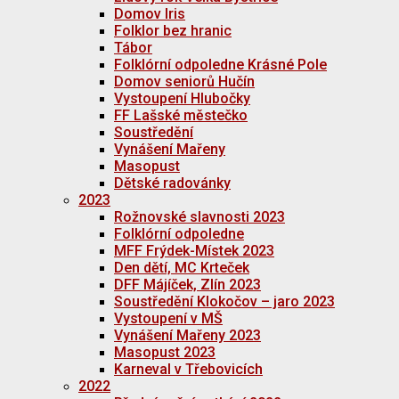
Domov Iris
Folklor bez hranic
Tábor
Folklórní odpoledne Krásné Pole
Domov seniorů Hučín
Vystoupení Hlubočky
FF Lašské městečko
Soustředění
Vynášení Mařeny
Masopust
Dětské radovánky
2023
Rožnovské slavnosti 2023
Folklórní odpoledne
MFF Frýdek-Místek 2023
Den dětí, MC Krteček
DFF Májíček, Zlín 2023
Soustředění Klokočov – jaro 2023
Vystoupení v MŠ
Vynášení Mařeny 2023
Masopust 2023
Karneval v Třebovicích
2022