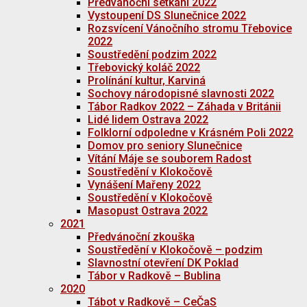
Předvánoční setkání 2022
Vystoupení DS Slunečnice 2022
Rozsvícení Vánočního stromu Třebovice
2022
Soustředění podzim 2022
Třebovický koláč 2022
Prolínání kultur, Karviná
Sochovy národopisné slavnosti 2022
Tábor Radkov 2022 – Záhada v Británii
Lidé lidem Ostrava 2022
Folklorní odpoledne v Krásném Poli 2022
Domov pro seniory Slunečnice
Vítání Máje se souborem Radost
Soustředění v Klokočově
Vynášení Mařeny 2022
Soustředění v Klokočově
Masopust Ostrava 2022
2021
Předvánoční zkouška
Soustředění v Klokočově – podzim
Slavnostní otevření DK Poklad
Tábor v Radkově – Bublina
2020
Tábot v Radkově – CeČaS