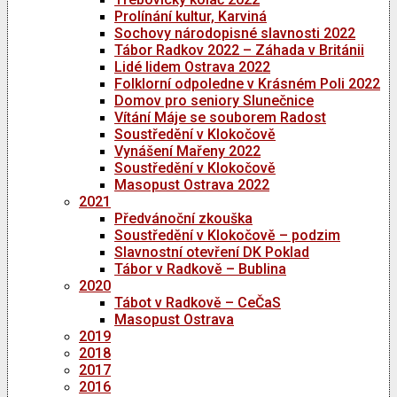
Prolínání kultur, Karviná
Sochovy národopisné slavnosti 2022
Tábor Radkov 2022 – Záhada v Británii
Lidé lidem Ostrava 2022
Folklorní odpoledne v Krásném Poli 2022
Domov pro seniory Slunečnice
Vítání Máje se souborem Radost
Soustředění v Klokočově
Vynášení Mařeny 2022
Soustředění v Klokočově
Masopust Ostrava 2022
2021
Předvánoční zkouška
Soustředění v Klokočově – podzim
Slavnostní otevření DK Poklad
Tábor v Radkově – Bublina
2020
Tábot v Radkově – CeČaS
Masopust Ostrava
2019
2018
2017
2016