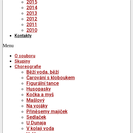
2015
2014
2013
2012
2011
2010
Kontakty
Menu
O souboru
Skupiny
Choreografie
Běží voda, běží
Čarování s kloboukem
Figurální tance
Husopasky
Kočka a myš
Mašlový
Na vojáky
Přiněsemy majiček
Sedlaček
U Dunaja
V kolaji voda