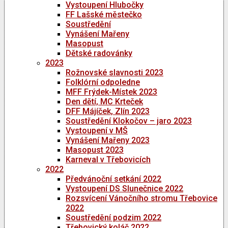
Vystoupení Hlubočky
FF Lašské městečko
Soustředění
Vynášení Mařeny
Masopust
Dětské radovánky
2023
Rožnovské slavnosti 2023
Folklórní odpoledne
MFF Frýdek-Místek 2023
Den dětí, MC Krteček
DFF Májíček, Zlín 2023
Soustředění Klokočov – jaro 2023
Vystoupení v MŠ
Vynášení Mařeny 2023
Masopust 2023
Karneval v Třebovicích
2022
Předvánoční setkání 2022
Vystoupení DS Slunečnice 2022
Rozsvícení Vánočního stromu Třebovice
2022
Soustředění podzim 2022
Třebovický koláč 2022