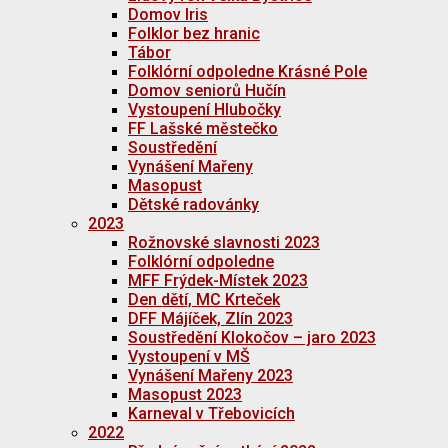
Domov Iris
Folklor bez hranic
Tábor
Folklórní odpoledne Krásné Pole
Domov seniorů Hučín
Vystoupení Hlubočky
FF Lašské městečko
Soustředění
Vynášení Mařeny
Masopust
Dětské radovánky
2023
Rožnovské slavnosti 2023
Folklórní odpoledne
MFF Frýdek-Místek 2023
Den dětí, MC Krteček
DFF Májíček, Zlín 2023
Soustředění Klokočov – jaro 2023
Vystoupení v MŠ
Vynášení Mařeny 2023
Masopust 2023
Karneval v Třebovicích
2022