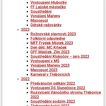
Vystoupení Hlubočky
FF Lašské městečko
Soustředění
Vynášení Mařeny
Masopust
Dětské radovánky
2023
Rožnovské slavnosti 2023
Folklórní odpoledne
MFF Frýdek-Místek 2023
Den dětí, MC Krteček
DFF Májíček, Zlín 2023
Soustředění Klokočov – jaro 2023
Vystoupení v MŠ
Vynášení Mařeny 2023
Masopust 2023
Karneval v Třebovicích
2022
Předvánoční setkání 2022
Vystoupení DS Slunečnice 2022
Rozsvícení Vánočního stromu Třebovice
2022
Soustředění podzim 2022
Třebovický koláč 2022