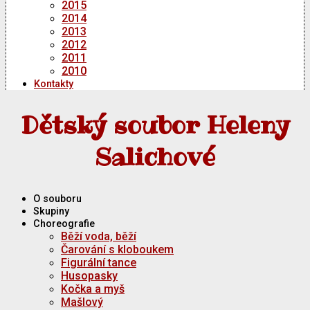
2015
2014
2013
2012
2011
2010
Kontakty
Dětský soubor Heleny
Salichové
O souboru
Skupiny
Choreografie
Běží voda, běží
Čarování s kloboukem
Figurální tance
Husopasky
Kočka a myš
Mašlový