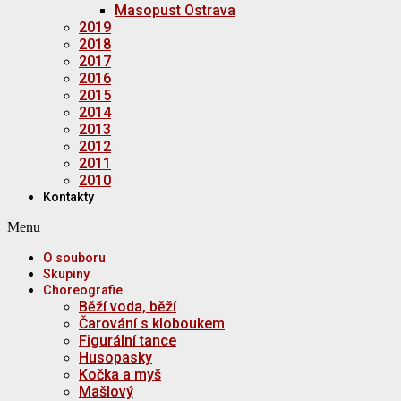
Masopust Ostrava
2019
2018
2017
2016
2015
2014
2013
2012
2011
2010
Kontakty
Menu
O souboru
Skupiny
Choreografie
Běží voda, běží
Čarování s kloboukem
Figurální tance
Husopasky
Kočka a myš
Mašlový