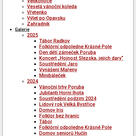
Velikonoce
Veselá vánoční koleda
Vřetenko
Výlet po Opavsku
Zahradnik
Galerie
2025
Tábor Radkov
Folklórní odpoledne Krásné Pole
Den dětí zámeček Poruba
Koncert „Hojnost Slezska, jejich dary“
Soustředění Jaro
Vynášení Mařeny
Minibáleček
2024
Vánoční trhy Poruba
Jubilanti Horní lhota
Soustředění podzim 2024
Lidový rok Velká Bystřice
Domov Iris
Folklor bez hranic
Tábor
Folklórní odpoledne Krásné Pole
Domov seniorů Hučín