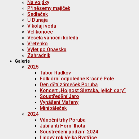
Na vojáky
Přiněsemy majiček
Sedlaček
U Dunaja
V kolaji voda
Velikonoce
Veselá vánoční koleda
Vřetenko
Výlet po Opavsku
Zahradnik
Galerie
2025
Tábor Radkov
Folklórní odpoledne Krásné Pole
Den dětí zámeček Poruba
Koncert „Hojnost Slezska, jejich dary“
Soustředění Jaro
Vynášení Mařeny
Minibáleček
2024
Vánoční trhy Poruba
Jubilanti Horní lhota
Soustředění podzim 2024
Lidový rok Velká Bystřice