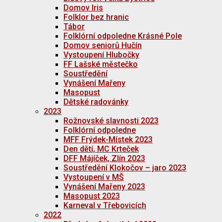
Domov Iris
Folklor bez hranic
Tábor
Folklórní odpoledne Krásné Pole
Domov seniorů Hučín
Vystoupení Hlubočky
FF Lašské městečko
Soustředění
Vynášení Mařeny
Masopust
Dětské radovánky
2023
Rožnovské slavnosti 2023
Folklórní odpoledne
MFF Frýdek-Místek 2023
Den dětí, MC Krteček
DFF Májíček, Zlín 2023
Soustředění Klokočov – jaro 2023
Vystoupení v MŠ
Vynášení Mařeny 2023
Masopust 2023
Karneval v Třebovicích
2022