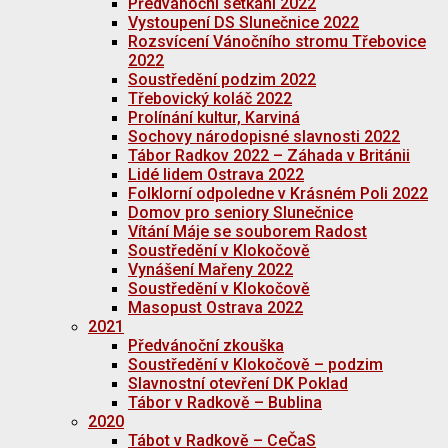
Předvánoční setkání 2022
Vystoupení DS Slunečnice 2022
Rozsvícení Vánočního stromu Třebovice
2022
Soustředění podzim 2022
Třebovický koláč 2022
Prolínání kultur, Karviná
Sochovy národopisné slavnosti 2022
Tábor Radkov 2022 – Záhada v Británii
Lidé lidem Ostrava 2022
Folklorní odpoledne v Krásném Poli 2022
Domov pro seniory Slunečnice
Vítání Máje se souborem Radost
Soustředění v Klokočově
Vynášení Mařeny 2022
Soustředění v Klokočově
Masopust Ostrava 2022
2021
Předvánoční zkouška
Soustředění v Klokočově – podzim
Slavnostní otevření DK Poklad
Tábor v Radkově – Bublina
2020
Tábot v Radkově – CeČaS