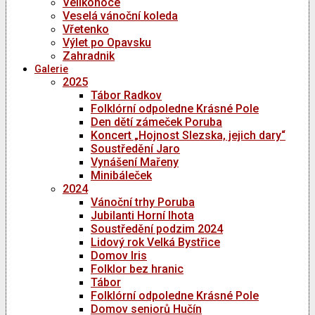
Velikonoce
Veselá vánoční koleda
Vřetenko
Výlet po Opavsku
Zahradnik
Galerie
2025
Tábor Radkov
Folklórní odpoledne Krásné Pole
Den dětí zámeček Poruba
Koncert „Hojnost Slezska, jejich dary“
Soustředění Jaro
Vynášení Mařeny
Minibáleček
2024
Vánoční trhy Poruba
Jubilanti Horní lhota
Soustředění podzim 2024
Lidový rok Velká Bystřice
Domov Iris
Folklor bez hranic
Tábor
Folklórní odpoledne Krásné Pole
Domov seniorů Hučín