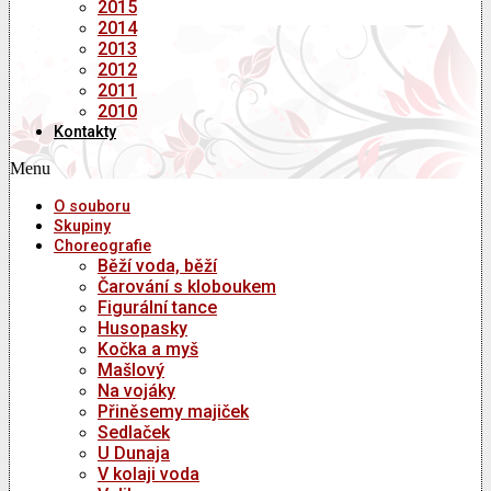
2015
2014
2013
2012
2011
2010
Kontakty
Menu
O souboru
Skupiny
Choreografie
Běží voda, běží
Čarování s kloboukem
Figurální tance
Husopasky
Kočka a myš
Mašlový
Na vojáky
Přiněsemy majiček
Sedlaček
U Dunaja
V kolaji voda