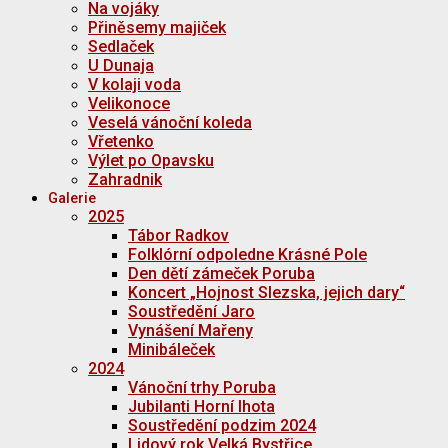
Na vojáky
Přiněsemy majiček
Sedlaček
U Dunaja
V kolaji voda
Velikonoce
Veselá vánoční koleda
Vřetenko
Výlet po Opavsku
Zahradnik
Galerie
2025
Tábor Radkov
Folklórní odpoledne Krásné Pole
Den dětí zámeček Poruba
Koncert „Hojnost Slezska, jejich dary“
Soustředění Jaro
Vynášení Mařeny
Minibáleček
2024
Vánoční trhy Poruba
Jubilanti Horní lhota
Soustředění podzim 2024
Lidový rok Velká Bystřice