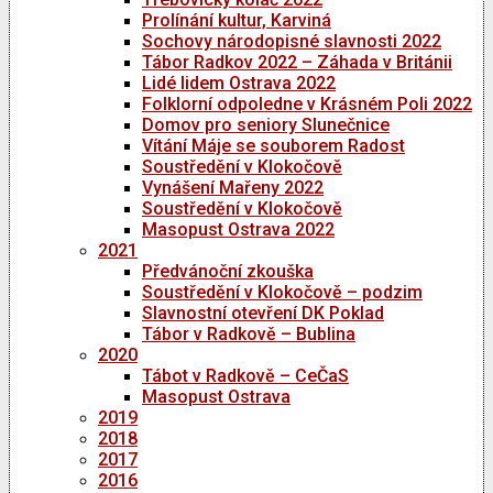
Prolínání kultur, Karviná
Sochovy národopisné slavnosti 2022
Tábor Radkov 2022 – Záhada v Británii
Lidé lidem Ostrava 2022
Folklorní odpoledne v Krásném Poli 2022
Domov pro seniory Slunečnice
Vítání Máje se souborem Radost
Soustředění v Klokočově
Vynášení Mařeny 2022
Soustředění v Klokočově
Masopust Ostrava 2022
2021
Předvánoční zkouška
Soustředění v Klokočově – podzim
Slavnostní otevření DK Poklad
Tábor v Radkově – Bublina
2020
Tábot v Radkově – CeČaS
Masopust Ostrava
2019
2018
2017
2016