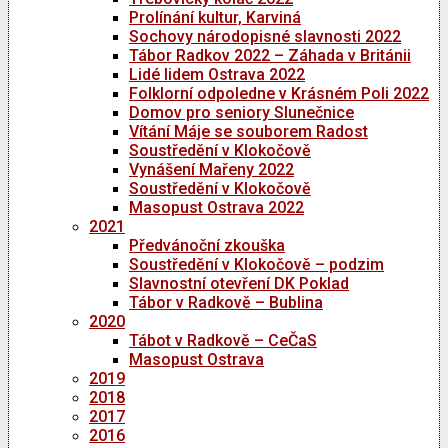
Prolínání kultur, Karviná
Sochovy národopisné slavnosti 2022
Tábor Radkov 2022 – Záhada v Británii
Lidé lidem Ostrava 2022
Folklorní odpoledne v Krásném Poli 2022
Domov pro seniory Slunečnice
Vítání Máje se souborem Radost
Soustředění v Klokočově
Vynášení Mařeny 2022
Soustředění v Klokočově
Masopust Ostrava 2022
2021
Předvánoční zkouška
Soustředění v Klokočově – podzim
Slavnostní otevření DK Poklad
Tábor v Radkově – Bublina
2020
Tábot v Radkově – CeČaS
Masopust Ostrava
2019
2018
2017
2016