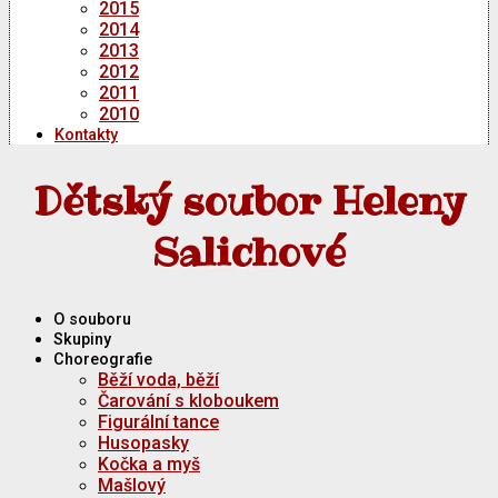
2015
2014
2013
2012
2011
2010
Kontakty
Dětský soubor Heleny
Salichové
O souboru
Skupiny
Choreografie
Běží voda, běží
Čarování s kloboukem
Figurální tance
Husopasky
Kočka a myš
Mašlový