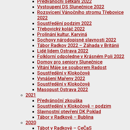
Předvánoční setkání 2022
Vystoupení DS Slunečnice 2022
Rozsvícení Vánočního stromu Třebovice
2022
Soustředění podzim 2022
Třebovický koláč 2022
Prolínání kultur, Karviná
Sochovy národopisné slavnosti 2022
Tábor Radkov 2022 – Záhada v Británii
Lidé lidem Ostrava 2022
Folklorní odpoledne v Krásném Poli 2022
Domov pro seniory Slunečnice
Vítání Máje se souborem Radost
Soustředění v Klokočově
Vynášení Mařeny 2022
Soustředění v Klokočově
Masopust Ostrava 2022
2021
Předvánoční zkouška
Soustředění v Klokočově – podzim
Slavnostní otevření DK Poklad
Tábor v Radkově – Bublina
2020
Tábot v Radkově – CeČaS