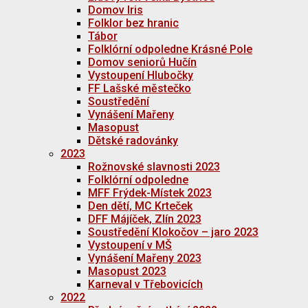
Domov Iris
Folklor bez hranic
Tábor
Folklórní odpoledne Krásné Pole
Domov seniorů Hučín
Vystoupení Hlubočky
FF Lašské městečko
Soustředění
Vynášení Mařeny
Masopust
Dětské radovánky
2023
Rožnovské slavnosti 2023
Folklórní odpoledne
MFF Frýdek-Místek 2023
Den dětí, MC Krteček
DFF Májíček, Zlín 2023
Soustředění Klokočov – jaro 2023
Vystoupení v MŠ
Vynášení Mařeny 2023
Masopust 2023
Karneval v Třebovicích
2022