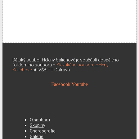
Dětský soubor Heleny Salichové je součástí dospělého
folklorního souboru –
Slezského souboru Heleny
Salichové
při VŠB-TU Ostrava.
Facebook
Youtube
O souboru
Skupiny
Choreografie
Galerie