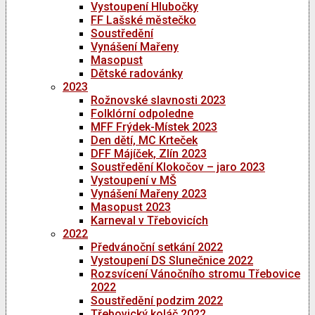
Vystoupení Hlubočky
FF Lašské městečko
Soustředění
Vynášení Mařeny
Masopust
Dětské radovánky
2023
Rožnovské slavnosti 2023
Folklórní odpoledne
MFF Frýdek-Místek 2023
Den dětí, MC Krteček
DFF Májíček, Zlín 2023
Soustředění Klokočov – jaro 2023
Vystoupení v MŠ
Vynášení Mařeny 2023
Masopust 2023
Karneval v Třebovicích
2022
Předvánoční setkání 2022
Vystoupení DS Slunečnice 2022
Rozsvícení Vánočního stromu Třebovice
2022
Soustředění podzim 2022
Třebovický koláč 2022