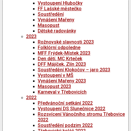
Vystoupení Hlubočky
FF Lašské městečko
Soustředění
Vynášení Mařeny
Masopust
Dětské radovánky
2023
Rožnovské slavnosti 2023
Folklórní odpoledne
MFF Frýdek-Místek 2023
Den dětí, MC Krteček
DFF Májíček, Zlín 2023
Soustředění Klokočov – jaro 2023
Vystoupení v MŠ
Vynášení Mařeny 2023
Masopust 2023
Karneval v Třebovicích
2022
Předvánoční setkání 2022
Vystoupení DS Slunečnice 2022
Rozsvícení Vánočního stromu Třebovice
2022
Soustředění podzim 2022
Třebovický koláč 2022