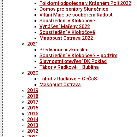
Folklorní odpoledne v Krásném Poli 2022
Domov pro seniory Slunečnice
Vítání Máje se souborem Radost
Soustředění v Klokočově
Vynášení Mařeny 2022
Soustředění v Klokočově
Masopust Ostrava 2022
2021
Předvánoční zkouška
Soustředění v Klokočově – podzim
Slavnostní otevření DK Poklad
Tábor v Radkově – Bublina
2020
Tábot v Radkově – CeČaS
Masopust Ostrava
2019
2018
2017
2016
2015
2014
2013
2012
2011