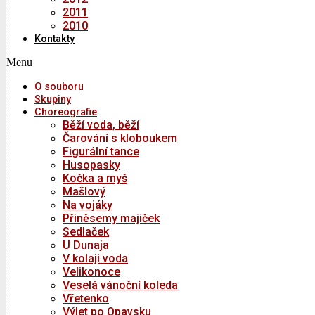
2011
2010
Kontakty
Menu
O souboru
Skupiny
Choreografie
Běží voda, běží
Čarování s kloboukem
Figurální tance
Husopasky
Kočka a myš
Mašlový
Na vojáky
Přiněsemy majiček
Sedlaček
U Dunaja
V kolaji voda
Velikonoce
Veselá vánoční koleda
Vřetenko
Výlet po Opavsku