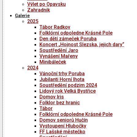
Výlet po Opavsku
Zahradnik
Galerie
2025
Tábor Radkov
Folklórní odpoledne Krásné Pole
Den dětí zámeček Poruba
Koncert „Hojnost Slezska, jejich dary“
Soustředění Jaro
Vynášení Mařeny
Minibáleček
2024
Vánoční trhy Poruba
Jubilanti Horní lhota
Soustředění podzim 2024
Lidový rok Velká Bystřice
Domov Iris
Folklor bez hranic
Tábor
Folklórní odpoledne Krásné Pole
Domov seniorů Hučín
Vystoupení Hlubočky
FF Lašské městečko