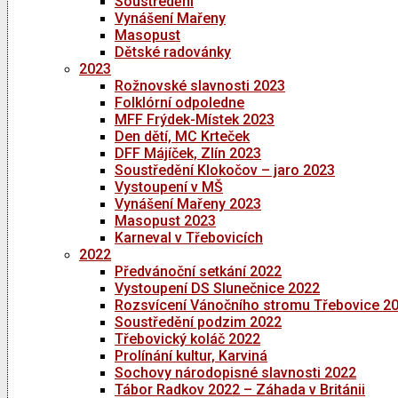
Soustředění
Vynášení Mařeny
Masopust
Dětské radovánky
2023
Rožnovské slavnosti 2023
Folklórní odpoledne
MFF Frýdek-Místek 2023
Den dětí, MC Krteček
DFF Májíček, Zlín 2023
Soustředění Klokočov – jaro 2023
Vystoupení v MŠ
Vynášení Mařeny 2023
Masopust 2023
Karneval v Třebovicích
2022
Předvánoční setkání 2022
Vystoupení DS Slunečnice 2022
Rozsvícení Vánočního stromu Třebovice 2
Soustředění podzim 2022
Třebovický koláč 2022
Prolínání kultur, Karviná
Sochovy národopisné slavnosti 2022
Tábor Radkov 2022 – Záhada v Británii