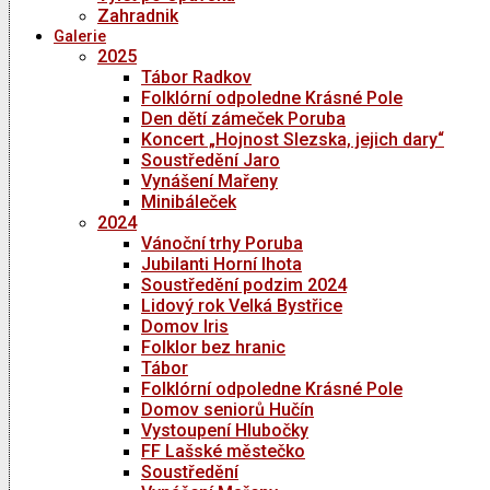
Zahradnik
Galerie
2025
Tábor Radkov
Folklórní odpoledne Krásné Pole
Den dětí zámeček Poruba
Koncert „Hojnost Slezska, jejich dary“
Soustředění Jaro
Vynášení Mařeny
Minibáleček
2024
Vánoční trhy Poruba
Jubilanti Horní lhota
Soustředění podzim 2024
Lidový rok Velká Bystřice
Domov Iris
Folklor bez hranic
Tábor
Folklórní odpoledne Krásné Pole
Domov seniorů Hučín
Vystoupení Hlubočky
FF Lašské městečko
Soustředění