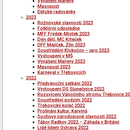
Vynášení Mařeny
Masopust
Dětské radovánky
2023
Rožnovské slavnosti 2023
Folklórní odpoledne
MFF Frýdek-Místek 2023
Den dětí, MC Krteček
DFF Májíček, Zlín 2023
Soustředění Klokočov – jaro 2023
Vystoupení v MŠ
Vynášení Mařeny 2023
Masopust 2023
Karneval v Třebovicích
2022
Předvánoční setkání 2022
Vystoupení DS Slunečnice 2022
Rozsvícení Vánočního stromu Třebovice 2
Soustředění podzim 2022
Třebovický koláč 2022
Prolínání kultur, Karviná
Sochovy národopisné slavnosti 2022
Tábor Radkov 2022 – Záhada v Británii
Lidé lidem Ostrava 2022