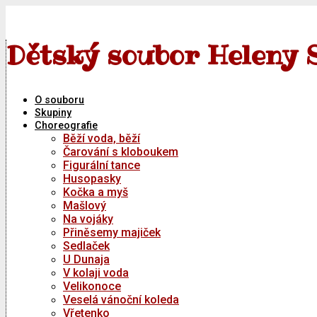
Skip
to
content
Dětský soubor Heleny 
O souboru
Skupiny
Choreografie
Běží voda, běží
Čarování s kloboukem
Figurální tance
Husopasky
Kočka a myš
Mašlový
Na vojáky
Přiněsemy majiček
Sedlaček
U Dunaja
V kolaji voda
Velikonoce
Veselá vánoční koleda
Vřetenko