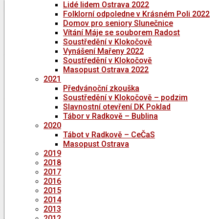
Lidé lidem Ostrava 2022
Folklorní odpoledne v Krásném Poli 2022
Domov pro seniory Slunečnice
Vítání Máje se souborem Radost
Soustředění v Klokočově
Vynášení Mařeny 2022
Soustředění v Klokočově
Masopust Ostrava 2022
2021
Předvánoční zkouška
Soustředění v Klokočově – podzim
Slavnostní otevření DK Poklad
Tábor v Radkově – Bublina
2020
Tábot v Radkově – CeČaS
Masopust Ostrava
2019
2018
2017
2016
2015
2014
2013
2012