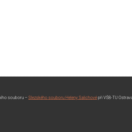
rního souboru –
Slezského souboru Heleny Salichové
při VŠB-TU Ostrav