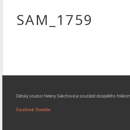
SAM_1759
Dětský soubor Heleny Salichové je součástí dospělého folklo
Facebook
Youtube