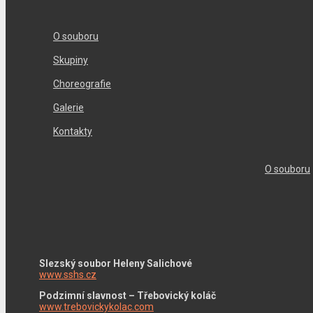
O souboru
Skupiny
Choreografie
Galerie
Kontakty
O souboru
Slezský soubor Heleny Salichové
www.sshs.cz
Podzimní slavnost – Třebovický koláč
www.trebovickykolac.com