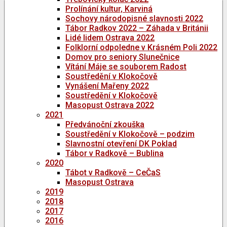
Prolínání kultur, Karviná
Sochovy národopisné slavnosti 2022
Tábor Radkov 2022 – Záhada v Británii
Lidé lidem Ostrava 2022
Folklorní odpoledne v Krásném Poli 2022
Domov pro seniory Slunečnice
Vítání Máje se souborem Radost
Soustředění v Klokočově
Vynášení Mařeny 2022
Soustředění v Klokočově
Masopust Ostrava 2022
2021
Předvánoční zkouška
Soustředění v Klokočově – podzim
Slavnostní otevření DK Poklad
Tábor v Radkově – Bublina
2020
Tábot v Radkově – CeČaS
Masopust Ostrava
2019
2018
2017
2016