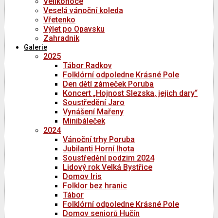
Velikonoce
Veselá vánoční koleda
Vřetenko
Výlet po Opavsku
Zahradnik
Galerie
2025
Tábor Radkov
Folklórní odpoledne Krásné Pole
Den dětí zámeček Poruba
Koncert „Hojnost Slezska, jejich dary“
Soustředění Jaro
Vynášení Mařeny
Minibáleček
2024
Vánoční trhy Poruba
Jubilanti Horní lhota
Soustředění podzim 2024
Lidový rok Velká Bystřice
Domov Iris
Folklor bez hranic
Tábor
Folklórní odpoledne Krásné Pole
Domov seniorů Hučín