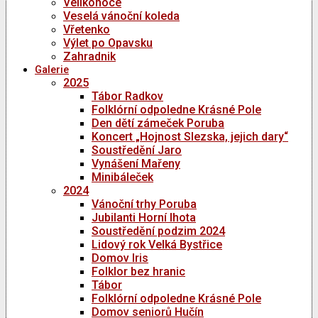
Velikonoce
Veselá vánoční koleda
Vřetenko
Výlet po Opavsku
Zahradnik
Galerie
2025
Tábor Radkov
Folklórní odpoledne Krásné Pole
Den dětí zámeček Poruba
Koncert „Hojnost Slezska, jejich dary“
Soustředění Jaro
Vynášení Mařeny
Minibáleček
2024
Vánoční trhy Poruba
Jubilanti Horní lhota
Soustředění podzim 2024
Lidový rok Velká Bystřice
Domov Iris
Folklor bez hranic
Tábor
Folklórní odpoledne Krásné Pole
Domov seniorů Hučín