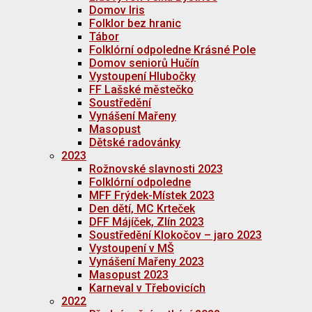
Domov Iris
Folklor bez hranic
Tábor
Folklórní odpoledne Krásné Pole
Domov seniorů Hučín
Vystoupení Hlubočky
FF Lašské městečko
Soustředění
Vynášení Mařeny
Masopust
Dětské radovánky
2023
Rožnovské slavnosti 2023
Folklórní odpoledne
MFF Frýdek-Místek 2023
Den dětí, MC Krteček
DFF Májíček, Zlín 2023
Soustředění Klokočov – jaro 2023
Vystoupení v MŠ
Vynášení Mařeny 2023
Masopust 2023
Karneval v Třebovicích
2022