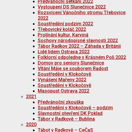
Předvánoční setkání 2022
Vystoupení DS Slunečnice 2022
Rozsvícení Vánočního stromu Třebovice
2022
Soustředění podzim 2022
Třebovický koláč 2022
Prolínání kultur, Karviná
Sochovy národopisné slavnosti 2022
Tábor Radkov 2022 – Záhada v Británii
Lidé lidem Ostrava 2022
Folklorní odpoledne v Krásném Poli 2022
Domov pro seniory Slunečnice
Vítání Máje se souborem Radost
Soustředění v Klokočově
Vynášení Mařeny 2022
Soustředění v Klokočově
Masopust Ostrava 2022
2021
Předvánoční zkouška
Soustředění v Klokočově – podzim
Slavnostní otevření DK Poklad
Tábor v Radkově – Bublina
2020
Tábot v Radkově – CeČaS