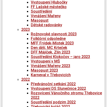
Vystoupení Hlubočky
FF Lašské městečko
Soustředění
Vynášení Mařeny
Masopust
Dětské radovánky
2023
Rožnovské slavnosti 2023
Folklórní odpoledne
MFF Frýdek-Místek 2023
Den dětí, MC Krteček
DFF Májíček, Zlín 2023
Soustředění Klokočov – jaro 2023
Vystoupení v MŠ
Vynášení Mařeny 2023
Masopust 2023
Karneval v Třebovicích
2022
Předvánoční setkání 2022
Vystoupení DS Slunečnice 2022
Rozsvícení Vánočního stromu Třebovice
2022
Soustředění podzim 2022
Třebovický koláč 2022