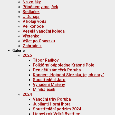
Na vojáky
Přiněsemy majiček
Sedlaček
U Dunaja
V kolaji voda
Velikonoce
Veselá vánoční koleda
Vřetenko
Výlet po Opavsku
Zahradnik
Galerie
2025
Tábor Radkov
Folklórní odpoledne Krásné Pole
Den dětí zámeček Poruba
Koncert „Hojnost Slezska, jejich dary“
Soustředění Jaro
Vynášení Mařeny
Minibáleček
2024
Vánoční trhy Poruba
Jubilanti Horní lhota
Soustředění podzim 2024
Lidový rok Velká Bystřice