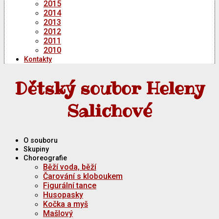
2015
2014
2013
2012
2011
2010
Kontakty
Dětský soubor Heleny
Salichové
O souboru
Skupiny
Choreografie
Běží voda, běží
Čarování s kloboukem
Figurální tance
Husopasky
Kočka a myš
Mašlový