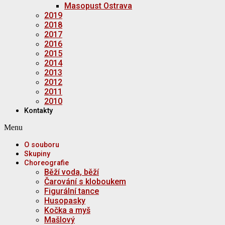
Masopust Ostrava
2019
2018
2017
2016
2015
2014
2013
2012
2011
2010
Kontakty
Menu
O souboru
Skupiny
Choreografie
Běží voda, běží
Čarování s kloboukem
Figurální tance
Husopasky
Kočka a myš
Mašlový