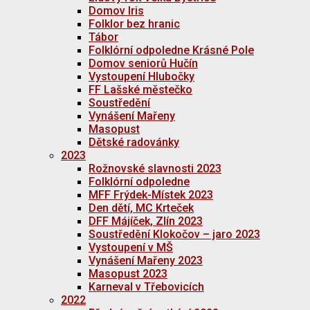
Domov Iris
Folklor bez hranic
Tábor
Folklórní odpoledne Krásné Pole
Domov seniorů Hučín
Vystoupení Hlubočky
FF Lašské městečko
Soustředění
Vynášení Mařeny
Masopust
Dětské radovánky
2023
Rožnovské slavnosti 2023
Folklórní odpoledne
MFF Frýdek-Místek 2023
Den dětí, MC Krteček
DFF Májíček, Zlín 2023
Soustředění Klokočov – jaro 2023
Vystoupení v MŠ
Vynášení Mařeny 2023
Masopust 2023
Karneval v Třebovicích
2022