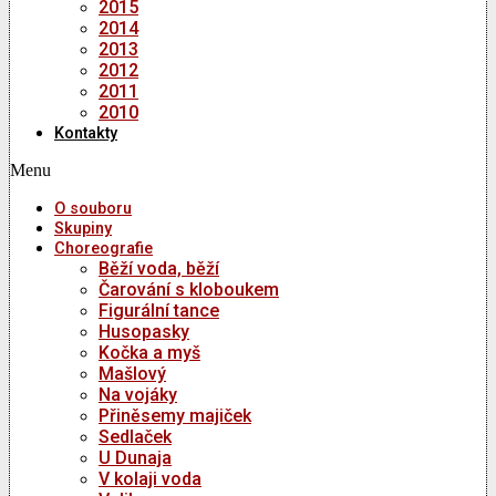
2015
2014
2013
2012
2011
2010
Kontakty
Menu
O souboru
Skupiny
Choreografie
Běží voda, běží
Čarování s kloboukem
Figurální tance
Husopasky
Kočka a myš
Mašlový
Na vojáky
Přiněsemy majiček
Sedlaček
U Dunaja
V kolaji voda