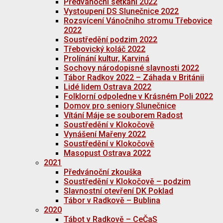
Předvánoční setkání 2022
Vystoupení DS Slunečnice 2022
Rozsvícení Vánočního stromu Třebovice
2022
Soustředění podzim 2022
Třebovický koláč 2022
Prolínání kultur, Karviná
Sochovy národopisné slavnosti 2022
Tábor Radkov 2022 – Záhada v Británii
Lidé lidem Ostrava 2022
Folklorní odpoledne v Krásném Poli 2022
Domov pro seniory Slunečnice
Vítání Máje se souborem Radost
Soustředění v Klokočově
Vynášení Mařeny 2022
Soustředění v Klokočově
Masopust Ostrava 2022
2021
Předvánoční zkouška
Soustředění v Klokočově – podzim
Slavnostní otevření DK Poklad
Tábor v Radkově – Bublina
2020
Tábot v Radkově – CeČaS