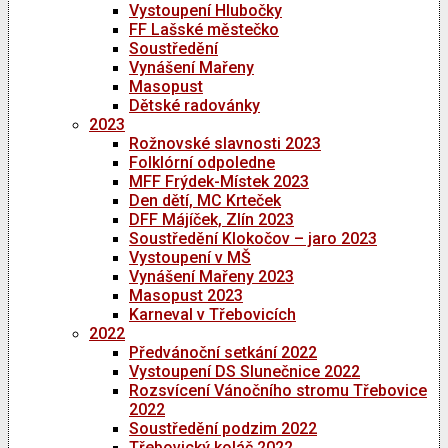
Vystoupení Hlubočky
FF Lašské městečko
Soustředění
Vynášení Mařeny
Masopust
Dětské radovánky
2023
Rožnovské slavnosti 2023
Folklórní odpoledne
MFF Frýdek-Místek 2023
Den dětí, MC Krteček
DFF Májíček, Zlín 2023
Soustředění Klokočov – jaro 2023
Vystoupení v MŠ
Vynášení Mařeny 2023
Masopust 2023
Karneval v Třebovicích
2022
Předvánoční setkání 2022
Vystoupení DS Slunečnice 2022
Rozsvícení Vánočního stromu Třebovice
2022
Soustředění podzim 2022
Třebovický koláč 2022