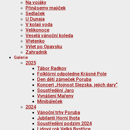
Na vojáky
Přiněsemy majiček
Sedlaček
U Dunaja
V kolaji voda
Velikonoce
Veselá vánoční koleda
Vřetenko
Výlet po Opavsku
Zahradnik
Galerie
2025
Tábor Radkov
Folklórní odpoledne Krásné Pole
Den dětí zámeček Poruba
Koncert „Hojnost Slezska, jejich dary“
Soustředění Jaro
Vynášení Mařeny
Minibáleček
2024
Vánoční trhy Poruba
Jubilanti Horní lhota
Soustředění podzim 2024
Lidový rok Velká Bystřice