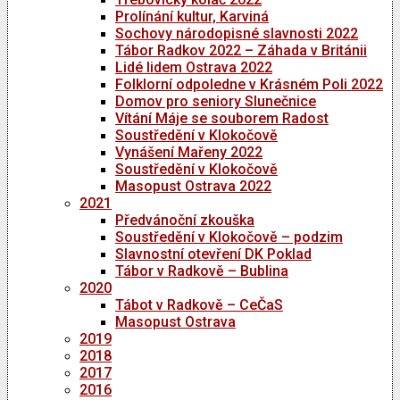
Prolínání kultur, Karviná
Sochovy národopisné slavnosti 2022
Tábor Radkov 2022 – Záhada v Británii
Lidé lidem Ostrava 2022
Folklorní odpoledne v Krásném Poli 2022
Domov pro seniory Slunečnice
Vítání Máje se souborem Radost
Soustředění v Klokočově
Vynášení Mařeny 2022
Soustředění v Klokočově
Masopust Ostrava 2022
2021
Předvánoční zkouška
Soustředění v Klokočově – podzim
Slavnostní otevření DK Poklad
Tábor v Radkově – Bublina
2020
Tábot v Radkově – CeČaS
Masopust Ostrava
2019
2018
2017
2016