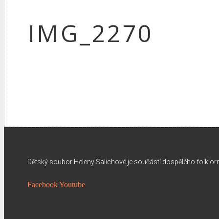
IMG_2270
Dětský soubor Heleny Salichové je součástí dospělého folklo
Facebook
Youtube