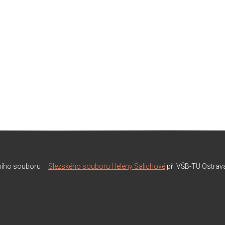
rního souboru –
Slezského souboru Heleny Salichové
při VŠB-TU Ostrav