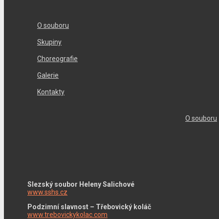
O souboru
Skupiny
Choreografie
Galerie
Kontakty
O souboru
Slezský soubor Heleny Salichové
www.sshs.cz
Podzimní slavnost – Třebovický koláč
www.trebovickykolac.com