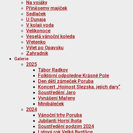
Na vojáky
Přiněsemy majiček
Sedlaček
U Dunaja
V kolaji voda
Velikonoce
Veselá vánoční koleda
Vřetenko
Výlet po Opavsku
Zahradnik
Galerie
2025
Tábor Radkov
Folklórní odpoledne Krásné Pole
Den dětí zámeček Poruba
Koncert „Hojnost Slezska, jejich dary“
Soustředění Jaro
Vynášení Mařeny
Minibáleček
2024
Vánoční trhy Poruba
Jubilanti Horní lhota
Soustředění podzim 2024
Lidový rok Velká Bystřice