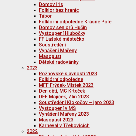
Domov Iris
Folklor bez hranic
Tábor
Folklórní odpoledne Krásné Pole
Domov seniorů Hučín
Vystoupení Hlubočky
FF Lašské městečko
Soustředění
Vynášení Mařeny
Masopust
Dětské radovánky
2023
Rožnovské slavnosti 2023
Folklórní odpoledne
MFF Frýdek-Místek 2023
Den dětí, MC Krteček
DFF Májíček, Zlín 2023
Soustředění Klokočov – jaro 2023
Vystoupení v MŠ
Vynášení Mařeny 2023
Masopust 2023
Karneval v Třebovicích
2022