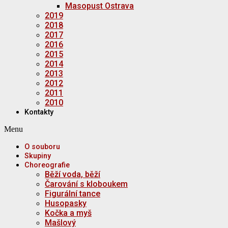
Masopust Ostrava
2019
2018
2017
2016
2015
2014
2013
2012
2011
2010
Kontakty
Menu
O souboru
Skupiny
Choreografie
Běží voda, běží
Čarování s kloboukem
Figurální tance
Husopasky
Kočka a myš
Mašlový