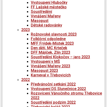
Vystoupení Hlubočky
FF Lašské městečko
Soustředění
Vynášení Mařeny
Masopust
Dětské radovánky
2023
Rožnovské slavnosti 2023
Folklórní odpoledne
MFF Frýdek-Místek 2023
Den dětí, MC Krteček
DFF Májíček, Zlín 2023
Soustředění Klokočov – jaro 2023
Vystoupení v MŠ
Vynášení Mařeny 2023
Masopust 2023
Karneval v Třebovicích
2022
Předvánoční setkání 2022
Vystoupení DS Slunečnice 2022
Rozsvícení Vánočního stromu Třebovice
2022
Soustředění podzim 2022
Třebovický koláč 2022