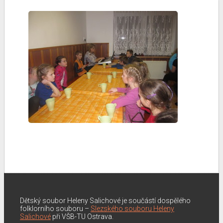
Dětský soubor Heleny Salichové je součástí dospělého
folklorního souboru –
Slezského souboru Heleny
Salichové
při VŠB-TU Ostrava.