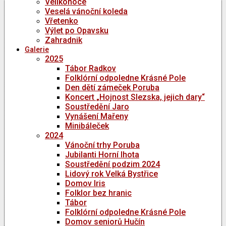
Velikonoce
Veselá vánoční koleda
Vřetenko
Výlet po Opavsku
Zahradnik
Galerie
2025
Tábor Radkov
Folklórní odpoledne Krásné Pole
Den dětí zámeček Poruba
Koncert „Hojnost Slezska, jejich dary“
Soustředění Jaro
Vynášení Mařeny
Minibáleček
2024
Vánoční trhy Poruba
Jubilanti Horní lhota
Soustředění podzim 2024
Lidový rok Velká Bystřice
Domov Iris
Folklor bez hranic
Tábor
Folklórní odpoledne Krásné Pole
Domov seniorů Hučín