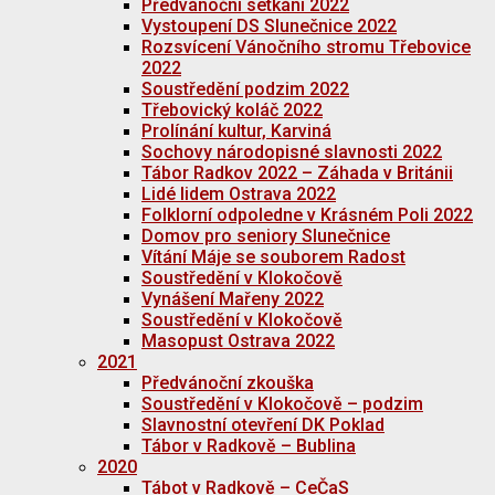
Předvánoční setkání 2022
Vystoupení DS Slunečnice 2022
Rozsvícení Vánočního stromu Třebovice
2022
Soustředění podzim 2022
Třebovický koláč 2022
Prolínání kultur, Karviná
Sochovy národopisné slavnosti 2022
Tábor Radkov 2022 – Záhada v Británii
Lidé lidem Ostrava 2022
Folklorní odpoledne v Krásném Poli 2022
Domov pro seniory Slunečnice
Vítání Máje se souborem Radost
Soustředění v Klokočově
Vynášení Mařeny 2022
Soustředění v Klokočově
Masopust Ostrava 2022
2021
Předvánoční zkouška
Soustředění v Klokočově – podzim
Slavnostní otevření DK Poklad
Tábor v Radkově – Bublina
2020
Tábot v Radkově – CeČaS