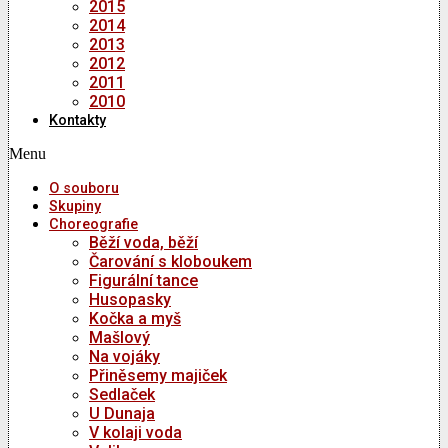
2015
2014
2013
2012
2011
2010
Kontakty
Menu
O souboru
Skupiny
Choreografie
Běží voda, běží
Čarování s kloboukem
Figurální tance
Husopasky
Kočka a myš
Mašlový
Na vojáky
Přiněsemy majiček
Sedlaček
U Dunaja
V kolaji voda