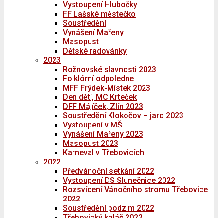
Vystoupení Hlubočky
FF Lašské městečko
Soustředění
Vynášení Mařeny
Masopust
Dětské radovánky
2023
Rožnovské slavnosti 2023
Folklórní odpoledne
MFF Frýdek-Místek 2023
Den dětí, MC Krteček
DFF Májíček, Zlín 2023
Soustředění Klokočov – jaro 2023
Vystoupení v MŠ
Vynášení Mařeny 2023
Masopust 2023
Karneval v Třebovicích
2022
Předvánoční setkání 2022
Vystoupení DS Slunečnice 2022
Rozsvícení Vánočního stromu Třebovice
2022
Soustředění podzim 2022
Třebovický koláč 2022