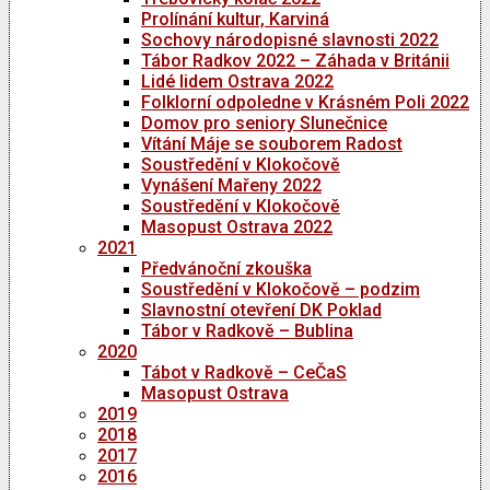
Prolínání kultur, Karviná
Sochovy národopisné slavnosti 2022
Tábor Radkov 2022 – Záhada v Británii
Lidé lidem Ostrava 2022
Folklorní odpoledne v Krásném Poli 2022
Domov pro seniory Slunečnice
Vítání Máje se souborem Radost
Soustředění v Klokočově
Vynášení Mařeny 2022
Soustředění v Klokočově
Masopust Ostrava 2022
2021
Předvánoční zkouška
Soustředění v Klokočově – podzim
Slavnostní otevření DK Poklad
Tábor v Radkově – Bublina
2020
Tábot v Radkově – CeČaS
Masopust Ostrava
2019
2018
2017
2016