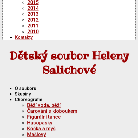
2015
2014
2013
2012
2011
2010
Kontakty
Dětský soubor Heleny
Salichové
O souboru
Skupiny
Choreografie
Běží voda, běží
Čarování s kloboukem
Figurální tance
Husopasky
Kočka a myš
Mašlový