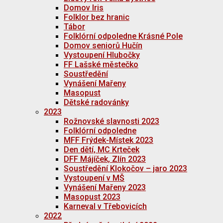
Domov Iris
Folklor bez hranic
Tábor
Folklórní odpoledne Krásné Pole
Domov seniorů Hučín
Vystoupení Hlubočky
FF Lašské městečko
Soustředění
Vynášení Mařeny
Masopust
Dětské radovánky
2023
Rožnovské slavnosti 2023
Folklórní odpoledne
MFF Frýdek-Místek 2023
Den dětí, MC Krteček
DFF Májíček, Zlín 2023
Soustředění Klokočov – jaro 2023
Vystoupení v MŠ
Vynášení Mařeny 2023
Masopust 2023
Karneval v Třebovicích
2022