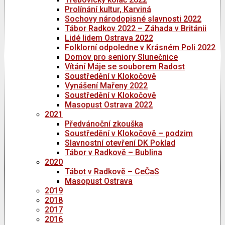
Prolínání kultur, Karviná
Sochovy národopisné slavnosti 2022
Tábor Radkov 2022 – Záhada v Británii
Lidé lidem Ostrava 2022
Folklorní odpoledne v Krásném Poli 2022
Domov pro seniory Slunečnice
Vítání Máje se souborem Radost
Soustředění v Klokočově
Vynášení Mařeny 2022
Soustředění v Klokočově
Masopust Ostrava 2022
2021
Předvánoční zkouška
Soustředění v Klokočově – podzim
Slavnostní otevření DK Poklad
Tábor v Radkově – Bublina
2020
Tábot v Radkově – CeČaS
Masopust Ostrava
2019
2018
2017
2016