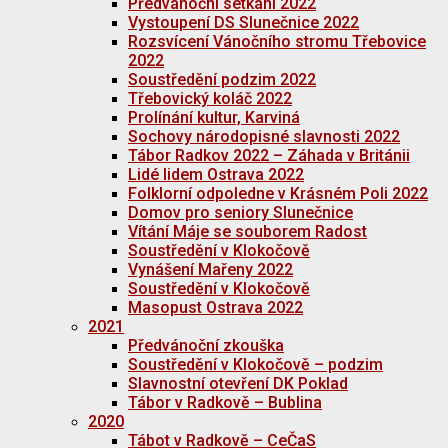
Předvánoční setkání 2022
Vystoupení DS Slunečnice 2022
Rozsvícení Vánočního stromu Třebovice
2022
Soustředění podzim 2022
Třebovický koláč 2022
Prolínání kultur, Karviná
Sochovy národopisné slavnosti 2022
Tábor Radkov 2022 – Záhada v Británii
Lidé lidem Ostrava 2022
Folklorní odpoledne v Krásném Poli 2022
Domov pro seniory Slunečnice
Vítání Máje se souborem Radost
Soustředění v Klokočově
Vynášení Mařeny 2022
Soustředění v Klokočově
Masopust Ostrava 2022
2021
Předvánoční zkouška
Soustředění v Klokočově – podzim
Slavnostní otevření DK Poklad
Tábor v Radkově – Bublina
2020
Tábot v Radkově – CeČaS