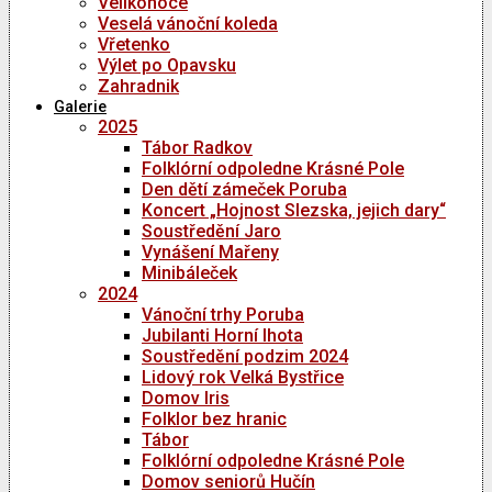
Velikonoce
Veselá vánoční koleda
Vřetenko
Výlet po Opavsku
Zahradnik
Galerie
2025
Tábor Radkov
Folklórní odpoledne Krásné Pole
Den dětí zámeček Poruba
Koncert „Hojnost Slezska, jejich dary“
Soustředění Jaro
Vynášení Mařeny
Minibáleček
2024
Vánoční trhy Poruba
Jubilanti Horní lhota
Soustředění podzim 2024
Lidový rok Velká Bystřice
Domov Iris
Folklor bez hranic
Tábor
Folklórní odpoledne Krásné Pole
Domov seniorů Hučín