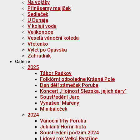
Na vojáky
Přiněsemy majiček
Sedlaček
U Dunaja
V kolaji voda
Velikonoce
Veselá vánoční koleda
Vřetenko
Výlet po Opavsku
Zahradnik
Galerie
2025
Tábor Radkov
Folklórní odpoledne Krásné Pole
Den dětí zámeček Poruba
Koncert „Hojnost Slezska, jejich dary“
Soustředění Jaro
Vynášení Mařeny
Minibáleček
2024
Vánoční trhy Poruba
Jubilanti Horní lhota
Soustředění podzim 2024
Lidový rok Velká Bystřice