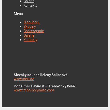
Galerie
Kontakty
Menu
O souboru
Skupiny
Choreografie
Galerie
Kontakty
Slezský soubor Heleny Salichové
www.sshs.cz
Podzimní slavnost – Třebovický koláč
www.trebovickykolac.com