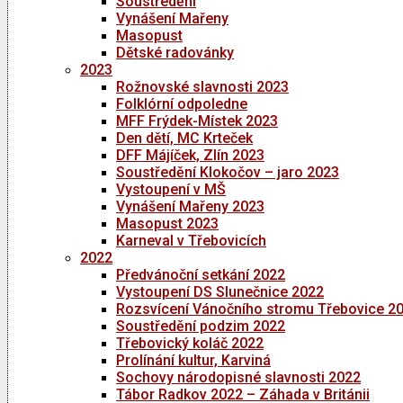
Soustředění
Vynášení Mařeny
Masopust
Dětské radovánky
2023
Rožnovské slavnosti 2023
Folklórní odpoledne
MFF Frýdek-Místek 2023
Den dětí, MC Krteček
DFF Májíček, Zlín 2023
Soustředění Klokočov – jaro 2023
Vystoupení v MŠ
Vynášení Mařeny 2023
Masopust 2023
Karneval v Třebovicích
2022
Předvánoční setkání 2022
Vystoupení DS Slunečnice 2022
Rozsvícení Vánočního stromu Třebovice 2
Soustředění podzim 2022
Třebovický koláč 2022
Prolínání kultur, Karviná
Sochovy národopisné slavnosti 2022
Tábor Radkov 2022 – Záhada v Británii