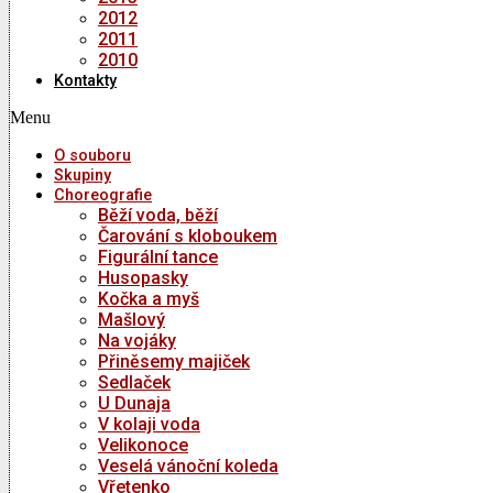
2012
2011
2010
Kontakty
Menu
O souboru
Skupiny
Choreografie
Běží voda, běží
Čarování s kloboukem
Figurální tance
Husopasky
Kočka a myš
Mašlový
Na vojáky
Přiněsemy majiček
Sedlaček
U Dunaja
V kolaji voda
Velikonoce
Veselá vánoční koleda
Vřetenko