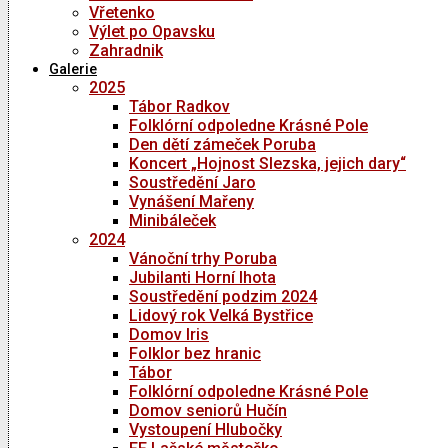
Vřetenko
Výlet po Opavsku
Zahradnik
Galerie
2025
Tábor Radkov
Folklórní odpoledne Krásné Pole
Den dětí zámeček Poruba
Koncert „Hojnost Slezska, jejich dary“
Soustředění Jaro
Vynášení Mařeny
Minibáleček
2024
Vánoční trhy Poruba
Jubilanti Horní lhota
Soustředění podzim 2024
Lidový rok Velká Bystřice
Domov Iris
Folklor bez hranic
Tábor
Folklórní odpoledne Krásné Pole
Domov seniorů Hučín
Vystoupení Hlubočky