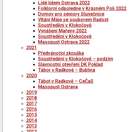
Lidé lidem Ostrava 2022
Folklorní odpoledne v Krásném Poli 2022
Domov pro seniory Slunečnice
Vítání Máje se souborem Radost
Soustředění v Klokočově
Vynášení Mařeny 2022
Soustředění v Klokočově
Masopust Ostrava 2022
2021
Předvánoční zkouška
Soustředění v Klokočově – podzim
Slavnostní otevření DK Poklad
Tábor v Radkově – Bublina
2020
Tábot v Radkově – CeČaS
Masopust Ostrava
2019
2018
2017
2016
2015
2014
2013
2012