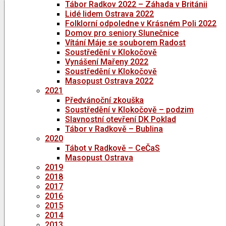
Tábor Radkov 2022 – Záhada v Británii
Lidé lidem Ostrava 2022
Folklorní odpoledne v Krásném Poli 2022
Domov pro seniory Slunečnice
Vítání Máje se souborem Radost
Soustředění v Klokočově
Vynášení Mařeny 2022
Soustředění v Klokočově
Masopust Ostrava 2022
2021
Předvánoční zkouška
Soustředění v Klokočově – podzim
Slavnostní otevření DK Poklad
Tábor v Radkově – Bublina
2020
Tábot v Radkově – CeČaS
Masopust Ostrava
2019
2018
2017
2016
2015
2014
2013