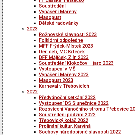
FF Lašské městečko
Soustředění
Vynášení Mařeny
Masopust
Dětské radovánky
2023
Rožnovské slavnosti 2023
Folklórní odpoledne
MFF Frýdek-Místek 2023
Den dětí, MC Krteček
DFF Májíček, Zlín 2023
Soustředění Klokočov – jaro 2023
Vystoupení v MŠ
Vynášení Mařeny 2023
Masopust 2023
Karneval v Třebovicích
2022
Předvánoční setkání 2022
Vystoupení DS Slunečnice 2022
Rozsvícení Vánočního stromu Třebovice 2
Soustředění podzim 2022
Třebovický koláč 2022
Prolínání kultur, Karviná
Sochovy národopisné slavnosti 2022