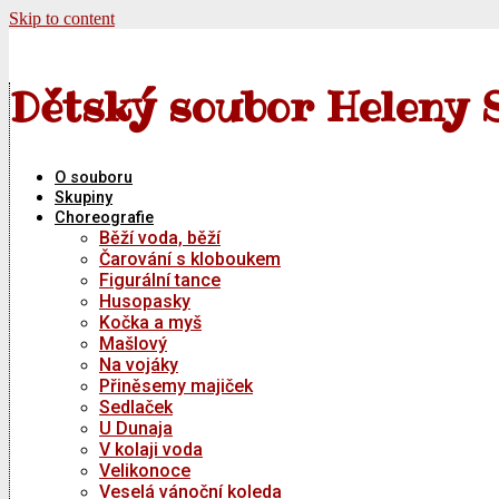
Skip to content
Dětský soubor Heleny 
O souboru
Skupiny
Choreografie
Běží voda, běží
Čarování s kloboukem
Figurální tance
Husopasky
Kočka a myš
Mašlový
Na vojáky
Přiněsemy majiček
Sedlaček
U Dunaja
V kolaji voda
Velikonoce
Veselá vánoční koleda