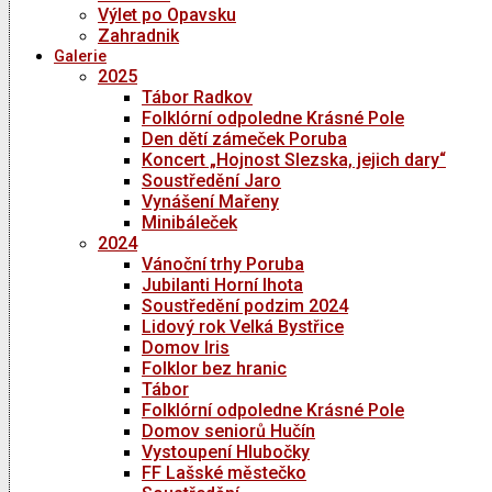
Výlet po Opavsku
Zahradnik
Galerie
2025
Tábor Radkov
Folklórní odpoledne Krásné Pole
Den dětí zámeček Poruba
Koncert „Hojnost Slezska, jejich dary“
Soustředění Jaro
Vynášení Mařeny
Minibáleček
2024
Vánoční trhy Poruba
Jubilanti Horní lhota
Soustředění podzim 2024
Lidový rok Velká Bystřice
Domov Iris
Folklor bez hranic
Tábor
Folklórní odpoledne Krásné Pole
Domov seniorů Hučín
Vystoupení Hlubočky
FF Lašské městečko