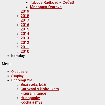
Tábot v Radkově – CeČaS
Masopust Ostrava
2019
2018
2017
2016
2015
2014
2013
2012
2011
2010
Kontakty
Menu
O souboru
Skupiny
Choreografie
Běží voda, běží
Čarování s kloboukem
Figurální tance
Husopasky
Kočka a myš