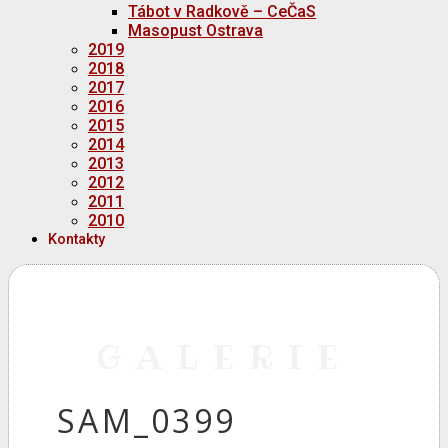
Tábot v Radkově – CeČaS
Masopust Ostrava
2019
2018
2017
2016
2015
2014
2013
2012
2011
2010
Kontakty
GALERIE
SAM_0399