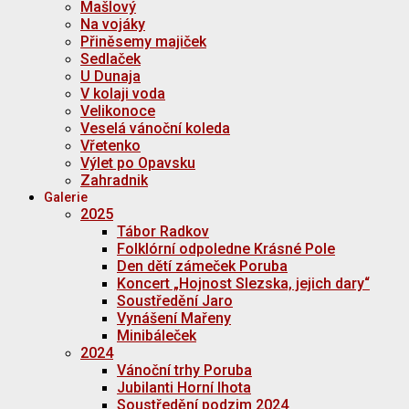
Mašlový
Na vojáky
Přiněsemy majiček
Sedlaček
U Dunaja
V kolaji voda
Velikonoce
Veselá vánoční koleda
Vřetenko
Výlet po Opavsku
Zahradnik
Galerie
2025
Tábor Radkov
Folklórní odpoledne Krásné Pole
Den dětí zámeček Poruba
Koncert „Hojnost Slezska, jejich dary“
Soustředění Jaro
Vynášení Mařeny
Minibáleček
2024
Vánoční trhy Poruba
Jubilanti Horní lhota
Soustředění podzim 2024