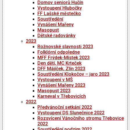
Domov seniorů Hučín
Vystoupení Hlubočky
FF Lašské městečko
Soustředění
Vynášení Mařeny
Masopust
Dětské radovánky
2023
Rožnovské slavnosti 2023
Folklórní odpoledne
MFF Frýdek-Místek 2023
Den dětí, MC Krteček
DFF Májíček, Zlín 2023
Soustředění Klokočov – jaro 2023
Vystoupení v MŠ
Vynášení Mařeny 2023
Masopust 2023
Karneval v Třebovicích
2022
Předvánoční setkání 2022
Vystoupení DS Slunečnice 2022
Rozsvícení Vánočního stromu Třebovice
2022
Soustředění podzim 2022