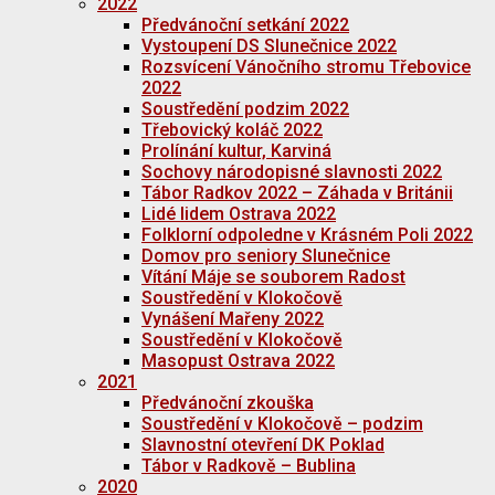
2022
Předvánoční setkání 2022
Vystoupení DS Slunečnice 2022
Rozsvícení Vánočního stromu Třebovice
2022
Soustředění podzim 2022
Třebovický koláč 2022
Prolínání kultur, Karviná
Sochovy národopisné slavnosti 2022
Tábor Radkov 2022 – Záhada v Británii
Lidé lidem Ostrava 2022
Folklorní odpoledne v Krásném Poli 2022
Domov pro seniory Slunečnice
Vítání Máje se souborem Radost
Soustředění v Klokočově
Vynášení Mařeny 2022
Soustředění v Klokočově
Masopust Ostrava 2022
2021
Předvánoční zkouška
Soustředění v Klokočově – podzim
Slavnostní otevření DK Poklad
Tábor v Radkově – Bublina
2020