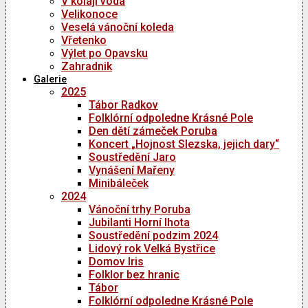
V kolaji voda
Velikonoce
Veselá vánoční koleda
Vřetenko
Výlet po Opavsku
Zahradnik
Galerie
2025
Tábor Radkov
Folklórní odpoledne Krásné Pole
Den dětí zámeček Poruba
Koncert „Hojnost Slezska, jejich dary“
Soustředění Jaro
Vynášení Mařeny
Minibáleček
2024
Vánoční trhy Poruba
Jubilanti Horní lhota
Soustředění podzim 2024
Lidový rok Velká Bystřice
Domov Iris
Folklor bez hranic
Tábor
Folklórní odpoledne Krásné Pole