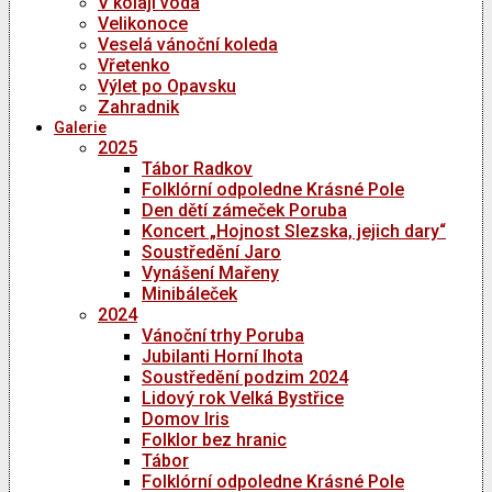
V kolaji voda
Velikonoce
Veselá vánoční koleda
Vřetenko
Výlet po Opavsku
Zahradnik
Galerie
2025
Tábor Radkov
Folklórní odpoledne Krásné Pole
Den dětí zámeček Poruba
Koncert „Hojnost Slezska, jejich dary“
Soustředění Jaro
Vynášení Mařeny
Minibáleček
2024
Vánoční trhy Poruba
Jubilanti Horní lhota
Soustředění podzim 2024
Lidový rok Velká Bystřice
Domov Iris
Folklor bez hranic
Tábor
Folklórní odpoledne Krásné Pole