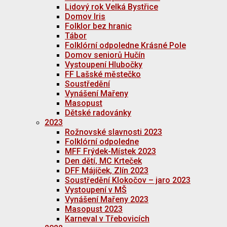
Lidový rok Velká Bystřice
Domov Iris
Folklor bez hranic
Tábor
Folklórní odpoledne Krásné Pole
Domov seniorů Hučín
Vystoupení Hlubočky
FF Lašské městečko
Soustředění
Vynášení Mařeny
Masopust
Dětské radovánky
2023
Rožnovské slavnosti 2023
Folklórní odpoledne
MFF Frýdek-Místek 2023
Den dětí, MC Krteček
DFF Májíček, Zlín 2023
Soustředění Klokočov – jaro 2023
Vystoupení v MŠ
Vynášení Mařeny 2023
Masopust 2023
Karneval v Třebovicích