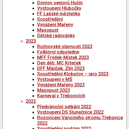
Domov seniorů Hučín
Vystoupení Hlubočky
FF Lašské městečko
Soustředění
Vynášení Mařeny
Masopust
Dětské radovánky
2023
Rožnovské slavnosti 2023
Folklórní odpoledne
MFF Frýdek-Místek 2023
Den dětí, MC Krteček
DFF Májíček, Zlín 2023
Soustředění Klokočov – jaro 2023
Vystoupení v MŠ
Vynášení Mařeny 2023
Masopust 2023
Karneval v Třebovicích
2022
Předvánoční setkání 2022
Vystoupení DS Slunečnice 2022
Rozsvícení Vánočního stromu Třebovice
2022
Soustředění podzim 2022