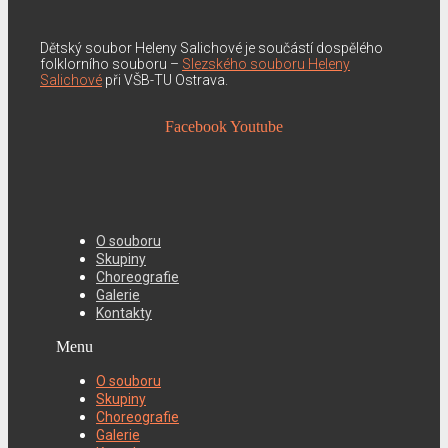
Dětský soubor Heleny Salichové je součástí dospělého
folklorního souboru –
Slezského souboru Heleny
Salichové
při VŠB-TU Ostrava.
Facebook
Youtube
O souboru
Skupiny
Choreografie
Galerie
Kontakty
Menu
O souboru
Skupiny
Choreografie
Galerie