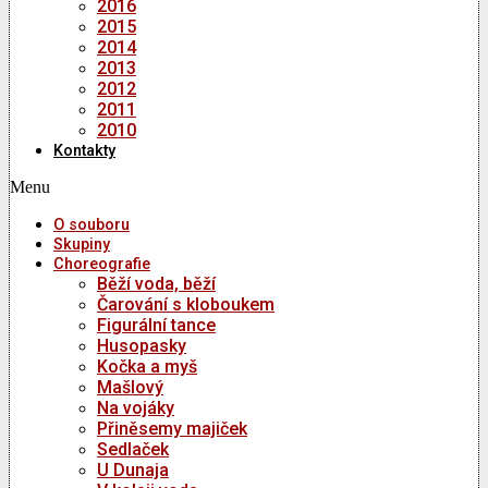
2016
2015
2014
2013
2012
2011
2010
Kontakty
Menu
O souboru
Skupiny
Choreografie
Běží voda, běží
Čarování s kloboukem
Figurální tance
Husopasky
Kočka a myš
Mašlový
Na vojáky
Přiněsemy majiček
Sedlaček
U Dunaja