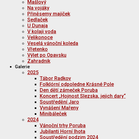
Mašlový
Na vojáky
Přiněsemy majiček
Sedlaček
U Dunaja
V kolaji voda
Velikonoce
Veselá vánoční koleda
Vřetenko
Výlet po Opavsku
Zahradnik
Galerie
2025
Tábor Radkov
Folklórní odpoledne Krásné Pole
Den dětí zámeček Poruba
Koncert „Hojnost Slezska, jejich dary“
Soustředění Jaro
Vynášení Mařeny
Minibáleček
2024
Vánoční trhy Poruba
Jubilanti Horní lhota
Soustředění podzim 2024