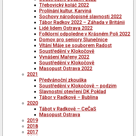
Třebovický koláč 2022
Prolínání kultur, Karviná
Sochovy národopisné slavnosti 2022
Tábor Radkov 2022 – Záhada v Británii
Lidé lidem Ostrava 2022
Folklorní odpoledne v Krásném Poli 2022
Domov pro seniory Slunečnice
Vítání Máje se souborem Radost
Soustředění v Klokočově
Vynášení Mařeny 2022
Soustředění v Klokočově
Masopust Ostrava 2022
2021
Předvánoční zkouška
Soustředění v Klokočově – podzim
Slavnostní otevření DK Poklad
Tábor v Radkově – Bublina
2020
Tábot v Radkově – CeČaS
Masopust Ostrava
2019
2018
2017