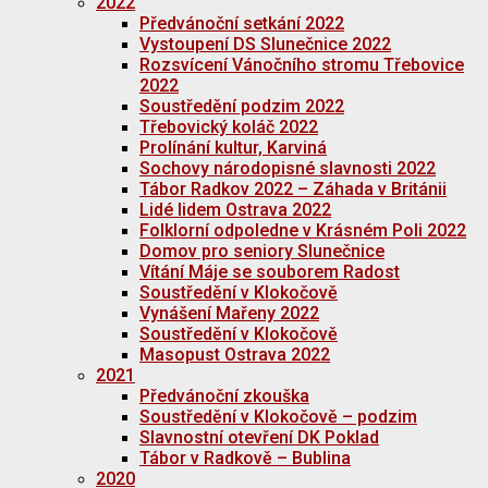
2022
Předvánoční setkání 2022
Vystoupení DS Slunečnice 2022
Rozsvícení Vánočního stromu Třebovice
2022
Soustředění podzim 2022
Třebovický koláč 2022
Prolínání kultur, Karviná
Sochovy národopisné slavnosti 2022
Tábor Radkov 2022 – Záhada v Británii
Lidé lidem Ostrava 2022
Folklorní odpoledne v Krásném Poli 2022
Domov pro seniory Slunečnice
Vítání Máje se souborem Radost
Soustředění v Klokočově
Vynášení Mařeny 2022
Soustředění v Klokočově
Masopust Ostrava 2022
2021
Předvánoční zkouška
Soustředění v Klokočově – podzim
Slavnostní otevření DK Poklad
Tábor v Radkově – Bublina
2020