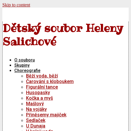
Skip to content
Dětský soubor Heleny
Salichové
O souboru
Skupiny
Choreografie
Běží voda, běží
Čarování s kloboukem
Figurální tance
Husopasky
Kočka a myš
Mašlový
Na vojáky
Přiněsemy majiček
Sedlaček
U Dunaja