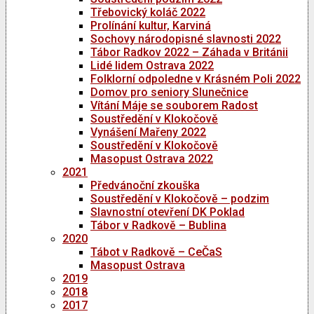
Třebovický koláč 2022
Prolínání kultur, Karviná
Sochovy národopisné slavnosti 2022
Tábor Radkov 2022 – Záhada v Británii
Lidé lidem Ostrava 2022
Folklorní odpoledne v Krásném Poli 2022
Domov pro seniory Slunečnice
Vítání Máje se souborem Radost
Soustředění v Klokočově
Vynášení Mařeny 2022
Soustředění v Klokočově
Masopust Ostrava 2022
2021
Předvánoční zkouška
Soustředění v Klokočově – podzim
Slavnostní otevření DK Poklad
Tábor v Radkově – Bublina
2020
Tábot v Radkově – CeČaS
Masopust Ostrava
2019
2018
2017