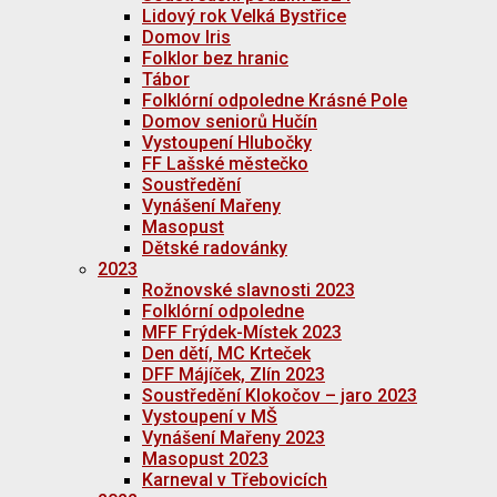
Lidový rok Velká Bystřice
Domov Iris
Folklor bez hranic
Tábor
Folklórní odpoledne Krásné Pole
Domov seniorů Hučín
Vystoupení Hlubočky
FF Lašské městečko
Soustředění
Vynášení Mařeny
Masopust
Dětské radovánky
2023
Rožnovské slavnosti 2023
Folklórní odpoledne
MFF Frýdek-Místek 2023
Den dětí, MC Krteček
DFF Májíček, Zlín 2023
Soustředění Klokočov – jaro 2023
Vystoupení v MŠ
Vynášení Mařeny 2023
Masopust 2023
Karneval v Třebovicích