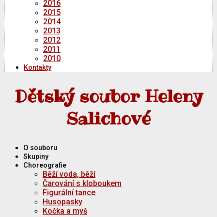
2016
2015
2014
2013
2012
2011
2010
Kontakty
Dětský soubor Heleny
Salichové
O souboru
Skupiny
Choreografie
Běží voda, běží
Čarování s kloboukem
Figurální tance
Husopasky
Kočka a myš