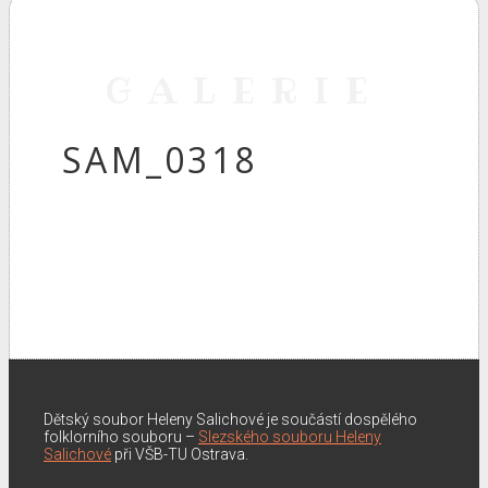
GALERIE
SAM_0318
Dětský soubor Heleny Salichové je součástí dospělého
folklorního souboru –
Slezského souboru Heleny
Salichové
při VŠB-TU Ostrava.