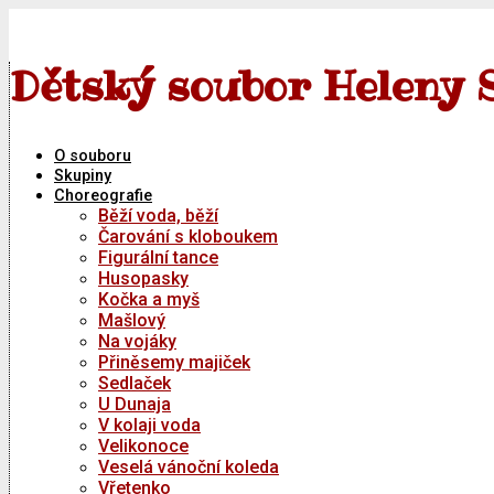
Skip
to
content
Dětský soubor Heleny 
O souboru
Skupiny
Choreografie
Běží voda, běží
Čarování s kloboukem
Figurální tance
Husopasky
Kočka a myš
Mašlový
Na vojáky
Přiněsemy majiček
Sedlaček
U Dunaja
V kolaji voda
Velikonoce
Veselá vánoční koleda
Vřetenko