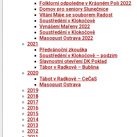
Folklorní odpoledne v Krásném Poli 2022
Domov pro seniory Slunečnice
Vítání Máje se souborem Radost
Soustředění v Klokočově
Vynášení Mařeny 2022
Soustředění v Klokočově
Masopust Ostrava 2022
2021
Předvánoční zkouška
Soustředění v Klokočově – podzim
Slavnostní otevření DK Poklad
Tábor v Radkově – Bublina
2020
Tábot v Radkově – CeČaS
Masopust Ostrava
2019
2018
2017
2016
2015
2014
2013
2012
2011