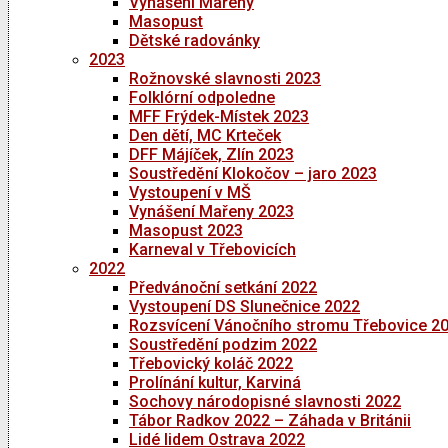
Vynášení Mařeny
Masopust
Dětské radovánky
2023
Rožnovské slavnosti 2023
Folklórní odpoledne
MFF Frýdek-Místek 2023
Den dětí, MC Krteček
DFF Májíček, Zlín 2023
Soustředění Klokočov – jaro 2023
Vystoupení v MŠ
Vynášení Mařeny 2023
Masopust 2023
Karneval v Třebovicích
2022
Předvánoční setkání 2022
Vystoupení DS Slunečnice 2022
Rozsvícení Vánočního stromu Třebovice 2
Soustředění podzim 2022
Třebovický koláč 2022
Prolínání kultur, Karviná
Sochovy národopisné slavnosti 2022
Tábor Radkov 2022 – Záhada v Británii
Lidé lidem Ostrava 2022