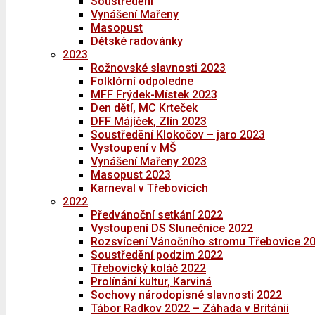
Soustředění
Vynášení Mařeny
Masopust
Dětské radovánky
2023
Rožnovské slavnosti 2023
Folklórní odpoledne
MFF Frýdek-Místek 2023
Den dětí, MC Krteček
DFF Májíček, Zlín 2023
Soustředění Klokočov – jaro 2023
Vystoupení v MŠ
Vynášení Mařeny 2023
Masopust 2023
Karneval v Třebovicích
2022
Předvánoční setkání 2022
Vystoupení DS Slunečnice 2022
Rozsvícení Vánočního stromu Třebovice 2
Soustředění podzim 2022
Třebovický koláč 2022
Prolínání kultur, Karviná
Sochovy národopisné slavnosti 2022
Tábor Radkov 2022 – Záhada v Británii