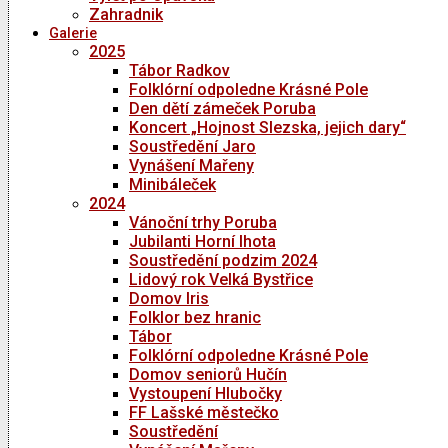
Zahradnik
Galerie
2025
Tábor Radkov
Folklórní odpoledne Krásné Pole
Den dětí zámeček Poruba
Koncert „Hojnost Slezska, jejich dary“
Soustředění Jaro
Vynášení Mařeny
Minibáleček
2024
Vánoční trhy Poruba
Jubilanti Horní lhota
Soustředění podzim 2024
Lidový rok Velká Bystřice
Domov Iris
Folklor bez hranic
Tábor
Folklórní odpoledne Krásné Pole
Domov seniorů Hučín
Vystoupení Hlubočky
FF Lašské městečko
Soustředění