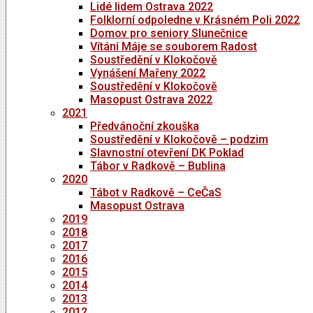
Lidé lidem Ostrava 2022
Folklorní odpoledne v Krásném Poli 2022
Domov pro seniory Slunečnice
Vítání Máje se souborem Radost
Soustředění v Klokočově
Vynášení Mařeny 2022
Soustředění v Klokočově
Masopust Ostrava 2022
2021
Předvánoční zkouška
Soustředění v Klokočově – podzim
Slavnostní otevření DK Poklad
Tábor v Radkově – Bublina
2020
Tábot v Radkově – CeČaS
Masopust Ostrava
2019
2018
2017
2016
2015
2014
2013
2012