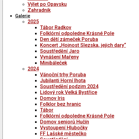
Výlet po Opavsku
Zahradnik
Galerie
2025
Tábor Radkov
Folklórní odpoledne Krásné Pole
Den dětí zámeček Poruba
Koncert „Hojnost Slezska, jejich dary“
Soustředění Jaro
Vynášení Mařeny
Minibáleček
2024
Vánoční trhy Poruba
Jubilanti Horní lhota
Soustředění podzim 2024
Lidový rok Velká Bystřice
Domov Iris
Folklor bez hranic
Tábor
Folklórní odpoledne Krásné Pole
Domov seniorů Hučín
Vystoupení Hlubočky
FF Lašské městečko