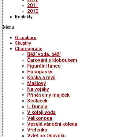
2011
2010
Kontakty
Menu
O souboru
Skupiny
Choreografie
Běží voda, běží
Čarování s kloboukem
Figurální tance
Husopasky
Kočka a myš
Mašlový
Na vojáky
Přiněsemy majiček
Sedlaček
U Dunaja
V kolaji voda
Velikonoce
Veselá vánoční koleda
Vřetenko
Výlet po Opavsku