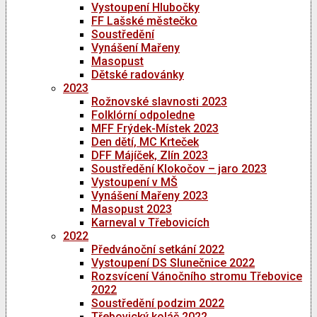
Vystoupení Hlubočky
FF Lašské městečko
Soustředění
Vynášení Mařeny
Masopust
Dětské radovánky
2023
Rožnovské slavnosti 2023
Folklórní odpoledne
MFF Frýdek-Místek 2023
Den dětí, MC Krteček
DFF Májíček, Zlín 2023
Soustředění Klokočov – jaro 2023
Vystoupení v MŠ
Vynášení Mařeny 2023
Masopust 2023
Karneval v Třebovicích
2022
Předvánoční setkání 2022
Vystoupení DS Slunečnice 2022
Rozsvícení Vánočního stromu Třebovice
2022
Soustředění podzim 2022
Třebovický koláč 2022