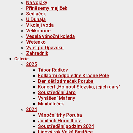
Na vojáky
Přiněsemy majiček
Sedlaček
U Dunaja
V kolaji voda
Velikonoce
Veselá vánoční koleda
Vřetenko
Výlet po Opavsku
Zahradnik
Galerie
2025
Tábor Radkov
Folklórní odpoledne Krásné Pole
Den dětí zámeček Poruba
Koncert „Hojnost Slezska, jejich dary“
Soustředění Jaro
Vynášení Mařeny
Minibáleček
2024
Vánoční trhy Poruba
Jubilanti Horní lhota
Soustředění podzim 2024
Lidový rok Velká Bystřice