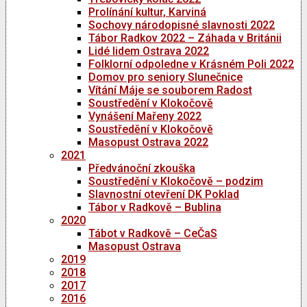
Prolínání kultur, Karviná
Sochovy národopisné slavnosti 2022
Tábor Radkov 2022 – Záhada v Británii
Lidé lidem Ostrava 2022
Folklorní odpoledne v Krásném Poli 2022
Domov pro seniory Slunečnice
Vítání Máje se souborem Radost
Soustředění v Klokočově
Vynášení Mařeny 2022
Soustředění v Klokočově
Masopust Ostrava 2022
2021
Předvánoční zkouška
Soustředění v Klokočově – podzim
Slavnostní otevření DK Poklad
Tábor v Radkově – Bublina
2020
Tábot v Radkově – CeČaS
Masopust Ostrava
2019
2018
2017
2016