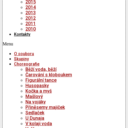
2015
2014
2013
2012
2011
2010
Kontakty
Menu
O souboru
Skupiny
Choreografie
Běží voda, běží
Čarování s kloboukem
Figurální tance
Husopasky
Kočka a myš
Mašlový
Na vojáky
Přiněsemy majiček
Sedlaček
U Dunaja
V kolaji voda