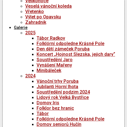
Velikonoce
Veselá vánoční koleda
Vřetenko
Výlet po Opavsku
Zahradnik
Galerie
2025
Tábor Radkov
Folklórní odpoledne Krásné Pole
Den dětí zámeček Poruba
Koncert „Hojnost Slezska, jejich dary“
Soustředění Jaro
Vynášení Mařeny
Minibáleček
2024
Vánoční trhy Poruba
Jubilanti Horní lhota
Soustředění podzim 2024
Lidový rok Velká Bystřice
Domov Iris
Folklor bez hranic
Tábor
Folklórní odpoledne Krásné Pole
Domov seniorů Hučín