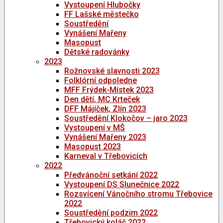
Vystoupení Hlubočky
FF Lašské městečko
Soustředění
Vynášení Mařeny
Masopust
Dětské radovánky
2023
Rožnovské slavnosti 2023
Folklórní odpoledne
MFF Frýdek-Místek 2023
Den dětí, MC Krteček
DFF Májíček, Zlín 2023
Soustředění Klokočov – jaro 2023
Vystoupení v MŠ
Vynášení Mařeny 2023
Masopust 2023
Karneval v Třebovicích
2022
Předvánoční setkání 2022
Vystoupení DS Slunečnice 2022
Rozsvícení Vánočního stromu Třebovice
2022
Soustředění podzim 2022
Třebovický koláč 2022