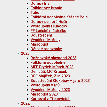
Domov Iris
Folklor bez hranic
Tábor
Folklórní odpoledne Krásné Pole
Domov seniorů Hučín
Vystoupení Hlubočky
FF Lašské městečko
Soustředění
Vynášení Mařeny
Masopust
Dětské radovánky
2023
Rožnovské slavnosti 2023
Folklórní odpoledne
MFF Frýdek-Místek 2023
Den dětí, MC Krteček
DFF Májíček, Zlín 2023
Soustředění Klokočov – jaro 2023
Vystoupení v MŠ
Vynášení Mařeny 2023
Masopust 2023
Karneval v Třebovicích
2022