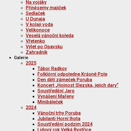
Na vojáky
Přiněsemy majiček
Sedlaček
U Dunaja
V kolaji voda
Velikonoce
Veselá vánoční koleda
Vřetenko
Výlet po Opavsku
Zahradnik
Galerie
2025
Tábor Radkov
Folklórní odpoledne Krásné Pole
Den dětí zámeček Poruba
Koncert „Hojnost Slezska, jejich dary“
Soustředění Jaro
Vynášení Mařeny
Minibáleček
2024
Vánoční trhy Poruba
Jubilanti Horní lhota
Soustředění podzim 2024
Lidový rok Velká Bystřice