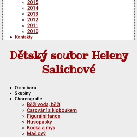
2015
2014
2013
2012
2011
2010
Kontakty
Dětský soubor Heleny
Salichové
O souboru
Skupiny
Choreografie
Běží voda, běží
Čarování s kloboukem
Figurální tance
Husopasky
Kočka a myš
Mašlový