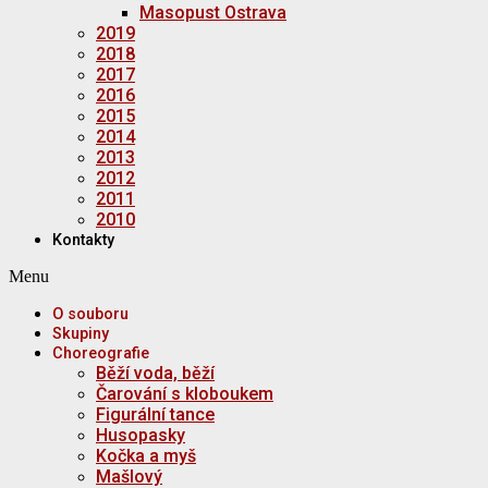
Masopust Ostrava
2019
2018
2017
2016
2015
2014
2013
2012
2011
2010
Kontakty
Menu
O souboru
Skupiny
Choreografie
Běží voda, běží
Čarování s kloboukem
Figurální tance
Husopasky
Kočka a myš
Mašlový