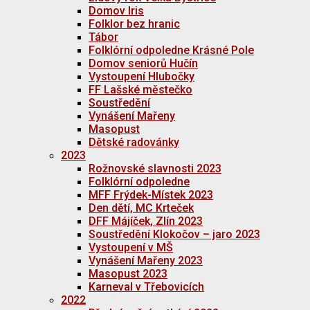
Domov Iris
Folklor bez hranic
Tábor
Folklórní odpoledne Krásné Pole
Domov seniorů Hučín
Vystoupení Hlubočky
FF Lašské městečko
Soustředění
Vynášení Mařeny
Masopust
Dětské radovánky
2023
Rožnovské slavnosti 2023
Folklórní odpoledne
MFF Frýdek-Místek 2023
Den dětí, MC Krteček
DFF Májíček, Zlín 2023
Soustředění Klokočov – jaro 2023
Vystoupení v MŠ
Vynášení Mařeny 2023
Masopust 2023
Karneval v Třebovicích
2022