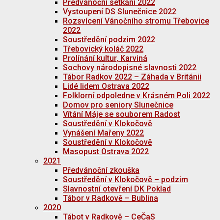
Předvánoční setkání 2022
Vystoupení DS Slunečnice 2022
Rozsvícení Vánočního stromu Třebovice
2022
Soustředění podzim 2022
Třebovický koláč 2022
Prolínání kultur, Karviná
Sochovy národopisné slavnosti 2022
Tábor Radkov 2022 – Záhada v Británii
Lidé lidem Ostrava 2022
Folklorní odpoledne v Krásném Poli 2022
Domov pro seniory Slunečnice
Vítání Máje se souborem Radost
Soustředění v Klokočově
Vynášení Mařeny 2022
Soustředění v Klokočově
Masopust Ostrava 2022
2021
Předvánoční zkouška
Soustředění v Klokočově – podzim
Slavnostní otevření DK Poklad
Tábor v Radkově – Bublina
2020
Tábot v Radkově – CeČaS