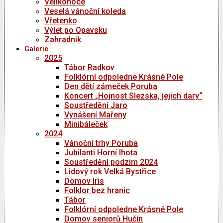
Velikonoce
Veselá vánoční koleda
Vřetenko
Výlet po Opavsku
Zahradnik
Galerie
2025
Tábor Radkov
Folklórní odpoledne Krásné Pole
Den dětí zámeček Poruba
Koncert „Hojnost Slezska, jejich dary“
Soustředění Jaro
Vynášení Mařeny
Minibáleček
2024
Vánoční trhy Poruba
Jubilanti Horní lhota
Soustředění podzim 2024
Lidový rok Velká Bystřice
Domov Iris
Folklor bez hranic
Tábor
Folklórní odpoledne Krásné Pole
Domov seniorů Hučín