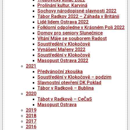
Prolínání kultur, Karviná
Sochovy národopisné slavnosti 2022
Tábor Radkov 2022 – Záhada v Británii
Lidé lidem Ostrava 2022
Folklorní odpoledne v Krásném Poli 2022
Domov pro seniory Slunečnice
Vítání Máje se souborem Radost
Soustředění v Klokočově
Vynášení Mařeny 2022
Soustředění v Klokočově
Masopust Ostrava 2022
2021
Předvánoční zkouška
Soustředění v Klokočově – podzim
Slavnostní otevření DK Poklad
Tábor v Radkově – Bublina
2020
Tábot v Radkově – CeČaS
Masopust Ostrava
2019
2018
2017
2016