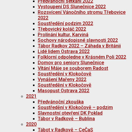
Předvánoční setkání 2022
Vystoupení DS Slunečnice 2022
Rozsvícení Vánočního stromu Třebovice
2022
Soustředění podzim 2022
Třebovický koláč 2022
Prolínání kultur, Karviná
Sochovy národopisné slavnosti 2022
Tábor Radkov 2022 – Záhada v Británii
Lidé lidem Ostrava 2022
Folklorní odpoledne v Krásném Poli 2022
Domov pro seniory Slunečnice
Vítání Máje se souborem Radost
Soustředění v Klokočově
Vynášení Mařeny 2022
Soustředění v Klokočově
Masopust Ostrava 2022
2021
Předvánoční zkouška
Soustředění v Klokočově – podzim
Slavnostní otevření DK Poklad
Tábor v Radkově – Bublina
2020
Tábot v Radkově – CeČaS