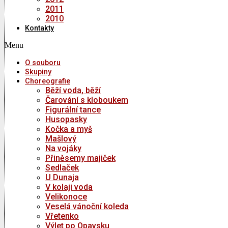
2011
2010
Kontakty
Menu
O souboru
Skupiny
Choreografie
Běží voda, běží
Čarování s kloboukem
Figurální tance
Husopasky
Kočka a myš
Mašlový
Na vojáky
Přiněsemy majiček
Sedlaček
U Dunaja
V kolaji voda
Velikonoce
Veselá vánoční koleda
Vřetenko
Výlet po Opavsku