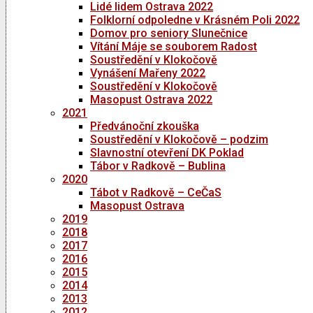
Lidé lidem Ostrava 2022
Folklorní odpoledne v Krásném Poli 2022
Domov pro seniory Slunečnice
Vítání Máje se souborem Radost
Soustředění v Klokočově
Vynášení Mařeny 2022
Soustředění v Klokočově
Masopust Ostrava 2022
2021
Předvánoční zkouška
Soustředění v Klokočově – podzim
Slavnostní otevření DK Poklad
Tábor v Radkově – Bublina
2020
Tábot v Radkově – CeČaS
Masopust Ostrava
2019
2018
2017
2016
2015
2014
2013
2012