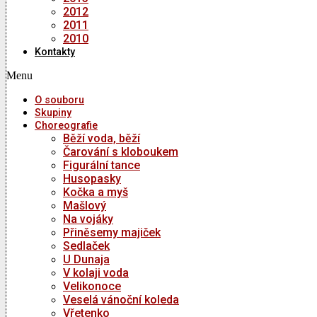
2012
2011
2010
Kontakty
Menu
O souboru
Skupiny
Choreografie
Běží voda, běží
Čarování s kloboukem
Figurální tance
Husopasky
Kočka a myš
Mašlový
Na vojáky
Přiněsemy majiček
Sedlaček
U Dunaja
V kolaji voda
Velikonoce
Veselá vánoční koleda
Vřetenko