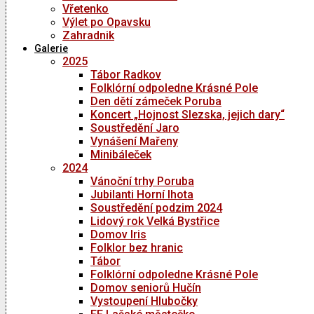
Vřetenko
Výlet po Opavsku
Zahradnik
Galerie
2025
Tábor Radkov
Folklórní odpoledne Krásné Pole
Den dětí zámeček Poruba
Koncert „Hojnost Slezska, jejich dary“
Soustředění Jaro
Vynášení Mařeny
Minibáleček
2024
Vánoční trhy Poruba
Jubilanti Horní lhota
Soustředění podzim 2024
Lidový rok Velká Bystřice
Domov Iris
Folklor bez hranic
Tábor
Folklórní odpoledne Krásné Pole
Domov seniorů Hučín
Vystoupení Hlubočky