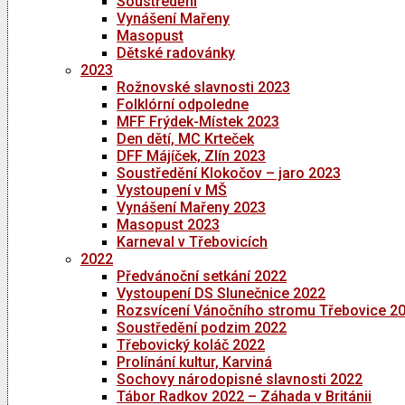
Soustředění
Vynášení Mařeny
Masopust
Dětské radovánky
2023
Rožnovské slavnosti 2023
Folklórní odpoledne
MFF Frýdek-Místek 2023
Den dětí, MC Krteček
DFF Májíček, Zlín 2023
Soustředění Klokočov – jaro 2023
Vystoupení v MŠ
Vynášení Mařeny 2023
Masopust 2023
Karneval v Třebovicích
2022
Předvánoční setkání 2022
Vystoupení DS Slunečnice 2022
Rozsvícení Vánočního stromu Třebovice 2
Soustředění podzim 2022
Třebovický koláč 2022
Prolínání kultur, Karviná
Sochovy národopisné slavnosti 2022
Tábor Radkov 2022 – Záhada v Británii