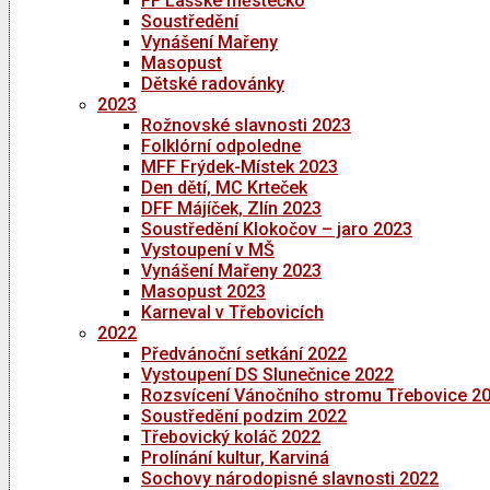
FF Lašské městečko
Soustředění
Vynášení Mařeny
Masopust
Dětské radovánky
2023
Rožnovské slavnosti 2023
Folklórní odpoledne
MFF Frýdek-Místek 2023
Den dětí, MC Krteček
DFF Májíček, Zlín 2023
Soustředění Klokočov – jaro 2023
Vystoupení v MŠ
Vynášení Mařeny 2023
Masopust 2023
Karneval v Třebovicích
2022
Předvánoční setkání 2022
Vystoupení DS Slunečnice 2022
Rozsvícení Vánočního stromu Třebovice 2
Soustředění podzim 2022
Třebovický koláč 2022
Prolínání kultur, Karviná
Sochovy národopisné slavnosti 2022