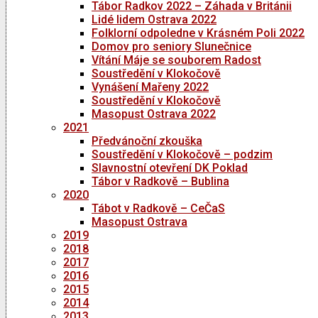
Tábor Radkov 2022 – Záhada v Británii
Lidé lidem Ostrava 2022
Folklorní odpoledne v Krásném Poli 2022
Domov pro seniory Slunečnice
Vítání Máje se souborem Radost
Soustředění v Klokočově
Vynášení Mařeny 2022
Soustředění v Klokočově
Masopust Ostrava 2022
2021
Předvánoční zkouška
Soustředění v Klokočově – podzim
Slavnostní otevření DK Poklad
Tábor v Radkově – Bublina
2020
Tábot v Radkově – CeČaS
Masopust Ostrava
2019
2018
2017
2016
2015
2014
2013