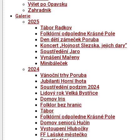
Výlet po Opavsku
Zahradnik
Galerie
2025
Tábor Radkov
Folklórní odpoledne Krásné Pole
Den dětí zámeček Poruba
Koncert „Hojnost Slezska, jejich dary“
Soustředění Jaro
Vynášení Mařeny
Minibáleček
2024
Vánoční trhy Poruba
Jubilanti Horní lhota
Soustředění podzim 2024
Lidový rok Velká Bystřice
Domov Iris
Folklor bez hranic
Tábor
Folklórní odpoledne Krásné Pole
Domov seniorů Hučín
Vystoupení Hlubočky
FF Lašské městečko