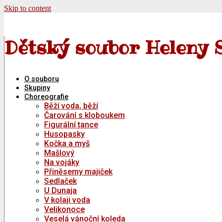
Skip to content
Dětský soubor Heleny 
O souboru
Skupiny
Choreografie
Běží voda, běží
Čarování s kloboukem
Figurální tance
Husopasky
Kočka a myš
Mašlový
Na vojáky
Přiněsemy majiček
Sedlaček
U Dunaja
V kolaji voda
Velikonoce
Veselá vánoční koleda