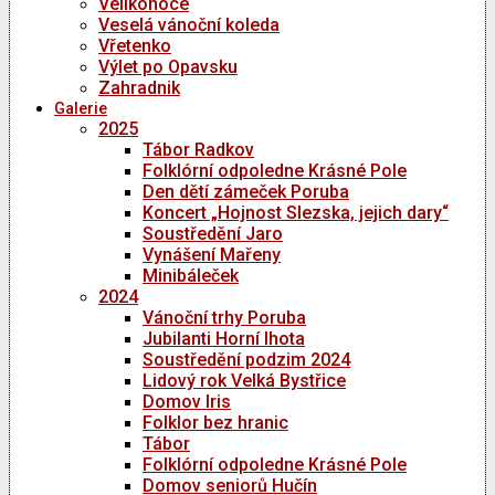
Velikonoce
Veselá vánoční koleda
Vřetenko
Výlet po Opavsku
Zahradnik
Galerie
2025
Tábor Radkov
Folklórní odpoledne Krásné Pole
Den dětí zámeček Poruba
Koncert „Hojnost Slezska, jejich dary“
Soustředění Jaro
Vynášení Mařeny
Minibáleček
2024
Vánoční trhy Poruba
Jubilanti Horní lhota
Soustředění podzim 2024
Lidový rok Velká Bystřice
Domov Iris
Folklor bez hranic
Tábor
Folklórní odpoledne Krásné Pole
Domov seniorů Hučín