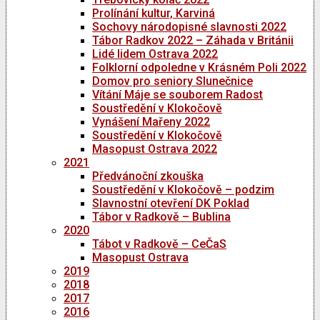
Prolínání kultur, Karviná
Sochovy národopisné slavnosti 2022
Tábor Radkov 2022 – Záhada v Británii
Lidé lidem Ostrava 2022
Folklorní odpoledne v Krásném Poli 2022
Domov pro seniory Slunečnice
Vítání Máje se souborem Radost
Soustředění v Klokočově
Vynášení Mařeny 2022
Soustředění v Klokočově
Masopust Ostrava 2022
2021
Předvánoční zkouška
Soustředění v Klokočově – podzim
Slavnostní otevření DK Poklad
Tábor v Radkově – Bublina
2020
Tábot v Radkově – CeČaS
Masopust Ostrava
2019
2018
2017
2016