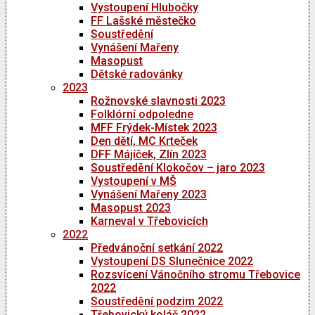
Vystoupení Hlubočky
FF Lašské městečko
Soustředění
Vynášení Mařeny
Masopust
Dětské radovánky
2023
Rožnovské slavnosti 2023
Folklórní odpoledne
MFF Frýdek-Místek 2023
Den dětí, MC Krteček
DFF Májíček, Zlín 2023
Soustředění Klokočov – jaro 2023
Vystoupení v MŠ
Vynášení Mařeny 2023
Masopust 2023
Karneval v Třebovicích
2022
Předvánoční setkání 2022
Vystoupení DS Slunečnice 2022
Rozsvícení Vánočního stromu Třebovice
2022
Soustředění podzim 2022
Třebovický koláč 2022