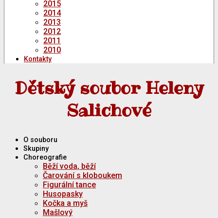
2015
2014
2013
2012
2011
2010
Kontakty
Dětský soubor Heleny
Salichové
O souboru
Skupiny
Choreografie
Běží voda, běží
Čarování s kloboukem
Figurální tance
Husopasky
Kočka a myš
Mašlový