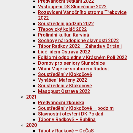
Předvánoční setkání 2022
Vystoupení DS Slunečnice 2022
Rozsvícení Vánočního stromu Třebovice
2022
Soustředění podzim 2022
Třebovický koláč 2022
Prolínání kultur, Karviná
Sochovy národopisné slavnosti 2022
Tábor Radkov 2022 – Záhada v Británii
Lidé lidem Ostrava 2022
Folklorní odpoledne v Krásném Poli 2022
Domov pro seniory Slunečnice
Vítání Máje se souborem Radost
Soustředění v Klokočově
Vynášení Mařeny 2022
Soustředění v Klokočově
Masopust Ostrava 2022
2021
Předvánoční zkouška
Soustředění v Klokočově – podzim
Slavnostní otevření DK Poklad
Tábor v Radkově – Bublina
2020
Tábot v Radkově – CeČaS