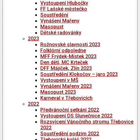
Vystoupení Hlubočky
FF Lašské městečko
Soustředění
Vynášení Mařeny
Masopust
Dětské radovánky
2023
Rožnovské slavnosti 2023
Folklórní odpoledne
MFF Frýdek-Místek 2023
Den dětí, MC Krteček
DFF Májíček, Zlín 2023
Soustředění Klokočov – jaro 2023
Vystoupení v MŠ
Vynášení Mařeny 2023
Masopust 2023
Karneval v Třebovicích
2022
Předvánoční setkání 2022
Vystoupení DS Slunečnice 2022
Rozsvícení Vánočního stromu Třebovice
2022
Soustředění podzim 2022
Třebovický koláč 2022