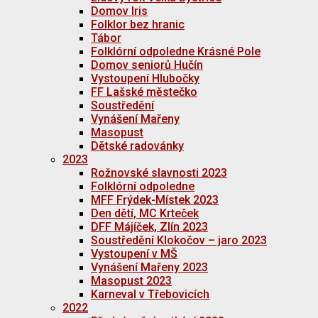
Domov Iris
Folklor bez hranic
Tábor
Folklórní odpoledne Krásné Pole
Domov seniorů Hučín
Vystoupení Hlubočky
FF Lašské městečko
Soustředění
Vynášení Mařeny
Masopust
Dětské radovánky
2023
Rožnovské slavnosti 2023
Folklórní odpoledne
MFF Frýdek-Místek 2023
Den dětí, MC Krteček
DFF Májíček, Zlín 2023
Soustředění Klokočov – jaro 2023
Vystoupení v MŠ
Vynášení Mařeny 2023
Masopust 2023
Karneval v Třebovicích
2022