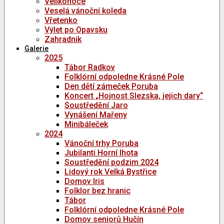
Velikonoce
Veselá vánoční koleda
Vřetenko
Výlet po Opavsku
Zahradnik
Galerie
2025
Tábor Radkov
Folklórní odpoledne Krásné Pole
Den dětí zámeček Poruba
Koncert „Hojnost Slezska, jejich dary“
Soustředění Jaro
Vynášení Mařeny
Minibáleček
2024
Vánoční trhy Poruba
Jubilanti Horní lhota
Soustředění podzim 2024
Lidový rok Velká Bystřice
Domov Iris
Folklor bez hranic
Tábor
Folklórní odpoledne Krásné Pole
Domov seniorů Hučín