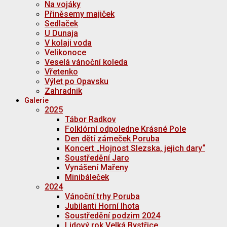
Na vojáky
Přiněsemy majiček
Sedlaček
U Dunaja
V kolaji voda
Velikonoce
Veselá vánoční koleda
Vřetenko
Výlet po Opavsku
Zahradnik
Galerie
2025
Tábor Radkov
Folklórní odpoledne Krásné Pole
Den dětí zámeček Poruba
Koncert „Hojnost Slezska, jejich dary“
Soustředění Jaro
Vynášení Mařeny
Minibáleček
2024
Vánoční trhy Poruba
Jubilanti Horní lhota
Soustředění podzim 2024
Lidový rok Velká Bystřice