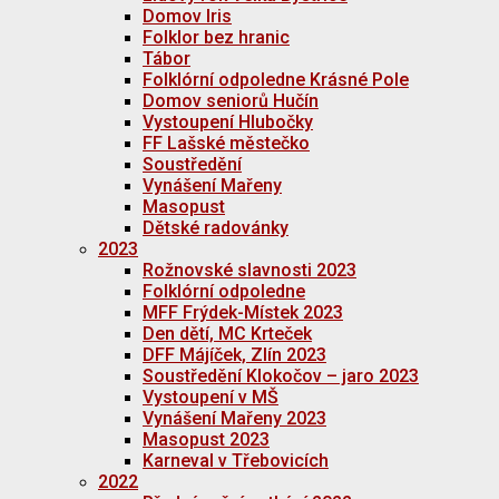
Domov Iris
Folklor bez hranic
Tábor
Folklórní odpoledne Krásné Pole
Domov seniorů Hučín
Vystoupení Hlubočky
FF Lašské městečko
Soustředění
Vynášení Mařeny
Masopust
Dětské radovánky
2023
Rožnovské slavnosti 2023
Folklórní odpoledne
MFF Frýdek-Místek 2023
Den dětí, MC Krteček
DFF Májíček, Zlín 2023
Soustředění Klokočov – jaro 2023
Vystoupení v MŠ
Vynášení Mařeny 2023
Masopust 2023
Karneval v Třebovicích
2022