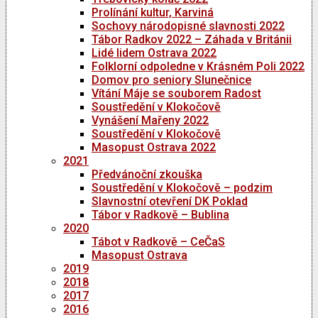
Prolínání kultur, Karviná
Sochovy národopisné slavnosti 2022
Tábor Radkov 2022 – Záhada v Británii
Lidé lidem Ostrava 2022
Folklorní odpoledne v Krásném Poli 2022
Domov pro seniory Slunečnice
Vítání Máje se souborem Radost
Soustředění v Klokočově
Vynášení Mařeny 2022
Soustředění v Klokočově
Masopust Ostrava 2022
2021
Předvánoční zkouška
Soustředění v Klokočově – podzim
Slavnostní otevření DK Poklad
Tábor v Radkově – Bublina
2020
Tábot v Radkově – CeČaS
Masopust Ostrava
2019
2018
2017
2016