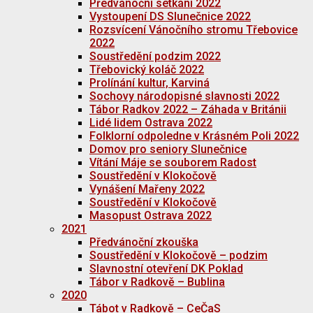
Předvánoční setkání 2022
Vystoupení DS Slunečnice 2022
Rozsvícení Vánočního stromu Třebovice
2022
Soustředění podzim 2022
Třebovický koláč 2022
Prolínání kultur, Karviná
Sochovy národopisné slavnosti 2022
Tábor Radkov 2022 – Záhada v Británii
Lidé lidem Ostrava 2022
Folklorní odpoledne v Krásném Poli 2022
Domov pro seniory Slunečnice
Vítání Máje se souborem Radost
Soustředění v Klokočově
Vynášení Mařeny 2022
Soustředění v Klokočově
Masopust Ostrava 2022
2021
Předvánoční zkouška
Soustředění v Klokočově – podzim
Slavnostní otevření DK Poklad
Tábor v Radkově – Bublina
2020
Tábot v Radkově – CeČaS