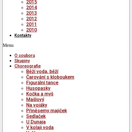
2015
2014
2013
2012
2011
2010
Kontakty
Menu
O souboru
Skupiny
Choreografie
Běží voda, běží
Čarování s kloboukem
Figurální tance
Husopasky
Kočka a myš
Mašlový
Na vojáky
Přiněsemy majiček
Sedlaček
U Dunaja
V kolaji voda