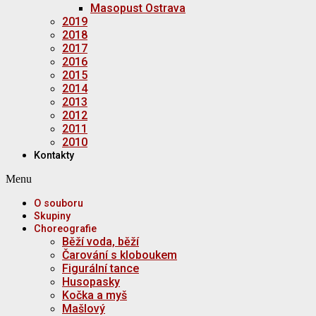
Masopust Ostrava
2019
2018
2017
2016
2015
2014
2013
2012
2011
2010
Kontakty
Menu
O souboru
Skupiny
Choreografie
Běží voda, běží
Čarování s kloboukem
Figurální tance
Husopasky
Kočka a myš
Mašlový