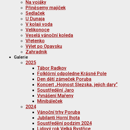
Na vojáky
Přiněsemy majiček
Sedlaček
U Dunaja
V kolaji voda
Velikonoce
Veselá vánoční koleda
Vřetenko
Výlet po Opavsku
Zahradnik
Galerie
2025
Tábor Radkov
Folklórní odpoledne Krásné Pole
Den dětí zámeček Poruba
Koncert „Hojnost Slezska, jejich dary“
Soustředění Jaro
Vynášení Mařeny
Minibáleček
2024
Vánoční trhy Poruba
Jubilanti Horní lhota
Soustředění podzim 2024
Lidový rok Velká Bystřice