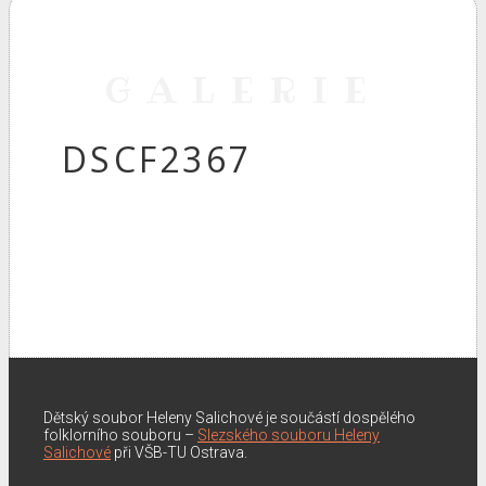
GALERIE
DSCF2367
Dětský soubor Heleny Salichové je součástí dospělého
folklorního souboru –
Slezského souboru Heleny
Salichové
při VŠB-TU Ostrava.