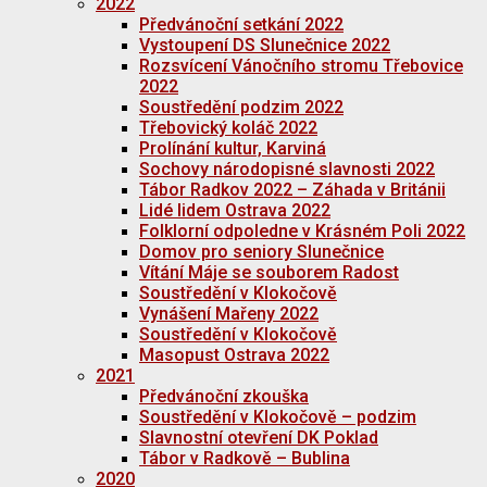
2022
Předvánoční setkání 2022
Vystoupení DS Slunečnice 2022
Rozsvícení Vánočního stromu Třebovice
2022
Soustředění podzim 2022
Třebovický koláč 2022
Prolínání kultur, Karviná
Sochovy národopisné slavnosti 2022
Tábor Radkov 2022 – Záhada v Británii
Lidé lidem Ostrava 2022
Folklorní odpoledne v Krásném Poli 2022
Domov pro seniory Slunečnice
Vítání Máje se souborem Radost
Soustředění v Klokočově
Vynášení Mařeny 2022
Soustředění v Klokočově
Masopust Ostrava 2022
2021
Předvánoční zkouška
Soustředění v Klokočově – podzim
Slavnostní otevření DK Poklad
Tábor v Radkově – Bublina
2020