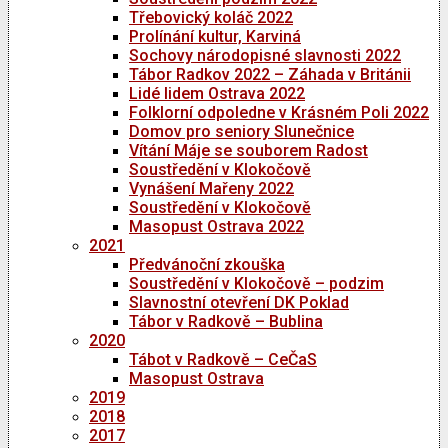
Třebovický koláč 2022
Prolínání kultur, Karviná
Sochovy národopisné slavnosti 2022
Tábor Radkov 2022 – Záhada v Británii
Lidé lidem Ostrava 2022
Folklorní odpoledne v Krásném Poli 2022
Domov pro seniory Slunečnice
Vítání Máje se souborem Radost
Soustředění v Klokočově
Vynášení Mařeny 2022
Soustředění v Klokočově
Masopust Ostrava 2022
2021
Předvánoční zkouška
Soustředění v Klokočově – podzim
Slavnostní otevření DK Poklad
Tábor v Radkově – Bublina
2020
Tábot v Radkově – CeČaS
Masopust Ostrava
2019
2018
2017