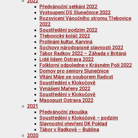
2022
Předvánoční setkání 2022
Vystoupení DS Slunečnice 2022
Rozsvícení Vánočního stromu Třebovice
2022
Soustředění podzim 2022
Třebovický koláč 2022
Prolínání kultur, Karviná
Sochovy národopisné slavnosti 2022
Tábor Radkov 2022 – Záhada v Británii
Lidé lidem Ostrava 2022
Folklorní odpoledne v Krásném Poli 2022
Domov pro seniory Slunečnice
Vítání Máje se souborem Radost
Soustředění v Klokočově
Vynášení Mařeny 2022
Soustředění v Klokočově
Masopust Ostrava 2022
2021
Předvánoční zkouška
Soustředění v Klokočově – podzim
Slavnostní otevření DK Poklad
Tábor v Radkově – Bublina
2020