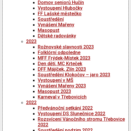
Domov seniorů Hučín
Vystoupení Hlubočky
FF Lašské městečko
Soustředění
Vynášení Mařeny
Masopust
Dětské radovánky
2023
Rožnovské slavnosti 2023
Folklórní odpoledne
MFF Frýdek-Místek 2023
Den dětí, MC Krteček
DFF Májíček, Zlín 2023
Soustředění Klokočov – jaro 2023
Vystoupení v MŠ
Vynášení Mařeny 2023
Masopust 2023
Karneval v Třebovicích
2022
Předvánoční setkání 2022
Vystoupení DS Slunečnice 2022
Rozsvícení Vánočního stromu Třebovice
2022
Soustředění podzim 2022