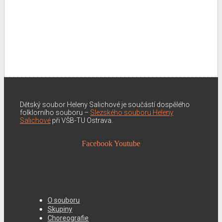
Dětský soubor Heleny Salichové je součástí dospělého
folklorního souboru –
Slezského souboru Heleny
Salichové
při VŠB-TU Ostrava.
Facebook
Youtube
O souboru
Skupiny
Choreografie