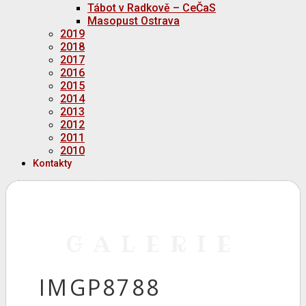
Tábot v Radkově – CeČaS
Masopust Ostrava
2019
2018
2017
2016
2015
2014
2013
2012
2011
2010
Kontakty
GALERIE
IMGP8788