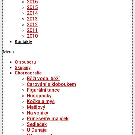
2016
2015
2014
2013
2012
2011
2010
Kontakty
Menu
O souboru
Skupiny
Choreografie
Běží voda, běží
Čarování s kloboukem
Figurální tance
Husopasky
Kočka a myš
Mašlový
Na vojáky
Přiněsemy majiček
Sedlaček
U Dunaja