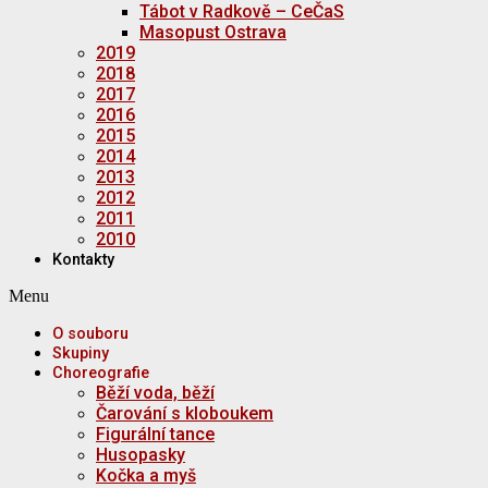
Tábot v Radkově – CeČaS
Masopust Ostrava
2019
2018
2017
2016
2015
2014
2013
2012
2011
2010
Kontakty
Menu
O souboru
Skupiny
Choreografie
Běží voda, běží
Čarování s kloboukem
Figurální tance
Husopasky
Kočka a myš