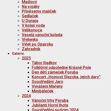
Mašlový
Na vojáky
Přiněsemy majiček
Sedlaček
U Dunaja
V kolaji voda
Velikonoce
Veselá vánoční koleda
Vřetenko
Výlet po Opavsku
Zahradnik
Galerie
2025
Tábor Radkov
Folklórní odpoledne Krásné Pole
Den dětí zámeček Poruba
Koncert „Hojnost Slezska, jejich dary“
Soustředění Jaro
Vynášení Mařeny
Minibáleček
2024
Vánoční trhy Poruba
Jubilanti Horní lhota
Soustředění podzim 2024