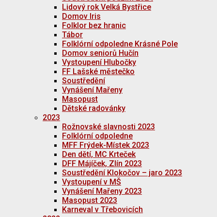
Lidový rok Velká Bystřice
Domov Iris
Folklor bez hranic
Tábor
Folklórní odpoledne Krásné Pole
Domov seniorů Hučín
Vystoupení Hlubočky
FF Lašské městečko
Soustředění
Vynášení Mařeny
Masopust
Dětské radovánky
2023
Rožnovské slavnosti 2023
Folklórní odpoledne
MFF Frýdek-Místek 2023
Den dětí, MC Krteček
DFF Májíček, Zlín 2023
Soustředění Klokočov – jaro 2023
Vystoupení v MŠ
Vynášení Mařeny 2023
Masopust 2023
Karneval v Třebovicích