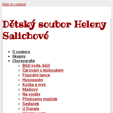
Skip to content
Dětský soubor Heleny
Salichové
O souboru
Skupiny
Choreografie
Běží voda, běží
Čarování s kloboukem
Figurální tance
Husopasky
Kočka a myš
Mašlový
Na vojáky
Přiněsemy majiček
Sedlaček
U Dunaja