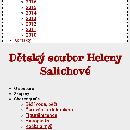
2016
2015
2014
2013
2012
2011
2010
Kontakty
Dětský soubor Heleny
Salichové
O souboru
Skupiny
Choreografie
Běží voda, běží
Čarování s kloboukem
Figurální tance
Husopasky
Kočka a myš