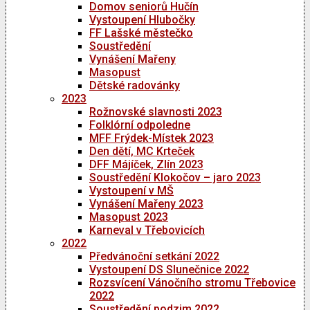
Domov seniorů Hučín
Vystoupení Hlubočky
FF Lašské městečko
Soustředění
Vynášení Mařeny
Masopust
Dětské radovánky
2023
Rožnovské slavnosti 2023
Folklórní odpoledne
MFF Frýdek-Místek 2023
Den dětí, MC Krteček
DFF Májíček, Zlín 2023
Soustředění Klokočov – jaro 2023
Vystoupení v MŠ
Vynášení Mařeny 2023
Masopust 2023
Karneval v Třebovicích
2022
Předvánoční setkání 2022
Vystoupení DS Slunečnice 2022
Rozsvícení Vánočního stromu Třebovice
2022
Soustředění podzim 2022