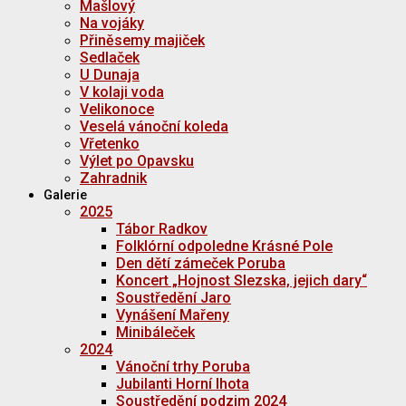
Mašlový
Na vojáky
Přiněsemy majiček
Sedlaček
U Dunaja
V kolaji voda
Velikonoce
Veselá vánoční koleda
Vřetenko
Výlet po Opavsku
Zahradnik
Galerie
2025
Tábor Radkov
Folklórní odpoledne Krásné Pole
Den dětí zámeček Poruba
Koncert „Hojnost Slezska, jejich dary“
Soustředění Jaro
Vynášení Mařeny
Minibáleček
2024
Vánoční trhy Poruba
Jubilanti Horní lhota
Soustředění podzim 2024