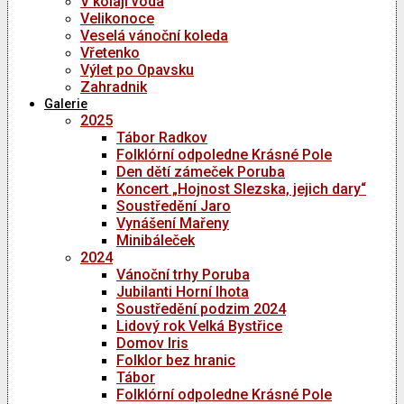
V kolaji voda
Velikonoce
Veselá vánoční koleda
Vřetenko
Výlet po Opavsku
Zahradnik
Galerie
2025
Tábor Radkov
Folklórní odpoledne Krásné Pole
Den dětí zámeček Poruba
Koncert „Hojnost Slezska, jejich dary“
Soustředění Jaro
Vynášení Mařeny
Minibáleček
2024
Vánoční trhy Poruba
Jubilanti Horní lhota
Soustředění podzim 2024
Lidový rok Velká Bystřice
Domov Iris
Folklor bez hranic
Tábor
Folklórní odpoledne Krásné Pole