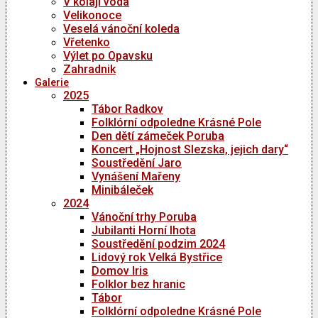
V kolaji voda
Velikonoce
Veselá vánoční koleda
Vřetenko
Výlet po Opavsku
Zahradnik
Galerie
2025
Tábor Radkov
Folklórní odpoledne Krásné Pole
Den dětí zámeček Poruba
Koncert „Hojnost Slezska, jejich dary“
Soustředění Jaro
Vynášení Mařeny
Minibáleček
2024
Vánoční trhy Poruba
Jubilanti Horní lhota
Soustředění podzim 2024
Lidový rok Velká Bystřice
Domov Iris
Folklor bez hranic
Tábor
Folklórní odpoledne Krásné Pole