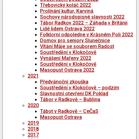
Třebovický koláč 2022
Prolínání kultur, Karviná
Sochovy národopisné slavnosti 2022
Tábor Radkov 2022 – Záhada v Británii
Lidé lidem Ostrava 2022
Folklorní odpoledne v Krásném Poli 2022
Domov pro seniory Slunečnice
Vítání Máje se souborem Radost
Soustředění v Klokočově
Vynášení Mařeny 2022
Soustředění v Klokočově
Masopust Ostrava 2022
2021
Předvánoční zkouška
Soustředění v Klokočově – podzim
Slavnostní otevření DK Poklad
Tábor v Radkově – Bublina
2020
Tábot v Radkově – CeČaS
Masopust Ostrava
2019
2018
2017