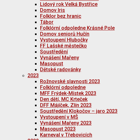
Lidový rok Velká Bystřice
Domov Iris
Folklor bez hranic
Tábor
Folklórní odpoledne Krásné Pole
Domov seniorů Hučín
Vystoupení Hlubočky
FF Lašské městečko
Soustředění
Vynášení Mařeny
Masopust
Dětské radovánky
2023
Rožnovské slavnosti 2023
Folklórní odpoledne
MFF Frýdek-Místek 2023
Den dětí, MC Krteček
DFF Májíček, Zlín 2023
Soustředění Klokočov – jaro 2023
Vystoupení v MŠ
Vynášení Mařeny 2023
Masopust 2023
Karneval v Třebovicích