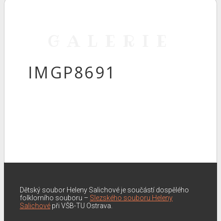
GALERIE
IMGP8691
Dětský soubor Heleny Salichové je součástí dospělého
folklorního souboru –
Slezského souboru Heleny
Salichové
při VŠB-TU Ostrava.