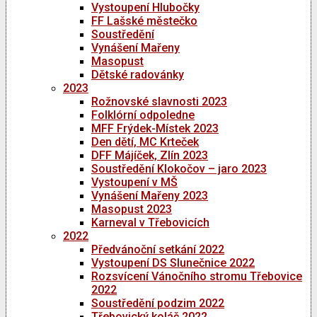
Vystoupení Hlubočky
FF Lašské městečko
Soustředění
Vynášení Mařeny
Masopust
Dětské radovánky
2023
Rožnovské slavnosti 2023
Folklórní odpoledne
MFF Frýdek-Místek 2023
Den dětí, MC Krteček
DFF Májíček, Zlín 2023
Soustředění Klokočov – jaro 2023
Vystoupení v MŠ
Vynášení Mařeny 2023
Masopust 2023
Karneval v Třebovicích
2022
Předvánoční setkání 2022
Vystoupení DS Slunečnice 2022
Rozsvícení Vánočního stromu Třebovice
2022
Soustředění podzim 2022
Třebovický koláč 2022