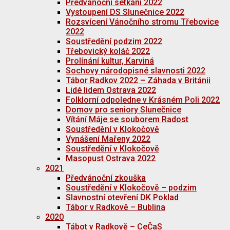
Předvánoční setkání 2022
Vystoupení DS Slunečnice 2022
Rozsvícení Vánočního stromu Třebovice
2022
Soustředění podzim 2022
Třebovický koláč 2022
Prolínání kultur, Karviná
Sochovy národopisné slavnosti 2022
Tábor Radkov 2022 – Záhada v Británii
Lidé lidem Ostrava 2022
Folklorní odpoledne v Krásném Poli 2022
Domov pro seniory Slunečnice
Vítání Máje se souborem Radost
Soustředění v Klokočově
Vynášení Mařeny 2022
Soustředění v Klokočově
Masopust Ostrava 2022
2021
Předvánoční zkouška
Soustředění v Klokočově – podzim
Slavnostní otevření DK Poklad
Tábor v Radkově – Bublina
2020
Tábot v Radkově – CeČaS