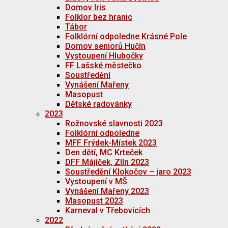
Domov Iris
Folklor bez hranic
Tábor
Folklórní odpoledne Krásné Pole
Domov seniorů Hučín
Vystoupení Hlubočky
FF Lašské městečko
Soustředění
Vynášení Mařeny
Masopust
Dětské radovánky
2023
Rožnovské slavnosti 2023
Folklórní odpoledne
MFF Frýdek-Místek 2023
Den dětí, MC Krteček
DFF Májíček, Zlín 2023
Soustředění Klokočov – jaro 2023
Vystoupení v MŠ
Vynášení Mařeny 2023
Masopust 2023
Karneval v Třebovicích
2022