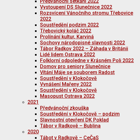
Předvánoční setkání 2022
Vystoupení DS Slunečnice 2022
Rozsvícení Vánočního stromu Třebovice
2022
Soustředění podzim 2022
Třebovický koláč 2022
Prolínání kultur, Karviná
Sochovy národopisné slavnosti 2022
Tábor Radkov 2022 – Záhada v Británii
Lidé lidem Ostrava 2022
Folklorní odpoledne v Krásném Poli 2022
Domov pro seniory Slunečnice
Vítání Máje se souborem Radost
Soustředění v Klokočově
Vynášení Mařeny 2022
Soustředění v Klokočově
Masopust Ostrava 2022
2021
Předvánoční zkouška
Soustředění v Klokočově – podzim
Slavnostní otevření DK Poklad
Tábor v Radkově – Bublina
2020
Tábot v Radkově – CeČaS