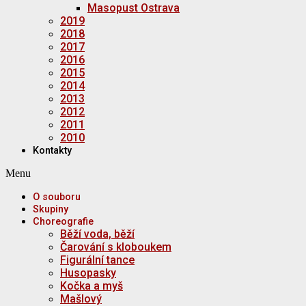
Masopust Ostrava
2019
2018
2017
2016
2015
2014
2013
2012
2011
2010
Kontakty
Menu
O souboru
Skupiny
Choreografie
Běží voda, běží
Čarování s kloboukem
Figurální tance
Husopasky
Kočka a myš
Mašlový