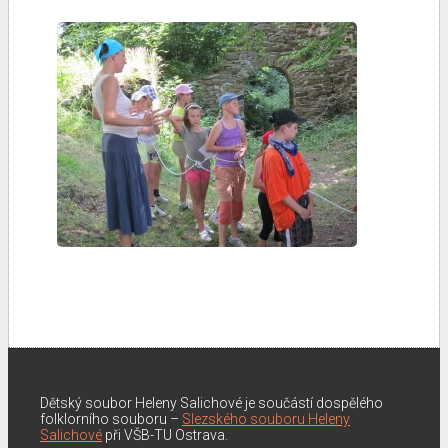
Dětský soubor Heleny Salichové je součástí dospělého
folklorního souboru –
Slezského souboru Heleny
Salichové
při VŠB-TU Ostrava.