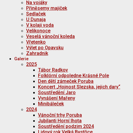
Na vojáky
Přiněsemy majiček
Sedlaček
U Dunaja
V kolaji voda
Velikonoce
Veselá vánoční koleda
Vřetenko
Výlet po Opavsku
Zahradnik
Galerie
2025
Tábor Radkov
Folklórní odpoledne Krásné Pole
Den dětí zámeček Poruba
Koncert „Hojnost Slezska, jejich dary“
Soustředění Jaro
Vynášení Mařeny
Minibáleček
2024
Vánoční trhy Poruba
Jubilanti Horní lhota
Soustředění podzim 2024
Lidový rok Velká Bystřice