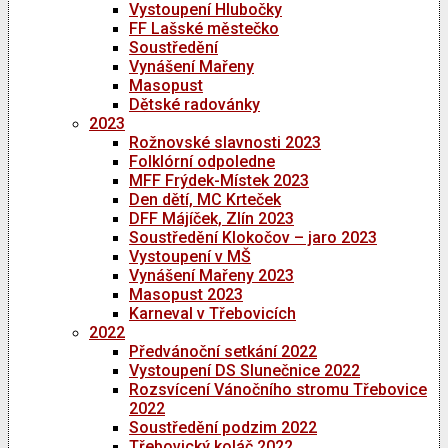
Vystoupení Hlubočky
FF Lašské městečko
Soustředění
Vynášení Mařeny
Masopust
Dětské radovánky
2023
Rožnovské slavnosti 2023
Folklórní odpoledne
MFF Frýdek-Místek 2023
Den dětí, MC Krteček
DFF Májíček, Zlín 2023
Soustředění Klokočov – jaro 2023
Vystoupení v MŠ
Vynášení Mařeny 2023
Masopust 2023
Karneval v Třebovicích
2022
Předvánoční setkání 2022
Vystoupení DS Slunečnice 2022
Rozsvícení Vánočního stromu Třebovice
2022
Soustředění podzim 2022
Třebovický koláč 2022