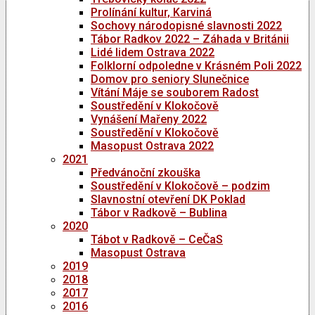
Prolínání kultur, Karviná
Sochovy národopisné slavnosti 2022
Tábor Radkov 2022 – Záhada v Británii
Lidé lidem Ostrava 2022
Folklorní odpoledne v Krásném Poli 2022
Domov pro seniory Slunečnice
Vítání Máje se souborem Radost
Soustředění v Klokočově
Vynášení Mařeny 2022
Soustředění v Klokočově
Masopust Ostrava 2022
2021
Předvánoční zkouška
Soustředění v Klokočově – podzim
Slavnostní otevření DK Poklad
Tábor v Radkově – Bublina
2020
Tábot v Radkově – CeČaS
Masopust Ostrava
2019
2018
2017
2016