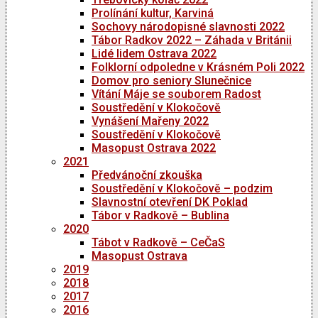
Prolínání kultur, Karviná
Sochovy národopisné slavnosti 2022
Tábor Radkov 2022 – Záhada v Británii
Lidé lidem Ostrava 2022
Folklorní odpoledne v Krásném Poli 2022
Domov pro seniory Slunečnice
Vítání Máje se souborem Radost
Soustředění v Klokočově
Vynášení Mařeny 2022
Soustředění v Klokočově
Masopust Ostrava 2022
2021
Předvánoční zkouška
Soustředění v Klokočově – podzim
Slavnostní otevření DK Poklad
Tábor v Radkově – Bublina
2020
Tábot v Radkově – CeČaS
Masopust Ostrava
2019
2018
2017
2016