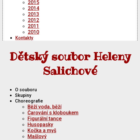
2015
2014
2013
2012
2011
2010
Kontakty
Dětský soubor Heleny
Salichové
O souboru
Skupiny
Choreografie
Běží voda, běží
Čarování s kloboukem
Figurální tance
Husopasky
Kočka a myš
Mašlový