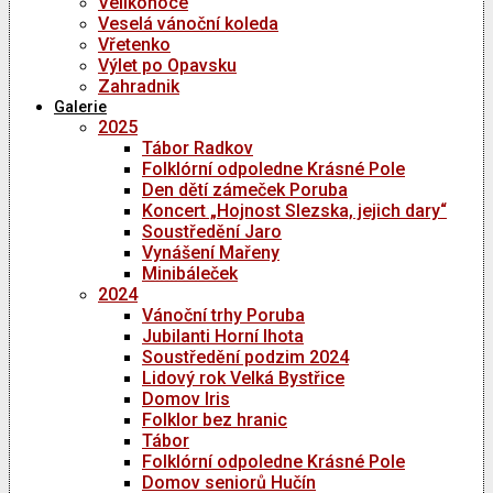
Velikonoce
Veselá vánoční koleda
Vřetenko
Výlet po Opavsku
Zahradnik
Galerie
2025
Tábor Radkov
Folklórní odpoledne Krásné Pole
Den dětí zámeček Poruba
Koncert „Hojnost Slezska, jejich dary“
Soustředění Jaro
Vynášení Mařeny
Minibáleček
2024
Vánoční trhy Poruba
Jubilanti Horní lhota
Soustředění podzim 2024
Lidový rok Velká Bystřice
Domov Iris
Folklor bez hranic
Tábor
Folklórní odpoledne Krásné Pole
Domov seniorů Hučín