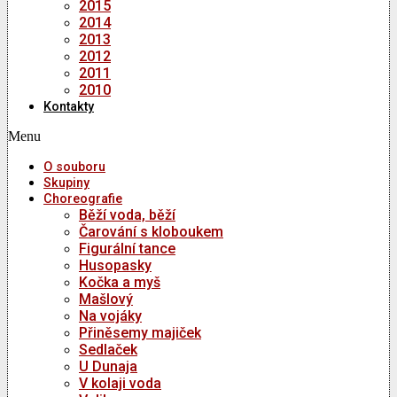
2015
2014
2013
2012
2011
2010
Kontakty
Menu
O souboru
Skupiny
Choreografie
Běží voda, běží
Čarování s kloboukem
Figurální tance
Husopasky
Kočka a myš
Mašlový
Na vojáky
Přiněsemy majiček
Sedlaček
U Dunaja
V kolaji voda