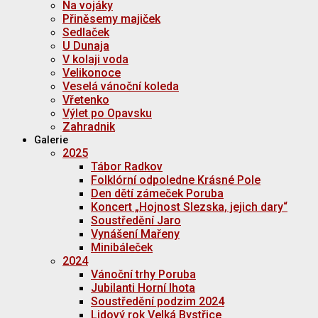
Na vojáky
Přiněsemy majiček
Sedlaček
U Dunaja
V kolaji voda
Velikonoce
Veselá vánoční koleda
Vřetenko
Výlet po Opavsku
Zahradnik
Galerie
2025
Tábor Radkov
Folklórní odpoledne Krásné Pole
Den dětí zámeček Poruba
Koncert „Hojnost Slezska, jejich dary“
Soustředění Jaro
Vynášení Mařeny
Minibáleček
2024
Vánoční trhy Poruba
Jubilanti Horní lhota
Soustředění podzim 2024
Lidový rok Velká Bystřice