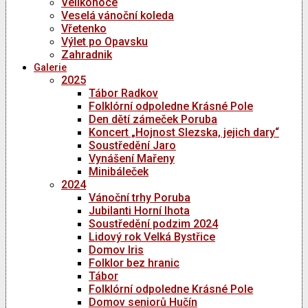
Velikonoce
Veselá vánoční koleda
Vřetenko
Výlet po Opavsku
Zahradnik
Galerie
2025
Tábor Radkov
Folklórní odpoledne Krásné Pole
Den dětí zámeček Poruba
Koncert „Hojnost Slezska, jejich dary“
Soustředění Jaro
Vynášení Mařeny
Minibáleček
2024
Vánoční trhy Poruba
Jubilanti Horní lhota
Soustředění podzim 2024
Lidový rok Velká Bystřice
Domov Iris
Folklor bez hranic
Tábor
Folklórní odpoledne Krásné Pole
Domov seniorů Hučín