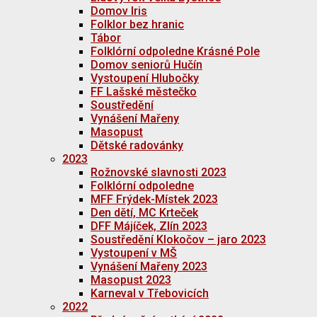
Domov Iris
Folklor bez hranic
Tábor
Folklórní odpoledne Krásné Pole
Domov seniorů Hučín
Vystoupení Hlubočky
FF Lašské městečko
Soustředění
Vynášení Mařeny
Masopust
Dětské radovánky
2023
Rožnovské slavnosti 2023
Folklórní odpoledne
MFF Frýdek-Místek 2023
Den dětí, MC Krteček
DFF Májíček, Zlín 2023
Soustředění Klokočov – jaro 2023
Vystoupení v MŠ
Vynášení Mařeny 2023
Masopust 2023
Karneval v Třebovicích
2022