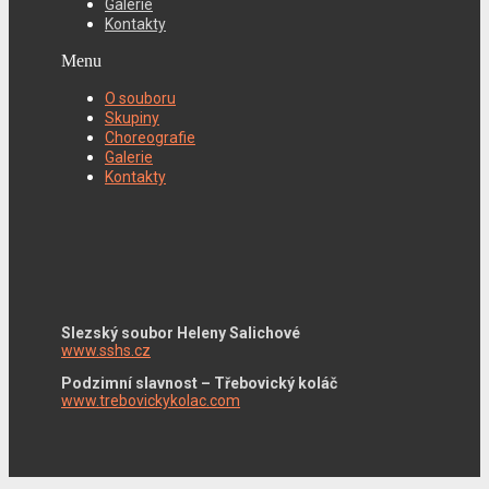
Galerie
Kontakty
Menu
O souboru
Skupiny
Choreografie
Galerie
Kontakty
Slezský soubor Heleny Salichové
www.sshs.cz
Podzimní slavnost – Třebovický koláč
www.trebovickykolac.com