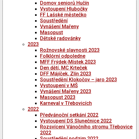
Domov seniorů Hučín
Vystoupení Hlubočky
FF Lašské městečko
Soustředění
Vynášení Mařeny
Masopust
Dětské radovánky
2023
Rožnovské slavnosti 2023
Folklórní odpoledne
MFF Frýdek-Místek 2023
Den dětí, MC Krteček
DFF Májíček, Zlín 2023
Soustředění Klokočov – jaro 2023
Vystoupení v MŠ
Vynášení Mařeny 2023
Masopust 2023
Karneval v Třebovicích
2022
Předvánoční setkání 2022
Vystoupení DS Slunečnice 2022
Rozsvícení Vánočního stromu Třebovice
2022
Soustředění podzim 2022