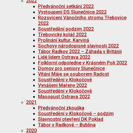
2022
Předvánoční setkání 2022
Vystoupení DS Slunečnice 2022
Rozsvícení Vánočního stromu Třebovice
2022
Soustředění podzim 2022
Třebovický koláč 2022
Prolínání kultur, Karviná
Sochovy národopisné slavnosti 2022
Tábor Radkov 2022 – Záhada v Británii
Lidé lidem Ostrava 2022
Folklorní odpoledne v Krásném Poli 2022
Domov pro seniory Slunečnice
Vítání Máje se souborem Radost
Soustředění v Klokočově
Vynášení Mařeny 2022
Soustředění v Klokočově
Masopust Ostrava 2022
2021
Předvánoční zkouška
Soustředění v Klokočově – podzim
Slavnostní otevření DK Poklad
Tábor v Radkově – Bublina
2020