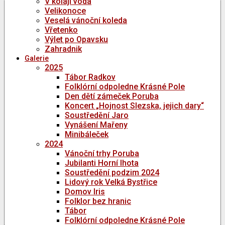
V kolaji voda
Velikonoce
Veselá vánoční koleda
Vřetenko
Výlet po Opavsku
Zahradnik
Galerie
2025
Tábor Radkov
Folklórní odpoledne Krásné Pole
Den dětí zámeček Poruba
Koncert „Hojnost Slezska, jejich dary“
Soustředění Jaro
Vynášení Mařeny
Minibáleček
2024
Vánoční trhy Poruba
Jubilanti Horní lhota
Soustředění podzim 2024
Lidový rok Velká Bystřice
Domov Iris
Folklor bez hranic
Tábor
Folklórní odpoledne Krásné Pole