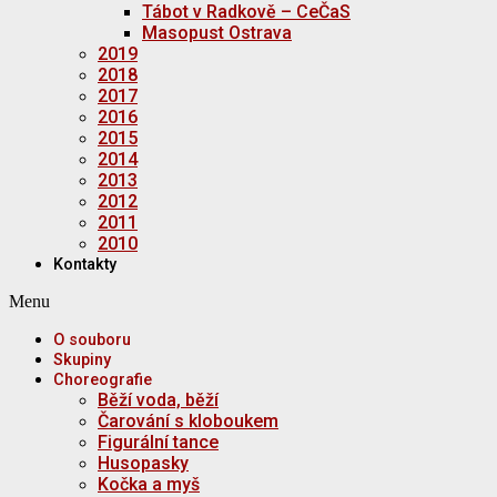
Tábot v Radkově – CeČaS
Masopust Ostrava
2019
2018
2017
2016
2015
2014
2013
2012
2011
2010
Kontakty
Menu
O souboru
Skupiny
Choreografie
Běží voda, běží
Čarování s kloboukem
Figurální tance
Husopasky
Kočka a myš