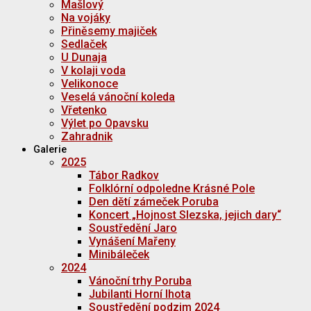
Mašlový
Na vojáky
Přiněsemy majiček
Sedlaček
U Dunaja
V kolaji voda
Velikonoce
Veselá vánoční koleda
Vřetenko
Výlet po Opavsku
Zahradnik
Galerie
2025
Tábor Radkov
Folklórní odpoledne Krásné Pole
Den dětí zámeček Poruba
Koncert „Hojnost Slezska, jejich dary“
Soustředění Jaro
Vynášení Mařeny
Minibáleček
2024
Vánoční trhy Poruba
Jubilanti Horní lhota
Soustředění podzim 2024