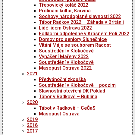
Třebovický koláč 2022
Prolínání kultur, Karviná
Sochovy národopisné slavnosti 2022
Tábor Radkov 2022 – Záhada v Británii
Lidé lidem Ostrava 2022
Folklorní odpoledne v Krásném Poli 2022
Domov pro seniory Slunečnice
Vítání Máje se souborem Radost
Soustředění v Klokočově
Vynášení Mařeny 2022
Soustředění v Klokočově
Masopust Ostrava 2022
2021
Předvánoční zkouška
Soustředění v Klokočově – podzim
Slavnostní otevření DK Poklad
Tábor v Radkově – Bublina
2020
Tábot v Radkově – CeČaS
Masopust Ostrava
2019
2018
2017