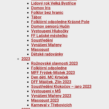
Lidový rok Velká Bystřice
Domov Iris
Folklor bez hranic
Tábor
Folklórní odpoledne Krásné Pole
Domov seniorů Hučín
Vystoupení Hlubočky
FF Lašské městečko
Soustředění
Vynášení Mařeny
Masopust
Dětské radovánky
2023
Rožnovské slavnosti 2023
Folklórní odpoledne
MFF Frýdek-Místek 2023
Den dětí, MC Krteček
DFF Májíček, Zlín 2023
Soustředění Klokočov – jaro 2023
Vystoupení v MŠ
Vynášení Mařeny 2023
Masopust 2023
Karneval v Třebovicích