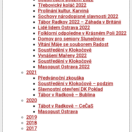
Třebovický koláč 2022
Prolínání kultur, Karviná
Sochovy národopisné slavnosti 2022
Tábor Radkov 2022 – Záhada v Británii
Lidé lidem Ostrava 2022
Folklorní odpoledne v Krásném Poli 2022
Domov pro seniory Slunečnice
Vítání Máje se souborem Radost
Soustředění v Klokočově
Vynášení Mařeny 2022
Soustředění v Klokočově
Masopust Ostrava 2022
2021
Předvánoční zkouška
Soustředění v Klokočově – podzim
Slavnostní otevření DK Poklad
Tábor v Radkově – Bublina
2020
Tábot v Radkově – CeČaS
Masopust Ostrava
2019
2018
2017