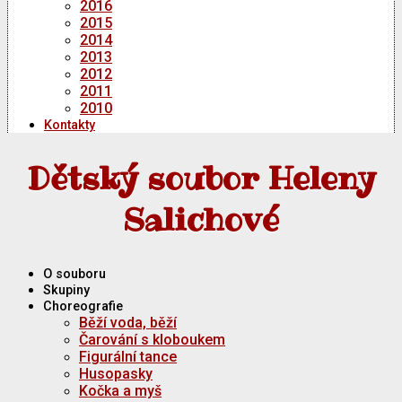
2016
2015
2014
2013
2012
2011
2010
Kontakty
Dětský soubor Heleny
Salichové
O souboru
Skupiny
Choreografie
Běží voda, běží
Čarování s kloboukem
Figurální tance
Husopasky
Kočka a myš