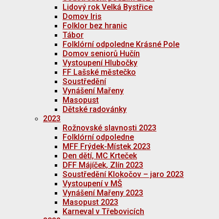
Lidový rok Velká Bystřice
Domov Iris
Folklor bez hranic
Tábor
Folklórní odpoledne Krásné Pole
Domov seniorů Hučín
Vystoupení Hlubočky
FF Lašské městečko
Soustředění
Vynášení Mařeny
Masopust
Dětské radovánky
2023
Rožnovské slavnosti 2023
Folklórní odpoledne
MFF Frýdek-Místek 2023
Den dětí, MC Krteček
DFF Májíček, Zlín 2023
Soustředění Klokočov – jaro 2023
Vystoupení v MŠ
Vynášení Mařeny 2023
Masopust 2023
Karneval v Třebovicích