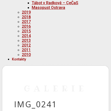
Tábot v Radkově – CeČaS
Masopust Ostrava
2019
2018
2017
2016
2015
2014
2013
2012
2011
2010
Kontakty
GALERIE
IMG_0241