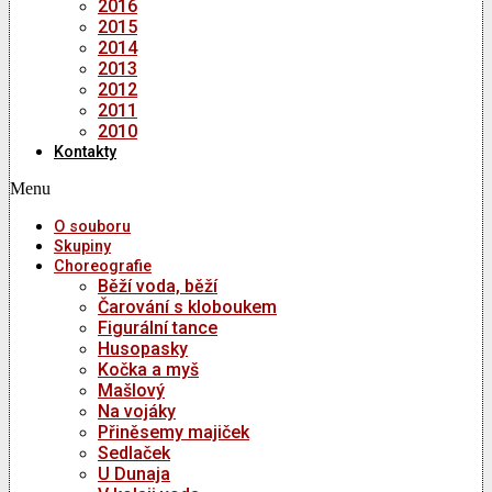
2016
2015
2014
2013
2012
2011
2010
Kontakty
Menu
O souboru
Skupiny
Choreografie
Běží voda, běží
Čarování s kloboukem
Figurální tance
Husopasky
Kočka a myš
Mašlový
Na vojáky
Přiněsemy majiček
Sedlaček
U Dunaja