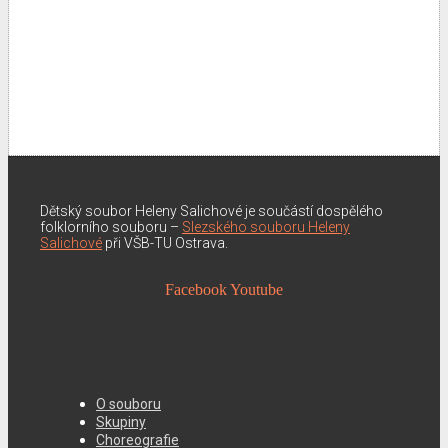
Dětský soubor Heleny Salichové je součástí dospělého
folklorního souboru –
Slezského souboru Heleny
Salichové
při VŠB-TU Ostrava.
Facebook
Youtube
O souboru
Skupiny
Choreografie