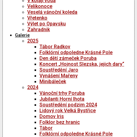
V kolaji voda
Velikonoce
Veselá vánoční koleda
Vřetenko
Výlet po Opavsku
Zahradnik
Galerie
2025
Tábor Radkov
Folklórní odpoledne Krásné Pole
Den dětí zámeček Poruba
Koncert „Hojnost Slezska, jejich dary“
Soustředění Jaro
Vynášení Mařeny
Minibáleček
2024
Vánoční trhy Poruba
Jubilanti Horní lhota
Soustředění podzim 2024
Lidový rok Velká Bystřice
Domov Iris
Folklor bez hranic
Tábor
Folklórní odpoledne Krásné Pole