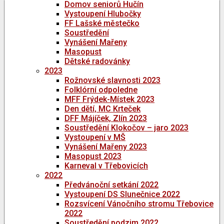
Domov seniorů Hučín
Vystoupení Hlubočky
FF Lašské městečko
Soustředění
Vynášení Mařeny
Masopust
Dětské radovánky
2023
Rožnovské slavnosti 2023
Folklórní odpoledne
MFF Frýdek-Místek 2023
Den dětí, MC Krteček
DFF Májíček, Zlín 2023
Soustředění Klokočov – jaro 2023
Vystoupení v MŠ
Vynášení Mařeny 2023
Masopust 2023
Karneval v Třebovicích
2022
Předvánoční setkání 2022
Vystoupení DS Slunečnice 2022
Rozsvícení Vánočního stromu Třebovice
2022
Soustředění podzim 2022