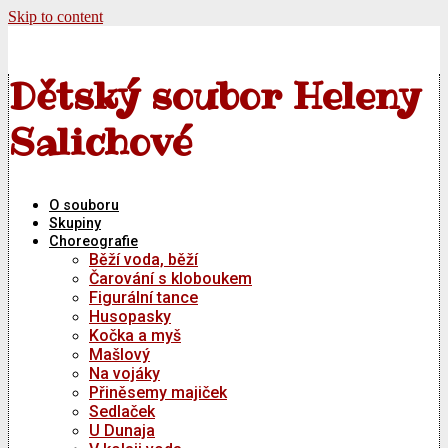
Skip to content
Dětský soubor Heleny
Salichové
O souboru
Skupiny
Choreografie
Běží voda, běží
Čarování s kloboukem
Figurální tance
Husopasky
Kočka a myš
Mašlový
Na vojáky
Přiněsemy majiček
Sedlaček
U Dunaja