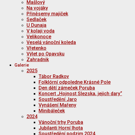
Mašlový
Na vojáky
Přiněsemy majiček
Sedlaček
U Dunaja
V kolaji voda
Velikonoce
Veselá vánoční koleda
Vřetenko
Výlet po Opavsku
Zahradnik
Galerie
2025
Tábor Radkov
Folklórní odpoledne Krásné Pole
Den dětí zámeček Poruba
Koncert „Hojnost Slezska, jejich dary“
Soustředění Jaro
Vynášení Mařeny
Minibáleček
2024
Vánoční trhy Poruba
Jubilanti Horní lhota
Soustředění podzim 2024