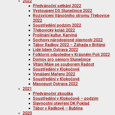
2022
Předvánoční setkání 2022
Vystoupení DS Slunečnice 2022
Rozsvícení Vánočního stromu Třebovice
2022
Soustředění podzim 2022
Třebovický koláč 2022
Prolínání kultur, Karviná
Sochovy národopisné slavnosti 2022
Tábor Radkov 2022 – Záhada v Británii
Lidé lidem Ostrava 2022
Folklorní odpoledne v Krásném Poli 2022
Domov pro seniory Slunečnice
Vítání Máje se souborem Radost
Soustředění v Klokočově
Vynášení Mařeny 2022
Soustředění v Klokočově
Masopust Ostrava 2022
2021
Předvánoční zkouška
Soustředění v Klokočově – podzim
Slavnostní otevření DK Poklad
Tábor v Radkově – Bublina
2020