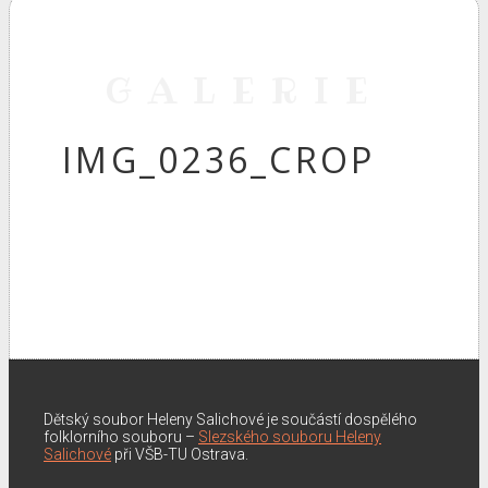
GALERIE
IMG_0236_CROP
Dětský soubor Heleny Salichové je součástí dospělého
folklorního souboru –
Slezského souboru Heleny
Salichové
při VŠB-TU Ostrava.