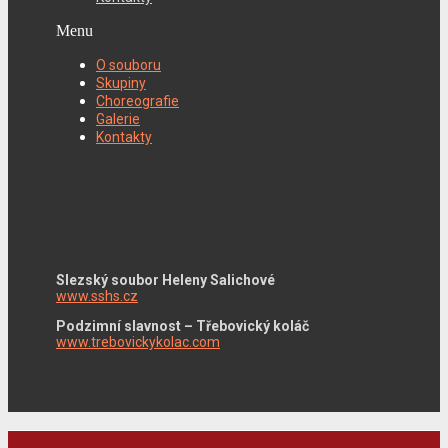
Menu
O souboru
Skupiny
Choreografie
Galerie
Kontakty
Slezský soubor Heleny Salichové
www.sshs.cz
Podzimní slavnost – Třebovický koláč
www.trebovickykolac.com