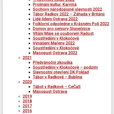
Prolínání kultur, Karviná
Sochovy národopisné slavnosti 2022
Tábor Radkov 2022 – Záhada v Británii
Lidé lidem Ostrava 2022
Folklorní odpoledne v Krásném Poli 2022
Domov pro seniory Slunečnice
Vítání Máje se souborem Radost
Soustředění v Klokočově
Vynášení Mařeny 2022
Soustředění v Klokočově
Masopust Ostrava 2022
2021
Předvánoční zkouška
Soustředění v Klokočově – podzim
Slavnostní otevření DK Poklad
Tábor v Radkově – Bublina
2020
Tábot v Radkově – CeČaS
Masopust Ostrava
2019
2018
2017
2016