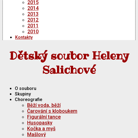
2015
2014
2013
2012
2011
2010
Kontakty
Dětský soubor Heleny
Salichové
O souboru
Skupiny
Choreografie
Běží voda, běží
Čarování s kloboukem
Figurální tance
Husopasky
Kočka a myš
Mašlový