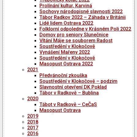
Prolínání kultur, Karviná
Sochovy národopisné slavnosti 2022
Tábor Radkov 2022 – Záhada v Británii
Lidé lidem Ostrava 2022
Folklorní odpoledne v Krásném Poli 2022
Domov pro seniory Slunečnice
Vítání Máje se souborem Radost
Soustředění v Klokočově
Vynášení Mařeny 2022
Soustředění v Klokočově
Masopust Ostrava 2022
2021
Předvánoční zkouška
Soustředění v Klokočově – podzim
Slavnostní otevření DK Poklad
Tábor v Radkově – Bublina
2020
Tábot v Radkově – CeČaS
Masopust Ostrava
2019
2018
2017
2016