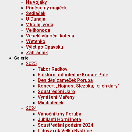
Na vojáky
Přiněsemy majiček
Sedlaček
U Dunaja
V kolaji voda
Velikonoce
Veselá vánoční koleda
Vřetenko
Výlet po Opavsku
Zahradnik
Galerie
2025
Tábor Radkov
Folklórní odpoledne Krásné Pole
Den dětí zámeček Poruba
Koncert „Hojnost Slezska, jejich dary“
Soustředění Jaro
Vynášení Mařeny
Minibáleček
2024
Vánoční trhy Poruba
Jubilanti Horní lhota
Soustředění podzim 2024
Lidový rok Velká Bystřice