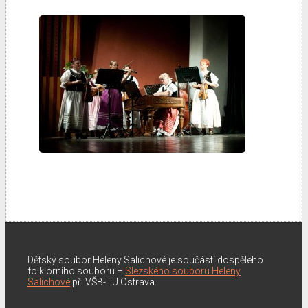
Dětský soubor Heleny Salichové je součástí dospělého
folklorního souboru –
Slezského souboru Heleny
Salichové
při VŠB-TU Ostrava.