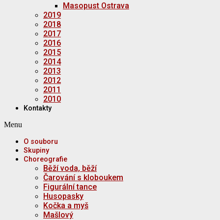
Masopust Ostrava
2019
2018
2017
2016
2015
2014
2013
2012
2011
2010
Kontakty
Menu
O souboru
Skupiny
Choreografie
Běží voda, běží
Čarování s kloboukem
Figurální tance
Husopasky
Kočka a myš
Mašlový