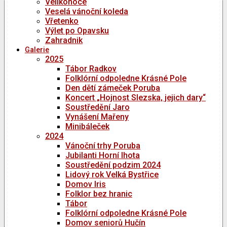
Velikonoce
Veselá vánoční koleda
Vřetenko
Výlet po Opavsku
Zahradnik
Galerie
2025
Tábor Radkov
Folklórní odpoledne Krásné Pole
Den dětí zámeček Poruba
Koncert „Hojnost Slezska, jejich dary“
Soustředění Jaro
Vynášení Mařeny
Minibáleček
2024
Vánoční trhy Poruba
Jubilanti Horní lhota
Soustředění podzim 2024
Lidový rok Velká Bystřice
Domov Iris
Folklor bez hranic
Tábor
Folklórní odpoledne Krásné Pole
Domov seniorů Hučín