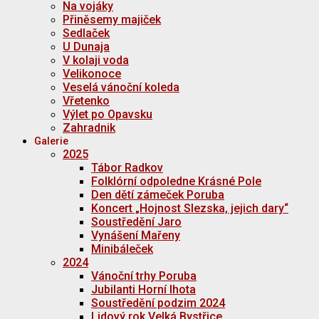
Na vojáky
Přiněsemy majiček
Sedlaček
U Dunaja
V kolaji voda
Velikonoce
Veselá vánoční koleda
Vřetenko
Výlet po Opavsku
Zahradnik
Galerie
2025
Tábor Radkov
Folklórní odpoledne Krásné Pole
Den dětí zámeček Poruba
Koncert „Hojnost Slezska, jejich dary“
Soustředění Jaro
Vynášení Mařeny
Minibáleček
2024
Vánoční trhy Poruba
Jubilanti Horní lhota
Soustředění podzim 2024
Lidový rok Velká Bystřice