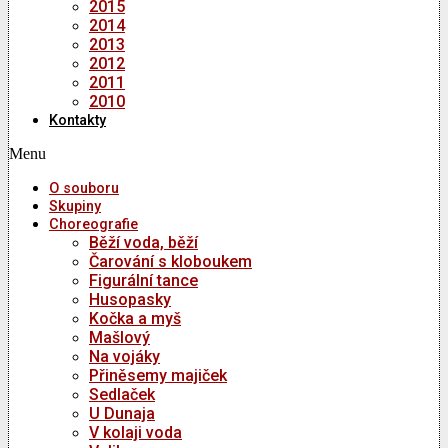
2015
2014
2013
2012
2011
2010
Kontakty
Menu
O souboru
Skupiny
Choreografie
Běží voda, běží
Čarování s kloboukem
Figurální tance
Husopasky
Kočka a myš
Mašlový
Na vojáky
Přiněsemy majiček
Sedlaček
U Dunaja
V kolaji voda