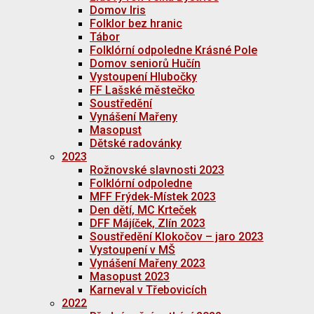
Domov Iris
Folklor bez hranic
Tábor
Folklórní odpoledne Krásné Pole
Domov seniorů Hučín
Vystoupení Hlubočky
FF Lašské městečko
Soustředění
Vynášení Mařeny
Masopust
Dětské radovánky
2023
Rožnovské slavnosti 2023
Folklórní odpoledne
MFF Frýdek-Místek 2023
Den dětí, MC Krteček
DFF Májíček, Zlín 2023
Soustředění Klokočov – jaro 2023
Vystoupení v MŠ
Vynášení Mařeny 2023
Masopust 2023
Karneval v Třebovicích
2022