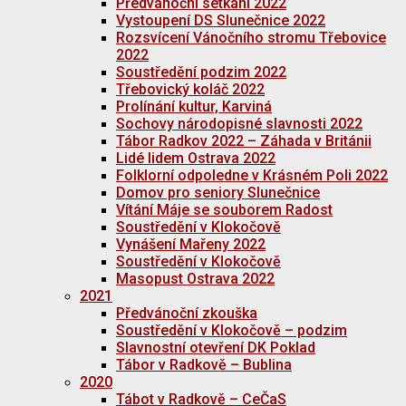
Předvánoční setkání 2022
Vystoupení DS Slunečnice 2022
Rozsvícení Vánočního stromu Třebovice
2022
Soustředění podzim 2022
Třebovický koláč 2022
Prolínání kultur, Karviná
Sochovy národopisné slavnosti 2022
Tábor Radkov 2022 – Záhada v Británii
Lidé lidem Ostrava 2022
Folklorní odpoledne v Krásném Poli 2022
Domov pro seniory Slunečnice
Vítání Máje se souborem Radost
Soustředění v Klokočově
Vynášení Mařeny 2022
Soustředění v Klokočově
Masopust Ostrava 2022
2021
Předvánoční zkouška
Soustředění v Klokočově – podzim
Slavnostní otevření DK Poklad
Tábor v Radkově – Bublina
2020
Tábot v Radkově – CeČaS