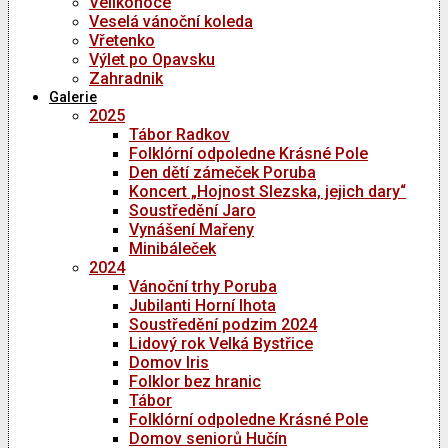
Velikonoce
Veselá vánoční koleda
Vřetenko
Výlet po Opavsku
Zahradnik
Galerie
2025
Tábor Radkov
Folklórní odpoledne Krásné Pole
Den dětí zámeček Poruba
Koncert „Hojnost Slezska, jejich dary“
Soustředění Jaro
Vynášení Mařeny
Minibáleček
2024
Vánoční trhy Poruba
Jubilanti Horní lhota
Soustředění podzim 2024
Lidový rok Velká Bystřice
Domov Iris
Folklor bez hranic
Tábor
Folklórní odpoledne Krásné Pole
Domov seniorů Hučín