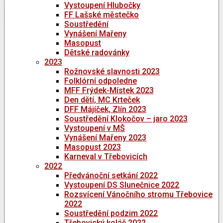
Vystoupení Hlubočky
FF Lašské městečko
Soustředění
Vynášení Mařeny
Masopust
Dětské radovánky
2023
Rožnovské slavnosti 2023
Folklórní odpoledne
MFF Frýdek-Místek 2023
Den dětí, MC Krteček
DFF Májíček, Zlín 2023
Soustředění Klokočov – jaro 2023
Vystoupení v MŠ
Vynášení Mařeny 2023
Masopust 2023
Karneval v Třebovicích
2022
Předvánoční setkání 2022
Vystoupení DS Slunečnice 2022
Rozsvícení Vánočního stromu Třebovice
2022
Soustředění podzim 2022
Třebovický koláč 2022