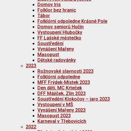
Domov Iris
Folklor bez hranic
Tábor
Folklórní odpoledne Krásné Pole
Domov seniorů Hučín
Vystoupení Hlubočky
FF Lašské městečko
Soustředění
Vynášení Mařeny
Masopust
Dětské radovánky
2023
Rožnovské slavnosti 2023
Folklórní odpoledne
MFF Frýdek-Místek 2023
Den dětí, MC Krteček
DFF Májíček, Zlín 2023
Soustředění Klokočov – jaro 2023
Vystoupení v MŠ
Vynášení Mařeny 2023
Masopust 2023
Karneval v Třebovicích
2022