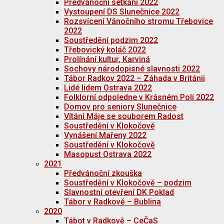
Předvánoční setkání 2022
Vystoupení DS Slunečnice 2022
Rozsvícení Vánočního stromu Třebovice
2022
Soustředění podzim 2022
Třebovický koláč 2022
Prolínání kultur, Karviná
Sochovy národopisné slavnosti 2022
Tábor Radkov 2022 – Záhada v Británii
Lidé lidem Ostrava 2022
Folklorní odpoledne v Krásném Poli 2022
Domov pro seniory Slunečnice
Vítání Máje se souborem Radost
Soustředění v Klokočově
Vynášení Mařeny 2022
Soustředění v Klokočově
Masopust Ostrava 2022
2021
Předvánoční zkouška
Soustředění v Klokočově – podzim
Slavnostní otevření DK Poklad
Tábor v Radkově – Bublina
2020
Tábot v Radkově – CeČaS