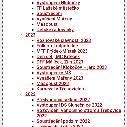
Vystoupení Hlubočky
FF Lašské městečko
Soustředění
Vynášení Mařeny
Masopust
Dětské radovánky
2023
Rožnovské slavnosti 2023
Folklórní odpoledne
MFF Frýdek-Místek 2023
Den dětí, MC Krteček
DFF Májíček, Zlín 2023
Soustředění Klokočov – jaro 2023
Vystoupení v MŠ
Vynášení Mařeny 2023
Masopust 2023
Karneval v Třebovicích
2022
Předvánoční setkání 2022
Vystoupení DS Slunečnice 2022
Rozsvícení Vánočního stromu Třebovice
2022
Soustředění podzim 2022
Třebovický koláč 2022