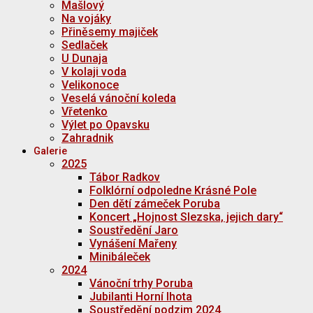
Mašlový
Na vojáky
Přiněsemy majiček
Sedlaček
U Dunaja
V kolaji voda
Velikonoce
Veselá vánoční koleda
Vřetenko
Výlet po Opavsku
Zahradnik
Galerie
2025
Tábor Radkov
Folklórní odpoledne Krásné Pole
Den dětí zámeček Poruba
Koncert „Hojnost Slezska, jejich dary“
Soustředění Jaro
Vynášení Mařeny
Minibáleček
2024
Vánoční trhy Poruba
Jubilanti Horní lhota
Soustředění podzim 2024