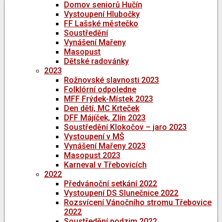
Domov seniorů Hučín
Vystoupení Hlubočky
FF Lašské městečko
Soustředění
Vynášení Mařeny
Masopust
Dětské radovánky
2023
Rožnovské slavnosti 2023
Folklórní odpoledne
MFF Frýdek-Místek 2023
Den dětí, MC Krteček
DFF Májíček, Zlín 2023
Soustředění Klokočov – jaro 2023
Vystoupení v MŠ
Vynášení Mařeny 2023
Masopust 2023
Karneval v Třebovicích
2022
Předvánoční setkání 2022
Vystoupení DS Slunečnice 2022
Rozsvícení Vánočního stromu Třebovice
2022
Soustředění podzim 2022