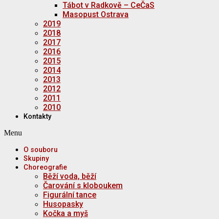
Tábot v Radkově – CeČaS
Masopust Ostrava
2019
2018
2017
2016
2015
2014
2013
2012
2011
2010
Kontakty
Menu
O souboru
Skupiny
Choreografie
Běží voda, běží
Čarování s kloboukem
Figurální tance
Husopasky
Kočka a myš