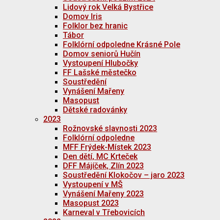
Lidový rok Velká Bystřice
Domov Iris
Folklor bez hranic
Tábor
Folklórní odpoledne Krásné Pole
Domov seniorů Hučín
Vystoupení Hlubočky
FF Lašské městečko
Soustředění
Vynášení Mařeny
Masopust
Dětské radovánky
2023
Rožnovské slavnosti 2023
Folklórní odpoledne
MFF Frýdek-Místek 2023
Den dětí, MC Krteček
DFF Májíček, Zlín 2023
Soustředění Klokočov – jaro 2023
Vystoupení v MŠ
Vynášení Mařeny 2023
Masopust 2023
Karneval v Třebovicích