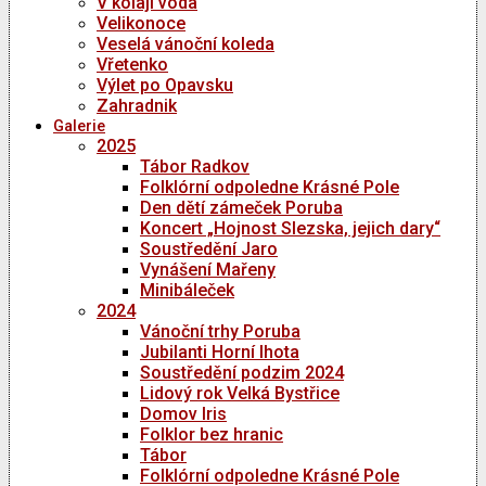
V kolaji voda
Velikonoce
Veselá vánoční koleda
Vřetenko
Výlet po Opavsku
Zahradnik
Galerie
2025
Tábor Radkov
Folklórní odpoledne Krásné Pole
Den dětí zámeček Poruba
Koncert „Hojnost Slezska, jejich dary“
Soustředění Jaro
Vynášení Mařeny
Minibáleček
2024
Vánoční trhy Poruba
Jubilanti Horní lhota
Soustředění podzim 2024
Lidový rok Velká Bystřice
Domov Iris
Folklor bez hranic
Tábor
Folklórní odpoledne Krásné Pole