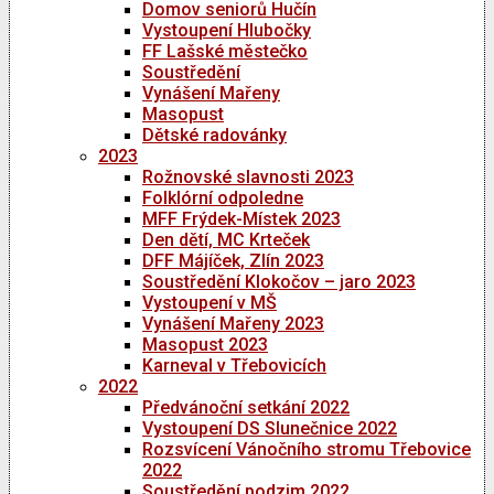
Domov seniorů Hučín
Vystoupení Hlubočky
FF Lašské městečko
Soustředění
Vynášení Mařeny
Masopust
Dětské radovánky
2023
Rožnovské slavnosti 2023
Folklórní odpoledne
MFF Frýdek-Místek 2023
Den dětí, MC Krteček
DFF Májíček, Zlín 2023
Soustředění Klokočov – jaro 2023
Vystoupení v MŠ
Vynášení Mařeny 2023
Masopust 2023
Karneval v Třebovicích
2022
Předvánoční setkání 2022
Vystoupení DS Slunečnice 2022
Rozsvícení Vánočního stromu Třebovice
2022
Soustředění podzim 2022