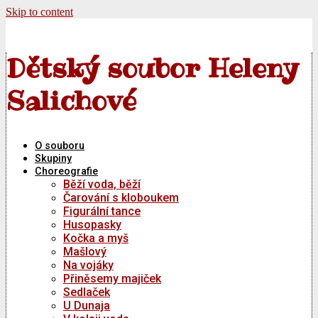
Skip to content
Dětský soubor Heleny
Salichové
O souboru
Skupiny
Choreografie
Běží voda, běží
Čarování s kloboukem
Figurální tance
Husopasky
Kočka a myš
Mašlový
Na vojáky
Přiněsemy majiček
Sedlaček
U Dunaja