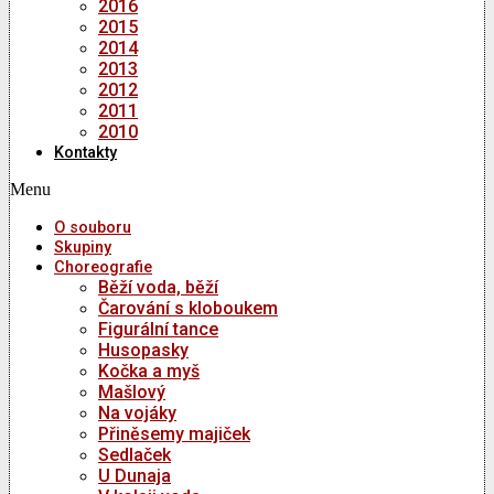
2016
2015
2014
2013
2012
2011
2010
Kontakty
Menu
O souboru
Skupiny
Choreografie
Běží voda, běží
Čarování s kloboukem
Figurální tance
Husopasky
Kočka a myš
Mašlový
Na vojáky
Přiněsemy majiček
Sedlaček
U Dunaja