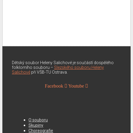
Dětský soubor Heleny Salichové je součástí dospělého
folklorního souboru –
Slezského souboru Heleny
Salichové
při VŠB-TU Ostrava.
Facebook
Youtube
O souboru
Skupiny
Choreografie