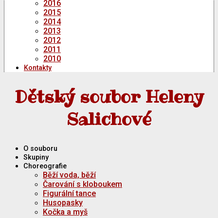
2016
2015
2014
2013
2012
2011
2010
Kontakty
Dětský soubor Heleny
Salichové
O souboru
Skupiny
Choreografie
Běží voda, běží
Čarování s kloboukem
Figurální tance
Husopasky
Kočka a myš