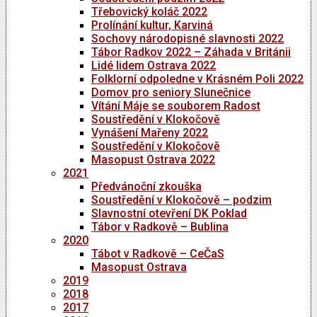
Třebovický koláč 2022
Prolínání kultur, Karviná
Sochovy národopisné slavnosti 2022
Tábor Radkov 2022 – Záhada v Británii
Lidé lidem Ostrava 2022
Folklorní odpoledne v Krásném Poli 2022
Domov pro seniory Slunečnice
Vítání Máje se souborem Radost
Soustředění v Klokočově
Vynášení Mařeny 2022
Soustředění v Klokočově
Masopust Ostrava 2022
2021
Předvánoční zkouška
Soustředění v Klokočově – podzim
Slavnostní otevření DK Poklad
Tábor v Radkově – Bublina
2020
Tábot v Radkově – CeČaS
Masopust Ostrava
2019
2018
2017