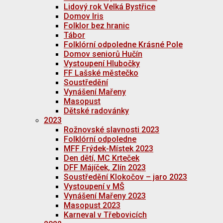
Lidový rok Velká Bystřice
Domov Iris
Folklor bez hranic
Tábor
Folklórní odpoledne Krásné Pole
Domov seniorů Hučín
Vystoupení Hlubočky
FF Lašské městečko
Soustředění
Vynášení Mařeny
Masopust
Dětské radovánky
2023
Rožnovské slavnosti 2023
Folklórní odpoledne
MFF Frýdek-Místek 2023
Den dětí, MC Krteček
DFF Májíček, Zlín 2023
Soustředění Klokočov – jaro 2023
Vystoupení v MŠ
Vynášení Mařeny 2023
Masopust 2023
Karneval v Třebovicích