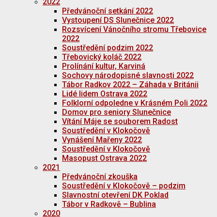
2022
Předvánoční setkání 2022
Vystoupení DS Slunečnice 2022
Rozsvícení Vánočního stromu Třebovice
2022
Soustředění podzim 2022
Třebovický koláč 2022
Prolínání kultur, Karviná
Sochovy národopisné slavnosti 2022
Tábor Radkov 2022 – Záhada v Británii
Lidé lidem Ostrava 2022
Folklorní odpoledne v Krásném Poli 2022
Domov pro seniory Slunečnice
Vítání Máje se souborem Radost
Soustředění v Klokočově
Vynášení Mařeny 2022
Soustředění v Klokočově
Masopust Ostrava 2022
2021
Předvánoční zkouška
Soustředění v Klokočově – podzim
Slavnostní otevření DK Poklad
Tábor v Radkově – Bublina
2020