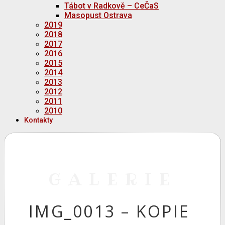
Tábot v Radkově – CeČaS
Masopust Ostrava
2019
2018
2017
2016
2015
2014
2013
2012
2011
2010
Kontakty
GALERIE
IMG_0013 – KOPIE