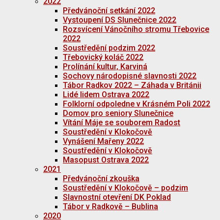
2022
Předvánoční setkání 2022
Vystoupení DS Slunečnice 2022
Rozsvícení Vánočního stromu Třebovice
2022
Soustředění podzim 2022
Třebovický koláč 2022
Prolínání kultur, Karviná
Sochovy národopisné slavnosti 2022
Tábor Radkov 2022 – Záhada v Británii
Lidé lidem Ostrava 2022
Folklorní odpoledne v Krásném Poli 2022
Domov pro seniory Slunečnice
Vítání Máje se souborem Radost
Soustředění v Klokočově
Vynášení Mařeny 2022
Soustředění v Klokočově
Masopust Ostrava 2022
2021
Předvánoční zkouška
Soustředění v Klokočově – podzim
Slavnostní otevření DK Poklad
Tábor v Radkově – Bublina
2020