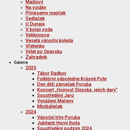
Mašlový
Na vojáky
Přiněsemy majiček
Sedlaček
U Dunaja
V kolaji voda
Velikonoce
Veselá vánoční koleda
Vřetenko
Výlet po Opavsku
Zahradnik
Galerie
2025
Tábor Radkov
Folklórní odpoledne Krásné Pole
Den dětí zámeček Poruba
Koncert „Hojnost Slezska, jejich dary“
Soustředění Jaro
Vynášení Mařeny
Minibáleček
2024
Vánoční trhy Poruba
Jubilanti Horní lhota
Soustředění podzim 2024