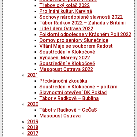
Třebovický koláč 2022
Prolínání kultur, Karviná
Sochovy národopisné slavnosti 2022
Tábor Radkov 2022 – Záhada v Británii
Lidé lidem Ostrava 2022
Folklorní odpoledne v Krásném Poli 2022
Domov pro seniory Slunečnice
Vítání Máje se souborem Radost
Soustředění v Klokočově
Vynášení Mařeny 2022
Soustředění v Klokočově
Masopust Ostrava 2022
2021
Předvánoční zkouška
Soustředění v Klokočově – podzim
Slavnostní otevření DK Poklad
Tábor v Radkově – Bublina
2020
Tábot v Radkově – CeČaS
Masopust Ostrava
2019
2018
2017