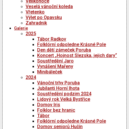
Velikonoce
Veselá vánoční koleda
Vřetenko
Výlet po Opavsku
Zahradnik
Galerie
2025
Tábor Radkov
Folklórní odpoledne Krásné Pole
Den dětí zámeček Poruba
Koncert „Hojnost Slezska, jejich dary“
Soustředění Jaro
Vynášení Mařeny
Minibáleček
2024
Vánoční trhy Poruba
Jubilanti Horní lhota
Soustředění podzim 2024
Lidový rok Velká Bystřice
Domov Iris
Folklor bez hranic
Tábor
Folklórní odpoledne Krásné Pole
Domov seniorů Hučín