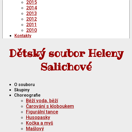
2015
2014
2013
2012
2011
2010
Kontakty
Dětský soubor Heleny
Salichové
O souboru
Skupiny
Choreografie
Běží voda, běží
Čarování s kloboukem
Figurální tance
Husopasky
Kočka a myš
Mašlový