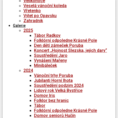
Velikonoce
Veselá vánoční koleda
Vřetenko
Výlet po Opavsku
Zahradnik
Galerie
2025
Tábor Radkov
Folklórní odpoledne Krásné Pole
Den dětí zámeček Poruba
Koncert „Hojnost Slezska, jejich dary“
Soustředění Jaro
Vynášení Mařeny
Minibáleček
2024
Vánoční trhy Poruba
Jubilanti Horní lhota
Soustředění podzim 2024
Lidový rok Velká Bystřice
Domov Iris
Folklor bez hranic
Tábor
Folklórní odpoledne Krásné Pole
Domov seniorů Hučín