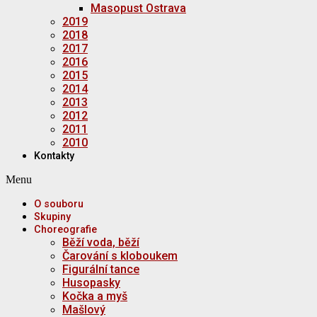
Masopust Ostrava
2019
2018
2017
2016
2015
2014
2013
2012
2011
2010
Kontakty
Menu
O souboru
Skupiny
Choreografie
Běží voda, běží
Čarování s kloboukem
Figurální tance
Husopasky
Kočka a myš
Mašlový