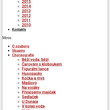
2015
2014
2013
2012
2011
2010
Kontakty
Menu
O souboru
Skupiny
Choreografie
Běží voda, běží
Čarování s kloboukem
Figurální tance
Husopasky
Kočka a myš
Mašlový
Na vojáky
Přiněsemy majiček
Sedlaček
U Dunaja
V kolaji voda