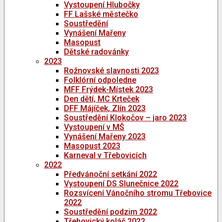
Vystoupení Hlubočky
FF Lašské městečko
Soustředění
Vynášení Mařeny
Masopust
Dětské radovánky
2023
Rožnovské slavnosti 2023
Folklórní odpoledne
MFF Frýdek-Místek 2023
Den dětí, MC Krteček
DFF Májíček, Zlín 2023
Soustředění Klokočov – jaro 2023
Vystoupení v MŠ
Vynášení Mařeny 2023
Masopust 2023
Karneval v Třebovicích
2022
Předvánoční setkání 2022
Vystoupení DS Slunečnice 2022
Rozsvícení Vánočního stromu Třebovice
2022
Soustředění podzim 2022
Třebovický koláč 2022