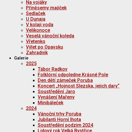
Na vojáky
Přiněsemy majiček
Sedlaček
U Dunaja
V kolaji voda
Velikonoce
Veselá vánoční koleda
Vřetenko
Výlet po Opavsku
Zahradnik
Galerie
2025
Tábor Radkov
Folklórní odpoledne Krásné Pole
Den dětí zámeček Poruba
Koncert „Hojnost Slezska, jejich dary“
Soustředění Jaro
Vynášení Mařeny
Minibáleček
2024
Vánoční trhy Poruba
Jubilanti Horní lhota
Soustředění podzim 2024
Lidový rok Velká Bystřice