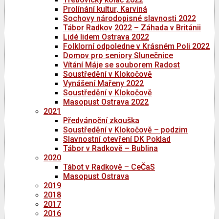
Prolínání kultur, Karviná
Sochovy národopisné slavnosti 2022
Tábor Radkov 2022 – Záhada v Británii
Lidé lidem Ostrava 2022
Folklorní odpoledne v Krásném Poli 2022
Domov pro seniory Slunečnice
Vítání Máje se souborem Radost
Soustředění v Klokočově
Vynášení Mařeny 2022
Soustředění v Klokočově
Masopust Ostrava 2022
2021
Předvánoční zkouška
Soustředění v Klokočově – podzim
Slavnostní otevření DK Poklad
Tábor v Radkově – Bublina
2020
Tábot v Radkově – CeČaS
Masopust Ostrava
2019
2018
2017
2016