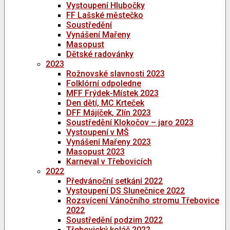
Vystoupení Hlubočky
FF Lašské městečko
Soustředění
Vynášení Mařeny
Masopust
Dětské radovánky
2023
Rožnovské slavnosti 2023
Folklórní odpoledne
MFF Frýdek-Místek 2023
Den dětí, MC Krteček
DFF Májíček, Zlín 2023
Soustředění Klokočov – jaro 2023
Vystoupení v MŠ
Vynášení Mařeny 2023
Masopust 2023
Karneval v Třebovicích
2022
Předvánoční setkání 2022
Vystoupení DS Slunečnice 2022
Rozsvícení Vánočního stromu Třebovice
2022
Soustředění podzim 2022
Třebovický koláč 2022