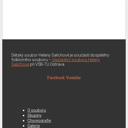
Dětský soubor Heleny Salichové je součástí dospělého
folklorního souboru –
Slezského souboru Heleny
Salichové
při VŠB-TU Ostrava.
Facebook
Youtube
O souboru
Skupiny
Choreografie
Galerie