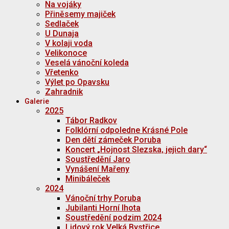
Na vojáky
Přiněsemy majiček
Sedlaček
U Dunaja
V kolaji voda
Velikonoce
Veselá vánoční koleda
Vřetenko
Výlet po Opavsku
Zahradnik
Galerie
2025
Tábor Radkov
Folklórní odpoledne Krásné Pole
Den dětí zámeček Poruba
Koncert „Hojnost Slezska, jejich dary“
Soustředění Jaro
Vynášení Mařeny
Minibáleček
2024
Vánoční trhy Poruba
Jubilanti Horní lhota
Soustředění podzim 2024
Lidový rok Velká Bystřice