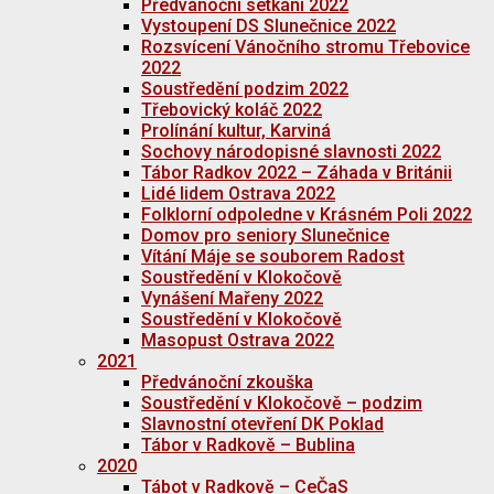
Předvánoční setkání 2022
Vystoupení DS Slunečnice 2022
Rozsvícení Vánočního stromu Třebovice
2022
Soustředění podzim 2022
Třebovický koláč 2022
Prolínání kultur, Karviná
Sochovy národopisné slavnosti 2022
Tábor Radkov 2022 – Záhada v Británii
Lidé lidem Ostrava 2022
Folklorní odpoledne v Krásném Poli 2022
Domov pro seniory Slunečnice
Vítání Máje se souborem Radost
Soustředění v Klokočově
Vynášení Mařeny 2022
Soustředění v Klokočově
Masopust Ostrava 2022
2021
Předvánoční zkouška
Soustředění v Klokočově – podzim
Slavnostní otevření DK Poklad
Tábor v Radkově – Bublina
2020
Tábot v Radkově – CeČaS