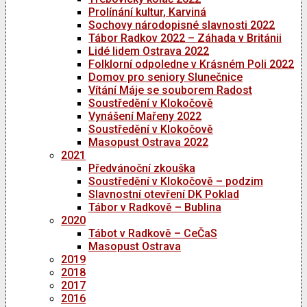
Prolínání kultur, Karviná
Sochovy národopisné slavnosti 2022
Tábor Radkov 2022 – Záhada v Británii
Lidé lidem Ostrava 2022
Folklorní odpoledne v Krásném Poli 2022
Domov pro seniory Slunečnice
Vítání Máje se souborem Radost
Soustředění v Klokočově
Vynášení Mařeny 2022
Soustředění v Klokočově
Masopust Ostrava 2022
2021
Předvánoční zkouška
Soustředění v Klokočově – podzim
Slavnostní otevření DK Poklad
Tábor v Radkově – Bublina
2020
Tábot v Radkově – CeČaS
Masopust Ostrava
2019
2018
2017
2016