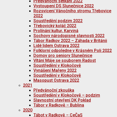
Předvánoční setkání 2022
Vystoupení DS Slunečnice 2022
Rozsvícení Vánočního stromu Třebovice
2022
Soustředění podzim 2022
Třebovický koláč 2022
Prolínání kultur, Karviná
Sochovy národopisné slavnosti 2022
Tábor Radkov 2022 – Záhada v Británii
Lidé lidem Ostrava 2022
Folklorní odpoledne v Krásném Poli 2022
Domov pro seniory Slunečnice
Vítání Máje se souborem Radost
Soustředění v Klokočově
Vynášení Mařeny 2022
Soustředění v Klokočově
Masopust Ostrava 2022
2021
Předvánoční zkouška
Soustředění v Klokočově – podzim
Slavnostní otevření DK Poklad
Tábor v Radkově – Bublina
2020
Tábot v Radkově – CeČaS