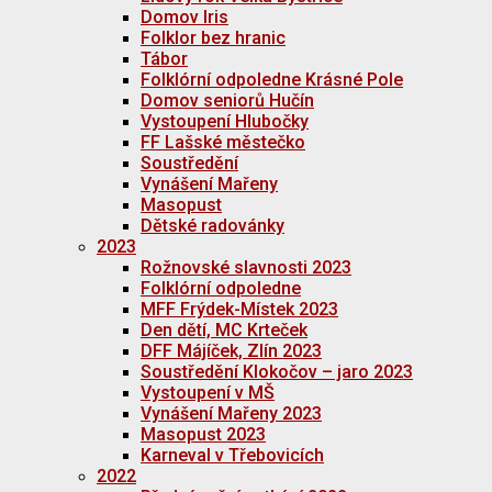
Domov Iris
Folklor bez hranic
Tábor
Folklórní odpoledne Krásné Pole
Domov seniorů Hučín
Vystoupení Hlubočky
FF Lašské městečko
Soustředění
Vynášení Mařeny
Masopust
Dětské radovánky
2023
Rožnovské slavnosti 2023
Folklórní odpoledne
MFF Frýdek-Místek 2023
Den dětí, MC Krteček
DFF Májíček, Zlín 2023
Soustředění Klokočov – jaro 2023
Vystoupení v MŠ
Vynášení Mařeny 2023
Masopust 2023
Karneval v Třebovicích
2022