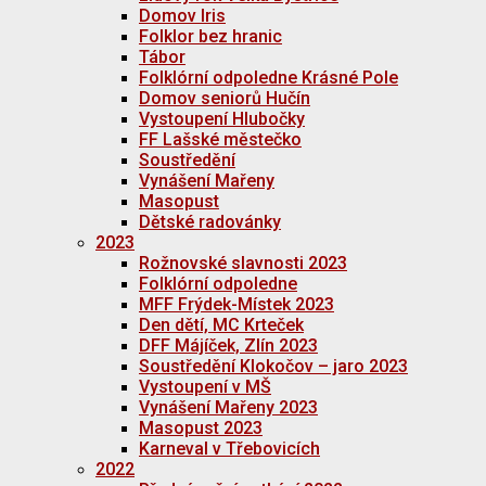
Domov Iris
Folklor bez hranic
Tábor
Folklórní odpoledne Krásné Pole
Domov seniorů Hučín
Vystoupení Hlubočky
FF Lašské městečko
Soustředění
Vynášení Mařeny
Masopust
Dětské radovánky
2023
Rožnovské slavnosti 2023
Folklórní odpoledne
MFF Frýdek-Místek 2023
Den dětí, MC Krteček
DFF Májíček, Zlín 2023
Soustředění Klokočov – jaro 2023
Vystoupení v MŠ
Vynášení Mařeny 2023
Masopust 2023
Karneval v Třebovicích
2022