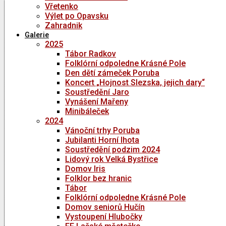
Vřetenko
Výlet po Opavsku
Zahradnik
Galerie
2025
Tábor Radkov
Folklórní odpoledne Krásné Pole
Den dětí zámeček Poruba
Koncert „Hojnost Slezska, jejich dary“
Soustředění Jaro
Vynášení Mařeny
Minibáleček
2024
Vánoční trhy Poruba
Jubilanti Horní lhota
Soustředění podzim 2024
Lidový rok Velká Bystřice
Domov Iris
Folklor bez hranic
Tábor
Folklórní odpoledne Krásné Pole
Domov seniorů Hučín
Vystoupení Hlubočky