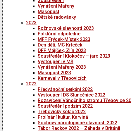
Soustředění
Vynášení Mařeny
Masopust
Dětské radovánky
2023
Rožnovské slavnosti 2023
Folklórní odpoledne
MFF Frýdek-Místek 2023
Den dětí, MC Krteček
DFF Májíček, Zlín 2023
Soustředění Klokočov – jaro 2023
Vystoupení v MŠ
Vynášení Mařeny 2023
Masopust 2023
Karneval v Třebovicích
2022
Předvánoční setkání 2022
Vystoupení DS Slunečnice 2022
Rozsvícení Vánočního stromu Třebovice 2
Soustředění podzim 2022
Třebovický koláč 2022
Prolínání kultur, Karviná
Sochovy národopisné slavnosti 2022
Tábor Radkov 2022 – Záhada v Británii