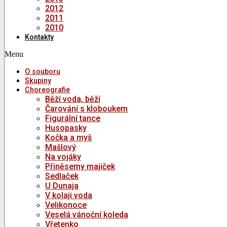
2012
2011
2010
Kontakty
Menu
O souboru
Skupiny
Choreografie
Běží voda, běží
Čarování s kloboukem
Figurální tance
Husopasky
Kočka a myš
Mašlový
Na vojáky
Přiněsemy majiček
Sedlaček
U Dunaja
V kolaji voda
Velikonoce
Veselá vánoční koleda
Vřetenko