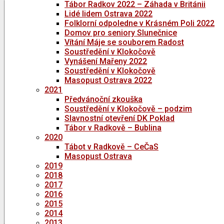
Tábor Radkov 2022 – Záhada v Británii
Lidé lidem Ostrava 2022
Folklorní odpoledne v Krásném Poli 2022
Domov pro seniory Slunečnice
Vítání Máje se souborem Radost
Soustředění v Klokočově
Vynášení Mařeny 2022
Soustředění v Klokočově
Masopust Ostrava 2022
2021
Předvánoční zkouška
Soustředění v Klokočově – podzim
Slavnostní otevření DK Poklad
Tábor v Radkově – Bublina
2020
Tábot v Radkově – CeČaS
Masopust Ostrava
2019
2018
2017
2016
2015
2014
2013