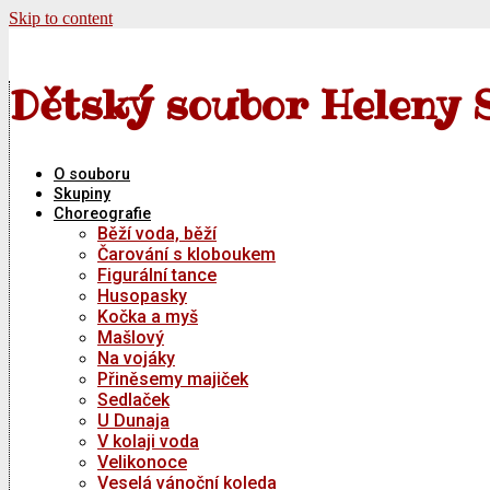
Skip to content
Dětský soubor Heleny 
O souboru
Skupiny
Choreografie
Běží voda, běží
Čarování s kloboukem
Figurální tance
Husopasky
Kočka a myš
Mašlový
Na vojáky
Přiněsemy majiček
Sedlaček
U Dunaja
V kolaji voda
Velikonoce
Veselá vánoční koleda