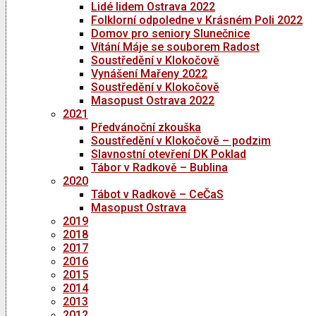
Lidé lidem Ostrava 2022
Folklorní odpoledne v Krásném Poli 2022
Domov pro seniory Slunečnice
Vítání Máje se souborem Radost
Soustředění v Klokočově
Vynášení Mařeny 2022
Soustředění v Klokočově
Masopust Ostrava 2022
2021
Předvánoční zkouška
Soustředění v Klokočově – podzim
Slavnostní otevření DK Poklad
Tábor v Radkově – Bublina
2020
Tábot v Radkově – CeČaS
Masopust Ostrava
2019
2018
2017
2016
2015
2014
2013
2012