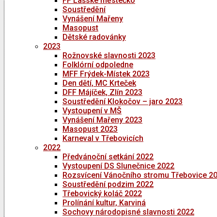
FF Lašské městečko
Soustředění
Vynášení Mařeny
Masopust
Dětské radovánky
2023
Rožnovské slavnosti 2023
Folklórní odpoledne
MFF Frýdek-Místek 2023
Den dětí, MC Krteček
DFF Májíček, Zlín 2023
Soustředění Klokočov – jaro 2023
Vystoupení v MŠ
Vynášení Mařeny 2023
Masopust 2023
Karneval v Třebovicích
2022
Předvánoční setkání 2022
Vystoupení DS Slunečnice 2022
Rozsvícení Vánočního stromu Třebovice 2
Soustředění podzim 2022
Třebovický koláč 2022
Prolínání kultur, Karviná
Sochovy národopisné slavnosti 2022