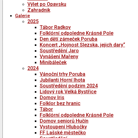
Výlet po Opavsku
Zahradnik
Galerie
2025
Tábor Radkov
Folklórní odpoledne Krásné Pole
Den dětí zámeček Poruba
Koncert „Hojnost Slezska, jejich dary“
Soustředění Jaro
Vynášení Mařeny
Minibáleček
2024
Vánoční trhy Poruba
Jubilanti Horní lhota
Soustředění podzim 2024
Lidový rok Velká Bystřice
Domov Iris
Folklor bez hranic
Tábor
Folklórní odpoledne Krásné Pole
Domov seniorů Hučín
Vystoupení Hlubočky
FF Lašské městečko