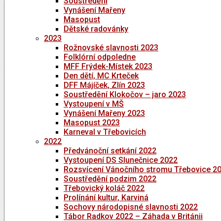
Soustředění
Vynášení Mařeny
Masopust
Dětské radovánky
2023
Rožnovské slavnosti 2023
Folklórní odpoledne
MFF Frýdek-Místek 2023
Den dětí, MC Krteček
DFF Májíček, Zlín 2023
Soustředění Klokočov – jaro 2023
Vystoupení v MŠ
Vynášení Mařeny 2023
Masopust 2023
Karneval v Třebovicích
2022
Předvánoční setkání 2022
Vystoupení DS Slunečnice 2022
Rozsvícení Vánočního stromu Třebovice 2
Soustředění podzim 2022
Třebovický koláč 2022
Prolínání kultur, Karviná
Sochovy národopisné slavnosti 2022
Tábor Radkov 2022 – Záhada v Británii