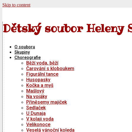
Skip to content
Dětský soubor Heleny 
O souboru
Skupiny
Choreografie
Běží voda, běží
Čarování s kloboukem
Figurální tance
Husopasky
Kočka a myš
Mašlový
Na vojáky
Přiněsemy majiček
Sedlaček
U Dunaja
V kolaji voda
Velikonoce
Veselá vánoční koleda