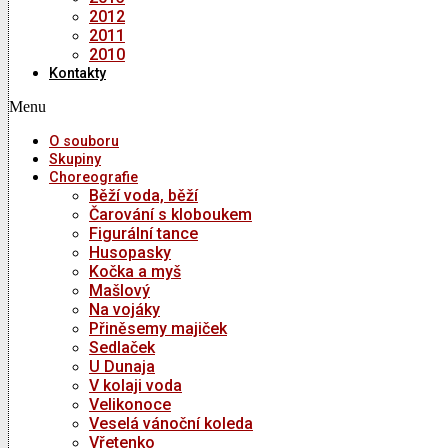
2012
2011
2010
Kontakty
Menu
O souboru
Skupiny
Choreografie
Běží voda, běží
Čarování s kloboukem
Figurální tance
Husopasky
Kočka a myš
Mašlový
Na vojáky
Přiněsemy majiček
Sedlaček
U Dunaja
V kolaji voda
Velikonoce
Veselá vánoční koleda
Vřetenko