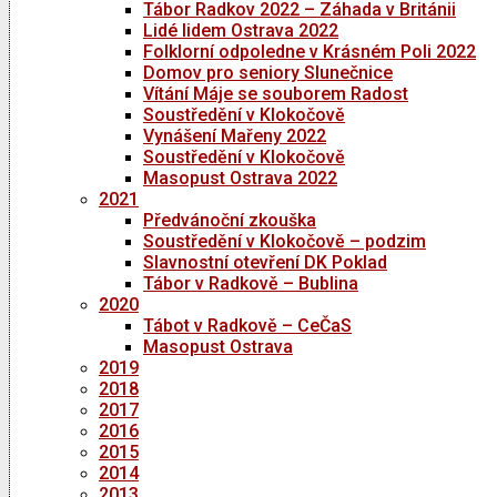
Tábor Radkov 2022 – Záhada v Británii
Lidé lidem Ostrava 2022
Folklorní odpoledne v Krásném Poli 2022
Domov pro seniory Slunečnice
Vítání Máje se souborem Radost
Soustředění v Klokočově
Vynášení Mařeny 2022
Soustředění v Klokočově
Masopust Ostrava 2022
2021
Předvánoční zkouška
Soustředění v Klokočově – podzim
Slavnostní otevření DK Poklad
Tábor v Radkově – Bublina
2020
Tábot v Radkově – CeČaS
Masopust Ostrava
2019
2018
2017
2016
2015
2014
2013