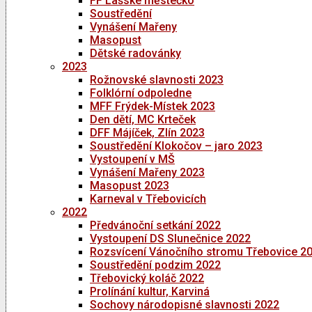
FF Lašské městečko
Soustředění
Vynášení Mařeny
Masopust
Dětské radovánky
2023
Rožnovské slavnosti 2023
Folklórní odpoledne
MFF Frýdek-Místek 2023
Den dětí, MC Krteček
DFF Májíček, Zlín 2023
Soustředění Klokočov – jaro 2023
Vystoupení v MŠ
Vynášení Mařeny 2023
Masopust 2023
Karneval v Třebovicích
2022
Předvánoční setkání 2022
Vystoupení DS Slunečnice 2022
Rozsvícení Vánočního stromu Třebovice 2
Soustředění podzim 2022
Třebovický koláč 2022
Prolínání kultur, Karviná
Sochovy národopisné slavnosti 2022