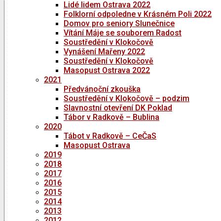
Lidé lidem Ostrava 2022
Folklorní odpoledne v Krásném Poli 2022
Domov pro seniory Slunečnice
Vítání Máje se souborem Radost
Soustředění v Klokočově
Vynášení Mařeny 2022
Soustředění v Klokočově
Masopust Ostrava 2022
2021
Předvánoční zkouška
Soustředění v Klokočově – podzim
Slavnostní otevření DK Poklad
Tábor v Radkově – Bublina
2020
Tábot v Radkově – CeČaS
Masopust Ostrava
2019
2018
2017
2016
2015
2014
2013
2012