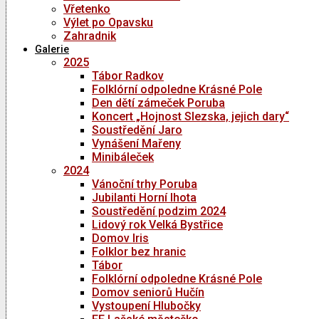
Vřetenko
Výlet po Opavsku
Zahradnik
Galerie
2025
Tábor Radkov
Folklórní odpoledne Krásné Pole
Den dětí zámeček Poruba
Koncert „Hojnost Slezska, jejich dary“
Soustředění Jaro
Vynášení Mařeny
Minibáleček
2024
Vánoční trhy Poruba
Jubilanti Horní lhota
Soustředění podzim 2024
Lidový rok Velká Bystřice
Domov Iris
Folklor bez hranic
Tábor
Folklórní odpoledne Krásné Pole
Domov seniorů Hučín
Vystoupení Hlubočky