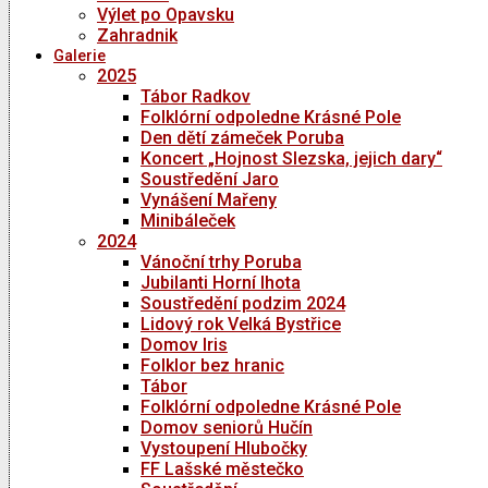
Výlet po Opavsku
Zahradnik
Galerie
2025
Tábor Radkov
Folklórní odpoledne Krásné Pole
Den dětí zámeček Poruba
Koncert „Hojnost Slezska, jejich dary“
Soustředění Jaro
Vynášení Mařeny
Minibáleček
2024
Vánoční trhy Poruba
Jubilanti Horní lhota
Soustředění podzim 2024
Lidový rok Velká Bystřice
Domov Iris
Folklor bez hranic
Tábor
Folklórní odpoledne Krásné Pole
Domov seniorů Hučín
Vystoupení Hlubočky
FF Lašské městečko