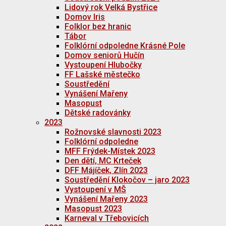
Lidový rok Velká Bystřice
Domov Iris
Folklor bez hranic
Tábor
Folklórní odpoledne Krásné Pole
Domov seniorů Hučín
Vystoupení Hlubočky
FF Lašské městečko
Soustředění
Vynášení Mařeny
Masopust
Dětské radovánky
2023
Rožnovské slavnosti 2023
Folklórní odpoledne
MFF Frýdek-Místek 2023
Den dětí, MC Krteček
DFF Májíček, Zlín 2023
Soustředění Klokočov – jaro 2023
Vystoupení v MŠ
Vynášení Mařeny 2023
Masopust 2023
Karneval v Třebovicích