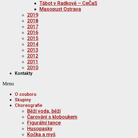
Tábot v Radkově – CeČaS
Masopust Ostrava
2019
2018
2017
2016
2015
2014
2013
2012
2011
2010
Kontakty
Menu
O souboru
Skupiny
Choreografie
Běží voda, běží
Čarování s kloboukem
Figurální tance
Husopasky
Kočka a myš