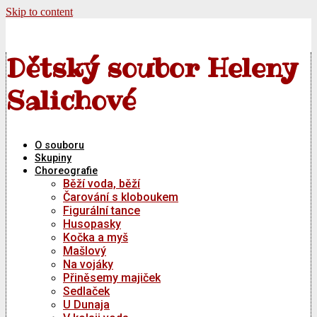
Skip to content
Dětský soubor Heleny
Salichové
O souboru
Skupiny
Choreografie
Běží voda, běží
Čarování s kloboukem
Figurální tance
Husopasky
Kočka a myš
Mašlový
Na vojáky
Přiněsemy majiček
Sedlaček
U Dunaja