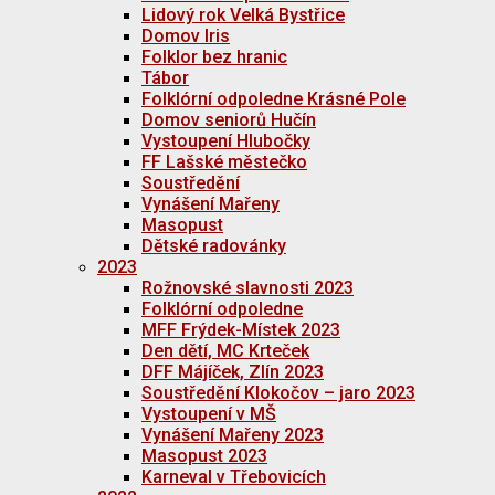
Lidový rok Velká Bystřice
Domov Iris
Folklor bez hranic
Tábor
Folklórní odpoledne Krásné Pole
Domov seniorů Hučín
Vystoupení Hlubočky
FF Lašské městečko
Soustředění
Vynášení Mařeny
Masopust
Dětské radovánky
2023
Rožnovské slavnosti 2023
Folklórní odpoledne
MFF Frýdek-Místek 2023
Den dětí, MC Krteček
DFF Májíček, Zlín 2023
Soustředění Klokočov – jaro 2023
Vystoupení v MŠ
Vynášení Mařeny 2023
Masopust 2023
Karneval v Třebovicích