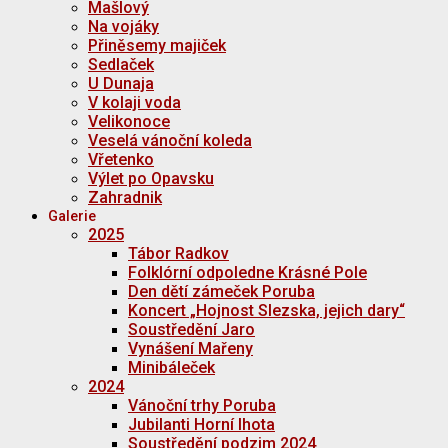
Mašlový
Na vojáky
Přiněsemy majiček
Sedlaček
U Dunaja
V kolaji voda
Velikonoce
Veselá vánoční koleda
Vřetenko
Výlet po Opavsku
Zahradnik
Galerie
2025
Tábor Radkov
Folklórní odpoledne Krásné Pole
Den dětí zámeček Poruba
Koncert „Hojnost Slezska, jejich dary“
Soustředění Jaro
Vynášení Mařeny
Minibáleček
2024
Vánoční trhy Poruba
Jubilanti Horní lhota
Soustředění podzim 2024