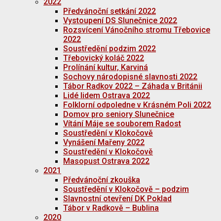
2022
Předvánoční setkání 2022
Vystoupení DS Slunečnice 2022
Rozsvícení Vánočního stromu Třebovice
2022
Soustředění podzim 2022
Třebovický koláč 2022
Prolínání kultur, Karviná
Sochovy národopisné slavnosti 2022
Tábor Radkov 2022 – Záhada v Británii
Lidé lidem Ostrava 2022
Folklorní odpoledne v Krásném Poli 2022
Domov pro seniory Slunečnice
Vítání Máje se souborem Radost
Soustředění v Klokočově
Vynášení Mařeny 2022
Soustředění v Klokočově
Masopust Ostrava 2022
2021
Předvánoční zkouška
Soustředění v Klokočově – podzim
Slavnostní otevření DK Poklad
Tábor v Radkově – Bublina
2020