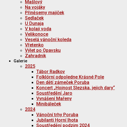
Mašlový
Na vojáky
Přiněsemy majiček
Sedlaček
U Dunaja
V kolaji voda
Velikonoce
Veselá vánoční koleda
Vřetenko
Výlet po Opavsku
Zahradnik
Galerie
2025
Tábor Radkov
Folklórní odpoledne Krásné Pole
Den dětí zámeček Poruba
Koncert „Hojnost Slezska, jejich dary“
Soustředění Jaro
Vynášení Mařeny
Minibáleček
2024
Vánoční trhy Poruba
Jubilanti Horní lhota
Soustředění podzim 2024