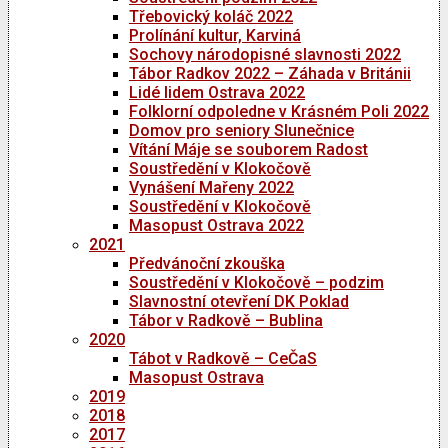
Třebovický koláč 2022
Prolínání kultur, Karviná
Sochovy národopisné slavnosti 2022
Tábor Radkov 2022 – Záhada v Británii
Lidé lidem Ostrava 2022
Folklorní odpoledne v Krásném Poli 2022
Domov pro seniory Slunečnice
Vítání Máje se souborem Radost
Soustředění v Klokočově
Vynášení Mařeny 2022
Soustředění v Klokočově
Masopust Ostrava 2022
2021
Předvánoční zkouška
Soustředění v Klokočově – podzim
Slavnostní otevření DK Poklad
Tábor v Radkově – Bublina
2020
Tábot v Radkově – CeČaS
Masopust Ostrava
2019
2018
2017