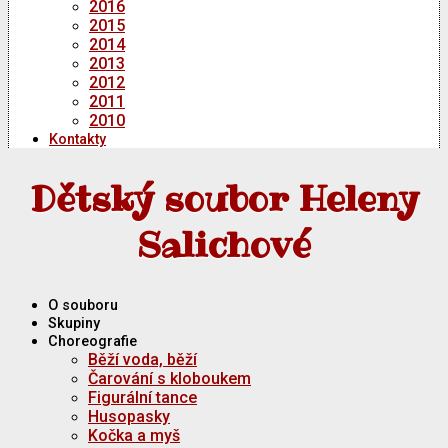
2016
2015
2014
2013
2012
2011
2010
Kontakty
Dětský soubor Heleny
Salichové
O souboru
Skupiny
Choreografie
Běží voda, běží
Čarování s kloboukem
Figurální tance
Husopasky
Kočka a myš