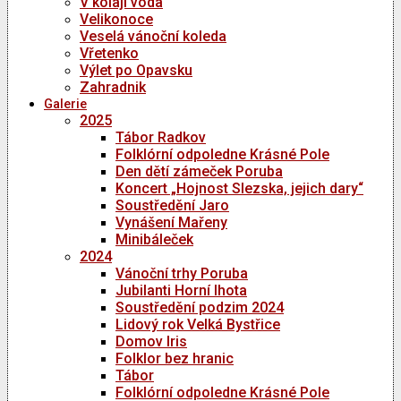
V kolaji voda
Velikonoce
Veselá vánoční koleda
Vřetenko
Výlet po Opavsku
Zahradnik
Galerie
2025
Tábor Radkov
Folklórní odpoledne Krásné Pole
Den dětí zámeček Poruba
Koncert „Hojnost Slezska, jejich dary“
Soustředění Jaro
Vynášení Mařeny
Minibáleček
2024
Vánoční trhy Poruba
Jubilanti Horní lhota
Soustředění podzim 2024
Lidový rok Velká Bystřice
Domov Iris
Folklor bez hranic
Tábor
Folklórní odpoledne Krásné Pole