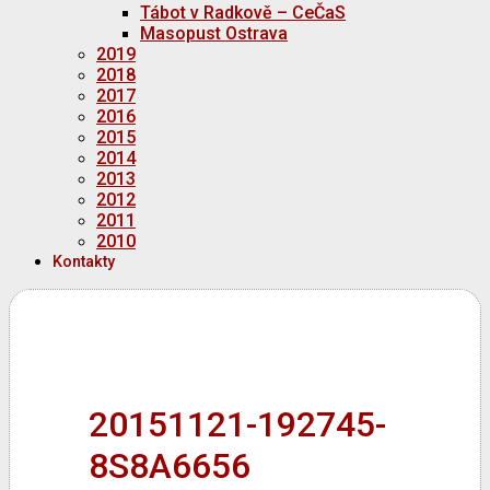
Tábot v Radkově – CeČaS
Masopust Ostrava
2019
2018
2017
2016
2015
2014
2013
2012
2011
2010
Kontakty
20151121-192745-
8S8A6656