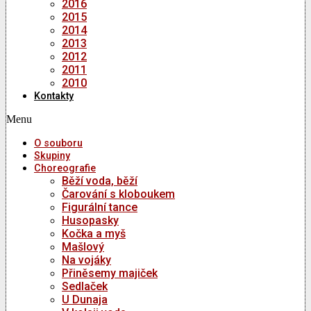
2016
2015
2014
2013
2012
2011
2010
Kontakty
Menu
O souboru
Skupiny
Choreografie
Běží voda, běží
Čarování s kloboukem
Figurální tance
Husopasky
Kočka a myš
Mašlový
Na vojáky
Přiněsemy majiček
Sedlaček
U Dunaja