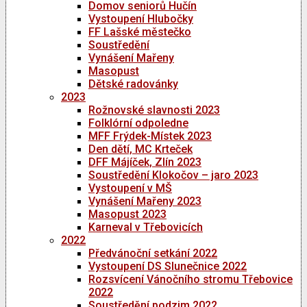
Domov seniorů Hučín
Vystoupení Hlubočky
FF Lašské městečko
Soustředění
Vynášení Mařeny
Masopust
Dětské radovánky
2023
Rožnovské slavnosti 2023
Folklórní odpoledne
MFF Frýdek-Místek 2023
Den dětí, MC Krteček
DFF Májíček, Zlín 2023
Soustředění Klokočov – jaro 2023
Vystoupení v MŠ
Vynášení Mařeny 2023
Masopust 2023
Karneval v Třebovicích
2022
Předvánoční setkání 2022
Vystoupení DS Slunečnice 2022
Rozsvícení Vánočního stromu Třebovice
2022
Soustředění podzim 2022