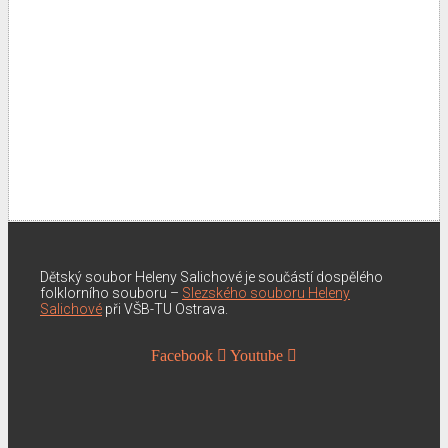
Dětský soubor Heleny Salichové je součástí dospělého
folklorního souboru –
Slezského souboru Heleny
Salichové
při VŠB-TU Ostrava.
Facebook
Youtube