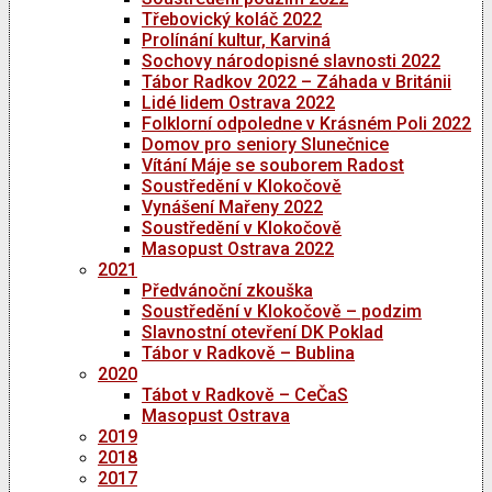
Třebovický koláč 2022
Prolínání kultur, Karviná
Sochovy národopisné slavnosti 2022
Tábor Radkov 2022 – Záhada v Británii
Lidé lidem Ostrava 2022
Folklorní odpoledne v Krásném Poli 2022
Domov pro seniory Slunečnice
Vítání Máje se souborem Radost
Soustředění v Klokočově
Vynášení Mařeny 2022
Soustředění v Klokočově
Masopust Ostrava 2022
2021
Předvánoční zkouška
Soustředění v Klokočově – podzim
Slavnostní otevření DK Poklad
Tábor v Radkově – Bublina
2020
Tábot v Radkově – CeČaS
Masopust Ostrava
2019
2018
2017