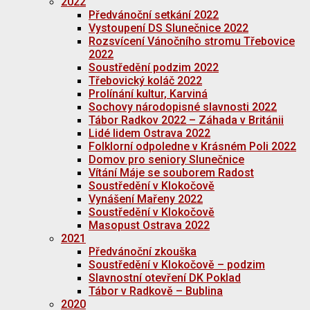
2022
Předvánoční setkání 2022
Vystoupení DS Slunečnice 2022
Rozsvícení Vánočního stromu Třebovice
2022
Soustředění podzim 2022
Třebovický koláč 2022
Prolínání kultur, Karviná
Sochovy národopisné slavnosti 2022
Tábor Radkov 2022 – Záhada v Británii
Lidé lidem Ostrava 2022
Folklorní odpoledne v Krásném Poli 2022
Domov pro seniory Slunečnice
Vítání Máje se souborem Radost
Soustředění v Klokočově
Vynášení Mařeny 2022
Soustředění v Klokočově
Masopust Ostrava 2022
2021
Předvánoční zkouška
Soustředění v Klokočově – podzim
Slavnostní otevření DK Poklad
Tábor v Radkově – Bublina
2020