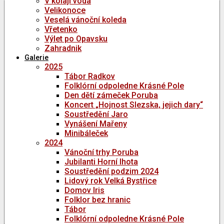
V kolaji voda
Velikonoce
Veselá vánoční koleda
Vřetenko
Výlet po Opavsku
Zahradnik
Galerie
2025
Tábor Radkov
Folklórní odpoledne Krásné Pole
Den dětí zámeček Poruba
Koncert „Hojnost Slezska, jejich dary“
Soustředění Jaro
Vynášení Mařeny
Minibáleček
2024
Vánoční trhy Poruba
Jubilanti Horní lhota
Soustředění podzim 2024
Lidový rok Velká Bystřice
Domov Iris
Folklor bez hranic
Tábor
Folklórní odpoledne Krásné Pole