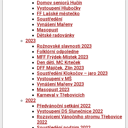
Domov seniorů Hučín
Vystoupení Hlubočky
FF Lašské městečko
Soustředění
Vynášení Mařeny
Masopust
Dětské radovánky
2023
Rožnovské slavnosti 2023
Folklórní odpoledne
MFF Frýdek-Místek 2023
Den dětí, MC Krteček
DFF Májíček, Zlín 2023
Soustředění Klokočov – jaro 2023
Vystoupení v MŠ
Vynášení Mařeny 2023
Masopust 2023
Karneval v Třebovicích
2022
Předvánoční setkání 2022
Vystoupení DS Slunečnice 2022
Rozsvícení Vánočního stromu Třebovice
2022
Soustředění podzim 2022