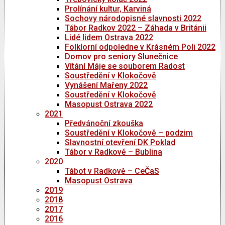
Prolínání kultur, Karviná
Sochovy národopisné slavnosti 2022
Tábor Radkov 2022 – Záhada v Británii
Lidé lidem Ostrava 2022
Folklorní odpoledne v Krásném Poli 2022
Domov pro seniory Slunečnice
Vítání Máje se souborem Radost
Soustředění v Klokočově
Vynášení Mařeny 2022
Soustředění v Klokočově
Masopust Ostrava 2022
2021
Předvánoční zkouška
Soustředění v Klokočově – podzim
Slavnostní otevření DK Poklad
Tábor v Radkově – Bublina
2020
Tábot v Radkově – CeČaS
Masopust Ostrava
2019
2018
2017
2016