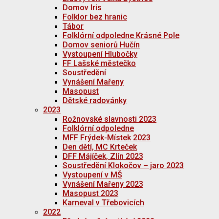
Domov Iris
Folklor bez hranic
Tábor
Folklórní odpoledne Krásné Pole
Domov seniorů Hučín
Vystoupení Hlubočky
FF Lašské městečko
Soustředění
Vynášení Mařeny
Masopust
Dětské radovánky
2023
Rožnovské slavnosti 2023
Folklórní odpoledne
MFF Frýdek-Místek 2023
Den dětí, MC Krteček
DFF Májíček, Zlín 2023
Soustředění Klokočov – jaro 2023
Vystoupení v MŠ
Vynášení Mařeny 2023
Masopust 2023
Karneval v Třebovicích
2022