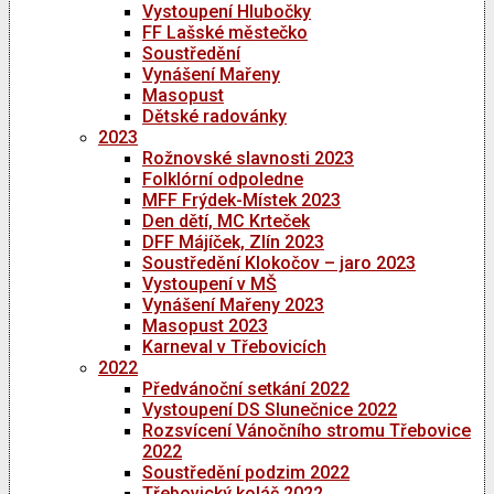
Vystoupení Hlubočky
FF Lašské městečko
Soustředění
Vynášení Mařeny
Masopust
Dětské radovánky
2023
Rožnovské slavnosti 2023
Folklórní odpoledne
MFF Frýdek-Místek 2023
Den dětí, MC Krteček
DFF Májíček, Zlín 2023
Soustředění Klokočov – jaro 2023
Vystoupení v MŠ
Vynášení Mařeny 2023
Masopust 2023
Karneval v Třebovicích
2022
Předvánoční setkání 2022
Vystoupení DS Slunečnice 2022
Rozsvícení Vánočního stromu Třebovice
2022
Soustředění podzim 2022
Třebovický koláč 2022