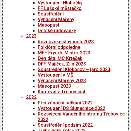
Vystoupení Hlubočky
FF Lašské městečko
Soustředění
Vynášení Mařeny
Masopust
Dětské radovánky
2023
Rožnovské slavnosti 2023
Folklórní odpoledne
MFF Frýdek-Místek 2023
Den dětí, MC Krteček
DFF Májíček, Zlín 2023
Soustředění Klokočov – jaro 2023
Vystoupení v MŠ
Vynášení Mařeny 2023
Masopust 2023
Karneval v Třebovicích
2022
Předvánoční setkání 2022
Vystoupení DS Slunečnice 2022
Rozsvícení Vánočního stromu Třebovice
2022
Soustředění podzim 2022
Třebovický koláč 2022