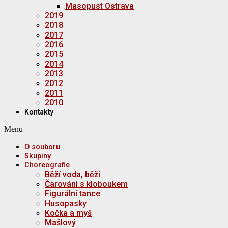
Masopust Ostrava
2019
2018
2017
2016
2015
2014
2013
2012
2011
2010
Kontakty
Menu
O souboru
Skupiny
Choreografie
Běží voda, běží
Čarování s kloboukem
Figurální tance
Husopasky
Kočka a myš
Mašlový