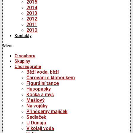
2015
2014
2013
2012
2011
2010
Kontakty
Menu
O souboru
Skupiny
Choreografie
Běží voda, běží
Čarování s kloboukem
Figurální tance
Husopasky
Kočka a myš
Mašlový
Na vojáky
Přiněsemy majiček
Sedlaček
U Dunaja
V kolaji voda