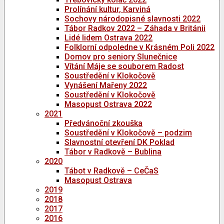
Prolínání kultur, Karviná
Sochovy národopisné slavnosti 2022
Tábor Radkov 2022 – Záhada v Británii
Lidé lidem Ostrava 2022
Folklorní odpoledne v Krásném Poli 2022
Domov pro seniory Slunečnice
Vítání Máje se souborem Radost
Soustředění v Klokočově
Vynášení Mařeny 2022
Soustředění v Klokočově
Masopust Ostrava 2022
2021
Předvánoční zkouška
Soustředění v Klokočově – podzim
Slavnostní otevření DK Poklad
Tábor v Radkově – Bublina
2020
Tábot v Radkově – CeČaS
Masopust Ostrava
2019
2018
2017
2016