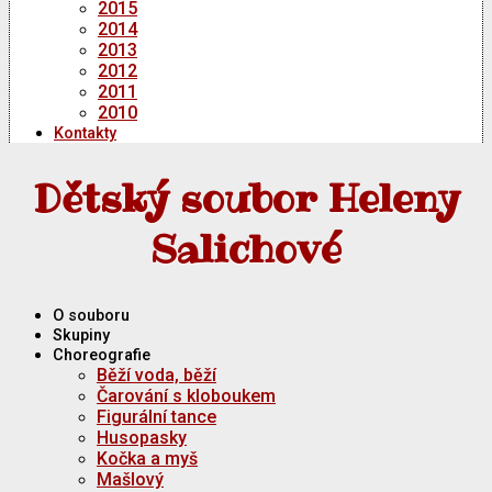
2015
2014
2013
2012
2011
2010
Kontakty
Dětský soubor Heleny
Salichové
O souboru
Skupiny
Choreografie
Běží voda, běží
Čarování s kloboukem
Figurální tance
Husopasky
Kočka a myš
Mašlový