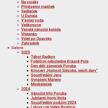
Na vojáky
Přiněsemy majiček
Sedlaček
U Dunaja
V kolaji voda
Velikonoce
Veselá vánoční koleda
Vřetenko
Výlet po Opavsku
Zahradnik
Galerie
2025
Tábor Radkov
Folklórní odpoledne Krásné Pole
Den dětí zámeček Poruba
Koncert „Hojnost Slezska, jejich dary“
Soustředění Jaro
Vynášení Mařeny
Minibáleček
2024
Vánoční trhy Poruba
Jubilanti Horní lhota
Soustředění podzim 2024
Lidový rok Velká Bystřice