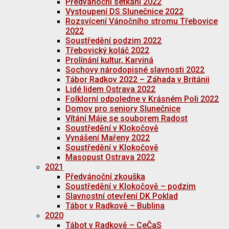
Předvánoční setkání 2022
Vystoupení DS Slunečnice 2022
Rozsvícení Vánočního stromu Třebovice
2022
Soustředění podzim 2022
Třebovický koláč 2022
Prolínání kultur, Karviná
Sochovy národopisné slavnosti 2022
Tábor Radkov 2022 – Záhada v Británii
Lidé lidem Ostrava 2022
Folklorní odpoledne v Krásném Poli 2022
Domov pro seniory Slunečnice
Vítání Máje se souborem Radost
Soustředění v Klokočově
Vynášení Mařeny 2022
Soustředění v Klokočově
Masopust Ostrava 2022
2021
Předvánoční zkouška
Soustředění v Klokočově – podzim
Slavnostní otevření DK Poklad
Tábor v Radkově – Bublina
2020
Tábot v Radkově – CeČaS