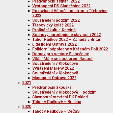
Předvánoční setkání 2022
Vystoupení DS Slunečnice 2022
Rozsvícení Vánočního stromu Třebovice
2022
Soustředění podzim 2022
Třebovický koláč 2022
Prolínání kultur, Karviná
Sochovy národopisné slavnosti 2022
Tábor Radkov 2022 – Záhada v Británii
Lidé lidem Ostrava 2022
Folklorní odpoledne v Krásném Poli 2022
Domov pro seniory Slunečnice
Vítání Máje se souborem Radost
Soustředění v Klokočově
Vynášení Mařeny 2022
Soustředění v Klokočově
Masopust Ostrava 2022
2021
Předvánoční zkouška
Soustředění v Klokočově – podzim
Slavnostní otevření DK Poklad
Tábor v Radkově – Bublina
2020
Tábot v Radkově – CeČaS