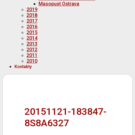
Masopust Ostrava
2019
2018
2017
2016
2015
2014
2013
2012
2011
2010
Kontakty
20151121-183847-
8S8A6327