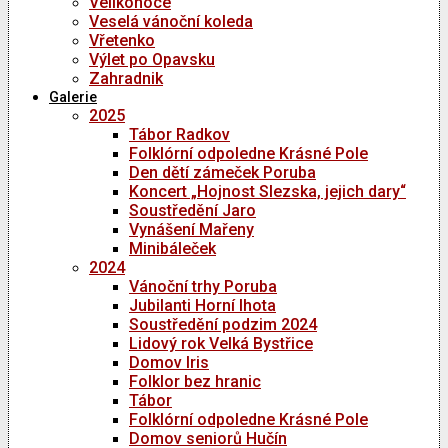
Velikonoce
Veselá vánoční koleda
Vřetenko
Výlet po Opavsku
Zahradnik
Galerie
2025
Tábor Radkov
Folklórní odpoledne Krásné Pole
Den dětí zámeček Poruba
Koncert „Hojnost Slezska, jejich dary“
Soustředění Jaro
Vynášení Mařeny
Minibáleček
2024
Vánoční trhy Poruba
Jubilanti Horní lhota
Soustředění podzim 2024
Lidový rok Velká Bystřice
Domov Iris
Folklor bez hranic
Tábor
Folklórní odpoledne Krásné Pole
Domov seniorů Hučín