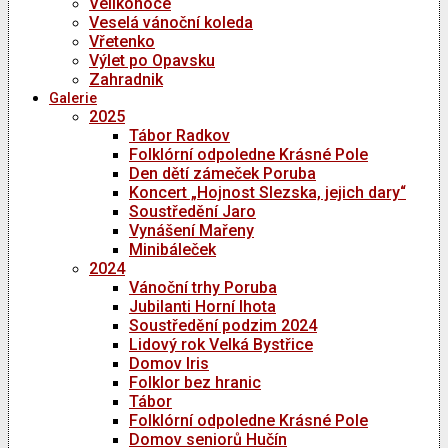
Velikonoce
Veselá vánoční koleda
Vřetenko
Výlet po Opavsku
Zahradnik
Galerie
2025
Tábor Radkov
Folklórní odpoledne Krásné Pole
Den dětí zámeček Poruba
Koncert „Hojnost Slezska, jejich dary“
Soustředění Jaro
Vynášení Mařeny
Minibáleček
2024
Vánoční trhy Poruba
Jubilanti Horní lhota
Soustředění podzim 2024
Lidový rok Velká Bystřice
Domov Iris
Folklor bez hranic
Tábor
Folklórní odpoledne Krásné Pole
Domov seniorů Hučín