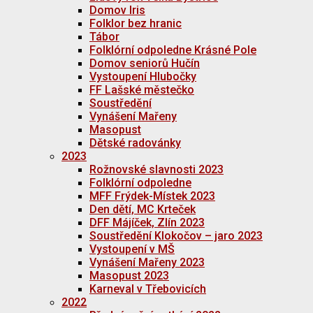
Domov Iris
Folklor bez hranic
Tábor
Folklórní odpoledne Krásné Pole
Domov seniorů Hučín
Vystoupení Hlubočky
FF Lašské městečko
Soustředění
Vynášení Mařeny
Masopust
Dětské radovánky
2023
Rožnovské slavnosti 2023
Folklórní odpoledne
MFF Frýdek-Místek 2023
Den dětí, MC Krteček
DFF Májíček, Zlín 2023
Soustředění Klokočov – jaro 2023
Vystoupení v MŠ
Vynášení Mařeny 2023
Masopust 2023
Karneval v Třebovicích
2022