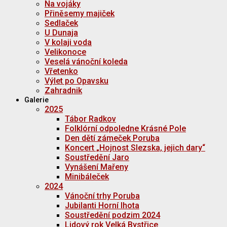
Na vojáky
Přiněsemy majiček
Sedlaček
U Dunaja
V kolaji voda
Velikonoce
Veselá vánoční koleda
Vřetenko
Výlet po Opavsku
Zahradnik
Galerie
2025
Tábor Radkov
Folklórní odpoledne Krásné Pole
Den dětí zámeček Poruba
Koncert „Hojnost Slezska, jejich dary“
Soustředění Jaro
Vynášení Mařeny
Minibáleček
2024
Vánoční trhy Poruba
Jubilanti Horní lhota
Soustředění podzim 2024
Lidový rok Velká Bystřice