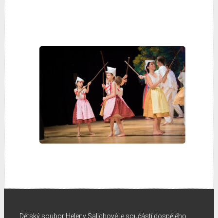
Dětský soubor Heleny Salichové je součástí dospělého