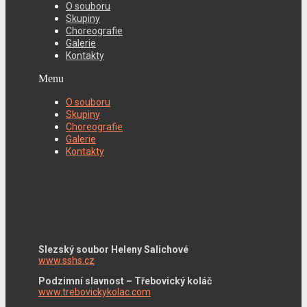
O souboru
Skupiny
Choreografie
Galerie
Kontakty
Menu
O souboru
Skupiny
Choreografie
Galerie
Kontakty
Slezský soubor Heleny Salichové
www.sshs.cz
Podzimní slavnost – Třebovický koláč
www.trebovickykolac.com