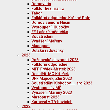
Domov Iris
Folklor bez hranic
Tábor
Folklórní odpoledne Krásné Pole
Domov seniorů Hučín
Vystoupení Hlubočky
FF Lašské městečko
Soustředění
Vynášení Mařeny
Masopust
Dětské radovánky
2023
Rožnovské slavnosti 2023
Folklórní odpoledne
MFF Frýdek-Místek 2023
Den dětí, MC Krteček
DFF Májíček, Zlín 2023
Soustředění Klokočov – jaro 2023
Vystoupení v MŠ
Vynášení Mařeny 2023
Masopust 2023
Karneval v Třebovicích
2022