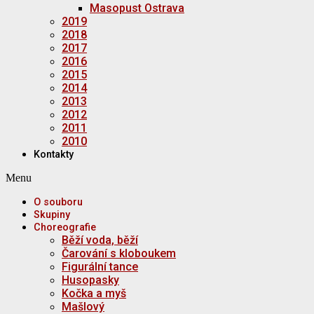
Masopust Ostrava
2019
2018
2017
2016
2015
2014
2013
2012
2011
2010
Kontakty
Menu
O souboru
Skupiny
Choreografie
Běží voda, běží
Čarování s kloboukem
Figurální tance
Husopasky
Kočka a myš
Mašlový