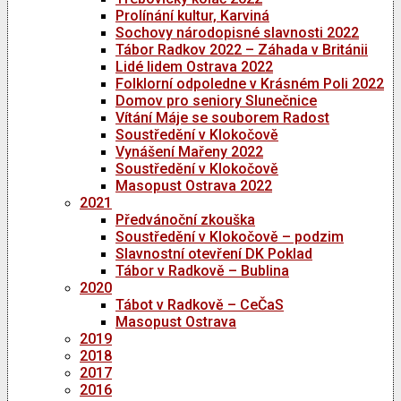
Prolínání kultur, Karviná
Sochovy národopisné slavnosti 2022
Tábor Radkov 2022 – Záhada v Británii
Lidé lidem Ostrava 2022
Folklorní odpoledne v Krásném Poli 2022
Domov pro seniory Slunečnice
Vítání Máje se souborem Radost
Soustředění v Klokočově
Vynášení Mařeny 2022
Soustředění v Klokočově
Masopust Ostrava 2022
2021
Předvánoční zkouška
Soustředění v Klokočově – podzim
Slavnostní otevření DK Poklad
Tábor v Radkově – Bublina
2020
Tábot v Radkově – CeČaS
Masopust Ostrava
2019
2018
2017
2016