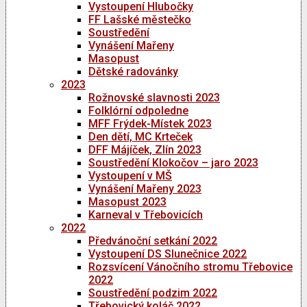
Vystoupení Hlubočky
FF Lašské městečko
Soustředění
Vynášení Mařeny
Masopust
Dětské radovánky
2023
Rožnovské slavnosti 2023
Folklórní odpoledne
MFF Frýdek-Místek 2023
Den dětí, MC Krteček
DFF Májíček, Zlín 2023
Soustředění Klokočov – jaro 2023
Vystoupení v MŠ
Vynášení Mařeny 2023
Masopust 2023
Karneval v Třebovicích
2022
Předvánoční setkání 2022
Vystoupení DS Slunečnice 2022
Rozsvícení Vánočního stromu Třebovice
2022
Soustředění podzim 2022
Třebovický koláč 2022