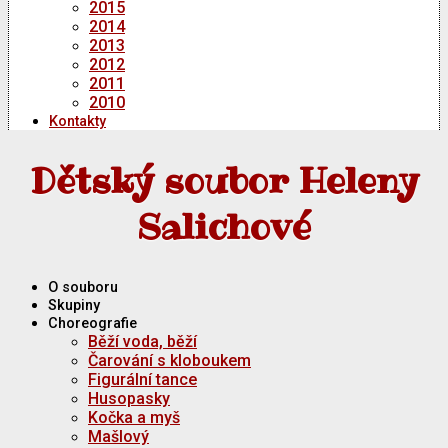
2015
2014
2013
2012
2011
2010
Kontakty
Dětský soubor Heleny
Salichové
O souboru
Skupiny
Choreografie
Běží voda, běží
Čarování s kloboukem
Figurální tance
Husopasky
Kočka a myš
Mašlový