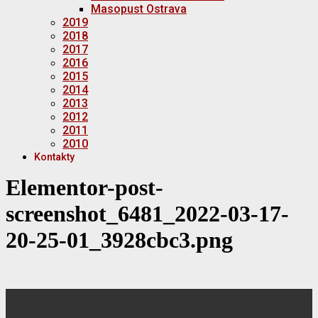
Masopust Ostrava
2019
2018
2017
2016
2015
2014
2013
2012
2011
2010
Kontakty
Elementor-post-
screenshot_6481_2022-03-17-
20-25-01_3928cbc3.png