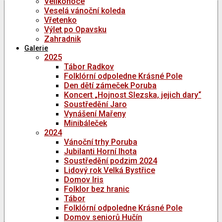
Velikonoce
Veselá vánoční koleda
Vřetenko
Výlet po Opavsku
Zahradnik
Galerie
2025
Tábor Radkov
Folklórní odpoledne Krásné Pole
Den dětí zámeček Poruba
Koncert „Hojnost Slezska, jejich dary“
Soustředění Jaro
Vynášení Mařeny
Minibáleček
2024
Vánoční trhy Poruba
Jubilanti Horní lhota
Soustředění podzim 2024
Lidový rok Velká Bystřice
Domov Iris
Folklor bez hranic
Tábor
Folklórní odpoledne Krásné Pole
Domov seniorů Hučín