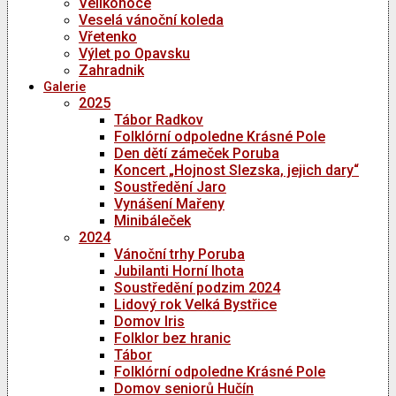
Velikonoce
Veselá vánoční koleda
Vřetenko
Výlet po Opavsku
Zahradnik
Galerie
2025
Tábor Radkov
Folklórní odpoledne Krásné Pole
Den dětí zámeček Poruba
Koncert „Hojnost Slezska, jejich dary“
Soustředění Jaro
Vynášení Mařeny
Minibáleček
2024
Vánoční trhy Poruba
Jubilanti Horní lhota
Soustředění podzim 2024
Lidový rok Velká Bystřice
Domov Iris
Folklor bez hranic
Tábor
Folklórní odpoledne Krásné Pole
Domov seniorů Hučín