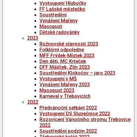
Vystoupení Hlubočky
FF Lašské městečko
Soustředění
Vynášení Mařeny
Masopust
Dětské radovánky
2023
Rožnovské slavnosti 2023
Folklórní odpoledne
MFF Frýdek-Místek 2023
Den dětí, MC Krteček
DFF Májíček, Zlín 2023
Soustředění Klokočov – jaro 2023
Vystoupení v MŠ
Vynášení Mařeny 2023
Masopust 2023
Karneval v Třebovicích
2022
Předvánoční setkání 2022
Vystoupení DS Slunečnice 2022
Rozsvícení Vánočního stromu Třebovice
2022
Soustředění podzim 2022
Třebovický koláč 2022