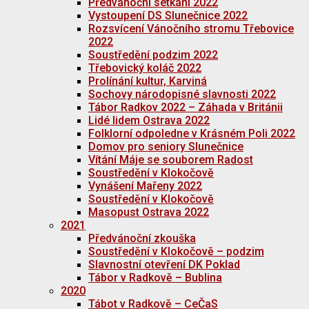
Předvánoční setkání 2022
Vystoupení DS Slunečnice 2022
Rozsvícení Vánočního stromu Třebovice
2022
Soustředění podzim 2022
Třebovický koláč 2022
Prolínání kultur, Karviná
Sochovy národopisné slavnosti 2022
Tábor Radkov 2022 – Záhada v Británii
Lidé lidem Ostrava 2022
Folklorní odpoledne v Krásném Poli 2022
Domov pro seniory Slunečnice
Vítání Máje se souborem Radost
Soustředění v Klokočově
Vynášení Mařeny 2022
Soustředění v Klokočově
Masopust Ostrava 2022
2021
Předvánoční zkouška
Soustředění v Klokočově – podzim
Slavnostní otevření DK Poklad
Tábor v Radkově – Bublina
2020
Tábot v Radkově – CeČaS