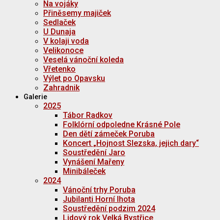
Na vojáky
Přiněsemy majiček
Sedlaček
U Dunaja
V kolaji voda
Velikonoce
Veselá vánoční koleda
Vřetenko
Výlet po Opavsku
Zahradnik
Galerie
2025
Tábor Radkov
Folklórní odpoledne Krásné Pole
Den dětí zámeček Poruba
Koncert „Hojnost Slezska, jejich dary“
Soustředění Jaro
Vynášení Mařeny
Minibáleček
2024
Vánoční trhy Poruba
Jubilanti Horní lhota
Soustředění podzim 2024
Lidový rok Velká Bystřice