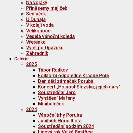
Na vojáky
Přiněsemy majiček
Sedlaček
U Dunaja
V kolaji voda
Velikonoce
Veselá vánoční koleda
Vřetenko
Výlet po Opavsku
Zahradnik
Galerie
2025
Tábor Radkov
Folklórní odpoledne Krásné Pole
Den dětí zámeček Poruba
Koncert „Hojnost Slezska, jejich dary“
Soustředění Jaro
Vynášení Mařeny
Minibáleček
2024
Vánoční trhy Poruba
Jubilanti Horní lhota
Soustředění podzim 2024
Lidový rok Velká Bystřice