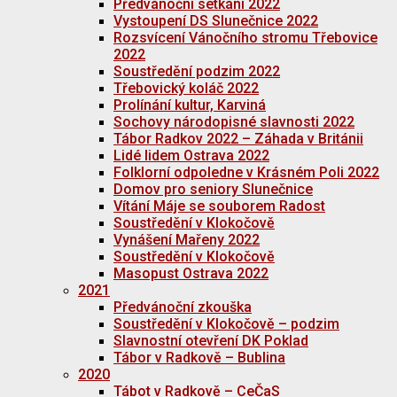
Předvánoční setkání 2022
Vystoupení DS Slunečnice 2022
Rozsvícení Vánočního stromu Třebovice
2022
Soustředění podzim 2022
Třebovický koláč 2022
Prolínání kultur, Karviná
Sochovy národopisné slavnosti 2022
Tábor Radkov 2022 – Záhada v Británii
Lidé lidem Ostrava 2022
Folklorní odpoledne v Krásném Poli 2022
Domov pro seniory Slunečnice
Vítání Máje se souborem Radost
Soustředění v Klokočově
Vynášení Mařeny 2022
Soustředění v Klokočově
Masopust Ostrava 2022
2021
Předvánoční zkouška
Soustředění v Klokočově – podzim
Slavnostní otevření DK Poklad
Tábor v Radkově – Bublina
2020
Tábot v Radkově – CeČaS