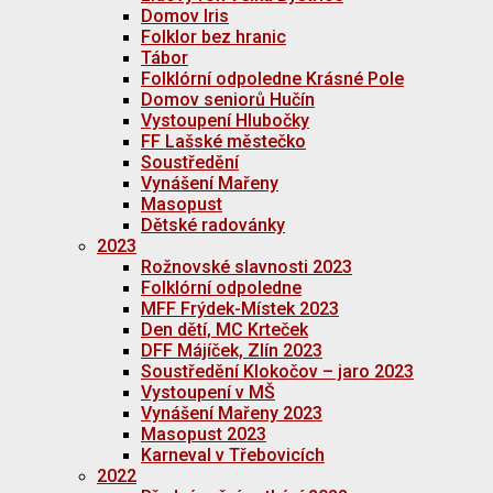
Domov Iris
Folklor bez hranic
Tábor
Folklórní odpoledne Krásné Pole
Domov seniorů Hučín
Vystoupení Hlubočky
FF Lašské městečko
Soustředění
Vynášení Mařeny
Masopust
Dětské radovánky
2023
Rožnovské slavnosti 2023
Folklórní odpoledne
MFF Frýdek-Místek 2023
Den dětí, MC Krteček
DFF Májíček, Zlín 2023
Soustředění Klokočov – jaro 2023
Vystoupení v MŠ
Vynášení Mařeny 2023
Masopust 2023
Karneval v Třebovicích
2022