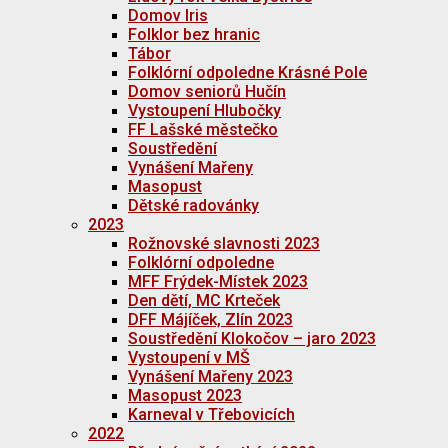
Domov Iris
Folklor bez hranic
Tábor
Folklórní odpoledne Krásné Pole
Domov seniorů Hučín
Vystoupení Hlubočky
FF Lašské městečko
Soustředění
Vynášení Mařeny
Masopust
Dětské radovánky
2023
Rožnovské slavnosti 2023
Folklórní odpoledne
MFF Frýdek-Místek 2023
Den dětí, MC Krteček
DFF Májíček, Zlín 2023
Soustředění Klokočov – jaro 2023
Vystoupení v MŠ
Vynášení Mařeny 2023
Masopust 2023
Karneval v Třebovicích
2022