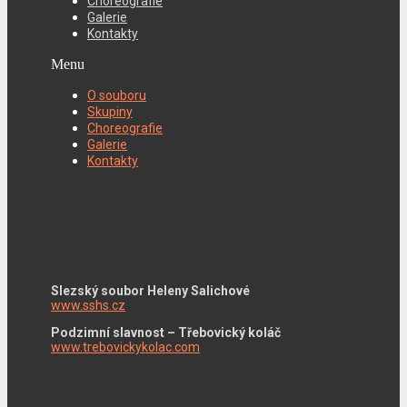
Choreografie
Galerie
Kontakty
Menu
O souboru
Skupiny
Choreografie
Galerie
Kontakty
Slezský soubor Heleny Salichové
www.sshs.cz
Podzimní slavnost – Třebovický koláč
www.trebovickykolac.com