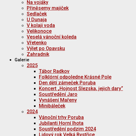
Na vojáky
Přiněsemy majiček
Sedlaček
U Dunaja
V kolaji voda
Velikonoce
Veselá vánoční koleda
Vřetenko
Výlet po Opavsku
Zahradnik
Galerie
2025
Tábor Radkov
Folklórní odpoledne Krásné Pole
Den dětí zámeček Poruba
Koncert „Hojnost Slezska, jejich dary“
Soustředění Jaro
Vynášení Mařeny
Minibáleček
2024
Vánoční trhy Poruba
Jubilanti Horní lhota
Soustředění podzim 2024
Lidový rok Velká Bystřice