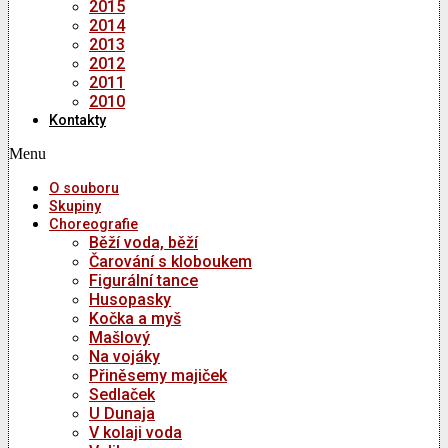
2015
2014
2013
2012
2011
2010
Kontakty
Menu
O souboru
Skupiny
Choreografie
Běží voda, běží
Čarování s kloboukem
Figurální tance
Husopasky
Kočka a myš
Mašlový
Na vojáky
Přiněsemy majiček
Sedlaček
U Dunaja
V kolaji voda