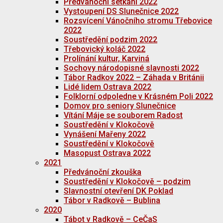
Předvánoční setkání 2022
Vystoupení DS Slunečnice 2022
Rozsvícení Vánočního stromu Třebovice
2022
Soustředění podzim 2022
Třebovický koláč 2022
Prolínání kultur, Karviná
Sochovy národopisné slavnosti 2022
Tábor Radkov 2022 – Záhada v Británii
Lidé lidem Ostrava 2022
Folklorní odpoledne v Krásném Poli 2022
Domov pro seniory Slunečnice
Vítání Máje se souborem Radost
Soustředění v Klokočově
Vynášení Mařeny 2022
Soustředění v Klokočově
Masopust Ostrava 2022
2021
Předvánoční zkouška
Soustředění v Klokočově – podzim
Slavnostní otevření DK Poklad
Tábor v Radkově – Bublina
2020
Tábot v Radkově – CeČaS