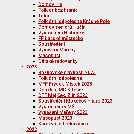
Domov Iris
Folklor bez hranic
Tábor
Folklórní odpoledne Krásné Pole
Domov seniorů Hučín
Vystoupení Hlubočky
FF Lašské městečko
Soustředění
Vynášení Mařeny
Masopust
Dětské radovánky
2023
Rožnovské slavnosti 2023
Folklórní odpoledne
MFF Frýdek-Místek 2023
Den dětí, MC Krteček
DFF Májíček, Zlín 2023
Soustředění Klokočov – jaro 2023
Vystoupení v MŠ
Vynášení Mařeny 2023
Masopust 2023
Karneval v Třebovicích
2022