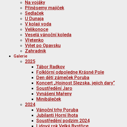
Na vojáky
Přiněsemy majiček
Sedlaček
U Dunaja
V kolaji voda
Velikonoce
Veselá vánoční koleda
Vřetenko
Výlet po Opavsku
Zahradnik
Galerie
2025
Tábor Radkov
Folklórní odpoledne Krásné Pole
Den dětí zámeček Poruba
Koncert „Hojnost Slezska, jejich dary“
Soustředění Jaro
Vynášení Mařeny
Minibáleček
2024
Vánoční trhy Poruba
Jubilanti Horní lhota
Soustředění podzim 2024
Lidový rok Velká Bystřice