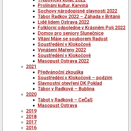
Prolínání kultur, Karviná
Sochovy národopisné slavnosti 2022
Tábor Radkov 2022 – Záhada v Británii
Lidé lidem Ostrava 2022
Folklorní odpoledne v Krásném Poli 2022
Domov pro seniory Slunečnice
Vítání Máje se souborem Radost
Soustředění v Klokočově
Vynášení Mařeny 2022
Soustředění v Klokočově
Masopust Ostrava 2022
2021
Předvánoční zkouška
Soustředění v Klokočově – podzim
Slavnostní otevření DK Poklad
Tábor v Radkově – Bublina
2020
Tábot v Radkově – CeČaS
Masopust Ostrava
2019
2018
2017
2016