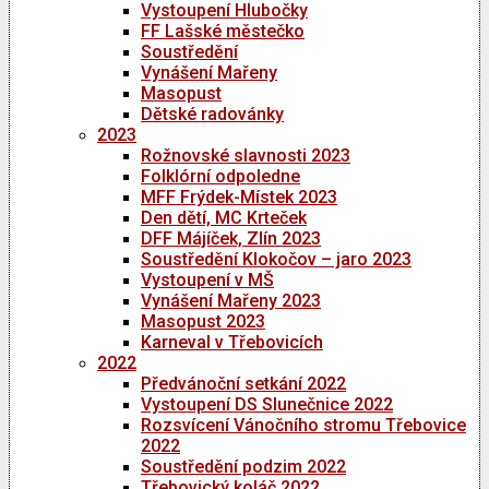
Vystoupení Hlubočky
FF Lašské městečko
Soustředění
Vynášení Mařeny
Masopust
Dětské radovánky
2023
Rožnovské slavnosti 2023
Folklórní odpoledne
MFF Frýdek-Místek 2023
Den dětí, MC Krteček
DFF Májíček, Zlín 2023
Soustředění Klokočov – jaro 2023
Vystoupení v MŠ
Vynášení Mařeny 2023
Masopust 2023
Karneval v Třebovicích
2022
Předvánoční setkání 2022
Vystoupení DS Slunečnice 2022
Rozsvícení Vánočního stromu Třebovice
2022
Soustředění podzim 2022
Třebovický koláč 2022