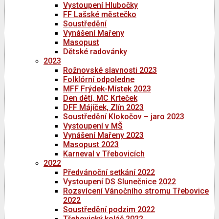
Vystoupení Hlubočky
FF Lašské městečko
Soustředění
Vynášení Mařeny
Masopust
Dětské radovánky
2023
Rožnovské slavnosti 2023
Folklórní odpoledne
MFF Frýdek-Místek 2023
Den dětí, MC Krteček
DFF Májíček, Zlín 2023
Soustředění Klokočov – jaro 2023
Vystoupení v MŠ
Vynášení Mařeny 2023
Masopust 2023
Karneval v Třebovicích
2022
Předvánoční setkání 2022
Vystoupení DS Slunečnice 2022
Rozsvícení Vánočního stromu Třebovice
2022
Soustředění podzim 2022
Třebovický koláč 2022