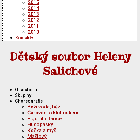
2015
2014
2013
2012
2011
2010
Kontakty
Dětský soubor Heleny
Salichové
O souboru
Skupiny
Choreografie
Běží voda, běží
Čarování s kloboukem
Figurální tance
Husopasky
Kočka a myš
Mašlový