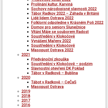
Prolínání kultur, Karviná
Sochovy národopisné slavnosti 2022
Tábor Radkov 2022 – Záhada v Británii
Lidé lidem Ostrava 2022
Folklorní odpoledne v Krásném Poli 2022
Domov pro seniory Slunečnice
Vítání Máje se souborem Radost
Soustředění v Klokočově
Vynášení Mařeny 2022
Soustředění v Klokočově
Masopust Ostrava 2022
2021
Předvánoční zkouška
Soustředění v Klokočově – podzim
Slavnostní otevření DK Poklad
Tábor v Radkově – Bublina
2020
Tábot v Radkově – CeČaS
Masopust Ostrava
2019
2018
2017
2016