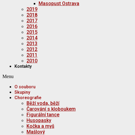
Masopust Ostrava
2019
2018
2017
2016
2015
2014
2013
2012
2011
2010
Kontakty
Menu
O souboru
Skupiny
Choreografie
Běží voda, běží
Čarování s kloboukem
Figurální tance
Husopasky
Kočka a myš
Mašlový