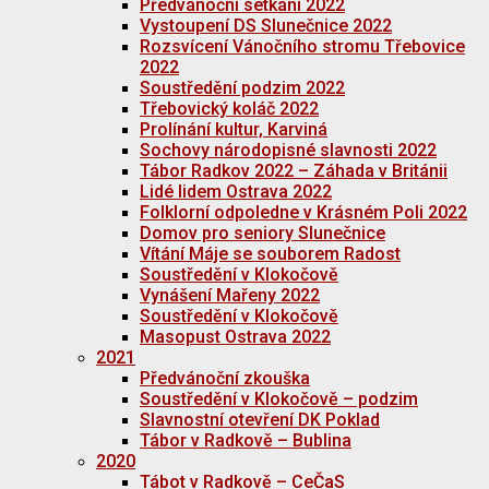
Předvánoční setkání 2022
Vystoupení DS Slunečnice 2022
Rozsvícení Vánočního stromu Třebovice
2022
Soustředění podzim 2022
Třebovický koláč 2022
Prolínání kultur, Karviná
Sochovy národopisné slavnosti 2022
Tábor Radkov 2022 – Záhada v Británii
Lidé lidem Ostrava 2022
Folklorní odpoledne v Krásném Poli 2022
Domov pro seniory Slunečnice
Vítání Máje se souborem Radost
Soustředění v Klokočově
Vynášení Mařeny 2022
Soustředění v Klokočově
Masopust Ostrava 2022
2021
Předvánoční zkouška
Soustředění v Klokočově – podzim
Slavnostní otevření DK Poklad
Tábor v Radkově – Bublina
2020
Tábot v Radkově – CeČaS