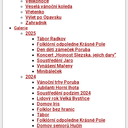
Velikonoce
Veselá vánoční koleda
Vřetenko
Výlet po Opavsku
Zahradnik
Galerie
2025
Tábor Radkov
Folklórní odpoledne Krásné Pole
Den dětí zámeček Poruba
Koncert „Hojnost Slezska, jejich dary“
Soustředění Jaro
Vynášení Mařeny
Minibáleček
2024
Vánoční trhy Poruba
Jubilanti Horní lhota
Soustředění podzim 2024
Lidový rok Velká Bystřice
Domov Iris
Folklor bez hranic
Tábor
Folklórní odpoledne Krásné Pole
Domov seniorů Hučín