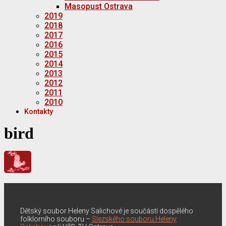
Masopust Ostrava
2019
2018
2017
2016
2015
2014
2013
2012
2011
2010
Kontakty
bird
Dětský soubor Heleny Salichové je součástí dospělého
folklorního souboru –
Slezského souboru Heleny