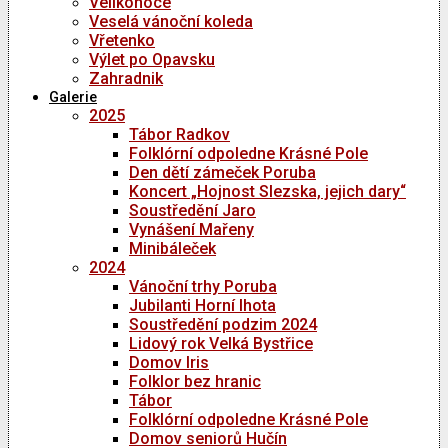
Velikonoce
Veselá vánoční koleda
Vřetenko
Výlet po Opavsku
Zahradnik
Galerie
2025
Tábor Radkov
Folklórní odpoledne Krásné Pole
Den dětí zámeček Poruba
Koncert „Hojnost Slezska, jejich dary“
Soustředění Jaro
Vynášení Mařeny
Minibáleček
2024
Vánoční trhy Poruba
Jubilanti Horní lhota
Soustředění podzim 2024
Lidový rok Velká Bystřice
Domov Iris
Folklor bez hranic
Tábor
Folklórní odpoledne Krásné Pole
Domov seniorů Hučín