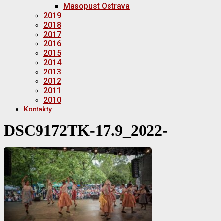
Masopust Ostrava
2019
2018
2017
2016
2015
2014
2013
2012
2011
2010
Kontakty
DSC9172TK-17.9_2022-