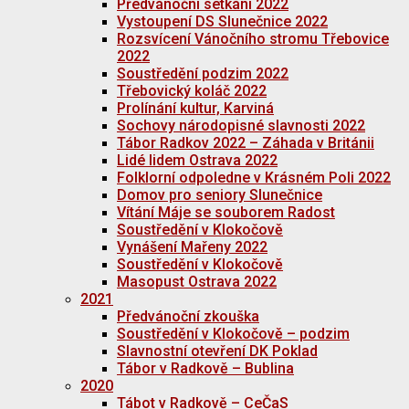
Předvánoční setkání 2022
Vystoupení DS Slunečnice 2022
Rozsvícení Vánočního stromu Třebovice
2022
Soustředění podzim 2022
Třebovický koláč 2022
Prolínání kultur, Karviná
Sochovy národopisné slavnosti 2022
Tábor Radkov 2022 – Záhada v Británii
Lidé lidem Ostrava 2022
Folklorní odpoledne v Krásném Poli 2022
Domov pro seniory Slunečnice
Vítání Máje se souborem Radost
Soustředění v Klokočově
Vynášení Mařeny 2022
Soustředění v Klokočově
Masopust Ostrava 2022
2021
Předvánoční zkouška
Soustředění v Klokočově – podzim
Slavnostní otevření DK Poklad
Tábor v Radkově – Bublina
2020
Tábot v Radkově – CeČaS