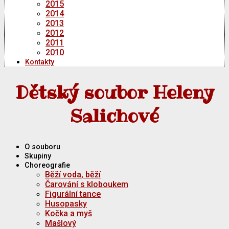
2015
2014
2013
2012
2011
2010
Kontakty
Dětský soubor Heleny
Salichové
O souboru
Skupiny
Choreografie
Běží voda, běží
Čarování s kloboukem
Figurální tance
Husopasky
Kočka a myš
Mašlový