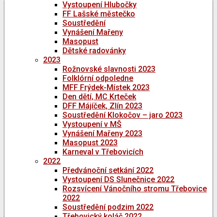
Vystoupení Hlubočky
FF Lašské městečko
Soustředění
Vynášení Mařeny
Masopust
Dětské radovánky
2023
Rožnovské slavnosti 2023
Folklórní odpoledne
MFF Frýdek-Místek 2023
Den dětí, MC Krteček
DFF Májíček, Zlín 2023
Soustředění Klokočov – jaro 2023
Vystoupení v MŠ
Vynášení Mařeny 2023
Masopust 2023
Karneval v Třebovicích
2022
Předvánoční setkání 2022
Vystoupení DS Slunečnice 2022
Rozsvícení Vánočního stromu Třebovice
2022
Soustředění podzim 2022
Třebovický koláč 2022