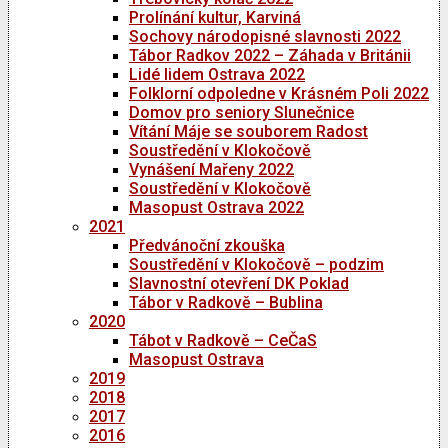
Prolínání kultur, Karviná
Sochovy národopisné slavnosti 2022
Tábor Radkov 2022 – Záhada v Británii
Lidé lidem Ostrava 2022
Folklorní odpoledne v Krásném Poli 2022
Domov pro seniory Slunečnice
Vítání Máje se souborem Radost
Soustředění v Klokočově
Vynášení Mařeny 2022
Soustředění v Klokočově
Masopust Ostrava 2022
2021
Předvánoční zkouška
Soustředění v Klokočově – podzim
Slavnostní otevření DK Poklad
Tábor v Radkově – Bublina
2020
Tábot v Radkově – CeČaS
Masopust Ostrava
2019
2018
2017
2016