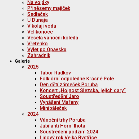
Na vojáky
Přiněsemy majiček
Sedlaček
U Dunaja
V kolaji voda
Velikonoce
Veselá vánoční koleda
Vřetenko
Výlet po Opavsku
Zahradnik
Galerie
2025
Tábor Radkov
Folklórní odpoledne Krásné Pole
Den dětí zámeček Poruba
Koncert „Hojnost Slezska, jejich dary“
Soustředění Jaro
Vynášení Mařeny
Minibáleček
2024
Vánoční trhy Poruba
Jubilanti Horní lhota
Soustředění podzim 2024
Lidový rok Velká Bystřice