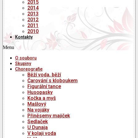
2015
2014
2013
2012
2011
2010
Kontakty
Menu
O souboru
Skupiny
Choreografie
Běží voda, běží
Čarování s kloboukem
Figurální tance
Husopasky
Kočka a myš
Mašlový
Na vojáky
Přiněsemy majiček
Sedlaček
U Dunaja
V kolaji voda