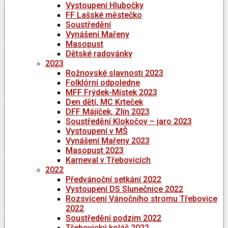
Vystoupení Hlubočky
FF Lašské městečko
Soustředění
Vynášení Mařeny
Masopust
Dětské radovánky
2023
Rožnovské slavnosti 2023
Folklórní odpoledne
MFF Frýdek-Místek 2023
Den dětí, MC Krteček
DFF Májíček, Zlín 2023
Soustředění Klokočov – jaro 2023
Vystoupení v MŠ
Vynášení Mařeny 2023
Masopust 2023
Karneval v Třebovicích
2022
Předvánoční setkání 2022
Vystoupení DS Slunečnice 2022
Rozsvícení Vánočního stromu Třebovice
2022
Soustředění podzim 2022
Třebovický koláč 2022