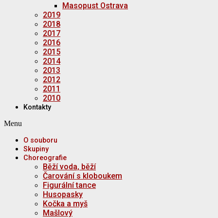
Masopust Ostrava
2019
2018
2017
2016
2015
2014
2013
2012
2011
2010
Kontakty
Menu
O souboru
Skupiny
Choreografie
Běží voda, běží
Čarování s kloboukem
Figurální tance
Husopasky
Kočka a myš
Mašlový