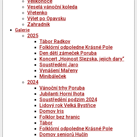
Velikonoce
Veselá vánoční koleda
Vřetenko
Výlet po Opavsku
Zahradnik
Galerie
2025
Tábor Radkov
Folklórní odpoledne Krásné Pole
Den dětí zámeček Poruba
Koncert „Hojnost Slezska, jejich dary“
Soustředění Jaro
Vynášení Mařeny
Minibáleček
2024
Vánoční trhy Poruba
Jubilanti Horní lhota
Soustředění podzim 2024
Lidový rok Velká Bystřice
Domov Iris
Folklor bez hranic
Tábor
Folklórní odpoledne Krásné Pole
Domov seniorů Hučín