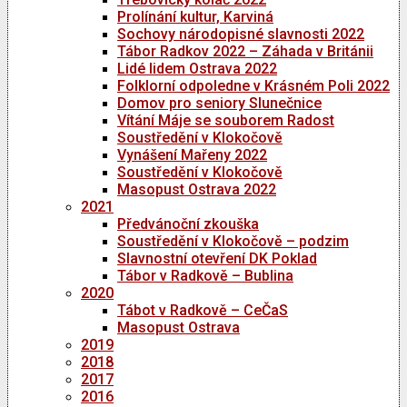
Prolínání kultur, Karviná
Sochovy národopisné slavnosti 2022
Tábor Radkov 2022 – Záhada v Británii
Lidé lidem Ostrava 2022
Folklorní odpoledne v Krásném Poli 2022
Domov pro seniory Slunečnice
Vítání Máje se souborem Radost
Soustředění v Klokočově
Vynášení Mařeny 2022
Soustředění v Klokočově
Masopust Ostrava 2022
2021
Předvánoční zkouška
Soustředění v Klokočově – podzim
Slavnostní otevření DK Poklad
Tábor v Radkově – Bublina
2020
Tábot v Radkově – CeČaS
Masopust Ostrava
2019
2018
2017
2016