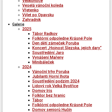
Velikonoce
Veselá vánoční koleda
Vřetenko
Výlet po Opavsku
Zahradnik
Galerie
2025
Tábor Radkov
Folklórní odpoledne Krásné Pole
Den dětí zámeček Poruba
Koncert „Hojnost Slezska, jejich dary“
Soustředění Jaro
Vynášení Mařeny
Minibáleček
2024
Vánoční trhy Poruba
Jubilanti Horní lhota
Soustředění podzim 2024
Lidový rok Velká Bystřice
Domov Iris
Folklor bez hranic
Tábor
Folklórní odpoledne Krásné Pole
Domov seniorů Hučín