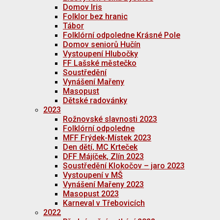
Domov Iris
Folklor bez hranic
Tábor
Folklórní odpoledne Krásné Pole
Domov seniorů Hučín
Vystoupení Hlubočky
FF Lašské městečko
Soustředění
Vynášení Mařeny
Masopust
Dětské radovánky
2023
Rožnovské slavnosti 2023
Folklórní odpoledne
MFF Frýdek-Místek 2023
Den dětí, MC Krteček
DFF Májíček, Zlín 2023
Soustředění Klokočov – jaro 2023
Vystoupení v MŠ
Vynášení Mařeny 2023
Masopust 2023
Karneval v Třebovicích
2022