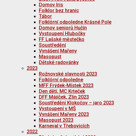
Domov Iris
Folklor bez hranic
Tábor
Folklórní odpoledne Krásné Pole
Domov seniorů Hučín
Vystoupení Hlubočky
FF Lašské městečko
Soustředění
Vynášení Mařeny
Masopust
Dětské radovánky
2023
Rožnovské slavnosti 2023
Folklórní odpoledne
MFF Frýdek-Místek 2023
Den dětí, MC Krteček
DFF Májíček, Zlín 2023
Soustředění Klokočov – jaro 2023
Vystoupení v MŠ
Vynášení Mařeny 2023
Masopust 2023
Karneval v Třebovicích
2022