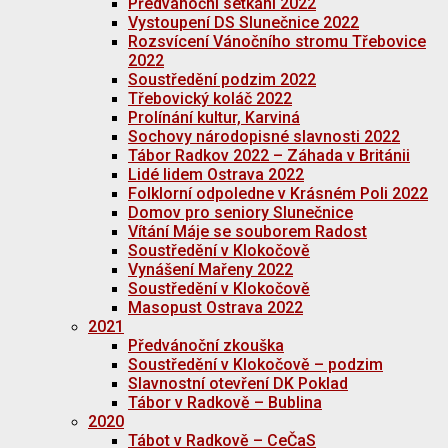
Předvánoční setkání 2022
Vystoupení DS Slunečnice 2022
Rozsvícení Vánočního stromu Třebovice
2022
Soustředění podzim 2022
Třebovický koláč 2022
Prolínání kultur, Karviná
Sochovy národopisné slavnosti 2022
Tábor Radkov 2022 – Záhada v Británii
Lidé lidem Ostrava 2022
Folklorní odpoledne v Krásném Poli 2022
Domov pro seniory Slunečnice
Vítání Máje se souborem Radost
Soustředění v Klokočově
Vynášení Mařeny 2022
Soustředění v Klokočově
Masopust Ostrava 2022
2021
Předvánoční zkouška
Soustředění v Klokočově – podzim
Slavnostní otevření DK Poklad
Tábor v Radkově – Bublina
2020
Tábot v Radkově – CeČaS