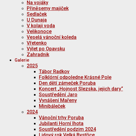
Na vojáky
Přiněsemy majiček
Sedlaček
U Dunaja
V kolaji voda
Velikonoce
Veselá vánoční koleda
Vřetenko
Výlet po Opavsku
Zahradnik
Galerie
2025
Tábor Radkov
Folklórní odpoledne Krásné Pole
Den dětí zámeček Poruba
Koncert „Hojnost Slezska, jejich dary“
Soustředění Jaro
Vynášení Mařeny
Minibáleček
2024
Vánoční trhy Poruba
Jubilanti Horní lhota
Soustředění podzim 2024
Lidový rok Velká Bystřice