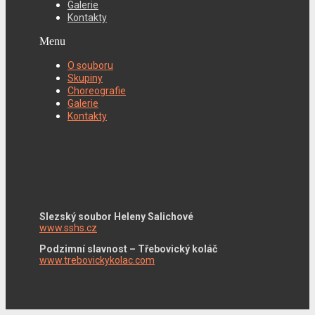
Galerie
Kontakty
Menu
O souboru
Skupiny
Choreografie
Galerie
Kontakty
Slezský soubor Heleny Salichové
www.sshs.cz
Podzimní slavnost – Třebovický koláč
www.trebovickykolac.com