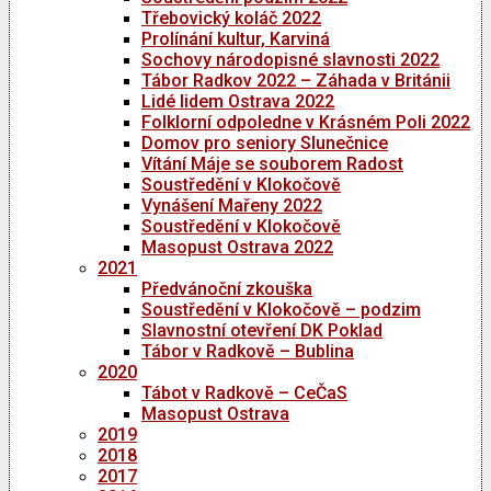
Třebovický koláč 2022
Prolínání kultur, Karviná
Sochovy národopisné slavnosti 2022
Tábor Radkov 2022 – Záhada v Británii
Lidé lidem Ostrava 2022
Folklorní odpoledne v Krásném Poli 2022
Domov pro seniory Slunečnice
Vítání Máje se souborem Radost
Soustředění v Klokočově
Vynášení Mařeny 2022
Soustředění v Klokočově
Masopust Ostrava 2022
2021
Předvánoční zkouška
Soustředění v Klokočově – podzim
Slavnostní otevření DK Poklad
Tábor v Radkově – Bublina
2020
Tábot v Radkově – CeČaS
Masopust Ostrava
2019
2018
2017