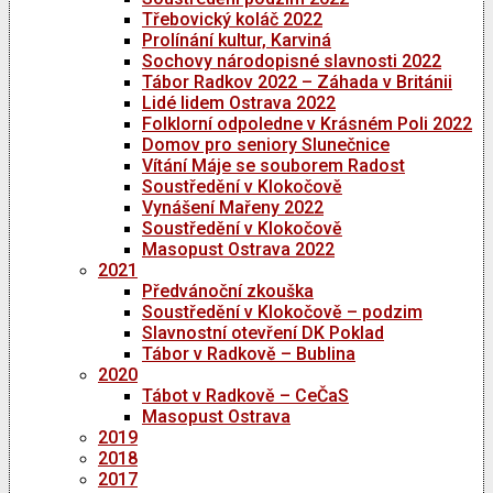
Třebovický koláč 2022
Prolínání kultur, Karviná
Sochovy národopisné slavnosti 2022
Tábor Radkov 2022 – Záhada v Británii
Lidé lidem Ostrava 2022
Folklorní odpoledne v Krásném Poli 2022
Domov pro seniory Slunečnice
Vítání Máje se souborem Radost
Soustředění v Klokočově
Vynášení Mařeny 2022
Soustředění v Klokočově
Masopust Ostrava 2022
2021
Předvánoční zkouška
Soustředění v Klokočově – podzim
Slavnostní otevření DK Poklad
Tábor v Radkově – Bublina
2020
Tábot v Radkově – CeČaS
Masopust Ostrava
2019
2018
2017