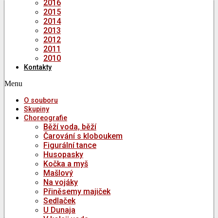
2016
2015
2014
2013
2012
2011
2010
Kontakty
Menu
O souboru
Skupiny
Choreografie
Běží voda, běží
Čarování s kloboukem
Figurální tance
Husopasky
Kočka a myš
Mašlový
Na vojáky
Přiněsemy majiček
Sedlaček
U Dunaja