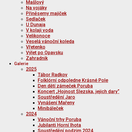
Mašlový
Na vojáky
Přiněsemy majiček
Sedlaček
U Dunaja
V kolaji voda
Velikonoce
Veselá vánoční koleda
Vřetenko
Výlet po Opavsku
Zahradnik
Galerie
2025
Tábor Radkov
Folklórní odpoledne Krásné Pole
Den dětí zámeček Poruba
Koncert „Hojnost Slezska, jejich dary“
Soustředění Jaro
Vynášení Mařeny
Minibáleček
2024
Vánoční trhy Poruba
Jubilanti Horní lhota
Soustředění podzim 2024