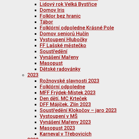
Lidový rok Velká Bystřice
Domov Iris
Folklor bez hranic
Tábor
Folklórní odpoledne Krásné Pole
Domov seniorů Hučín
Vystoupení Hlubočky
FF Lašské městečko
Soustředění
Vynášení Mařeny
Masopust
Dětské radovánky
2023
Rožnovské slavnosti 2023
Folklórní odpoledne
MFF Frýdek-Místek 2023
Den dětí, MC Krteček
DFF Májíček, Zlín 2023
Soustředění Klokočov – jaro 2023
Vystoupení v MŠ
Vynášení Mařeny 2023
Masopust 2023
Karneval v Třebovicích