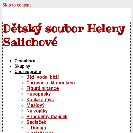
Skip to content
Dětský soubor Heleny
Salichové
O souboru
Skupiny
Choreografie
Běží voda, běží
Čarování s kloboukem
Figurální tance
Husopasky
Kočka a myš
Mašlový
Na vojáky
Přiněsemy majiček
Sedlaček
U Dunaja