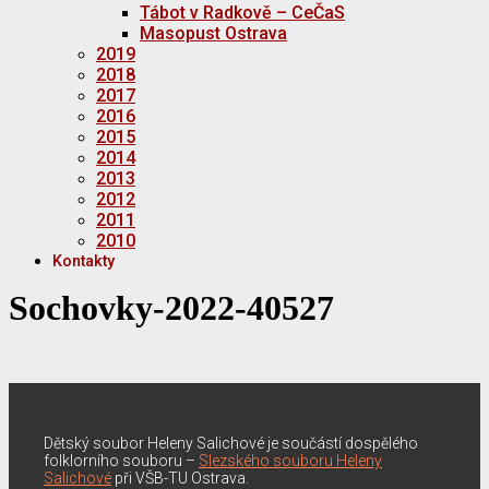
Tábot v Radkově – CeČaS
Masopust Ostrava
2019
2018
2017
2016
2015
2014
2013
2012
2011
2010
Kontakty
Sochovky-2022-40527
Dětský soubor Heleny Salichové je součástí dospělého
folklorního souboru –
Slezského souboru Heleny
Salichové
při VŠB-TU Ostrava.