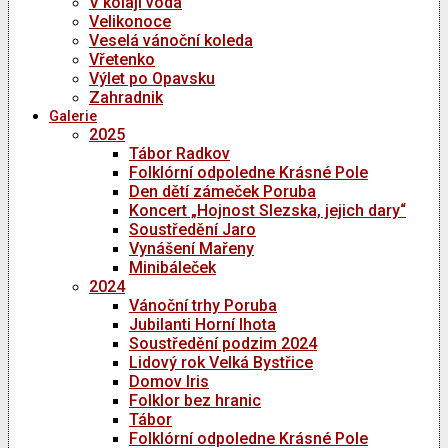
V kolaji voda
Velikonoce
Veselá vánoční koleda
Vřetenko
Výlet po Opavsku
Zahradnik
Galerie
2025
Tábor Radkov
Folklórní odpoledne Krásné Pole
Den dětí zámeček Poruba
Koncert „Hojnost Slezska, jejich dary“
Soustředění Jaro
Vynášení Mařeny
Minibáleček
2024
Vánoční trhy Poruba
Jubilanti Horní lhota
Soustředění podzim 2024
Lidový rok Velká Bystřice
Domov Iris
Folklor bez hranic
Tábor
Folklórní odpoledne Krásné Pole