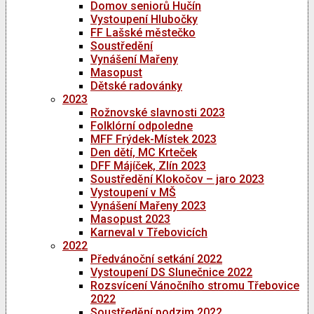
Domov seniorů Hučín
Vystoupení Hlubočky
FF Lašské městečko
Soustředění
Vynášení Mařeny
Masopust
Dětské radovánky
2023
Rožnovské slavnosti 2023
Folklórní odpoledne
MFF Frýdek-Místek 2023
Den dětí, MC Krteček
DFF Májíček, Zlín 2023
Soustředění Klokočov – jaro 2023
Vystoupení v MŠ
Vynášení Mařeny 2023
Masopust 2023
Karneval v Třebovicích
2022
Předvánoční setkání 2022
Vystoupení DS Slunečnice 2022
Rozsvícení Vánočního stromu Třebovice
2022
Soustředění podzim 2022