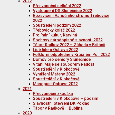
2022
Předvánoční setkání 2022
Vystoupení DS Slunečnice 2022
Rozsvícení Vánočního stromu Třebovice
2022
Soustředění podzim 2022
Třebovický koláč 2022
Prolínání kultur, Karviná
Sochovy národopisné slavnosti 2022
Tábor Radkov 2022 – Záhada v Británii
Lidé lidem Ostrava 2022
Folklorní odpoledne v Krásném Poli 2022
Domov pro seniory Slunečnice
Vítání Máje se souborem Radost
Soustředění v Klokočově
Vynášení Mařeny 2022
Soustředění v Klokočově
Masopust Ostrava 2022
2021
Předvánoční zkouška
Soustředění v Klokočově – podzim
Slavnostní otevření DK Poklad
Tábor v Radkově – Bublina
2020