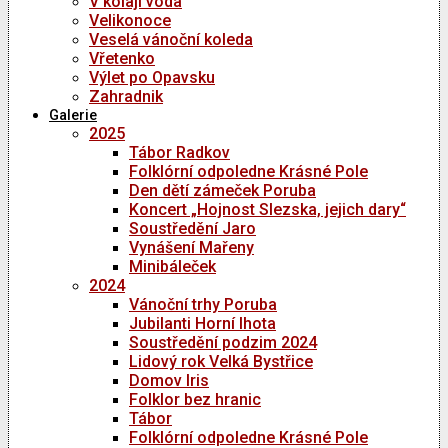
V kolaji voda
Velikonoce
Veselá vánoční koleda
Vřetenko
Výlet po Opavsku
Zahradnik
Galerie
2025
Tábor Radkov
Folklórní odpoledne Krásné Pole
Den dětí zámeček Poruba
Koncert „Hojnost Slezska, jejich dary“
Soustředění Jaro
Vynášení Mařeny
Minibáleček
2024
Vánoční trhy Poruba
Jubilanti Horní lhota
Soustředění podzim 2024
Lidový rok Velká Bystřice
Domov Iris
Folklor bez hranic
Tábor
Folklórní odpoledne Krásné Pole