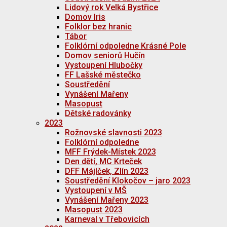
Lidový rok Velká Bystřice
Domov Iris
Folklor bez hranic
Tábor
Folklórní odpoledne Krásné Pole
Domov seniorů Hučín
Vystoupení Hlubočky
FF Lašské městečko
Soustředění
Vynášení Mařeny
Masopust
Dětské radovánky
2023
Rožnovské slavnosti 2023
Folklórní odpoledne
MFF Frýdek-Místek 2023
Den dětí, MC Krteček
DFF Májíček, Zlín 2023
Soustředění Klokočov – jaro 2023
Vystoupení v MŠ
Vynášení Mařeny 2023
Masopust 2023
Karneval v Třebovicích