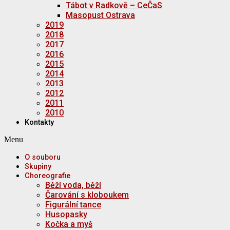
Tábot v Radkově – CeČaS
Masopust Ostrava
2019
2018
2017
2016
2015
2014
2013
2012
2011
2010
Kontakty
Menu
O souboru
Skupiny
Choreografie
Běží voda, běží
Čarování s kloboukem
Figurální tance
Husopasky
Kočka a myš