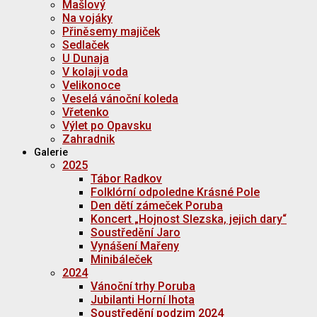
Mašlový
Na vojáky
Přiněsemy majiček
Sedlaček
U Dunaja
V kolaji voda
Velikonoce
Veselá vánoční koleda
Vřetenko
Výlet po Opavsku
Zahradnik
Galerie
2025
Tábor Radkov
Folklórní odpoledne Krásné Pole
Den dětí zámeček Poruba
Koncert „Hojnost Slezska, jejich dary“
Soustředění Jaro
Vynášení Mařeny
Minibáleček
2024
Vánoční trhy Poruba
Jubilanti Horní lhota
Soustředění podzim 2024