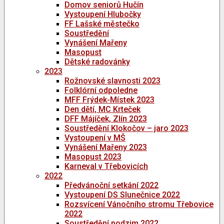
Domov seniorů Hučín
Vystoupení Hlubočky
FF Lašské městečko
Soustředění
Vynášení Mařeny
Masopust
Dětské radovánky
2023
Rožnovské slavnosti 2023
Folklórní odpoledne
MFF Frýdek-Místek 2023
Den dětí, MC Krteček
DFF Májíček, Zlín 2023
Soustředění Klokočov – jaro 2023
Vystoupení v MŠ
Vynášení Mařeny 2023
Masopust 2023
Karneval v Třebovicích
2022
Předvánoční setkání 2022
Vystoupení DS Slunečnice 2022
Rozsvícení Vánočního stromu Třebovice
2022
Soustředění podzim 2022