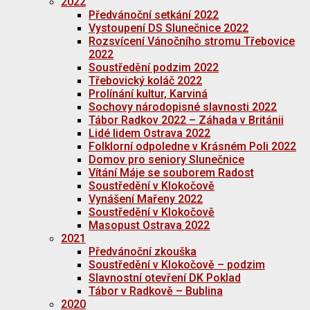
2022
Předvánoční setkání 2022
Vystoupení DS Slunečnice 2022
Rozsvícení Vánočního stromu Třebovice
2022
Soustředění podzim 2022
Třebovický koláč 2022
Prolínání kultur, Karviná
Sochovy národopisné slavnosti 2022
Tábor Radkov 2022 – Záhada v Británii
Lidé lidem Ostrava 2022
Folklorní odpoledne v Krásném Poli 2022
Domov pro seniory Slunečnice
Vítání Máje se souborem Radost
Soustředění v Klokočově
Vynášení Mařeny 2022
Soustředění v Klokočově
Masopust Ostrava 2022
2021
Předvánoční zkouška
Soustředění v Klokočově – podzim
Slavnostní otevření DK Poklad
Tábor v Radkově – Bublina
2020