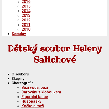
2016
2015
2014
2013
2012
2011
2010
Kontakty
Dětský soubor Heleny
Salichové
O souboru
Skupiny
Choreografie
Běží voda, běží
Čarování s kloboukem
Figurální tance
Husopasky
Kočka a myš