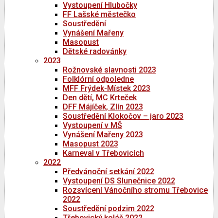
Vystoupení Hlubočky
FF Lašské městečko
Soustředění
Vynášení Mařeny
Masopust
Dětské radovánky
2023
Rožnovské slavnosti 2023
Folklórní odpoledne
MFF Frýdek-Místek 2023
Den dětí, MC Krteček
DFF Májíček, Zlín 2023
Soustředění Klokočov – jaro 2023
Vystoupení v MŠ
Vynášení Mařeny 2023
Masopust 2023
Karneval v Třebovicích
2022
Předvánoční setkání 2022
Vystoupení DS Slunečnice 2022
Rozsvícení Vánočního stromu Třebovice
2022
Soustředění podzim 2022
Třebovický koláč 2022