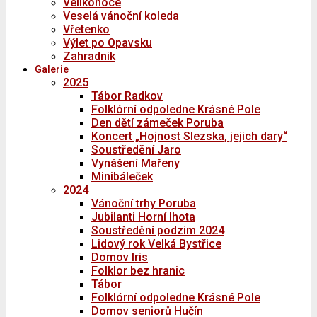
Velikonoce
Veselá vánoční koleda
Vřetenko
Výlet po Opavsku
Zahradnik
Galerie
2025
Tábor Radkov
Folklórní odpoledne Krásné Pole
Den dětí zámeček Poruba
Koncert „Hojnost Slezska, jejich dary“
Soustředění Jaro
Vynášení Mařeny
Minibáleček
2024
Vánoční trhy Poruba
Jubilanti Horní lhota
Soustředění podzim 2024
Lidový rok Velká Bystřice
Domov Iris
Folklor bez hranic
Tábor
Folklórní odpoledne Krásné Pole
Domov seniorů Hučín