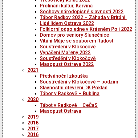
Prolínání kultur, Karviná
Sochovy národopisné slavnosti 2022
Tábor Radkov 2022 – Záhada v Británii
Lidé lidem Ostrava 2022
Folklorní odpoledne v Krásném Poli 2022
Domov pro seniory Slunečnice
Vítání Máje se souborem Radost
Soustředění v Klokočově
Vynášení Mařeny 2022
Soustředění v Klokočově
Masopust Ostrava 2022
2021
Předvánoční zkouška
Soustředění v Klokočově – podzim
Slavnostní otevření DK Poklad
Tábor v Radkově – Bublina
2020
Tábot v Radkově – CeČaS
Masopust Ostrava
2019
2018
2017
2016