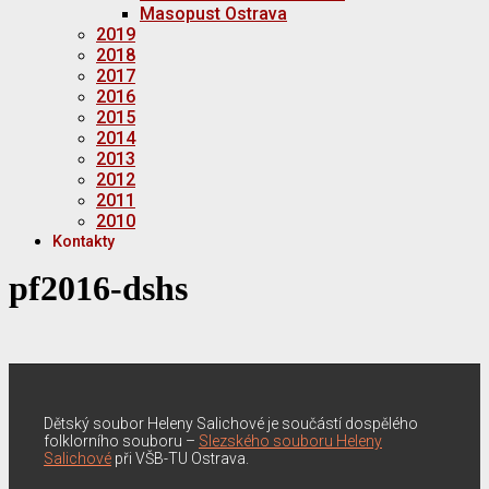
Masopust Ostrava
2019
2018
2017
2016
2015
2014
2013
2012
2011
2010
Kontakty
pf2016-dshs
Dětský soubor Heleny Salichové je součástí dospělého
folklorního souboru –
Slezského souboru Heleny
Salichové
při VŠB-TU Ostrava.