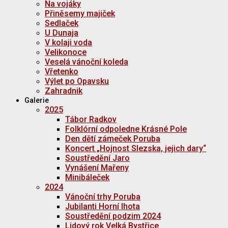
Na vojáky
Přiněsemy majiček
Sedlaček
U Dunaja
V kolaji voda
Velikonoce
Veselá vánoční koleda
Vřetenko
Výlet po Opavsku
Zahradnik
Galerie
2025
Tábor Radkov
Folklórní odpoledne Krásné Pole
Den dětí zámeček Poruba
Koncert „Hojnost Slezska, jejich dary“
Soustředění Jaro
Vynášení Mařeny
Minibáleček
2024
Vánoční trhy Poruba
Jubilanti Horní lhota
Soustředění podzim 2024
Lidový rok Velká Bystřice