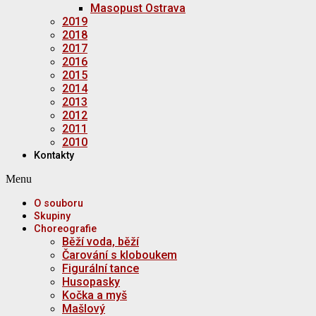
Masopust Ostrava
2019
2018
2017
2016
2015
2014
2013
2012
2011
2010
Kontakty
Menu
O souboru
Skupiny
Choreografie
Běží voda, běží
Čarování s kloboukem
Figurální tance
Husopasky
Kočka a myš
Mašlový