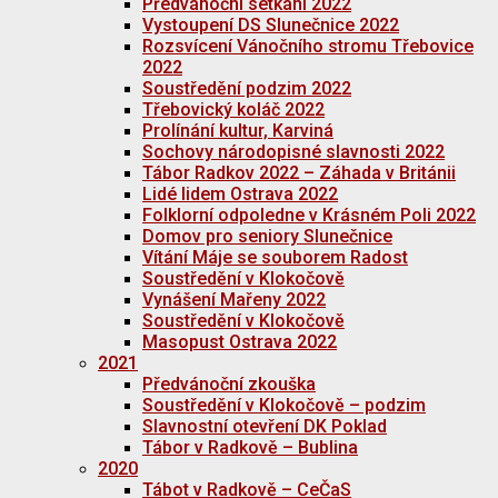
Předvánoční setkání 2022
Vystoupení DS Slunečnice 2022
Rozsvícení Vánočního stromu Třebovice
2022
Soustředění podzim 2022
Třebovický koláč 2022
Prolínání kultur, Karviná
Sochovy národopisné slavnosti 2022
Tábor Radkov 2022 – Záhada v Británii
Lidé lidem Ostrava 2022
Folklorní odpoledne v Krásném Poli 2022
Domov pro seniory Slunečnice
Vítání Máje se souborem Radost
Soustředění v Klokočově
Vynášení Mařeny 2022
Soustředění v Klokočově
Masopust Ostrava 2022
2021
Předvánoční zkouška
Soustředění v Klokočově – podzim
Slavnostní otevření DK Poklad
Tábor v Radkově – Bublina
2020
Tábot v Radkově – CeČaS