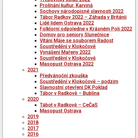
Prolínání kultur, Karviná
Sochovy národopisné slavnosti 2022
Tábor Radkov 2022 – Záhada v Británii
Lidé lidem Ostrava 2022
Folklorní odpoledne v Krásném Poli 2022
Domov pro seniory Slunečnice
Vítání Máje se souborem Radost
Soustředění v Klokočově
Vynášení Mařeny 2022
Soustředění v Klokočově
Masopust Ostrava 2022
2021
Předvánoční zkouška
Soustředění v Klokočově – podzim
Slavnostní otevření DK Poklad
Tábor v Radkově – Bublina
2020
Tábot v Radkově – CeČaS
Masopust Ostrava
2019
2018
2017
2016