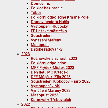
Domov Iris
Folklor bez hranic
Tábor
Folklórní odpoledne Krásné Pole
Domov seniorů Hučín
Vystoupení Hlubočky
FF Lašské městečko
Soustředění
Vynášení Mařeny
Masopust
Dětské radovánky
2023
Rožnovské slavnosti 2023
Folklórní odpoledne
MFF Frýdek-Místek 2023
Den dětí, MC Krteček
DFF Májíček, Zlín 2023
Soustředění Klokočov – jaro 2023
Vystoupení v MŠ
Vynášení Mařeny 2023
Masopust 2023
Karneval v Třebovicích
2022