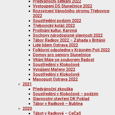
Předvánoční setkání 2022
Vystoupení DS Slunečnice 2022
Rozsvícení Vánočního stromu Třebovice
2022
Soustředění podzim 2022
Třebovický koláč 2022
Prolínání kultur, Karviná
Sochovy národopisné slavnosti 2022
Tábor Radkov 2022 – Záhada v Británii
Lidé lidem Ostrava 2022
Folklorní odpoledne v Krásném Poli 2022
Domov pro seniory Slunečnice
Vítání Máje se souborem Radost
Soustředění v Klokočově
Vynášení Mařeny 2022
Soustředění v Klokočově
Masopust Ostrava 2022
2021
Předvánoční zkouška
Soustředění v Klokočově – podzim
Slavnostní otevření DK Poklad
Tábor v Radkově – Bublina
2020
Tábot v Radkově – CeČaS