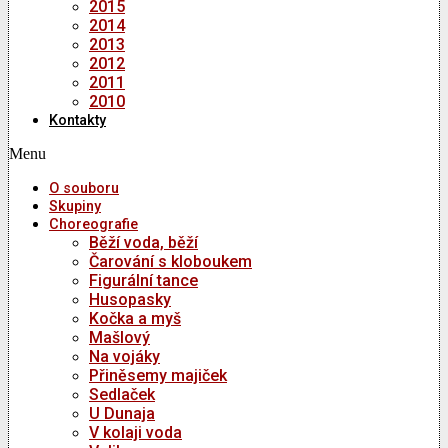
2015
2014
2013
2012
2011
2010
Kontakty
Menu
O souboru
Skupiny
Choreografie
Běží voda, běží
Čarování s kloboukem
Figurální tance
Husopasky
Kočka a myš
Mašlový
Na vojáky
Přiněsemy majiček
Sedlaček
U Dunaja
V kolaji voda