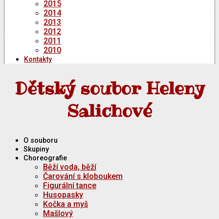
2015
2014
2013
2012
2011
2010
Kontakty
Dětský soubor Heleny
Salichové
O souboru
Skupiny
Choreografie
Běží voda, běží
Čarování s kloboukem
Figurální tance
Husopasky
Kočka a myš
Mašlový