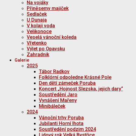
Na vojáky
Přiněsemy majiček
Sedlaček
U Dunaja
V kolaji voda
Velikonoce
Veselá vánoční koleda
Vřetenko
Výlet po Opavsku
Zahradnik
Galerie
2025
Tábor Radkov
Folklórní odpoledne Krásné Pole
Den dětí zámeček Poruba
Koncert „Hojnost Slezska, jejich dary“
Soustředění Jaro
Vynášení Mařeny
Minibáleček
2024
Vánoční trhy Poruba
Jubilanti Horní lhota
Soustředění podzim 2024
Lidový rok Velká Bystřice