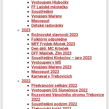
Vystoupení Hlubočky
FF Lašské městečko
Soustředění
Vynášení Mařeny
Masopust
Dětské radovánky
2023
Rožnovské slavnosti 2023
Folklórní odpoledne
MFF Frýdek-Místek 2023
Den dětí, MC Krteček
DFF Májíček, Zlín 2023
Soustředění Klokočov – jaro 2023
Vystoupení v MŠ
Vynášení Mařeny 2023
Masopust 2023
Karneval v Třebovicích
2022
Předvánoční setkání 2022
Vystoupení DS Slunečnice 2022
Rozsvícení Vánočního stromu Třebovice
2022
Soustředění podzim 2022
Třebovický koláč 2022