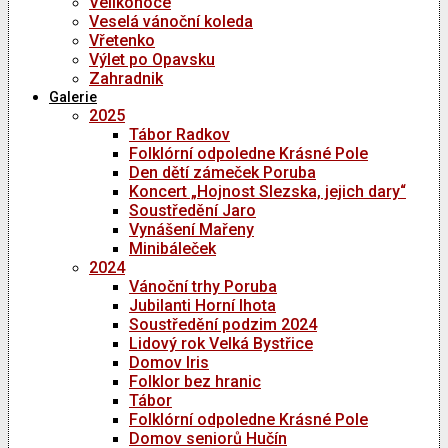
Velikonoce
Veselá vánoční koleda
Vřetenko
Výlet po Opavsku
Zahradnik
Galerie
2025
Tábor Radkov
Folklórní odpoledne Krásné Pole
Den dětí zámeček Poruba
Koncert „Hojnost Slezska, jejich dary“
Soustředění Jaro
Vynášení Mařeny
Minibáleček
2024
Vánoční trhy Poruba
Jubilanti Horní lhota
Soustředění podzim 2024
Lidový rok Velká Bystřice
Domov Iris
Folklor bez hranic
Tábor
Folklórní odpoledne Krásné Pole
Domov seniorů Hučín