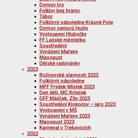
Domov Iris
Folklor bez hranic
Tábor
Folklórní odpoledne Krásné Pole
Domov seniorů Hučín
Vystoupení Hlubočky
FF Lašské městečko
Soustředění
Vynášení Mařeny
Masopust
Dětské radovánky
2023
Rožnovské slavnosti 2023
Folklórní odpoledne
MFF Frýdek-Místek 2023
Den dětí, MC Krteček
DFF Májíček, Zlín 2023
Soustředění Klokočov – jaro 2023
Vystoupení v MŠ
Vynášení Mařeny 2023
Masopust 2023
Karneval v Třebovicích
2022