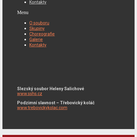
Kontakty
Menu
O souboru
Skupiny
Choreografie
Galerie
Kontakty
Slezský soubor Heleny Salichové
www.sshs.cz
Podzimní slavnost – Třebovický koláč
www.trebovickykolac.com