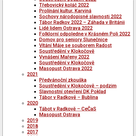
Třebovický koláč 2022
Prolínání kultur, Karviná
Sochovy národopisné slavnosti 2022
Tábor Radkov 2022 – Záhada v Británii
Lidé lidem Ostrava 2022
Folklorní odpoledne v Krásném Poli 2022
Domov pro seniory Slunečnice
Vítání Máje se souborem Radost
Soustředění v Klokočově
Vynášení Mařeny 2022
Soustředění v Klokočově
Masopust Ostrava 2022
2021
Předvánoční zkouška
Soustředění v Klokočově – podzim
Slavnostní otevření DK Poklad
Tábor v Radkově – Bublina
2020
Tábot v Radkově – CeČaS
Masopust Ostrava
2019
2018
2017