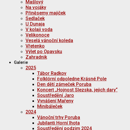
Mašlový
Na vojáky
Přiněsemy majiček
Sedlaček
U Dunaja
V kolaji voda
Velikonoce
Veselá vánoční koleda
Vřetenko
Výlet po Opavsku
Zahradnik
Galerie
2025
Tábor Radkov
Folklórní odpoledne Krásné Pole
Den dětí zámeček Poruba
Koncert „Hojnost Slezska, jejich dary“
Soustředění Jaro
Vynášení Mařeny
Minibáleček
2024
Vánoční trhy Poruba
Jubilanti Horní lhota
Soustředění podzim 2024