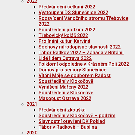
2022
Předvánoční setkání 2022
Vystoupení DS Slunečnice 2022
Rozsvícení Vánočního stromu Třebovice
2022
Soustředění podzim 2022
Třebovický koláč 2022
Prolínání kultur, Karviná
Sochovy národopisné slavnosti 2022
Tábor Radkov 2022 – Záhada v Británii
Lidé lidem Ostrava 2022
Folklorní odpoledne v Krásném Poli 2022
Domov pro seniory Slunečnice
Vítání Máje se souborem Radost
Soustředění v Klokočově
Vynášení Mařeny 2022
Soustředění v Klokočově
Masopust Ostrava 2022
2021
Předvánoční zkouška
Soustředění v Klokočově – podzim
Slavnostní otevření DK Poklad
Tábor v Radkově – Bublina
2020