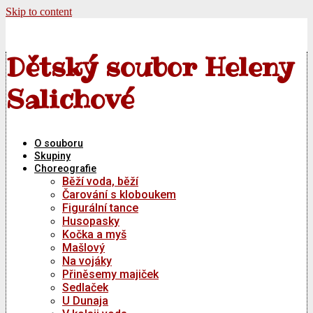
Skip to content
Dětský soubor Heleny
Salichové
O souboru
Skupiny
Choreografie
Běží voda, běží
Čarování s kloboukem
Figurální tance
Husopasky
Kočka a myš
Mašlový
Na vojáky
Přiněsemy majiček
Sedlaček
U Dunaja