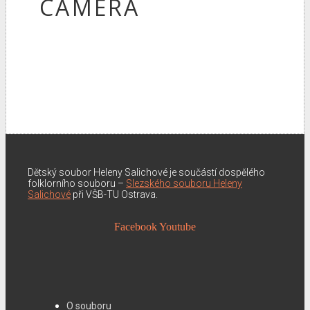
CAMERA
Dětský soubor Heleny Salichové je součástí dospělého
folklorního souboru –
Slezského souboru Heleny
Salichové
při VŠB-TU Ostrava.
Facebook
Youtube
O souboru