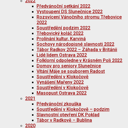
2022
Předvánoční setkání 2022
Vystoupení DS Slunečnice 2022
Rozsvícení Vánočního stromu Třebovice
2022
Soustředění podzim 2022
Třebovický koláč 2022
Prolínání kultur, Karviná
Sochovy národopisné slavnosti 2022
Tábor Radkov 2022 – Záhada v Británii
Lidé lidem Ostrava 2022
Folklorní odpoledne v Krásném Poli 2022
Domov pro seniory Slunečnice
Vítání Máje se souborem Radost
Soustředění v Klokočově
Vynášení Mařeny 2022
Soustředění v Klokočově
Masopust Ostrava 2022
2021
Předvánoční zkouška
Soustředění v Klokočově – podzim
Slavnostní otevření DK Poklad
Tábor v Radkově – Bublina
2020