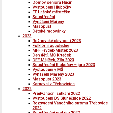
Domov seniorů Hučín
Vystoupení Hlubočky
FF Lašské městečko
Soustředění
Vynášení Mařeny
Masopust
Dětské radovánky
2023
Rožnovské slavnosti 2023
Folklórní odpoledne
MFF Frýdek-Místek 2023
Den dětí, MC Krteček
DFF Májíček, Zlín 2023
Soustředění Klokočov – jaro 2023
Vystoupení v MŠ
Vynášení Mařeny 2023
Masopust 2023
Karneval v Třebovicích
2022
Předvánoční setkání 2022
Vystoupení DS Slunečnice 2022
Rozsvícení Vánočního stromu Třebovice
2022
Soustředění podzim 2022