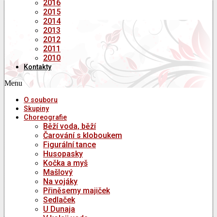
2016
2015
2014
2013
2012
2011
2010
Kontakty
Menu
O souboru
Skupiny
Choreografie
Běží voda, běží
Čarování s kloboukem
Figurální tance
Husopasky
Kočka a myš
Mašlový
Na vojáky
Přiněsemy majiček
Sedlaček
U Dunaja