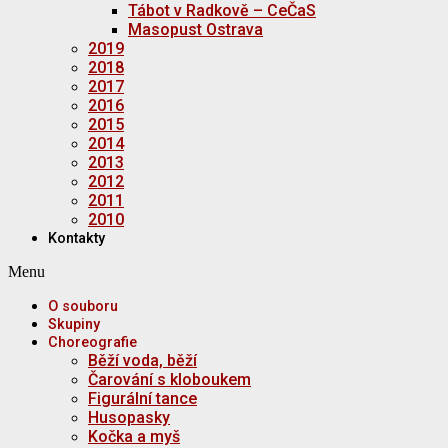
Tábot v Radkově – CeČaS
Masopust Ostrava
2019
2018
2017
2016
2015
2014
2013
2012
2011
2010
Kontakty
Menu
O souboru
Skupiny
Choreografie
Běží voda, běží
Čarování s kloboukem
Figurální tance
Husopasky
Kočka a myš