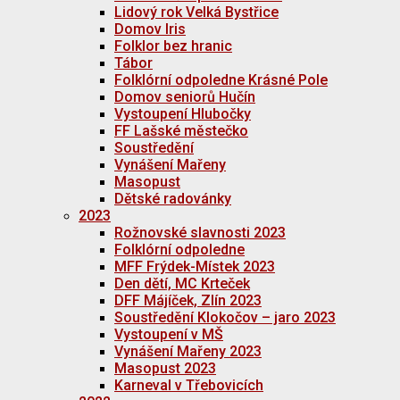
Lidový rok Velká Bystřice
Domov Iris
Folklor bez hranic
Tábor
Folklórní odpoledne Krásné Pole
Domov seniorů Hučín
Vystoupení Hlubočky
FF Lašské městečko
Soustředění
Vynášení Mařeny
Masopust
Dětské radovánky
2023
Rožnovské slavnosti 2023
Folklórní odpoledne
MFF Frýdek-Místek 2023
Den dětí, MC Krteček
DFF Májíček, Zlín 2023
Soustředění Klokočov – jaro 2023
Vystoupení v MŠ
Vynášení Mařeny 2023
Masopust 2023
Karneval v Třebovicích