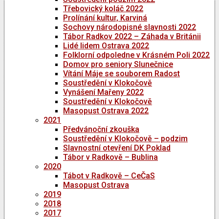
Třebovický koláč 2022
Prolínání kultur, Karviná
Sochovy národopisné slavnosti 2022
Tábor Radkov 2022 – Záhada v Británii
Lidé lidem Ostrava 2022
Folklorní odpoledne v Krásném Poli 2022
Domov pro seniory Slunečnice
Vítání Máje se souborem Radost
Soustředění v Klokočově
Vynášení Mařeny 2022
Soustředění v Klokočově
Masopust Ostrava 2022
2021
Předvánoční zkouška
Soustředění v Klokočově – podzim
Slavnostní otevření DK Poklad
Tábor v Radkově – Bublina
2020
Tábot v Radkově – CeČaS
Masopust Ostrava
2019
2018
2017