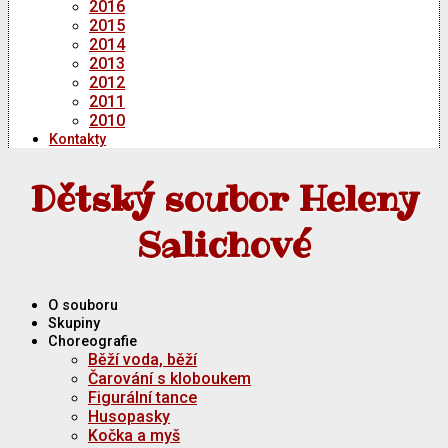
2016
2015
2014
2013
2012
2011
2010
Kontakty
Dětský soubor Heleny
Salichové
O souboru
Skupiny
Choreografie
Běží voda, běží
Čarování s kloboukem
Figurální tance
Husopasky
Kočka a myš