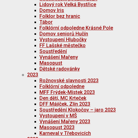
Lidový rok Velká Bystřice
Domov Iris
Folklor bez hranic
Tábor
Folklórní odpoledne Krásné Pole
Domov seniorů Hučín
Vystoupení Hlubočky
FF Lašské městečko
Soustředění
Vynášení Mařeny
Masopust
Dětské radovánky
2023
Rožnovské slavnosti 2023
Folklórní odpoledne
MFF Frýdek-Místek 2023
Den dětí, MC Krteček
DFF Májíček, Zlín 2023
Soustředění Klokočov – jaro 2023
Vystoupení v MŠ
Vynášení Mařeny 2023
Masopust 2023
Karneval v Třebovicích