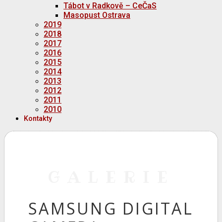
Tábot v Radkově – CeČaS
Masopust Ostrava
2019
2018
2017
2016
2015
2014
2013
2012
2011
2010
Kontakty
GALERIE
SAMSUNG DIGITAL