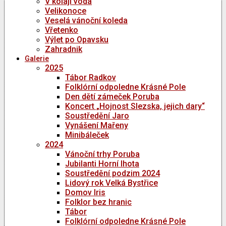
V kolaji voda
Velikonoce
Veselá vánoční koleda
Vřetenko
Výlet po Opavsku
Zahradnik
Galerie
2025
Tábor Radkov
Folklórní odpoledne Krásné Pole
Den dětí zámeček Poruba
Koncert „Hojnost Slezska, jejich dary“
Soustředění Jaro
Vynášení Mařeny
Minibáleček
2024
Vánoční trhy Poruba
Jubilanti Horní lhota
Soustředění podzim 2024
Lidový rok Velká Bystřice
Domov Iris
Folklor bez hranic
Tábor
Folklórní odpoledne Krásné Pole