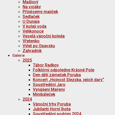
Mašlový
Na vojáky
Přiněsemy majiček
Sedlaček
U Dunaja
V kolaji voda
Velikonoce
Veselá vánoční koleda
Vřetenko
Výlet po Opavsku
Zahradnik
Galerie
2025
Tábor Radkov
Folklórní odpoledne Krásné Pole
Den dětí zámeček Poruba
Koncert „Hojnost Slezska, jejich dary“
Soustředění Jaro
Vynášení Mařeny
Minibáleček
2024
Vánoční trhy Poruba
Jubilanti Horní lhota
Soustředění podzim 2024