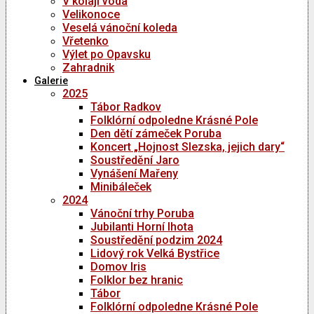
V kolaji voda
Velikonoce
Veselá vánoční koleda
Vřetenko
Výlet po Opavsku
Zahradnik
Galerie
2025
Tábor Radkov
Folklórní odpoledne Krásné Pole
Den dětí zámeček Poruba
Koncert „Hojnost Slezska, jejich dary“
Soustředění Jaro
Vynášení Mařeny
Minibáleček
2024
Vánoční trhy Poruba
Jubilanti Horní lhota
Soustředění podzim 2024
Lidový rok Velká Bystřice
Domov Iris
Folklor bez hranic
Tábor
Folklórní odpoledne Krásné Pole