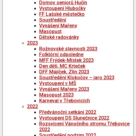
Domov seniorů Hučín
Vystoupení Hlubočky
FF Lašské městečko
Soustředění
Vynášení Mařeny
Masopust
Dětské radovánky
2023
Rožnovské slavnosti 2023
Folklórní odpoledne
MFF Frýdek-Místek 2023
Den dětí, MC Krteček
DFF Májíček, Zlín 2023
Soustředění Klokočov – jaro 2023
Vystoupení v MŠ
Vynášení Mařeny 2023
Masopust 2023
Karneval v Třebovicích
2022
Předvánoční setkání 2022
Vystoupení DS Slunečnice 2022
Rozsvícení Vánočního stromu Třebovice
2022
Soustředění podzim 2022