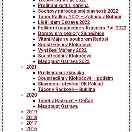
Prolínání kultur, Karviná
Sochovy národopisné slavnosti 2022
Tábor Radkov 2022 – Záhada v Británii
Lidé lidem Ostrava 2022
Folklorní odpoledne v Krásném Poli 2022
Domov pro seniory Slunečnice
Vítání Máje se souborem Radost
Soustředění v Klokočově
Vynášení Mařeny 2022
Soustředění v Klokočově
Masopust Ostrava 2022
2021
Předvánoční zkouška
Soustředění v Klokočově – podzim
Slavnostní otevření DK Poklad
Tábor v Radkově – Bublina
2020
Tábot v Radkově – CeČaS
Masopust Ostrava
2019
2018
2017
2016