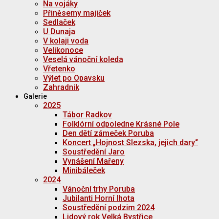
Na vojáky
Přiněsemy majiček
Sedlaček
U Dunaja
V kolaji voda
Velikonoce
Veselá vánoční koleda
Vřetenko
Výlet po Opavsku
Zahradnik
Galerie
2025
Tábor Radkov
Folklórní odpoledne Krásné Pole
Den dětí zámeček Poruba
Koncert „Hojnost Slezska, jejich dary“
Soustředění Jaro
Vynášení Mařeny
Minibáleček
2024
Vánoční trhy Poruba
Jubilanti Horní lhota
Soustředění podzim 2024
Lidový rok Velká Bystřice