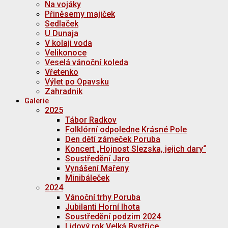
Na vojáky
Přiněsemy majiček
Sedlaček
U Dunaja
V kolaji voda
Velikonoce
Veselá vánoční koleda
Vřetenko
Výlet po Opavsku
Zahradnik
Galerie
2025
Tábor Radkov
Folklórní odpoledne Krásné Pole
Den dětí zámeček Poruba
Koncert „Hojnost Slezska, jejich dary“
Soustředění Jaro
Vynášení Mařeny
Minibáleček
2024
Vánoční trhy Poruba
Jubilanti Horní lhota
Soustředění podzim 2024
Lidový rok Velká Bystřice