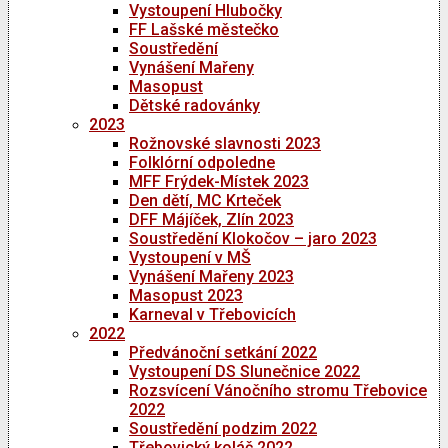
Vystoupení Hlubočky
FF Lašské městečko
Soustředění
Vynášení Mařeny
Masopust
Dětské radovánky
2023
Rožnovské slavnosti 2023
Folklórní odpoledne
MFF Frýdek-Místek 2023
Den dětí, MC Krteček
DFF Májíček, Zlín 2023
Soustředění Klokočov – jaro 2023
Vystoupení v MŠ
Vynášení Mařeny 2023
Masopust 2023
Karneval v Třebovicích
2022
Předvánoční setkání 2022
Vystoupení DS Slunečnice 2022
Rozsvícení Vánočního stromu Třebovice
2022
Soustředění podzim 2022
Třebovický koláč 2022