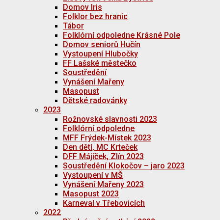
Domov Iris
Folklor bez hranic
Tábor
Folklórní odpoledne Krásné Pole
Domov seniorů Hučín
Vystoupení Hlubočky
FF Lašské městečko
Soustředění
Vynášení Mařeny
Masopust
Dětské radovánky
2023
Rožnovské slavnosti 2023
Folklórní odpoledne
MFF Frýdek-Místek 2023
Den dětí, MC Krteček
DFF Májíček, Zlín 2023
Soustředění Klokočov – jaro 2023
Vystoupení v MŠ
Vynášení Mařeny 2023
Masopust 2023
Karneval v Třebovicích
2022