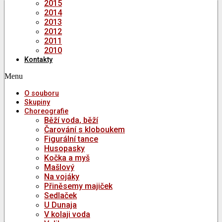
2015
2014
2013
2012
2011
2010
Kontakty
Menu
O souboru
Skupiny
Choreografie
Běží voda, běží
Čarování s kloboukem
Figurální tance
Husopasky
Kočka a myš
Mašlový
Na vojáky
Přiněsemy majiček
Sedlaček
U Dunaja
V kolaji voda