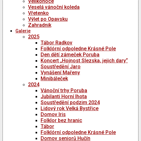
Velikonoce
Veselá vánoční koleda
Vřetenko
Výlet po Opavsku
Zahradnik
Galerie
2025
Tábor Radkov
Folklórní odpoledne Krásné Pole
Den dětí zámeček Poruba
Koncert „Hojnost Slezska, jejich dary“
Soustředění Jaro
Vynášení Mařeny
Minibáleček
2024
Vánoční trhy Poruba
Jubilanti Horní lhota
Soustředění podzim 2024
Lidový rok Velká Bystřice
Domov Iris
Folklor bez hranic
Tábor
Folklórní odpoledne Krásné Pole
Domov seniorů Hučín