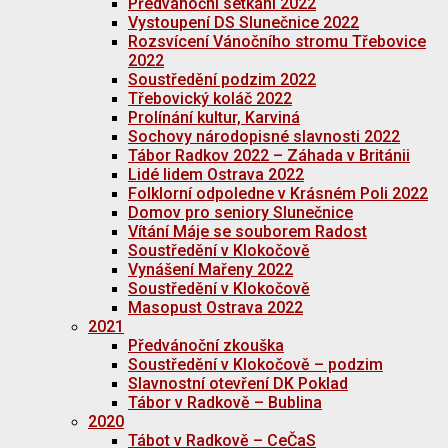
Předvánoční setkání 2022
Vystoupení DS Slunečnice 2022
Rozsvícení Vánočního stromu Třebovice
2022
Soustředění podzim 2022
Třebovický koláč 2022
Prolínání kultur, Karviná
Sochovy národopisné slavnosti 2022
Tábor Radkov 2022 – Záhada v Británii
Lidé lidem Ostrava 2022
Folklorní odpoledne v Krásném Poli 2022
Domov pro seniory Slunečnice
Vítání Máje se souborem Radost
Soustředění v Klokočově
Vynášení Mařeny 2022
Soustředění v Klokočově
Masopust Ostrava 2022
2021
Předvánoční zkouška
Soustředění v Klokočově – podzim
Slavnostní otevření DK Poklad
Tábor v Radkově – Bublina
2020
Tábot v Radkově – CeČaS