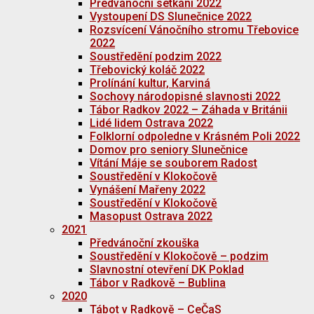
Předvánoční setkání 2022
Vystoupení DS Slunečnice 2022
Rozsvícení Vánočního stromu Třebovice
2022
Soustředění podzim 2022
Třebovický koláč 2022
Prolínání kultur, Karviná
Sochovy národopisné slavnosti 2022
Tábor Radkov 2022 – Záhada v Británii
Lidé lidem Ostrava 2022
Folklorní odpoledne v Krásném Poli 2022
Domov pro seniory Slunečnice
Vítání Máje se souborem Radost
Soustředění v Klokočově
Vynášení Mařeny 2022
Soustředění v Klokočově
Masopust Ostrava 2022
2021
Předvánoční zkouška
Soustředění v Klokočově – podzim
Slavnostní otevření DK Poklad
Tábor v Radkově – Bublina
2020
Tábot v Radkově – CeČaS