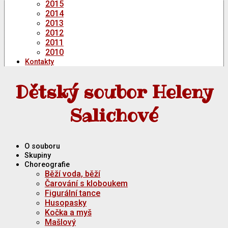
2015
2014
2013
2012
2011
2010
Kontakty
Dětský soubor Heleny
Salichové
O souboru
Skupiny
Choreografie
Běží voda, běží
Čarování s kloboukem
Figurální tance
Husopasky
Kočka a myš
Mašlový