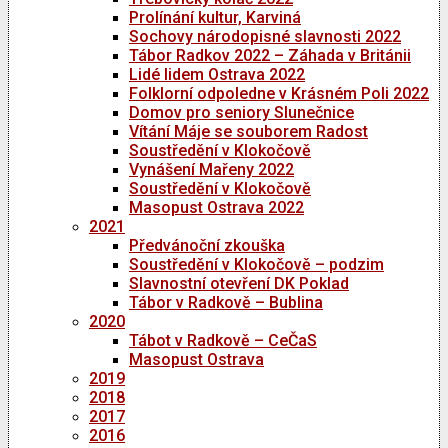
Prolínání kultur, Karviná
Sochovy národopisné slavnosti 2022
Tábor Radkov 2022 – Záhada v Británii
Lidé lidem Ostrava 2022
Folklorní odpoledne v Krásném Poli 2022
Domov pro seniory Slunečnice
Vítání Máje se souborem Radost
Soustředění v Klokočově
Vynášení Mařeny 2022
Soustředění v Klokočově
Masopust Ostrava 2022
2021
Předvánoční zkouška
Soustředění v Klokočově – podzim
Slavnostní otevření DK Poklad
Tábor v Radkově – Bublina
2020
Tábot v Radkově – CeČaS
Masopust Ostrava
2019
2018
2017
2016