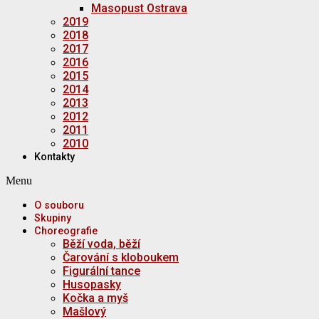
Masopust Ostrava
2019
2018
2017
2016
2015
2014
2013
2012
2011
2010
Kontakty
Menu
O souboru
Skupiny
Choreografie
Běží voda, běží
Čarování s kloboukem
Figurální tance
Husopasky
Kočka a myš
Mašlový