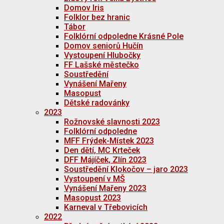
Domov Iris
Folklor bez hranic
Tábor
Folklórní odpoledne Krásné Pole
Domov seniorů Hučín
Vystoupení Hlubočky
FF Lašské městečko
Soustředění
Vynášení Mařeny
Masopust
Dětské radovánky
2023
Rožnovské slavnosti 2023
Folklórní odpoledne
MFF Frýdek-Místek 2023
Den dětí, MC Krteček
DFF Májíček, Zlín 2023
Soustředění Klokočov – jaro 2023
Vystoupení v MŠ
Vynášení Mařeny 2023
Masopust 2023
Karneval v Třebovicích
2022