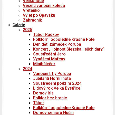
Velikonoce
Veselá vánoční koleda
Vřetenko
Výlet po Opavsku
Zahradnik
Galerie
2025
Tábor Radkov
Folklórní odpoledne Krásné Pole
Den dětí zámeček Poruba
Koncert „Hojnost Slezska, jejich dary“
Soustředění Jaro
Vynášení Mařeny
Minibáleček
2024
Vánoční trhy Poruba
Jubilanti Horní lhota
Soustředění podzim 2024
Lidový rok Velká Bystřice
Domov Iris
Folklor bez hranic
Tábor
Folklórní odpoledne Krásné Pole
Domov seniorů Hučín