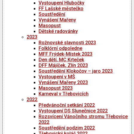
Vystoupení Hlubočky
FF Lašské městečko
Soustředění
Vynášení Mařeny
Masopust
Dětské radovánky
2023
Rožnovské slavnosti 2023
Folklórní odpoledne
MFF Frýdek-Místek 2023
Den dětí, MC Krteček
DFF Májíček, Zlín 2023
Soustředění Klokočov – jaro 2023
Vystoupení v MŠ
Vynášení Mařeny 2023
Masopust 2023
Karneval v Třebovicích
2022
Předvánoční setkání 2022
Vystoupení DS Slunečnice 2022
Rozsvícení Vánočního stromu Třebovice
2022
Soustředění podzim 2022
Třebovický koláč 2022