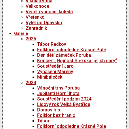
V kolaji voda
Velikonoce
Veselá vánoční koleda
Vřetenko
Výlet po Opavsku
Zahradnik
Galerie
2025
Tábor Radkov
Folklórní odpoledne Krásné Pole
Den dětí zámeček Poruba
Koncert „Hojnost Slezska, jejich dary“
Soustředění Jaro
Vynášení Mařeny
Minibáleček
2024
Vánoční trhy Poruba
Jubilanti Horní lhota
Soustředění podzim 2024
Lidový rok Velká Bystřice
Domov Iris
Folklor bez hranic
Tábor
Folklórní odpoledne Krásné Pole