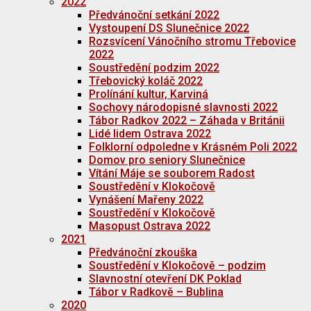
2022
Předvánoční setkání 2022
Vystoupení DS Slunečnice 2022
Rozsvícení Vánočního stromu Třebovice
2022
Soustředění podzim 2022
Třebovický koláč 2022
Prolínání kultur, Karviná
Sochovy národopisné slavnosti 2022
Tábor Radkov 2022 – Záhada v Británii
Lidé lidem Ostrava 2022
Folklorní odpoledne v Krásném Poli 2022
Domov pro seniory Slunečnice
Vítání Máje se souborem Radost
Soustředění v Klokočově
Vynášení Mařeny 2022
Soustředění v Klokočově
Masopust Ostrava 2022
2021
Předvánoční zkouška
Soustředění v Klokočově – podzim
Slavnostní otevření DK Poklad
Tábor v Radkově – Bublina
2020