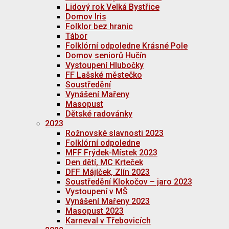
Lidový rok Velká Bystřice
Domov Iris
Folklor bez hranic
Tábor
Folklórní odpoledne Krásné Pole
Domov seniorů Hučín
Vystoupení Hlubočky
FF Lašské městečko
Soustředění
Vynášení Mařeny
Masopust
Dětské radovánky
2023
Rožnovské slavnosti 2023
Folklórní odpoledne
MFF Frýdek-Místek 2023
Den dětí, MC Krteček
DFF Májíček, Zlín 2023
Soustředění Klokočov – jaro 2023
Vystoupení v MŠ
Vynášení Mařeny 2023
Masopust 2023
Karneval v Třebovicích