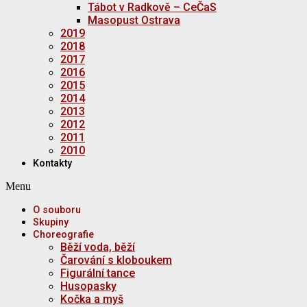
Tábot v Radkově – CeČaS
Masopust Ostrava
2019
2018
2017
2016
2015
2014
2013
2012
2011
2010
Kontakty
Menu
O souboru
Skupiny
Choreografie
Běží voda, běží
Čarování s kloboukem
Figurální tance
Husopasky
Kočka a myš