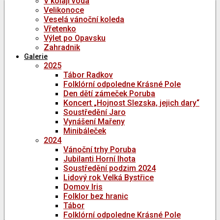
V kolaji voda
Velikonoce
Veselá vánoční koleda
Vřetenko
Výlet po Opavsku
Zahradnik
Galerie
2025
Tábor Radkov
Folklórní odpoledne Krásné Pole
Den dětí zámeček Poruba
Koncert „Hojnost Slezska, jejich dary“
Soustředění Jaro
Vynášení Mařeny
Minibáleček
2024
Vánoční trhy Poruba
Jubilanti Horní lhota
Soustředění podzim 2024
Lidový rok Velká Bystřice
Domov Iris
Folklor bez hranic
Tábor
Folklórní odpoledne Krásné Pole