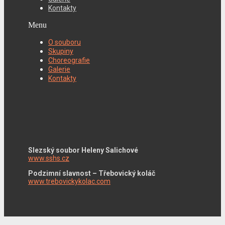
Kontakty
Menu
O souboru
Skupiny
Choreografie
Galerie
Kontakty
Slezský soubor Heleny Salichové
www.sshs.cz
Podzimní slavnost – Třebovický koláč
www.trebovickykolac.com