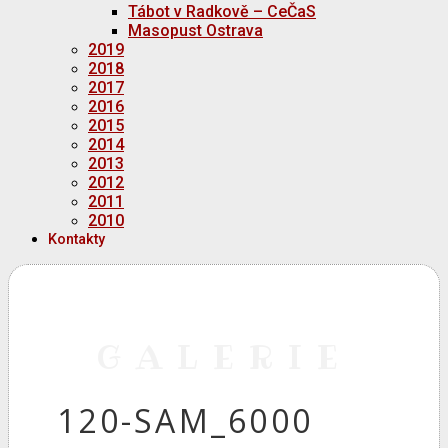
Tábot v Radkově – CeČaS
Masopust Ostrava
2019
2018
2017
2016
2015
2014
2013
2012
2011
2010
Kontakty
GALERIE
120-SAM_6000