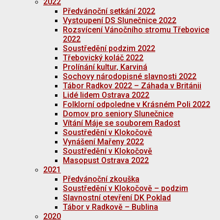
2022
Předvánoční setkání 2022
Vystoupení DS Slunečnice 2022
Rozsvícení Vánočního stromu Třebovice
2022
Soustředění podzim 2022
Třebovický koláč 2022
Prolínání kultur, Karviná
Sochovy národopisné slavnosti 2022
Tábor Radkov 2022 – Záhada v Británii
Lidé lidem Ostrava 2022
Folklorní odpoledne v Krásném Poli 2022
Domov pro seniory Slunečnice
Vítání Máje se souborem Radost
Soustředění v Klokočově
Vynášení Mařeny 2022
Soustředění v Klokočově
Masopust Ostrava 2022
2021
Předvánoční zkouška
Soustředění v Klokočově – podzim
Slavnostní otevření DK Poklad
Tábor v Radkově – Bublina
2020