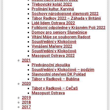
Třebovický koláč 2022
Prolínání kultur, Karviná
Sochovy národopisné slavnosti 2022
Tábor Radkov 2022 – Záhada v Británii
Lidé lidem Ostrava 2022
Folklorní odpoledne v Krásném Poli 2022
Domov pro seniory Slunečnice
Vítání Máje se souborem Radost
Soustředění v Klokočově
Vynášení Mařeny 2022
Soustředění v Klokočově
Masopust Ostrava 2022
2021
Předvánoční zkouška
Soustředění v Klokočově – podzim
Slavnostní otevření DK Poklad
Tábor v Radkově – Bublina
2020
Tábot v Radkově – CeČaS
Masopust Ostrava
2019
2018
2017