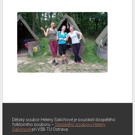
Dětský soubor Heleny Salichové je součástí dospělého
folklorního souboru –
Slezského souboru Heleny
Salichové
při VŠB-TU Ostrava.