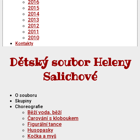
2016
2015
2014
2013
2012
2011
2010
Kontakty
Dětský soubor Heleny
Salichové
O souboru
Skupiny
Choreografie
Běží voda, běží
Čarování s kloboukem
Figurální tance
Husopasky
Kočka a myš