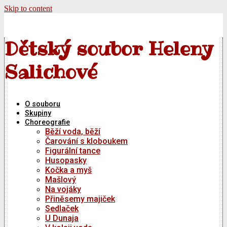
Skip to content
Dětský soubor Heleny
Salichové
O souboru
Skupiny
Choreografie
Běží voda, běží
Čarování s kloboukem
Figurální tance
Husopasky
Kočka a myš
Mašlový
Na vojáky
Přiněsemy majiček
Sedlaček
U Dunaja