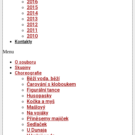
2016
2015
2014
2013
2012
2011
2010
Kontakty
Menu
O souboru
Skupiny
Choreografie
Běží voda, běží
Čarování s kloboukem
Figurální tance
Husopasky
Kočka a myš
Mašlový
Na vojáky
Přiněsemy majiček
Sedlaček
U Dunaja