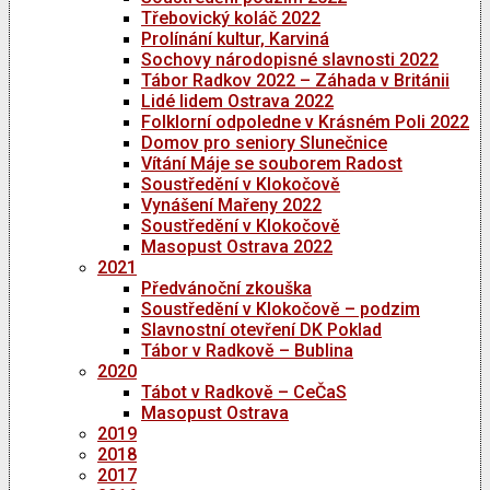
Třebovický koláč 2022
Prolínání kultur, Karviná
Sochovy národopisné slavnosti 2022
Tábor Radkov 2022 – Záhada v Británii
Lidé lidem Ostrava 2022
Folklorní odpoledne v Krásném Poli 2022
Domov pro seniory Slunečnice
Vítání Máje se souborem Radost
Soustředění v Klokočově
Vynášení Mařeny 2022
Soustředění v Klokočově
Masopust Ostrava 2022
2021
Předvánoční zkouška
Soustředění v Klokočově – podzim
Slavnostní otevření DK Poklad
Tábor v Radkově – Bublina
2020
Tábot v Radkově – CeČaS
Masopust Ostrava
2019
2018
2017