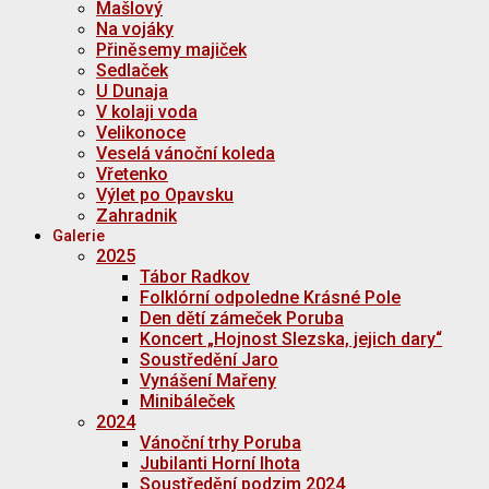
Mašlový
Na vojáky
Přiněsemy majiček
Sedlaček
U Dunaja
V kolaji voda
Velikonoce
Veselá vánoční koleda
Vřetenko
Výlet po Opavsku
Zahradnik
Galerie
2025
Tábor Radkov
Folklórní odpoledne Krásné Pole
Den dětí zámeček Poruba
Koncert „Hojnost Slezska, jejich dary“
Soustředění Jaro
Vynášení Mařeny
Minibáleček
2024
Vánoční trhy Poruba
Jubilanti Horní lhota
Soustředění podzim 2024