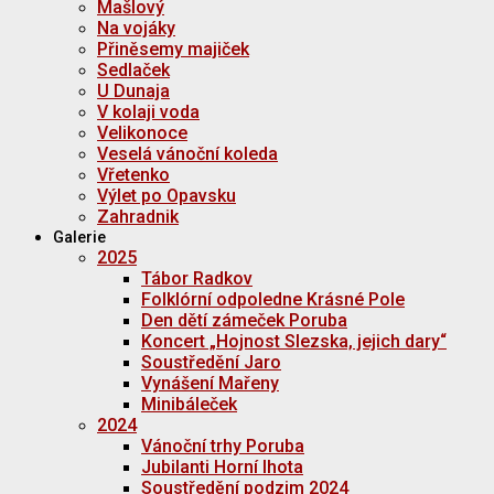
Mašlový
Na vojáky
Přiněsemy majiček
Sedlaček
U Dunaja
V kolaji voda
Velikonoce
Veselá vánoční koleda
Vřetenko
Výlet po Opavsku
Zahradnik
Galerie
2025
Tábor Radkov
Folklórní odpoledne Krásné Pole
Den dětí zámeček Poruba
Koncert „Hojnost Slezska, jejich dary“
Soustředění Jaro
Vynášení Mařeny
Minibáleček
2024
Vánoční trhy Poruba
Jubilanti Horní lhota
Soustředění podzim 2024