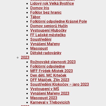
Lidový rok Velká Bystřice
Domov Iris
Folklor bez hranic
Tábor
Folklórní odpoledne Krásné Pole
Domov seniorů Hučín
Vystoupení Hlubočky
FF Lašské městečko
Soustředění
Vynášení Mařeny
Masopust
Dětské radovánky
2023
Rožnovské slavnosti 2023
Folklórní odpoledne
MFF Frýdek-Místek 2023
Den dětí, MC Krteček
DFF Májíček, Zlín 2023
Soustředění Klokočov – jaro 2023
Vystoupení v MŠ
Vynášení Mařeny 2023
Masopust 2023
Karneval v Třebovicích