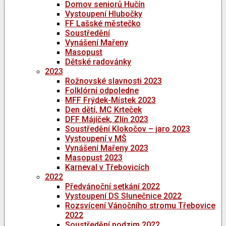
Domov seniorů Hučín
Vystoupení Hlubočky
FF Lašské městečko
Soustředění
Vynášení Mařeny
Masopust
Dětské radovánky
2023
Rožnovské slavnosti 2023
Folklórní odpoledne
MFF Frýdek-Místek 2023
Den dětí, MC Krteček
DFF Májíček, Zlín 2023
Soustředění Klokočov – jaro 2023
Vystoupení v MŠ
Vynášení Mařeny 2023
Masopust 2023
Karneval v Třebovicích
2022
Předvánoční setkání 2022
Vystoupení DS Slunečnice 2022
Rozsvícení Vánočního stromu Třebovice
2022
Soustředění podzim 2022