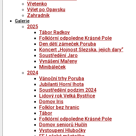
Vřetenko
Výlet po Opavsku
Zahradnik
Galerie
2025
Tábor Radkov
Folklórní odpoledne Krásné Pole
Den dětí zámeček Poruba
Koncert „Hojnost Slezska, jejich dary“
Soustředění Jaro
Vynášení Mařeny
Minibáleček
2024
Vánoční trhy Poruba
Jubilanti Horní lhota
Soustředění podzim 2024
Lidový rok Velká Bystřice
Domov Iris
Folklor bez hranic
Tábor
Folklórní odpoledne Krásné Pole
Domov seniorů Hučín
Vystoupení Hlubočky