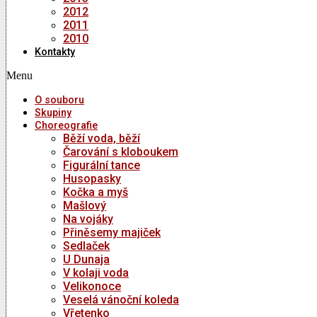
2012
2011
2010
Kontakty
Menu
O souboru
Skupiny
Choreografie
Běží voda, běží
Čarování s kloboukem
Figurální tance
Husopasky
Kočka a myš
Mašlový
Na vojáky
Přiněsemy majiček
Sedlaček
U Dunaja
V kolaji voda
Velikonoce
Veselá vánoční koleda
Vřetenko