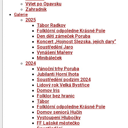
Výlet po Opavsku
Zahradnik
Galerie
2025
Tábor Radkov
Folklórní odpoledne Krásné Pole
Den dětí zámeček Poruba
Koncert „Hojnost Slezska, jejich dary“
Soustředění Jaro
Vynášení Mařeny
Minibáleček
2024
Vánoční trhy Poruba
Jubilanti Horní lhota
Soustředění podzim 2024
Lidový rok Velká Bystřice
Domov Iris
Folklor bez hranic
Tábor
Folklórní odpoledne Krásné Pole
Domov seniorů Hučín
Vystoupení Hlubočky
FF Lašské městečko