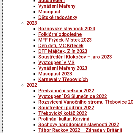
Soustředění
Vynášení Mařeny
Masopust
Dětské radovánky
2023
Rožnovské slavnosti 2023
Folklórní odpoledne
MFF Frýdek-Místek 2023
Den dětí, MC Krteček
DFF Májíček, Zlín 2023
Soustředění Klokočov – jaro 2023
Vystoupení v MŠ
Vynášení Mařeny 2023
Masopust 2023
Karneval v Třebovicích
2022
Předvánoční setkání 2022
Vystoupení DS Slunečnice 2022
Rozsvícení Vánočního stromu Třebovice 2
Soustředění podzim 2022
Třebovický koláč 2022
Prolínání kultur, Karviná
Sochovy národopisné slavnosti 2022
Tábor Radkov 2022 – Záhada v Británii