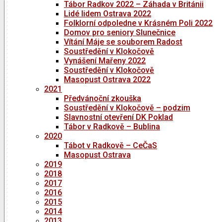
Tábor Radkov 2022 – Záhada v Británii
Lidé lidem Ostrava 2022
Folklorní odpoledne v Krásném Poli 2022
Domov pro seniory Slunečnice
Vítání Máje se souborem Radost
Soustředění v Klokočově
Vynášení Mařeny 2022
Soustředění v Klokočově
Masopust Ostrava 2022
2021
Předvánoční zkouška
Soustředění v Klokočově – podzim
Slavnostní otevření DK Poklad
Tábor v Radkově – Bublina
2020
Tábot v Radkově – CeČaS
Masopust Ostrava
2019
2018
2017
2016
2015
2014
2013