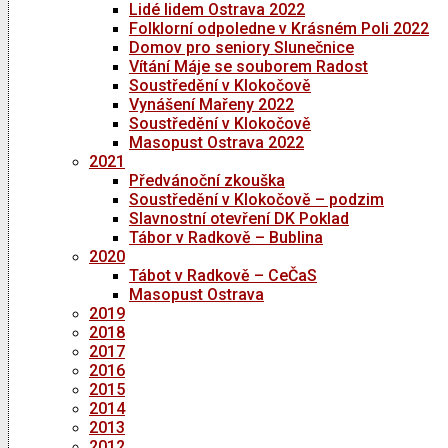
Lidé lidem Ostrava 2022
Folklorní odpoledne v Krásném Poli 2022
Domov pro seniory Slunečnice
Vítání Máje se souborem Radost
Soustředění v Klokočově
Vynášení Mařeny 2022
Soustředění v Klokočově
Masopust Ostrava 2022
2021
Předvánoční zkouška
Soustředění v Klokočově – podzim
Slavnostní otevření DK Poklad
Tábor v Radkově – Bublina
2020
Tábot v Radkově – CeČaS
Masopust Ostrava
2019
2018
2017
2016
2015
2014
2013
2012