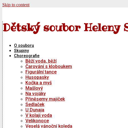
Skip to content
Dětský soubor Heleny 
O souboru
Skupiny
Choreografie
Běží voda, běží
Čarování s kloboukem
Figurální tance
Husopasky
Kočka a myš
Mašlový
Na vojáky
Přiněsemy majiček
Sedlaček
U Dunaja
V kolaji voda
Velikonoce
Veselá vánoční koleda