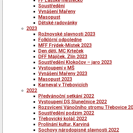
FF Lašské městečko
Soustředění
Vynášení Mařeny
Masopust
Dětské radovánky
2023
Rožnovské slavnosti 2023
Folklórní odpoledne
MFF Frýdek-Místek 2023
Den dětí, MC Krteček
DFF Májíček, Zlín 2023
Soustředění Klokočov – jaro 2023
Vystoupení v MŠ
Vynášení Mařeny 2023
Masopust 2023
Karneval v Třebovicích
2022
Předvánoční setkání 2022
Vystoupení DS Slunečnice 2022
Rozsvícení Vánočního stromu Třebovice 2
Soustředění podzim 2022
Třebovický koláč 2022
Prolínání kultur, Karviná
Sochovy národopisné slavnosti 2022