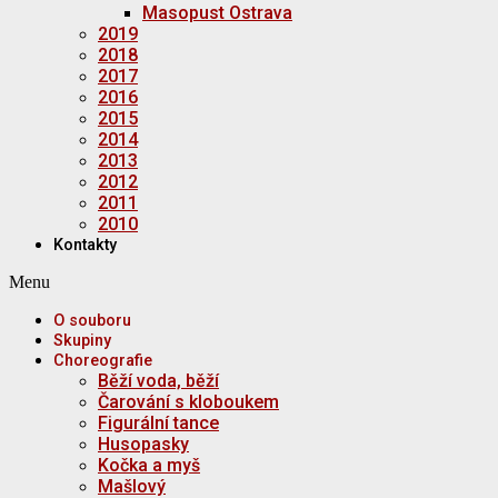
Masopust Ostrava
2019
2018
2017
2016
2015
2014
2013
2012
2011
2010
Kontakty
Menu
O souboru
Skupiny
Choreografie
Běží voda, běží
Čarování s kloboukem
Figurální tance
Husopasky
Kočka a myš
Mašlový