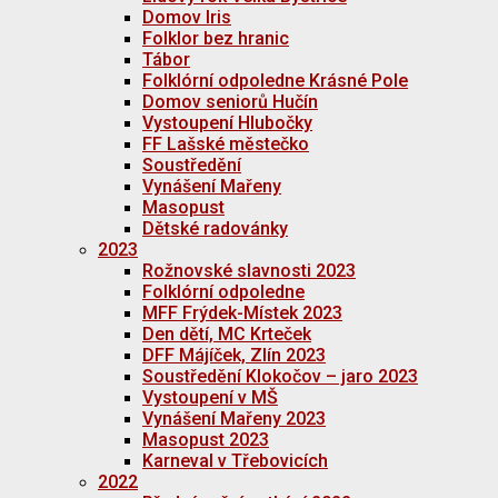
Domov Iris
Folklor bez hranic
Tábor
Folklórní odpoledne Krásné Pole
Domov seniorů Hučín
Vystoupení Hlubočky
FF Lašské městečko
Soustředění
Vynášení Mařeny
Masopust
Dětské radovánky
2023
Rožnovské slavnosti 2023
Folklórní odpoledne
MFF Frýdek-Místek 2023
Den dětí, MC Krteček
DFF Májíček, Zlín 2023
Soustředění Klokočov – jaro 2023
Vystoupení v MŠ
Vynášení Mařeny 2023
Masopust 2023
Karneval v Třebovicích
2022