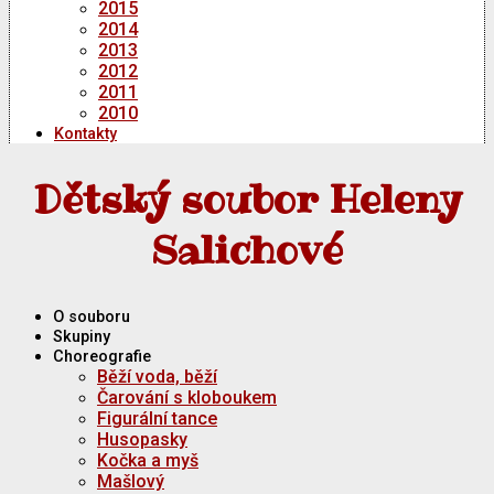
2015
2014
2013
2012
2011
2010
Kontakty
Dětský soubor Heleny
Salichové
O souboru
Skupiny
Choreografie
Běží voda, běží
Čarování s kloboukem
Figurální tance
Husopasky
Kočka a myš
Mašlový