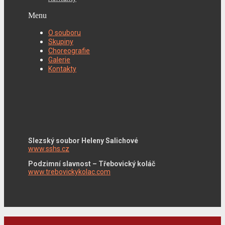
Menu
O souboru
Skupiny
Choreografie
Galerie
Kontakty
Slezský soubor Heleny Salichové
www.sshs.cz
Podzimní slavnost – Třebovický koláč
www.trebovickykolac.com