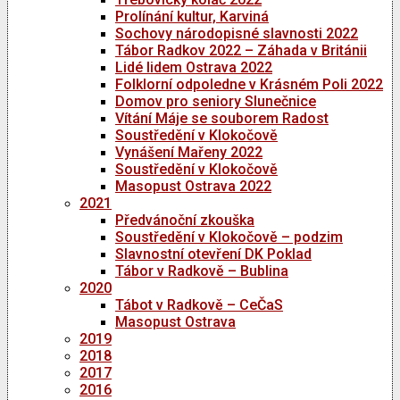
Prolínání kultur, Karviná
Sochovy národopisné slavnosti 2022
Tábor Radkov 2022 – Záhada v Británii
Lidé lidem Ostrava 2022
Folklorní odpoledne v Krásném Poli 2022
Domov pro seniory Slunečnice
Vítání Máje se souborem Radost
Soustředění v Klokočově
Vynášení Mařeny 2022
Soustředění v Klokočově
Masopust Ostrava 2022
2021
Předvánoční zkouška
Soustředění v Klokočově – podzim
Slavnostní otevření DK Poklad
Tábor v Radkově – Bublina
2020
Tábot v Radkově – CeČaS
Masopust Ostrava
2019
2018
2017
2016