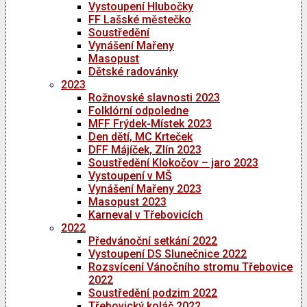
Vystoupení Hlubočky
FF Lašské městečko
Soustředění
Vynášení Mařeny
Masopust
Dětské radovánky
2023
Rožnovské slavnosti 2023
Folklórní odpoledne
MFF Frýdek-Místek 2023
Den dětí, MC Krteček
DFF Májíček, Zlín 2023
Soustředění Klokočov – jaro 2023
Vystoupení v MŠ
Vynášení Mařeny 2023
Masopust 2023
Karneval v Třebovicích
2022
Předvánoční setkání 2022
Vystoupení DS Slunečnice 2022
Rozsvícení Vánočního stromu Třebovice
2022
Soustředění podzim 2022
Třebovický koláč 2022