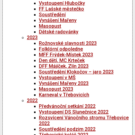
Vystoupení Hlubočky
FF Lašské městečko
Soustředění
Vynášení Mařeny
Masopust
Dětské radovánky
2023
Rožnovské slavnosti 2023
Folklórní odpoledne
MFF Frýdek-Místek 2023
Den dětí, MC Krteček
DFF Májíček, Zlín 2023
Soustředění Klokočov – jaro 2023
Vystoupení v MŠ
Vynášení Mařeny 2023
Masopust 2023
Karneval v Třebovicích
2022
Předvánoční setkání 2022
Vystoupení DS Slunečnice 2022
Rozsvícení Vánočního stromu Třebovice
2022
Soustředění podzim 2022
Třebovický koláč 2022