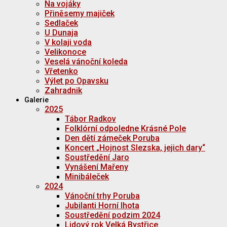
Na vojáky
Přiněsemy majiček
Sedlaček
U Dunaja
V kolaji voda
Velikonoce
Veselá vánoční koleda
Vřetenko
Výlet po Opavsku
Zahradnik
Galerie
2025
Tábor Radkov
Folklórní odpoledne Krásné Pole
Den dětí zámeček Poruba
Koncert „Hojnost Slezska, jejich dary“
Soustředění Jaro
Vynášení Mařeny
Minibáleček
2024
Vánoční trhy Poruba
Jubilanti Horní lhota
Soustředění podzim 2024
Lidový rok Velká Bystřice