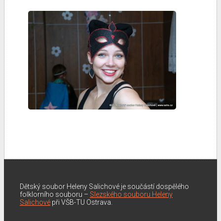
Dětský soubor Heleny Salichové je součástí dospělého
folklorního souboru –
Slezského souboru Heleny
Salichové
při VŠB-TU Ostrava.