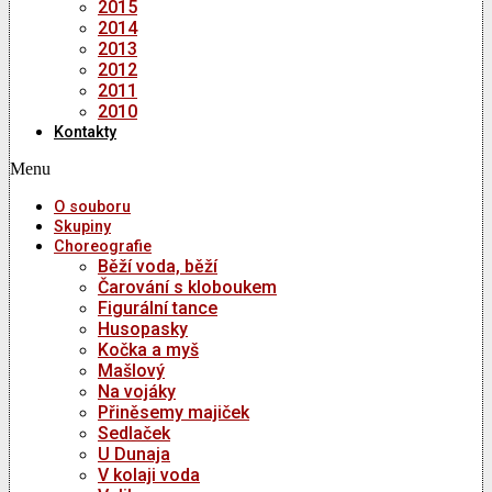
2015
2014
2013
2012
2011
2010
Kontakty
Menu
O souboru
Skupiny
Choreografie
Běží voda, běží
Čarování s kloboukem
Figurální tance
Husopasky
Kočka a myš
Mašlový
Na vojáky
Přiněsemy majiček
Sedlaček
U Dunaja
V kolaji voda