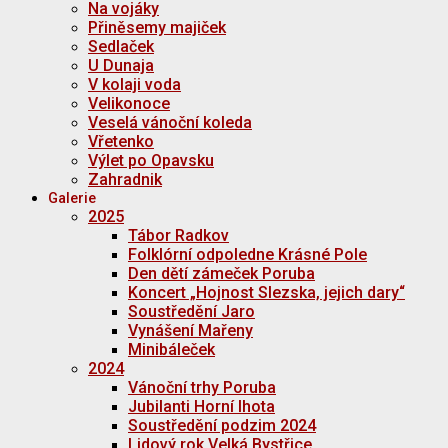
Na vojáky
Přiněsemy majiček
Sedlaček
U Dunaja
V kolaji voda
Velikonoce
Veselá vánoční koleda
Vřetenko
Výlet po Opavsku
Zahradnik
Galerie
2025
Tábor Radkov
Folklórní odpoledne Krásné Pole
Den dětí zámeček Poruba
Koncert „Hojnost Slezska, jejich dary“
Soustředění Jaro
Vynášení Mařeny
Minibáleček
2024
Vánoční trhy Poruba
Jubilanti Horní lhota
Soustředění podzim 2024
Lidový rok Velká Bystřice