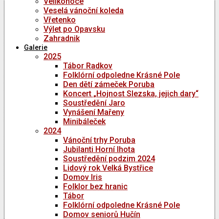
Velikonoce
Veselá vánoční koleda
Vřetenko
Výlet po Opavsku
Zahradnik
Galerie
2025
Tábor Radkov
Folklórní odpoledne Krásné Pole
Den dětí zámeček Poruba
Koncert „Hojnost Slezska, jejich dary“
Soustředění Jaro
Vynášení Mařeny
Minibáleček
2024
Vánoční trhy Poruba
Jubilanti Horní lhota
Soustředění podzim 2024
Lidový rok Velká Bystřice
Domov Iris
Folklor bez hranic
Tábor
Folklórní odpoledne Krásné Pole
Domov seniorů Hučín