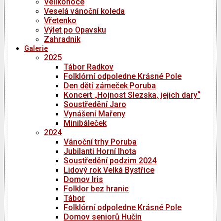
Velikonoce
Veselá vánoční koleda
Vřetenko
Výlet po Opavsku
Zahradnik
Galerie
2025
Tábor Radkov
Folklórní odpoledne Krásné Pole
Den dětí zámeček Poruba
Koncert „Hojnost Slezska, jejich dary“
Soustředění Jaro
Vynášení Mařeny
Minibáleček
2024
Vánoční trhy Poruba
Jubilanti Horní lhota
Soustředění podzim 2024
Lidový rok Velká Bystřice
Domov Iris
Folklor bez hranic
Tábor
Folklórní odpoledne Krásné Pole
Domov seniorů Hučín