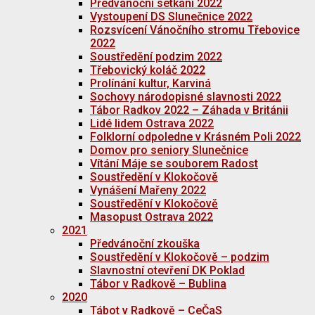
Předvánoční setkání 2022
Vystoupení DS Slunečnice 2022
Rozsvícení Vánočního stromu Třebovice
2022
Soustředění podzim 2022
Třebovický koláč 2022
Prolínání kultur, Karviná
Sochovy národopisné slavnosti 2022
Tábor Radkov 2022 – Záhada v Británii
Lidé lidem Ostrava 2022
Folklorní odpoledne v Krásném Poli 2022
Domov pro seniory Slunečnice
Vítání Máje se souborem Radost
Soustředění v Klokočově
Vynášení Mařeny 2022
Soustředění v Klokočově
Masopust Ostrava 2022
2021
Předvánoční zkouška
Soustředění v Klokočově – podzim
Slavnostní otevření DK Poklad
Tábor v Radkově – Bublina
2020
Tábot v Radkově – CeČaS