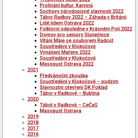
Prolínání kultur, Karviná
Sochovy národopisné slavnosti 2022
Tábor Radkov 2022 – Záhada v Británii
Lidé lidem Ostrava 2022
Folklorní odpoledne v Krásném Poli 2022
Domov pro seniory Slunečnice
Vítání Máje se souborem Radost
Soustředění v Klokočově
Vynášení Mařeny 2022
Soustředění v Klokočově
Masopust Ostrava 2022
2021
Předvánoční zkouška
Soustředění v Klokočově – podzim
Slavnostní otevření DK Poklad
Tábor v Radkově – Bublina
2020
Tábot v Radkově – CeČaS
Masopust Ostrava
2019
2018
2017
2016