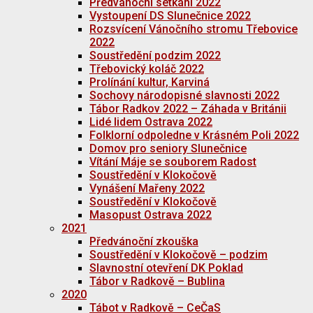
Předvánoční setkání 2022
Vystoupení DS Slunečnice 2022
Rozsvícení Vánočního stromu Třebovice
2022
Soustředění podzim 2022
Třebovický koláč 2022
Prolínání kultur, Karviná
Sochovy národopisné slavnosti 2022
Tábor Radkov 2022 – Záhada v Británii
Lidé lidem Ostrava 2022
Folklorní odpoledne v Krásném Poli 2022
Domov pro seniory Slunečnice
Vítání Máje se souborem Radost
Soustředění v Klokočově
Vynášení Mařeny 2022
Soustředění v Klokočově
Masopust Ostrava 2022
2021
Předvánoční zkouška
Soustředění v Klokočově – podzim
Slavnostní otevření DK Poklad
Tábor v Radkově – Bublina
2020
Tábot v Radkově – CeČaS