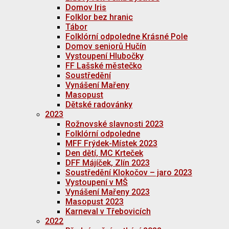
Domov Iris
Folklor bez hranic
Tábor
Folklórní odpoledne Krásné Pole
Domov seniorů Hučín
Vystoupení Hlubočky
FF Lašské městečko
Soustředění
Vynášení Mařeny
Masopust
Dětské radovánky
2023
Rožnovské slavnosti 2023
Folklórní odpoledne
MFF Frýdek-Místek 2023
Den dětí, MC Krteček
DFF Májíček, Zlín 2023
Soustředění Klokočov – jaro 2023
Vystoupení v MŠ
Vynášení Mařeny 2023
Masopust 2023
Karneval v Třebovicích
2022