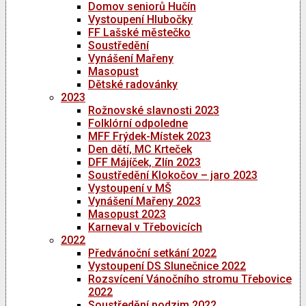
Domov seniorů Hučín
Vystoupení Hlubočky
FF Lašské městečko
Soustředění
Vynášení Mařeny
Masopust
Dětské radovánky
2023
Rožnovské slavnosti 2023
Folklórní odpoledne
MFF Frýdek-Místek 2023
Den dětí, MC Krteček
DFF Májíček, Zlín 2023
Soustředění Klokočov – jaro 2023
Vystoupení v MŠ
Vynášení Mařeny 2023
Masopust 2023
Karneval v Třebovicích
2022
Předvánoční setkání 2022
Vystoupení DS Slunečnice 2022
Rozsvícení Vánočního stromu Třebovice
2022
Soustředění podzim 2022