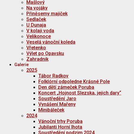
Mašlový
Na vojáky
Přiněsemy majiček
Sedlaček
U Dunaja
V kolaji voda
Velikonoce
Veselá vánoční koleda
Vřetenko
Výlet po Opavsku
Zahradnik
Galerie
2025
Tábor Radkov
Folklórní odpoledne Krásné Pole
Den dětí zámeček Poruba
Koncert „Hojnost Slezska, jejich dary“
Soustředění Jaro
Vynášení Mařeny
Minibáleček
2024
Vánoční trhy Poruba
Jubilanti Horní lhota
Soustředění podzim 2024