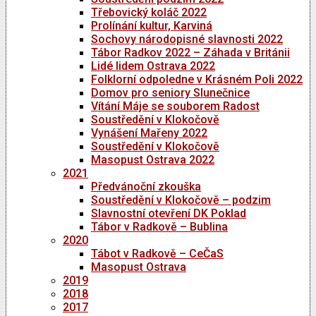
Třebovický koláč 2022
Prolínání kultur, Karviná
Sochovy národopisné slavnosti 2022
Tábor Radkov 2022 – Záhada v Británii
Lidé lidem Ostrava 2022
Folklorní odpoledne v Krásném Poli 2022
Domov pro seniory Slunečnice
Vítání Máje se souborem Radost
Soustředění v Klokočově
Vynášení Mařeny 2022
Soustředění v Klokočově
Masopust Ostrava 2022
2021
Předvánoční zkouška
Soustředění v Klokočově – podzim
Slavnostní otevření DK Poklad
Tábor v Radkově – Bublina
2020
Tábot v Radkově – CeČaS
Masopust Ostrava
2019
2018
2017