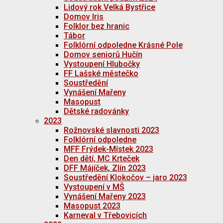
Lidový rok Velká Bystřice
Domov Iris
Folklor bez hranic
Tábor
Folklórní odpoledne Krásné Pole
Domov seniorů Hučín
Vystoupení Hlubočky
FF Lašské městečko
Soustředění
Vynášení Mařeny
Masopust
Dětské radovánky
2023
Rožnovské slavnosti 2023
Folklórní odpoledne
MFF Frýdek-Místek 2023
Den dětí, MC Krteček
DFF Májíček, Zlín 2023
Soustředění Klokočov – jaro 2023
Vystoupení v MŠ
Vynášení Mařeny 2023
Masopust 2023
Karneval v Třebovicích