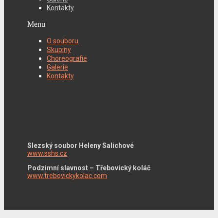
Kontakty
Menu
O souboru
Skupiny
Choreografie
Galerie
Kontakty
Slezský soubor Heleny Salichové
www.sshs.cz
Podzimní slavnost – Třebovický koláč
www.trebovickykolac.com