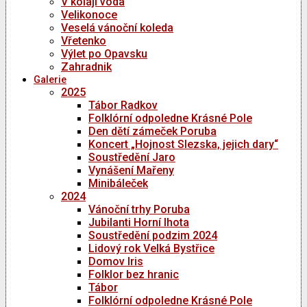
V kolaji voda
Velikonoce
Veselá vánoční koleda
Vřetenko
Výlet po Opavsku
Zahradnik
Galerie
2025
Tábor Radkov
Folklórní odpoledne Krásné Pole
Den dětí zámeček Poruba
Koncert „Hojnost Slezska, jejich dary“
Soustředění Jaro
Vynášení Mařeny
Minibáleček
2024
Vánoční trhy Poruba
Jubilanti Horní lhota
Soustředění podzim 2024
Lidový rok Velká Bystřice
Domov Iris
Folklor bez hranic
Tábor
Folklórní odpoledne Krásné Pole