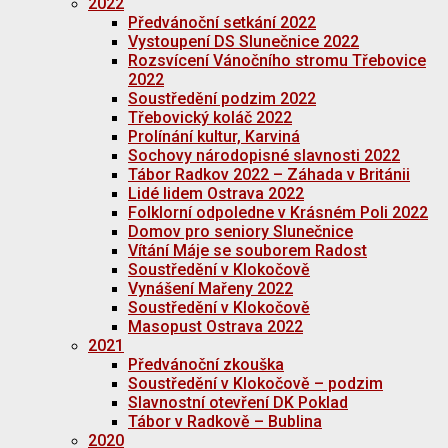
2022
Předvánoční setkání 2022
Vystoupení DS Slunečnice 2022
Rozsvícení Vánočního stromu Třebovice
2022
Soustředění podzim 2022
Třebovický koláč 2022
Prolínání kultur, Karviná
Sochovy národopisné slavnosti 2022
Tábor Radkov 2022 – Záhada v Británii
Lidé lidem Ostrava 2022
Folklorní odpoledne v Krásném Poli 2022
Domov pro seniory Slunečnice
Vítání Máje se souborem Radost
Soustředění v Klokočově
Vynášení Mařeny 2022
Soustředění v Klokočově
Masopust Ostrava 2022
2021
Předvánoční zkouška
Soustředění v Klokočově – podzim
Slavnostní otevření DK Poklad
Tábor v Radkově – Bublina
2020