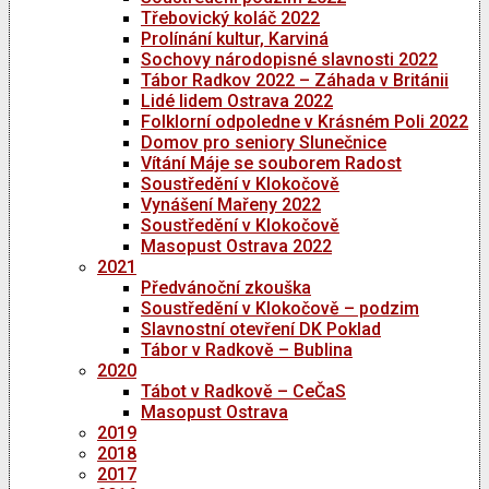
Třebovický koláč 2022
Prolínání kultur, Karviná
Sochovy národopisné slavnosti 2022
Tábor Radkov 2022 – Záhada v Británii
Lidé lidem Ostrava 2022
Folklorní odpoledne v Krásném Poli 2022
Domov pro seniory Slunečnice
Vítání Máje se souborem Radost
Soustředění v Klokočově
Vynášení Mařeny 2022
Soustředění v Klokočově
Masopust Ostrava 2022
2021
Předvánoční zkouška
Soustředění v Klokočově – podzim
Slavnostní otevření DK Poklad
Tábor v Radkově – Bublina
2020
Tábot v Radkově – CeČaS
Masopust Ostrava
2019
2018
2017