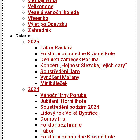
V kolaji voda
Velikonoce
Veselá vánoční koleda
Vřetenko
Výlet po Opavsku
Zahradnik
Galerie
2025
Tábor Radkov
Folklórní odpoledne Krásné Pole
Den dětí zámeček Poruba
Koncert „Hojnost Slezska, jejich dary“
Soustředění Jaro
Vynášení Mařeny
Minibáleček
2024
Vánoční trhy Poruba
Jubilanti Horní lhota
Soustředění podzim 2024
Lidový rok Velká Bystřice
Domov Iris
Folklor bez hranic
Tábor
Folklórní odpoledne Krásné Pole