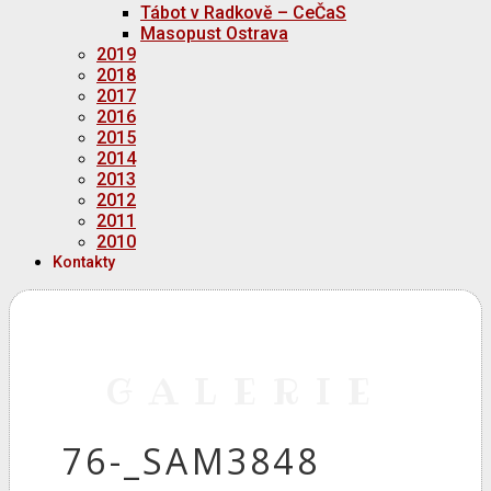
Tábot v Radkově – CeČaS
Masopust Ostrava
2019
2018
2017
2016
2015
2014
2013
2012
2011
2010
Kontakty
GALERIE
76-_SAM3848