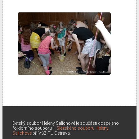
Dětský soubor Heleny Salichové je součástí dospělého
folklorního souboru –
Slezského souboru Heleny
Salichové
při VŠB-TU Ostrava.