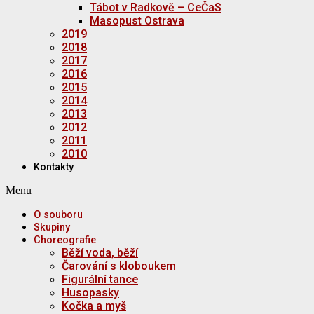
Tábot v Radkově – CeČaS
Masopust Ostrava
2019
2018
2017
2016
2015
2014
2013
2012
2011
2010
Kontakty
Menu
O souboru
Skupiny
Choreografie
Běží voda, běží
Čarování s kloboukem
Figurální tance
Husopasky
Kočka a myš