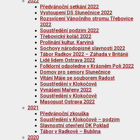
2022
Předvánoční setkání 2022
Vystoupení DS Slunečnice 2022
Rozsvícení Vánočního stromu Třebovice
2022
Soustředění podzim 2022
Třebovický koláč 2022
Prolínání kultur, Karviná
Sochovy národopisné slavnosti 2022
Tábor Radkov 2022 – Záhada v Británii
Lidé lidem Ostrava 2022
Folklorní odpoledne v Krásném Poli 2022
Domov pro seniory Slunečnice
Vítání Máje se souborem Radost
Soustředění v Klokočově
Vynášení Mařeny 2022
Soustředění v Klokočově
Masopust Ostrava 2022
2021
Předvánoční zkouška
Soustředění v Klokočově – podzim
Slavnostní otevření DK Poklad
Tábor v Radkově – Bublina
2020