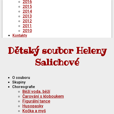
2016
2015
2014
2013
2012
2011
2010
Kontakty
Dětský soubor Heleny
Salichové
O souboru
Skupiny
Choreografie
Běží voda, běží
Čarování s kloboukem
Figurální tance
Husopasky
Kočka a myš