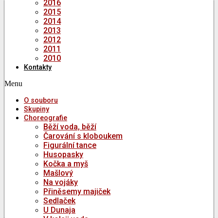
2016
2015
2014
2013
2012
2011
2010
Kontakty
Menu
O souboru
Skupiny
Choreografie
Běží voda, běží
Čarování s kloboukem
Figurální tance
Husopasky
Kočka a myš
Mašlový
Na vojáky
Přiněsemy majiček
Sedlaček
U Dunaja