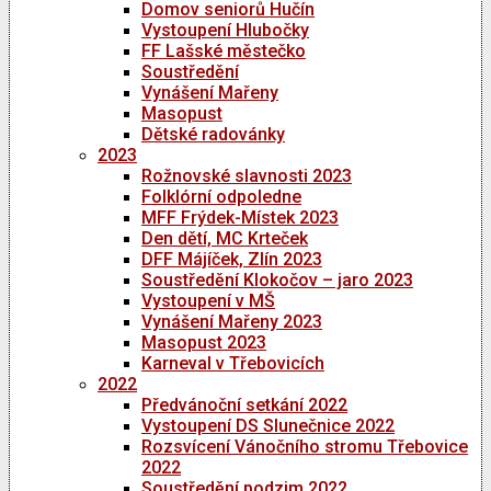
Domov seniorů Hučín
Vystoupení Hlubočky
FF Lašské městečko
Soustředění
Vynášení Mařeny
Masopust
Dětské radovánky
2023
Rožnovské slavnosti 2023
Folklórní odpoledne
MFF Frýdek-Místek 2023
Den dětí, MC Krteček
DFF Májíček, Zlín 2023
Soustředění Klokočov – jaro 2023
Vystoupení v MŠ
Vynášení Mařeny 2023
Masopust 2023
Karneval v Třebovicích
2022
Předvánoční setkání 2022
Vystoupení DS Slunečnice 2022
Rozsvícení Vánočního stromu Třebovice
2022
Soustředění podzim 2022