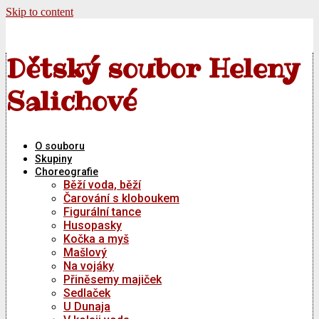
Skip to content
Dětský soubor Heleny
Salichové
O souboru
Skupiny
Choreografie
Běží voda, běží
Čarování s kloboukem
Figurální tance
Husopasky
Kočka a myš
Mašlový
Na vojáky
Přiněsemy majiček
Sedlaček
U Dunaja