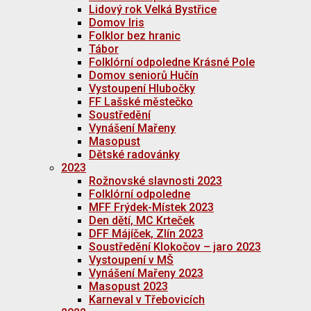
Lidový rok Velká Bystřice
Domov Iris
Folklor bez hranic
Tábor
Folklórní odpoledne Krásné Pole
Domov seniorů Hučín
Vystoupení Hlubočky
FF Lašské městečko
Soustředění
Vynášení Mařeny
Masopust
Dětské radovánky
2023
Rožnovské slavnosti 2023
Folklórní odpoledne
MFF Frýdek-Místek 2023
Den dětí, MC Krteček
DFF Májíček, Zlín 2023
Soustředění Klokočov – jaro 2023
Vystoupení v MŠ
Vynášení Mařeny 2023
Masopust 2023
Karneval v Třebovicích