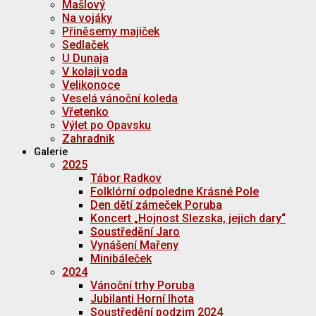
Mašlový
Na vojáky
Přiněsemy majiček
Sedlaček
U Dunaja
V kolaji voda
Velikonoce
Veselá vánoční koleda
Vřetenko
Výlet po Opavsku
Zahradnik
Galerie
2025
Tábor Radkov
Folklórní odpoledne Krásné Pole
Den dětí zámeček Poruba
Koncert „Hojnost Slezska, jejich dary“
Soustředění Jaro
Vynášení Mařeny
Minibáleček
2024
Vánoční trhy Poruba
Jubilanti Horní lhota
Soustředění podzim 2024