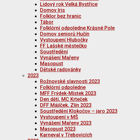
Lidový rok Velká Bystřice
Domov Iris
Folklor bez hranic
Tábor
Folklórní odpoledne Krásné Pole
Domov seniorů Hučín
Vystoupení Hlubočky
FF Lašské městečko
Soustředění
Vynášení Mařeny
Masopust
Dětské radovánky
2023
Rožnovské slavnosti 2023
Folklórní odpoledne
MFF Frýdek-Místek 2023
Den dětí, MC Krteček
DFF Májíček, Zlín 2023
Soustředění Klokočov – jaro 2023
Vystoupení v MŠ
Vynášení Mařeny 2023
Masopust 2023
Karneval v Třebovicích