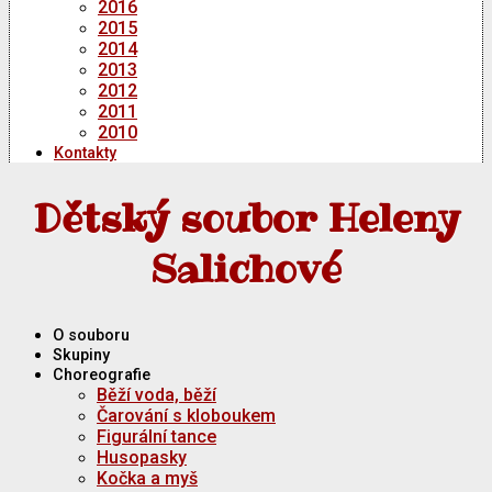
2016
2015
2014
2013
2012
2011
2010
Kontakty
Dětský soubor Heleny
Salichové
O souboru
Skupiny
Choreografie
Běží voda, běží
Čarování s kloboukem
Figurální tance
Husopasky
Kočka a myš