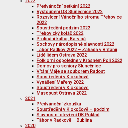
2022
Předvánoční setkání 2022
Vystoupení DS Slunečnice 2022
Rozsvícení Vánočního stromu Třebovice
2022
Soustředění podzim 2022
Třebovický koláč 2022
Prolínání kultur, Karviná
Sochovy národopisné slavnosti 2022
Tábor Radkov 2022 – Záhada v Británii
Lidé lidem Ostrava 2022
Folklorní odpoledne v Krásném Poli 2022
Domov pro seniory Slunečnice
Vítání Máje se souborem Radost
Soustředění v Klokočově
Vynášení Mařeny 2022
Soustředění v Klokočově
Masopust Ostrava 2022
2021
Předvánoční zkouška
Soustředění v Klokočově – podzim
Slavnostní otevření DK Poklad
Tábor v Radkově – Bublina
2020