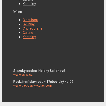
Kontakty
Menu
O souboru
Skupiny
Choreografie
Galerie
Kontakty
Slezský soubor Heleny Salichové
www.sshs.cz
Podzimní slavnost – Třebovický koláč
www.trebovickykolac.com