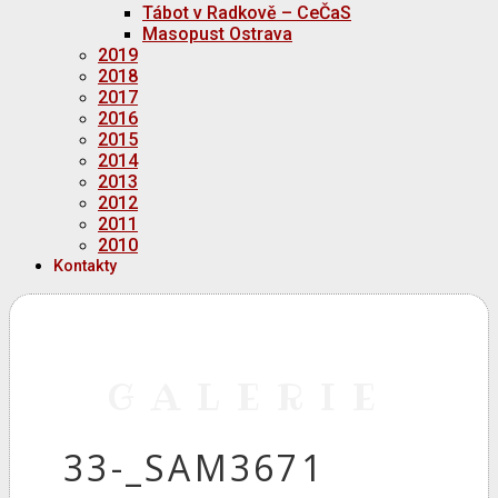
Tábot v Radkově – CeČaS
Masopust Ostrava
2019
2018
2017
2016
2015
2014
2013
2012
2011
2010
Kontakty
GALERIE
33-_SAM3671