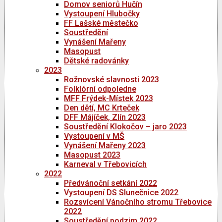
Domov seniorů Hučín
Vystoupení Hlubočky
FF Lašské městečko
Soustředění
Vynášení Mařeny
Masopust
Dětské radovánky
2023
Rožnovské slavnosti 2023
Folklórní odpoledne
MFF Frýdek-Místek 2023
Den dětí, MC Krteček
DFF Májíček, Zlín 2023
Soustředění Klokočov – jaro 2023
Vystoupení v MŠ
Vynášení Mařeny 2023
Masopust 2023
Karneval v Třebovicích
2022
Předvánoční setkání 2022
Vystoupení DS Slunečnice 2022
Rozsvícení Vánočního stromu Třebovice
2022
Soustředění podzim 2022