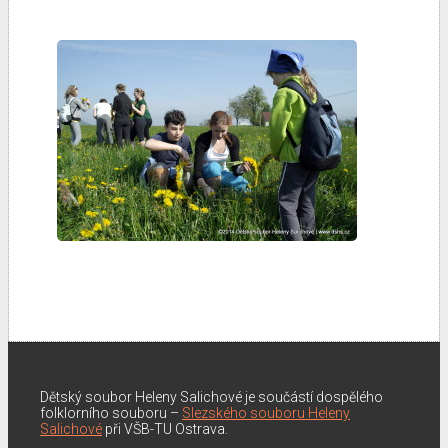
Dětský soubor Heleny Salichové je součástí dospělého
folklorního souboru –
Slezského souboru Heleny
Salichové
při VŠB-TU Ostrava.