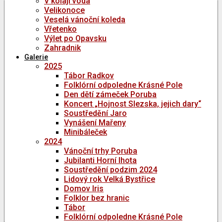
V kolaji voda
Velikonoce
Veselá vánoční koleda
Vřetenko
Výlet po Opavsku
Zahradnik
Galerie
2025
Tábor Radkov
Folklórní odpoledne Krásné Pole
Den dětí zámeček Poruba
Koncert „Hojnost Slezska, jejich dary“
Soustředění Jaro
Vynášení Mařeny
Minibáleček
2024
Vánoční trhy Poruba
Jubilanti Horní lhota
Soustředění podzim 2024
Lidový rok Velká Bystřice
Domov Iris
Folklor bez hranic
Tábor
Folklórní odpoledne Krásné Pole