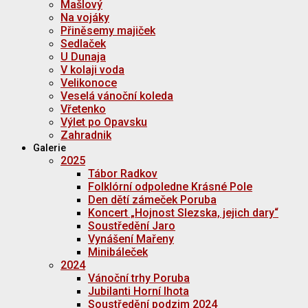
Mašlový
Na vojáky
Přiněsemy majiček
Sedlaček
U Dunaja
V kolaji voda
Velikonoce
Veselá vánoční koleda
Vřetenko
Výlet po Opavsku
Zahradnik
Galerie
2025
Tábor Radkov
Folklórní odpoledne Krásné Pole
Den dětí zámeček Poruba
Koncert „Hojnost Slezska, jejich dary“
Soustředění Jaro
Vynášení Mařeny
Minibáleček
2024
Vánoční trhy Poruba
Jubilanti Horní lhota
Soustředění podzim 2024