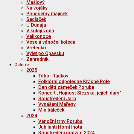
Mašlový
Na vojáky
Přiněsemy majiček
Sedlaček
U Dunaja
V kolaji voda
Velikonoce
Veselá vánoční koleda
Vřetenko
Výlet po Opavsku
Zahradnik
Galerie
2025
Tábor Radkov
Folklórní odpoledne Krásné Pole
Den dětí zámeček Poruba
Koncert „Hojnost Slezska, jejich dary“
Soustředění Jaro
Vynášení Mařeny
Minibáleček
2024
Vánoční trhy Poruba
Jubilanti Horní lhota
Soustředění podzim 2024