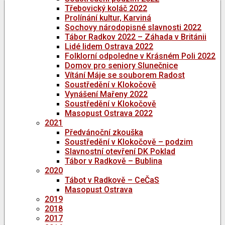
Třebovický koláč 2022
Prolínání kultur, Karviná
Sochovy národopisné slavnosti 2022
Tábor Radkov 2022 – Záhada v Británii
Lidé lidem Ostrava 2022
Folklorní odpoledne v Krásném Poli 2022
Domov pro seniory Slunečnice
Vítání Máje se souborem Radost
Soustředění v Klokočově
Vynášení Mařeny 2022
Soustředění v Klokočově
Masopust Ostrava 2022
2021
Předvánoční zkouška
Soustředění v Klokočově – podzim
Slavnostní otevření DK Poklad
Tábor v Radkově – Bublina
2020
Tábot v Radkově – CeČaS
Masopust Ostrava
2019
2018
2017