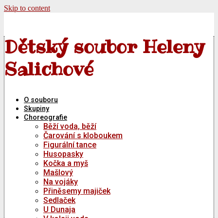
Skip to content
Dětský soubor Heleny
Salichové
O souboru
Skupiny
Choreografie
Běží voda, běží
Čarování s kloboukem
Figurální tance
Husopasky
Kočka a myš
Mašlový
Na vojáky
Přiněsemy majiček
Sedlaček
U Dunaja