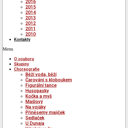
2016
2015
2014
2013
2012
2011
2010
Kontakty
Menu
O souboru
Skupiny
Choreografie
Běží voda, běží
Čarování s kloboukem
Figurální tance
Husopasky
Kočka a myš
Mašlový
Na vojáky
Přiněsemy majiček
Sedlaček
U Dunaja