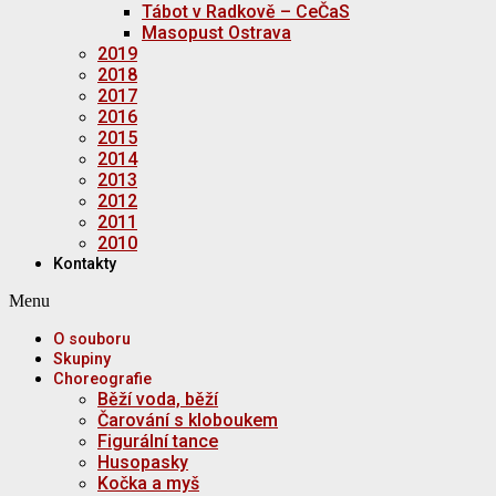
Tábot v Radkově – CeČaS
Masopust Ostrava
2019
2018
2017
2016
2015
2014
2013
2012
2011
2010
Kontakty
Menu
O souboru
Skupiny
Choreografie
Běží voda, běží
Čarování s kloboukem
Figurální tance
Husopasky
Kočka a myš