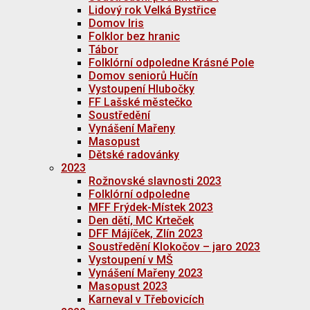
Lidový rok Velká Bystřice
Domov Iris
Folklor bez hranic
Tábor
Folklórní odpoledne Krásné Pole
Domov seniorů Hučín
Vystoupení Hlubočky
FF Lašské městečko
Soustředění
Vynášení Mařeny
Masopust
Dětské radovánky
2023
Rožnovské slavnosti 2023
Folklórní odpoledne
MFF Frýdek-Místek 2023
Den dětí, MC Krteček
DFF Májíček, Zlín 2023
Soustředění Klokočov – jaro 2023
Vystoupení v MŠ
Vynášení Mařeny 2023
Masopust 2023
Karneval v Třebovicích