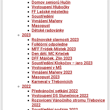
Domov seniorů Hučín
Vystoupení Hlubočky
FF Lašské městečko
Soustředění
Vynášení Mařeny
Masopust
Dětské radovánky
2023
Rožnovské slavnosti 2023
Folklórní odpoledne
MFF Frýdek-Místek 2023
Den dětí, MC Krteček
DFF Májíček, Zlín 2023
Soustředění Klokočov – jaro 2023
Vystoupení v MŠ
Vynášení Mařeny 2023
Masopust 2023
Karneval v Třebovicích
2022
Předvánoční setkání 2022
Vystoupení DS Slunečnice 2022
Rozsvícení Vánočního stromu Třebovice
2022
Soustředění podzim 2022