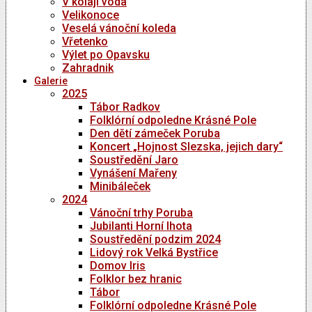
V kolaji voda
Velikonoce
Veselá vánoční koleda
Vřetenko
Výlet po Opavsku
Zahradnik
Galerie
2025
Tábor Radkov
Folklórní odpoledne Krásné Pole
Den dětí zámeček Poruba
Koncert „Hojnost Slezska, jejich dary“
Soustředění Jaro
Vynášení Mařeny
Minibáleček
2024
Vánoční trhy Poruba
Jubilanti Horní lhota
Soustředění podzim 2024
Lidový rok Velká Bystřice
Domov Iris
Folklor bez hranic
Tábor
Folklórní odpoledne Krásné Pole