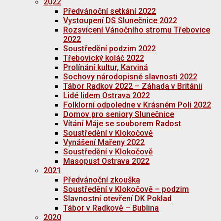
2022
Předvánoční setkání 2022
Vystoupení DS Slunečnice 2022
Rozsvícení Vánočního stromu Třebovice
2022
Soustředění podzim 2022
Třebovický koláč 2022
Prolínání kultur, Karviná
Sochovy národopisné slavnosti 2022
Tábor Radkov 2022 – Záhada v Británii
Lidé lidem Ostrava 2022
Folklorní odpoledne v Krásném Poli 2022
Domov pro seniory Slunečnice
Vítání Máje se souborem Radost
Soustředění v Klokočově
Vynášení Mařeny 2022
Soustředění v Klokočově
Masopust Ostrava 2022
2021
Předvánoční zkouška
Soustředění v Klokočově – podzim
Slavnostní otevření DK Poklad
Tábor v Radkově – Bublina
2020