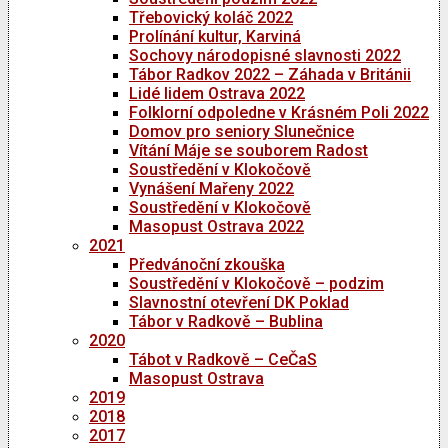
Třebovický koláč 2022
Prolínání kultur, Karviná
Sochovy národopisné slavnosti 2022
Tábor Radkov 2022 – Záhada v Británii
Lidé lidem Ostrava 2022
Folklorní odpoledne v Krásném Poli 2022
Domov pro seniory Slunečnice
Vítání Máje se souborem Radost
Soustředění v Klokočově
Vynášení Mařeny 2022
Soustředění v Klokočově
Masopust Ostrava 2022
2021
Předvánoční zkouška
Soustředění v Klokočově – podzim
Slavnostní otevření DK Poklad
Tábor v Radkově – Bublina
2020
Tábot v Radkově – CeČaS
Masopust Ostrava
2019
2018
2017