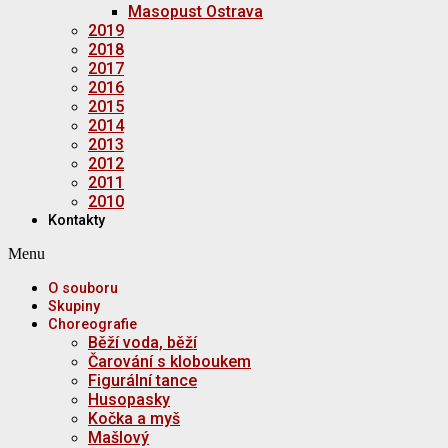
Masopust Ostrava
2019
2018
2017
2016
2015
2014
2013
2012
2011
2010
Kontakty
Menu
O souboru
Skupiny
Choreografie
Běží voda, běží
Čarování s kloboukem
Figurální tance
Husopasky
Kočka a myš
Mašlový