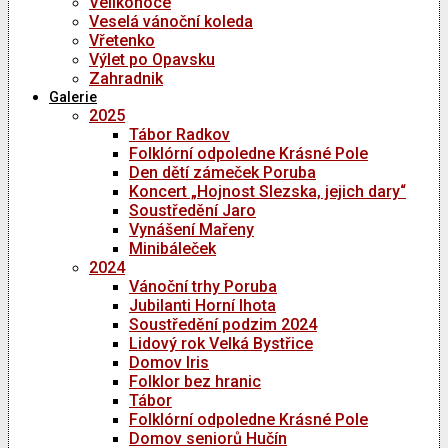
Velikonoce
Veselá vánoční koleda
Vřetenko
Výlet po Opavsku
Zahradnik
Galerie
2025
Tábor Radkov
Folklórní odpoledne Krásné Pole
Den dětí zámeček Poruba
Koncert „Hojnost Slezska, jejich dary“
Soustředění Jaro
Vynášení Mařeny
Minibáleček
2024
Vánoční trhy Poruba
Jubilanti Horní lhota
Soustředění podzim 2024
Lidový rok Velká Bystřice
Domov Iris
Folklor bez hranic
Tábor
Folklórní odpoledne Krásné Pole
Domov seniorů Hučín