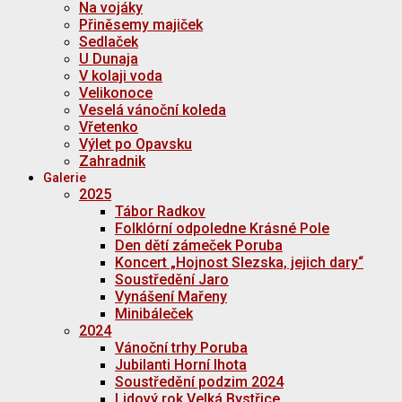
Na vojáky
Přiněsemy majiček
Sedlaček
U Dunaja
V kolaji voda
Velikonoce
Veselá vánoční koleda
Vřetenko
Výlet po Opavsku
Zahradnik
Galerie
2025
Tábor Radkov
Folklórní odpoledne Krásné Pole
Den dětí zámeček Poruba
Koncert „Hojnost Slezska, jejich dary“
Soustředění Jaro
Vynášení Mařeny
Minibáleček
2024
Vánoční trhy Poruba
Jubilanti Horní lhota
Soustředění podzim 2024
Lidový rok Velká Bystřice