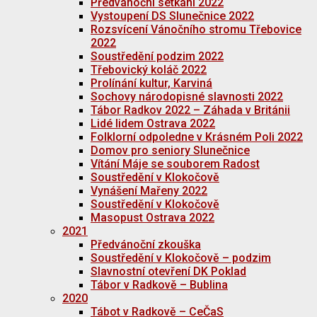
Předvánoční setkání 2022
Vystoupení DS Slunečnice 2022
Rozsvícení Vánočního stromu Třebovice
2022
Soustředění podzim 2022
Třebovický koláč 2022
Prolínání kultur, Karviná
Sochovy národopisné slavnosti 2022
Tábor Radkov 2022 – Záhada v Británii
Lidé lidem Ostrava 2022
Folklorní odpoledne v Krásném Poli 2022
Domov pro seniory Slunečnice
Vítání Máje se souborem Radost
Soustředění v Klokočově
Vynášení Mařeny 2022
Soustředění v Klokočově
Masopust Ostrava 2022
2021
Předvánoční zkouška
Soustředění v Klokočově – podzim
Slavnostní otevření DK Poklad
Tábor v Radkově – Bublina
2020
Tábot v Radkově – CeČaS