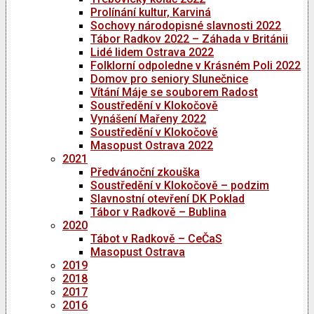
Prolínání kultur, Karviná
Sochovy národopisné slavnosti 2022
Tábor Radkov 2022 – Záhada v Británii
Lidé lidem Ostrava 2022
Folklorní odpoledne v Krásném Poli 2022
Domov pro seniory Slunečnice
Vítání Máje se souborem Radost
Soustředění v Klokočově
Vynášení Mařeny 2022
Soustředění v Klokočově
Masopust Ostrava 2022
2021
Předvánoční zkouška
Soustředění v Klokočově – podzim
Slavnostní otevření DK Poklad
Tábor v Radkově – Bublina
2020
Tábot v Radkově – CeČaS
Masopust Ostrava
2019
2018
2017
2016