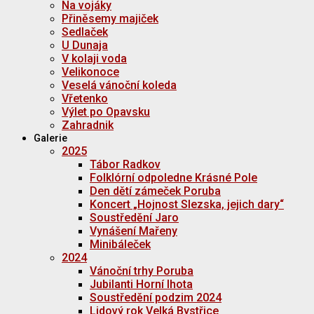
Na vojáky
Přiněsemy majiček
Sedlaček
U Dunaja
V kolaji voda
Velikonoce
Veselá vánoční koleda
Vřetenko
Výlet po Opavsku
Zahradnik
Galerie
2025
Tábor Radkov
Folklórní odpoledne Krásné Pole
Den dětí zámeček Poruba
Koncert „Hojnost Slezska, jejich dary“
Soustředění Jaro
Vynášení Mařeny
Minibáleček
2024
Vánoční trhy Poruba
Jubilanti Horní lhota
Soustředění podzim 2024
Lidový rok Velká Bystřice