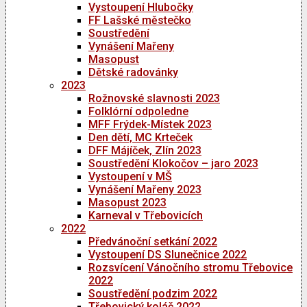
Vystoupení Hlubočky
FF Lašské městečko
Soustředění
Vynášení Mařeny
Masopust
Dětské radovánky
2023
Rožnovské slavnosti 2023
Folklórní odpoledne
MFF Frýdek-Místek 2023
Den dětí, MC Krteček
DFF Májíček, Zlín 2023
Soustředění Klokočov – jaro 2023
Vystoupení v MŠ
Vynášení Mařeny 2023
Masopust 2023
Karneval v Třebovicích
2022
Předvánoční setkání 2022
Vystoupení DS Slunečnice 2022
Rozsvícení Vánočního stromu Třebovice
2022
Soustředění podzim 2022
Třebovický koláč 2022