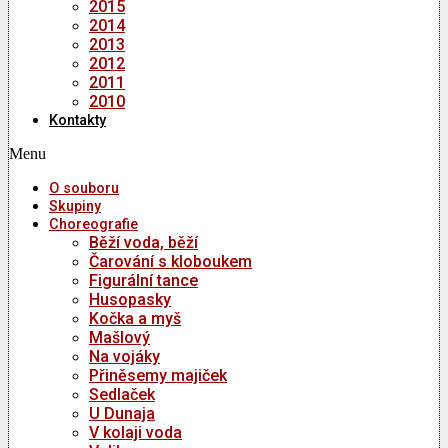
2015
2014
2013
2012
2011
2010
Kontakty
Menu
O souboru
Skupiny
Choreografie
Běží voda, běží
Čarování s kloboukem
Figurální tance
Husopasky
Kočka a myš
Mašlový
Na vojáky
Přiněsemy majiček
Sedlaček
U Dunaja
V kolaji voda