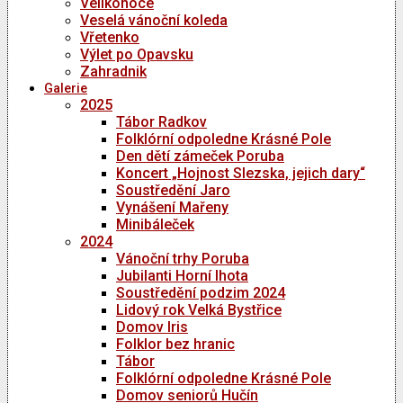
Velikonoce
Veselá vánoční koleda
Vřetenko
Výlet po Opavsku
Zahradnik
Galerie
2025
Tábor Radkov
Folklórní odpoledne Krásné Pole
Den dětí zámeček Poruba
Koncert „Hojnost Slezska, jejich dary“
Soustředění Jaro
Vynášení Mařeny
Minibáleček
2024
Vánoční trhy Poruba
Jubilanti Horní lhota
Soustředění podzim 2024
Lidový rok Velká Bystřice
Domov Iris
Folklor bez hranic
Tábor
Folklórní odpoledne Krásné Pole
Domov seniorů Hučín