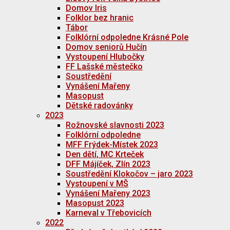
Domov Iris
Folklor bez hranic
Tábor
Folklórní odpoledne Krásné Pole
Domov seniorů Hučín
Vystoupení Hlubočky
FF Lašské městečko
Soustředění
Vynášení Mařeny
Masopust
Dětské radovánky
2023
Rožnovské slavnosti 2023
Folklórní odpoledne
MFF Frýdek-Místek 2023
Den dětí, MC Krteček
DFF Májíček, Zlín 2023
Soustředění Klokočov – jaro 2023
Vystoupení v MŠ
Vynášení Mařeny 2023
Masopust 2023
Karneval v Třebovicích
2022