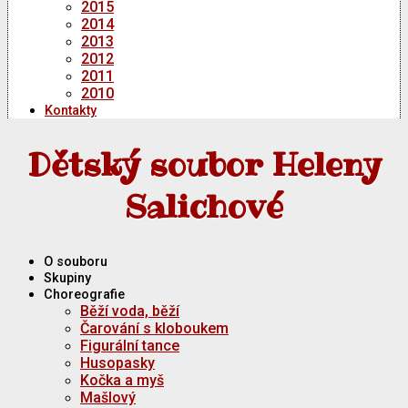
2015
2014
2013
2012
2011
2010
Kontakty
Dětský soubor Heleny
Salichové
O souboru
Skupiny
Choreografie
Běží voda, běží
Čarování s kloboukem
Figurální tance
Husopasky
Kočka a myš
Mašlový