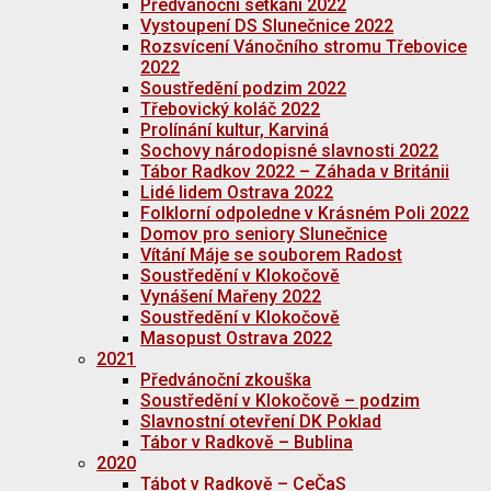
Předvánoční setkání 2022
Vystoupení DS Slunečnice 2022
Rozsvícení Vánočního stromu Třebovice
2022
Soustředění podzim 2022
Třebovický koláč 2022
Prolínání kultur, Karviná
Sochovy národopisné slavnosti 2022
Tábor Radkov 2022 – Záhada v Británii
Lidé lidem Ostrava 2022
Folklorní odpoledne v Krásném Poli 2022
Domov pro seniory Slunečnice
Vítání Máje se souborem Radost
Soustředění v Klokočově
Vynášení Mařeny 2022
Soustředění v Klokočově
Masopust Ostrava 2022
2021
Předvánoční zkouška
Soustředění v Klokočově – podzim
Slavnostní otevření DK Poklad
Tábor v Radkově – Bublina
2020
Tábot v Radkově – CeČaS