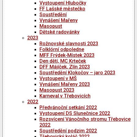
Vystoupení Hlubočky
FF Lašské městečko
Soustředění
Vynášení Mařeny
Masopust
Dětské radovánky
2023
Rožnovské slavnosti 2023
Folklórní odpoledne
MFF Frýdek-Místek 2023
Den dětí, MC Krteček
DFF Májíček, Zlín 2023
Soustředění Klokočov – jaro 2023
Vystoupení v MŠ
Vynášení Mařeny 2023
Masopust 2023
Karneval v Třebovicích
2022
Předvánoční setkání 2022
Vystoupení DS Slunečnice 2022
Rozsvícení Vánočního stromu Třebovice
2022
Soustředění podzim 2022
Třebovický koláč 2022