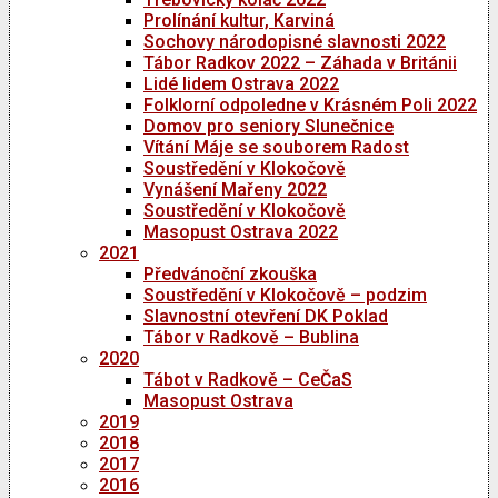
Prolínání kultur, Karviná
Sochovy národopisné slavnosti 2022
Tábor Radkov 2022 – Záhada v Británii
Lidé lidem Ostrava 2022
Folklorní odpoledne v Krásném Poli 2022
Domov pro seniory Slunečnice
Vítání Máje se souborem Radost
Soustředění v Klokočově
Vynášení Mařeny 2022
Soustředění v Klokočově
Masopust Ostrava 2022
2021
Předvánoční zkouška
Soustředění v Klokočově – podzim
Slavnostní otevření DK Poklad
Tábor v Radkově – Bublina
2020
Tábot v Radkově – CeČaS
Masopust Ostrava
2019
2018
2017
2016