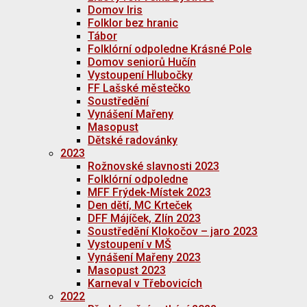
Domov Iris
Folklor bez hranic
Tábor
Folklórní odpoledne Krásné Pole
Domov seniorů Hučín
Vystoupení Hlubočky
FF Lašské městečko
Soustředění
Vynášení Mařeny
Masopust
Dětské radovánky
2023
Rožnovské slavnosti 2023
Folklórní odpoledne
MFF Frýdek-Místek 2023
Den dětí, MC Krteček
DFF Májíček, Zlín 2023
Soustředění Klokočov – jaro 2023
Vystoupení v MŠ
Vynášení Mařeny 2023
Masopust 2023
Karneval v Třebovicích
2022