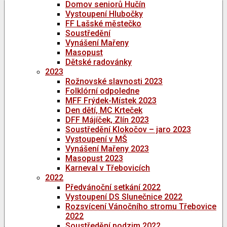
Domov seniorů Hučín
Vystoupení Hlubočky
FF Lašské městečko
Soustředění
Vynášení Mařeny
Masopust
Dětské radovánky
2023
Rožnovské slavnosti 2023
Folklórní odpoledne
MFF Frýdek-Místek 2023
Den dětí, MC Krteček
DFF Májíček, Zlín 2023
Soustředění Klokočov – jaro 2023
Vystoupení v MŠ
Vynášení Mařeny 2023
Masopust 2023
Karneval v Třebovicích
2022
Předvánoční setkání 2022
Vystoupení DS Slunečnice 2022
Rozsvícení Vánočního stromu Třebovice
2022
Soustředění podzim 2022