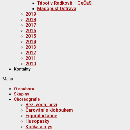
Tábot v Radkově – CeČaS
Masopust Ostrava
2019
2018
2017
2016
2015
2014
2013
2012
2011
2010
Kontakty
Menu
O souboru
Skupiny
Choreografie
Běží voda, běží
Čarování s kloboukem
Figurální tance
Husopasky
Kočka a myš