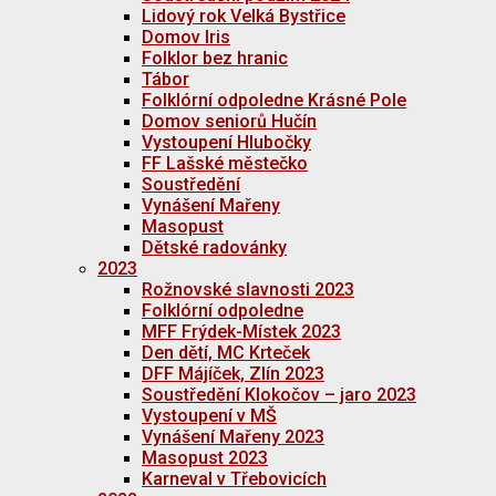
Lidový rok Velká Bystřice
Domov Iris
Folklor bez hranic
Tábor
Folklórní odpoledne Krásné Pole
Domov seniorů Hučín
Vystoupení Hlubočky
FF Lašské městečko
Soustředění
Vynášení Mařeny
Masopust
Dětské radovánky
2023
Rožnovské slavnosti 2023
Folklórní odpoledne
MFF Frýdek-Místek 2023
Den dětí, MC Krteček
DFF Májíček, Zlín 2023
Soustředění Klokočov – jaro 2023
Vystoupení v MŠ
Vynášení Mařeny 2023
Masopust 2023
Karneval v Třebovicích