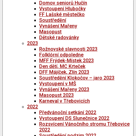
Domov seniorů Hučín
Vystoupení Hlubočky
FF Lašské městečko
Soustředění
Vynášení Mařeny
Masopust
Dětské radovánky
2023
Rožnovské slavnosti 2023
Folklórní odpoledne
MFF Frýdek-Místek 2023
Den dětí, MC Krteček
DFF Májíček, Zlín 2023
Soustředění Klokočov – jaro 2023
Vystoupení v MŠ
Vynášení Mařeny 2023
Masopust 2023
Karneval v Třebovicích
2022
Předvánoční setkání 2022
Vystoupení DS Slunečnice 2022
Rozsvícení Vánočního stromu Třebovice
2022
Soustředění podzim 2022