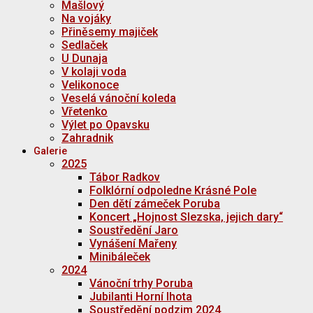
Mašlový
Na vojáky
Přiněsemy majiček
Sedlaček
U Dunaja
V kolaji voda
Velikonoce
Veselá vánoční koleda
Vřetenko
Výlet po Opavsku
Zahradnik
Galerie
2025
Tábor Radkov
Folklórní odpoledne Krásné Pole
Den dětí zámeček Poruba
Koncert „Hojnost Slezska, jejich dary“
Soustředění Jaro
Vynášení Mařeny
Minibáleček
2024
Vánoční trhy Poruba
Jubilanti Horní lhota
Soustředění podzim 2024