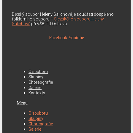
Dětský soubor Heleny Salichové je součástí dospělého
folklorního souboru –
Slezského souboru Heleny
Salichové
při VŠB-TU Ostrava.
Facebook
Youtube
O souboru
Skupiny
Choreografie
Galerie
Kontakty
Menu
O souboru
Skupiny
Choreografie
Galerie