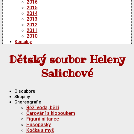
2016
2015
2014
2013
2012
2011
2010
Kontakty
Dětský soubor Heleny
Salichové
O souboru
Skupiny
Choreografie
Běží voda, běží
Čarování s kloboukem
Figurální tance
Husopasky
Kočka a myš