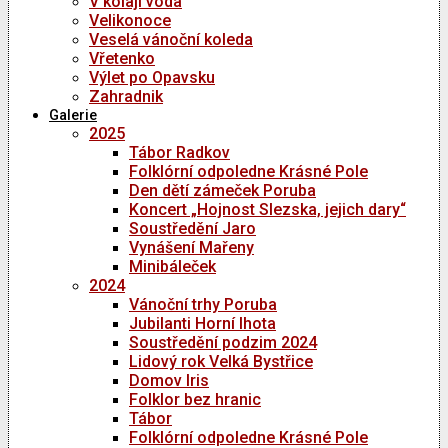
V kolaji voda
Velikonoce
Veselá vánoční koleda
Vřetenko
Výlet po Opavsku
Zahradnik
Galerie
2025
Tábor Radkov
Folklórní odpoledne Krásné Pole
Den dětí zámeček Poruba
Koncert „Hojnost Slezska, jejich dary“
Soustředění Jaro
Vynášení Mařeny
Minibáleček
2024
Vánoční trhy Poruba
Jubilanti Horní lhota
Soustředění podzim 2024
Lidový rok Velká Bystřice
Domov Iris
Folklor bez hranic
Tábor
Folklórní odpoledne Krásné Pole