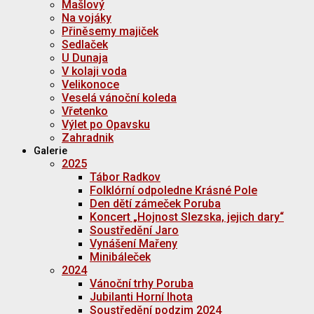
Mašlový
Na vojáky
Přiněsemy majiček
Sedlaček
U Dunaja
V kolaji voda
Velikonoce
Veselá vánoční koleda
Vřetenko
Výlet po Opavsku
Zahradnik
Galerie
2025
Tábor Radkov
Folklórní odpoledne Krásné Pole
Den dětí zámeček Poruba
Koncert „Hojnost Slezska, jejich dary“
Soustředění Jaro
Vynášení Mařeny
Minibáleček
2024
Vánoční trhy Poruba
Jubilanti Horní lhota
Soustředění podzim 2024