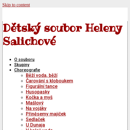
Skip to content
Dětský soubor Heleny
Salichové
O souboru
Skupiny
Choreografie
Běží voda, běží
Čarování s kloboukem
Figurální tance
Husopasky
Kočka a myš
Mašlový
Na vojáky
Přiněsemy majiček
Sedlaček
U Dunaja