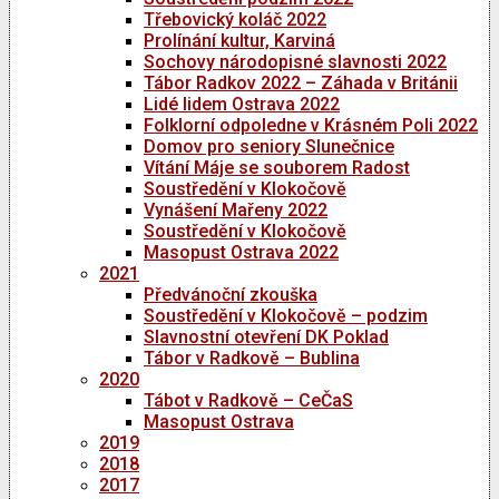
Třebovický koláč 2022
Prolínání kultur, Karviná
Sochovy národopisné slavnosti 2022
Tábor Radkov 2022 – Záhada v Británii
Lidé lidem Ostrava 2022
Folklorní odpoledne v Krásném Poli 2022
Domov pro seniory Slunečnice
Vítání Máje se souborem Radost
Soustředění v Klokočově
Vynášení Mařeny 2022
Soustředění v Klokočově
Masopust Ostrava 2022
2021
Předvánoční zkouška
Soustředění v Klokočově – podzim
Slavnostní otevření DK Poklad
Tábor v Radkově – Bublina
2020
Tábot v Radkově – CeČaS
Masopust Ostrava
2019
2018
2017