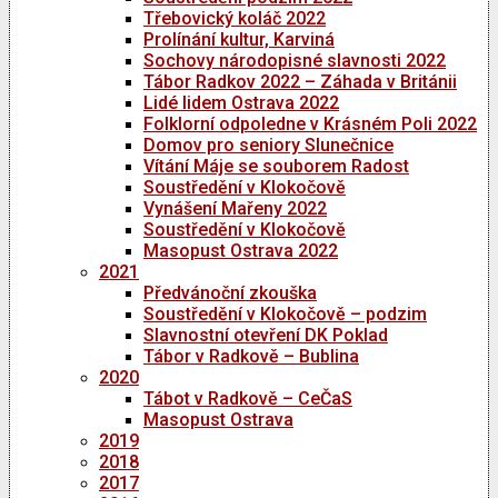
Třebovický koláč 2022
Prolínání kultur, Karviná
Sochovy národopisné slavnosti 2022
Tábor Radkov 2022 – Záhada v Británii
Lidé lidem Ostrava 2022
Folklorní odpoledne v Krásném Poli 2022
Domov pro seniory Slunečnice
Vítání Máje se souborem Radost
Soustředění v Klokočově
Vynášení Mařeny 2022
Soustředění v Klokočově
Masopust Ostrava 2022
2021
Předvánoční zkouška
Soustředění v Klokočově – podzim
Slavnostní otevření DK Poklad
Tábor v Radkově – Bublina
2020
Tábot v Radkově – CeČaS
Masopust Ostrava
2019
2018
2017