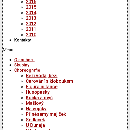
2016
2015
2014
2013
2012
2011
2010
Kontakty
Menu
O souboru
Skupiny
Choreografie
Běží voda, běží
Čarování s kloboukem
Figurální tance
Husopasky
Kočka a myš
Mašlový
Na vojáky
Přiněsemy majiček
Sedlaček
U Dunaja