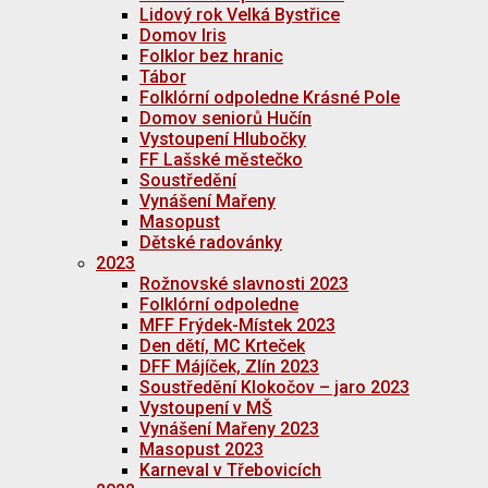
Lidový rok Velká Bystřice
Domov Iris
Folklor bez hranic
Tábor
Folklórní odpoledne Krásné Pole
Domov seniorů Hučín
Vystoupení Hlubočky
FF Lašské městečko
Soustředění
Vynášení Mařeny
Masopust
Dětské radovánky
2023
Rožnovské slavnosti 2023
Folklórní odpoledne
MFF Frýdek-Místek 2023
Den dětí, MC Krteček
DFF Májíček, Zlín 2023
Soustředění Klokočov – jaro 2023
Vystoupení v MŠ
Vynášení Mařeny 2023
Masopust 2023
Karneval v Třebovicích