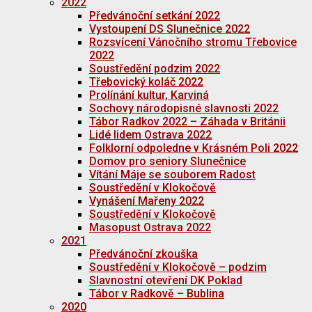
2022
Předvánoční setkání 2022
Vystoupení DS Slunečnice 2022
Rozsvícení Vánočního stromu Třebovice
2022
Soustředění podzim 2022
Třebovický koláč 2022
Prolínání kultur, Karviná
Sochovy národopisné slavnosti 2022
Tábor Radkov 2022 – Záhada v Británii
Lidé lidem Ostrava 2022
Folklorní odpoledne v Krásném Poli 2022
Domov pro seniory Slunečnice
Vítání Máje se souborem Radost
Soustředění v Klokočově
Vynášení Mařeny 2022
Soustředění v Klokočově
Masopust Ostrava 2022
2021
Předvánoční zkouška
Soustředění v Klokočově – podzim
Slavnostní otevření DK Poklad
Tábor v Radkově – Bublina
2020