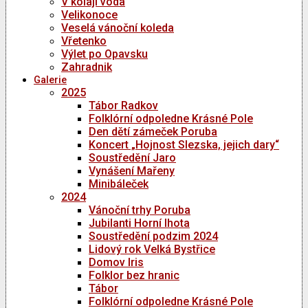
V kolaji voda
Velikonoce
Veselá vánoční koleda
Vřetenko
Výlet po Opavsku
Zahradnik
Galerie
2025
Tábor Radkov
Folklórní odpoledne Krásné Pole
Den dětí zámeček Poruba
Koncert „Hojnost Slezska, jejich dary“
Soustředění Jaro
Vynášení Mařeny
Minibáleček
2024
Vánoční trhy Poruba
Jubilanti Horní lhota
Soustředění podzim 2024
Lidový rok Velká Bystřice
Domov Iris
Folklor bez hranic
Tábor
Folklórní odpoledne Krásné Pole