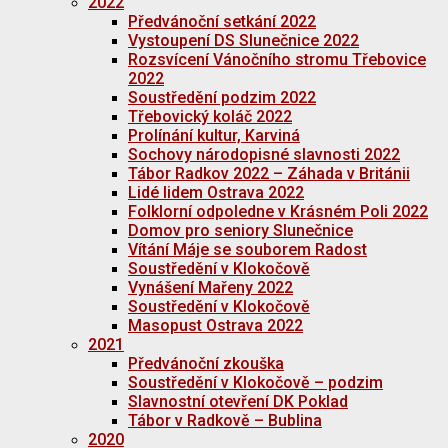
2022
Předvánoční setkání 2022
Vystoupení DS Slunečnice 2022
Rozsvícení Vánočního stromu Třebovice
2022
Soustředění podzim 2022
Třebovický koláč 2022
Prolínání kultur, Karviná
Sochovy národopisné slavnosti 2022
Tábor Radkov 2022 – Záhada v Británii
Lidé lidem Ostrava 2022
Folklorní odpoledne v Krásném Poli 2022
Domov pro seniory Slunečnice
Vítání Máje se souborem Radost
Soustředění v Klokočově
Vynášení Mařeny 2022
Soustředění v Klokočově
Masopust Ostrava 2022
2021
Předvánoční zkouška
Soustředění v Klokočově – podzim
Slavnostní otevření DK Poklad
Tábor v Radkově – Bublina
2020