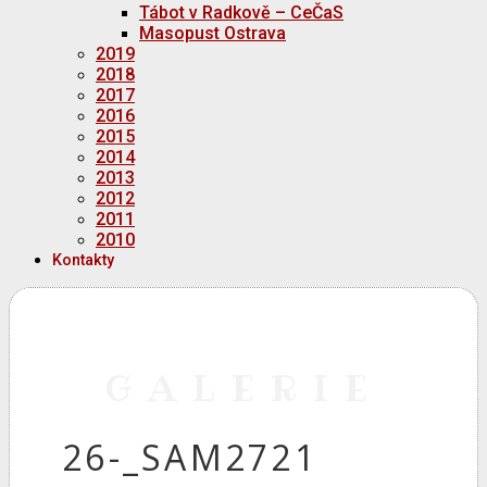
Tábot v Radkově – CeČaS
Masopust Ostrava
2019
2018
2017
2016
2015
2014
2013
2012
2011
2010
Kontakty
GALERIE
26-_SAM2721