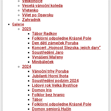
Velikonoce
Veselá vánoční koleda
Vřetenko
Výlet po Opavsku
Zahradnik
Galerie
2025
Tábor Radkov
Folklórní odpoledne Krásné Pole
Den dětí zámeček Poruba
Koncert „Hojnost Slezska, jejich dary“
Soustředění Jaro
Vynášení Mařeny
Minibáleček
2024
Vánoční trhy Poruba
Jubilanti Horní lhota
Soustředění podzim 2024
Lidový rok Velká Bystřice
Domov Iris
Folklor bez hranic
Tábor
Folklórní odpoledne Krásné Pole
Domov seniorů Hučín