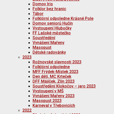
Domov Iris
Folklor bez hranic
Tábor
Folklórní odpoledne Krásné Pole
Domov seniorů Hučín
Vystoupení Hlubočky
FF Lašské městečko
Soustředění
Vynášení Mařeny
Masopust
Dětské radovánky
2023
Rožnovské slavnosti 2023
Folklórní odpoledne
MFF Frýdek-Místek 2023
Den dětí, MC Krteček
DFF Májíček, Zlín 2023
Soustředění Klokočov – jaro 2023
Vystoupení v MŠ
Vynášení Mařeny 2023
Masopust 2023
Karneval v Třebovicích
2022