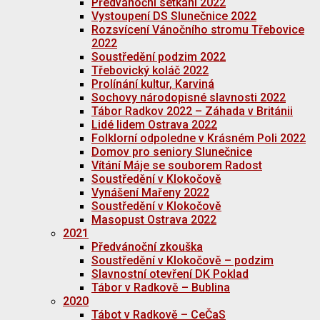
Předvánoční setkání 2022
Vystoupení DS Slunečnice 2022
Rozsvícení Vánočního stromu Třebovice
2022
Soustředění podzim 2022
Třebovický koláč 2022
Prolínání kultur, Karviná
Sochovy národopisné slavnosti 2022
Tábor Radkov 2022 – Záhada v Británii
Lidé lidem Ostrava 2022
Folklorní odpoledne v Krásném Poli 2022
Domov pro seniory Slunečnice
Vítání Máje se souborem Radost
Soustředění v Klokočově
Vynášení Mařeny 2022
Soustředění v Klokočově
Masopust Ostrava 2022
2021
Předvánoční zkouška
Soustředění v Klokočově – podzim
Slavnostní otevření DK Poklad
Tábor v Radkově – Bublina
2020
Tábot v Radkově – CeČaS