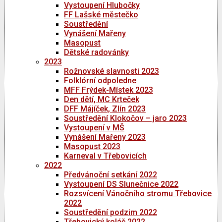
Vystoupení Hlubočky
FF Lašské městečko
Soustředění
Vynášení Mařeny
Masopust
Dětské radovánky
2023
Rožnovské slavnosti 2023
Folklórní odpoledne
MFF Frýdek-Místek 2023
Den dětí, MC Krteček
DFF Májíček, Zlín 2023
Soustředění Klokočov – jaro 2023
Vystoupení v MŠ
Vynášení Mařeny 2023
Masopust 2023
Karneval v Třebovicích
2022
Předvánoční setkání 2022
Vystoupení DS Slunečnice 2022
Rozsvícení Vánočního stromu Třebovice
2022
Soustředění podzim 2022
Třebovický koláč 2022