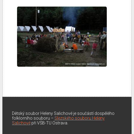
Dětský soubor Heleny Salichové je součástí dospělého
folklorního souboru –
Slezského souboru Heleny
Salichové
při VŠB-TU Ostrava.