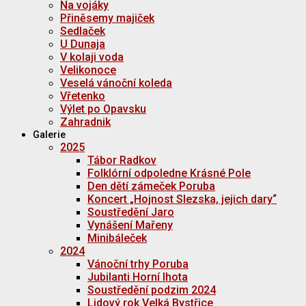
Na vojáky
Přiněsemy majiček
Sedlaček
U Dunaja
V kolaji voda
Velikonoce
Veselá vánoční koleda
Vřetenko
Výlet po Opavsku
Zahradnik
Galerie
2025
Tábor Radkov
Folklórní odpoledne Krásné Pole
Den dětí zámeček Poruba
Koncert „Hojnost Slezska, jejich dary“
Soustředění Jaro
Vynášení Mařeny
Minibáleček
2024
Vánoční trhy Poruba
Jubilanti Horní lhota
Soustředění podzim 2024
Lidový rok Velká Bystřice