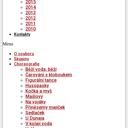
2015
2014
2013
2012
2011
2010
Kontakty
Menu
O souboru
Skupiny
Choreografie
Běží voda, běží
Čarování s kloboukem
Figurální tance
Husopasky
Kočka a myš
Mašlový
Na vojáky
Přiněsemy majiček
Sedlaček
U Dunaja
V kolaji voda