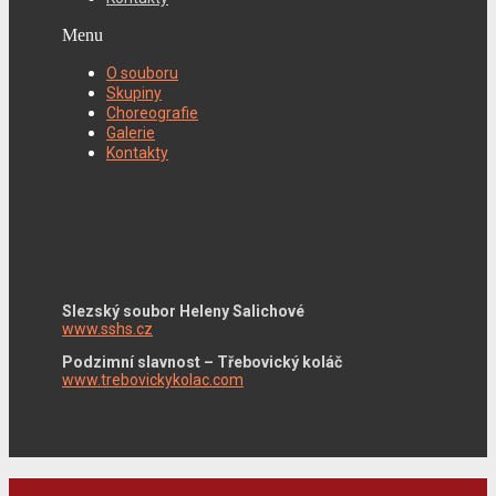
Menu
O souboru
Skupiny
Choreografie
Galerie
Kontakty
Slezský soubor Heleny Salichové
www.sshs.cz
Podzimní slavnost – Třebovický koláč
www.trebovickykolac.com