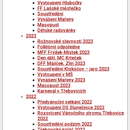
Vystoupení Hlubočky
FF Lašské městečko
Soustředění
Vynášení Mařeny
Masopust
Dětské radovánky
2023
Rožnovské slavnosti 2023
Folklórní odpoledne
MFF Frýdek-Místek 2023
Den dětí, MC Krteček
DFF Májíček, Zlín 2023
Soustředění Klokočov – jaro 2023
Vystoupení v MŠ
Vynášení Mařeny 2023
Masopust 2023
Karneval v Třebovicích
2022
Předvánoční setkání 2022
Vystoupení DS Slunečnice 2022
Rozsvícení Vánočního stromu Třebovice
2022
Soustředění podzim 2022
Třebovický koláč 2022