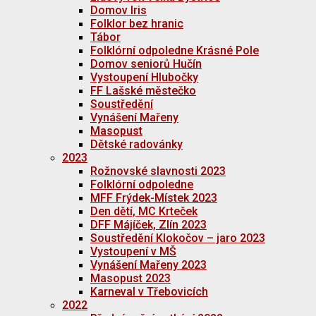
Domov Iris
Folklor bez hranic
Tábor
Folklórní odpoledne Krásné Pole
Domov seniorů Hučín
Vystoupení Hlubočky
FF Lašské městečko
Soustředění
Vynášení Mařeny
Masopust
Dětské radovánky
2023
Rožnovské slavnosti 2023
Folklórní odpoledne
MFF Frýdek-Místek 2023
Den dětí, MC Krteček
DFF Májíček, Zlín 2023
Soustředění Klokočov – jaro 2023
Vystoupení v MŠ
Vynášení Mařeny 2023
Masopust 2023
Karneval v Třebovicích
2022