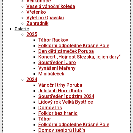
Velikonoce
Veselá vánoční koleda
Vřetenko
Výlet po Opavsku
Zahradnik
Galerie
2025
Tábor Radkov
Folklórní odpoledne Krásné Pole
Den dětí zámeček Poruba
Koncert „Hojnost Slezska, jejich dary“
Soustředění Jaro
Vynášení Mařeny
Minibáleček
2024
Vánoční trhy Poruba
Jubilanti Horní lhota
Soustředění podzim 2024
Lidový rok Velká Bystřice
Domov Iris
Folklor bez hranic
Tábor
Folklórní odpoledne Krásné Pole
Domov seniorů Hučín