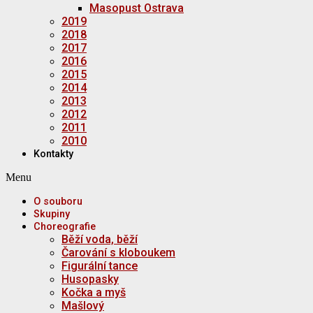
Masopust Ostrava
2019
2018
2017
2016
2015
2014
2013
2012
2011
2010
Kontakty
Menu
O souboru
Skupiny
Choreografie
Běží voda, běží
Čarování s kloboukem
Figurální tance
Husopasky
Kočka a myš
Mašlový