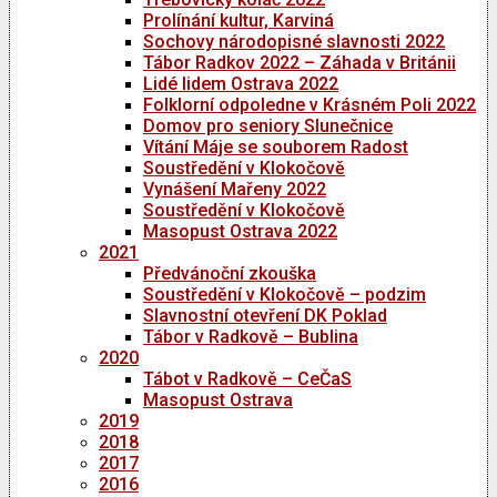
Prolínání kultur, Karviná
Sochovy národopisné slavnosti 2022
Tábor Radkov 2022 – Záhada v Británii
Lidé lidem Ostrava 2022
Folklorní odpoledne v Krásném Poli 2022
Domov pro seniory Slunečnice
Vítání Máje se souborem Radost
Soustředění v Klokočově
Vynášení Mařeny 2022
Soustředění v Klokočově
Masopust Ostrava 2022
2021
Předvánoční zkouška
Soustředění v Klokočově – podzim
Slavnostní otevření DK Poklad
Tábor v Radkově – Bublina
2020
Tábot v Radkově – CeČaS
Masopust Ostrava
2019
2018
2017
2016