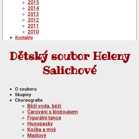
2015
2014
2013
2012
2011
2010
Kontakty
Dětský soubor Heleny
Salichové
O souboru
Skupiny
Choreografie
Běží voda, běží
Čarování s kloboukem
Figurální tance
Husopasky
Kočka a myš
Mašlový