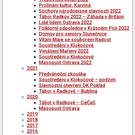
Prolínání kultur, Karviná
Sochovy národopisné slavnosti 2022
Tábor Radkov 2022 – Záhada v Británii
Lidé lidem Ostrava 2022
Folklorní odpoledne v Krásném Poli 2022
Domov pro seniory Slunečnice
Vítání Máje se souborem Radost
Soustředění v Klokočově
Vynášení Mařeny 2022
Soustředění v Klokočově
Masopust Ostrava 2022
2021
Předvánoční zkouška
Soustředění v Klokočově – podzim
Slavnostní otevření DK Poklad
Tábor v Radkově – Bublina
2020
Tábot v Radkově – CeČaS
Masopust Ostrava
2019
2018
2017
2016