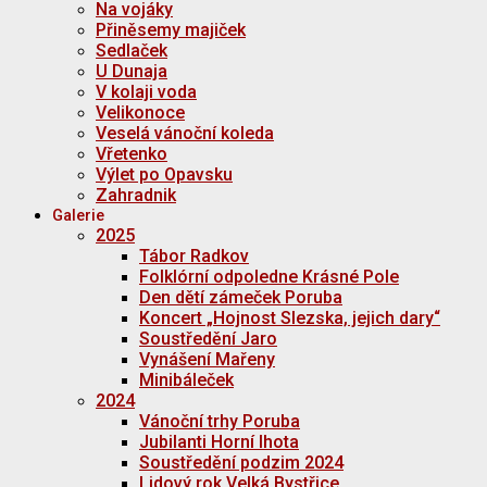
Na vojáky
Přiněsemy majiček
Sedlaček
U Dunaja
V kolaji voda
Velikonoce
Veselá vánoční koleda
Vřetenko
Výlet po Opavsku
Zahradnik
Galerie
2025
Tábor Radkov
Folklórní odpoledne Krásné Pole
Den dětí zámeček Poruba
Koncert „Hojnost Slezska, jejich dary“
Soustředění Jaro
Vynášení Mařeny
Minibáleček
2024
Vánoční trhy Poruba
Jubilanti Horní lhota
Soustředění podzim 2024
Lidový rok Velká Bystřice