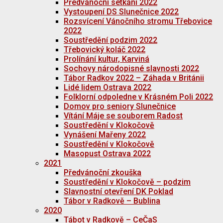
Předvánoční setkání 2022
Vystoupení DS Slunečnice 2022
Rozsvícení Vánočního stromu Třebovice
2022
Soustředění podzim 2022
Třebovický koláč 2022
Prolínání kultur, Karviná
Sochovy národopisné slavnosti 2022
Tábor Radkov 2022 – Záhada v Británii
Lidé lidem Ostrava 2022
Folklorní odpoledne v Krásném Poli 2022
Domov pro seniory Slunečnice
Vítání Máje se souborem Radost
Soustředění v Klokočově
Vynášení Mařeny 2022
Soustředění v Klokočově
Masopust Ostrava 2022
2021
Předvánoční zkouška
Soustředění v Klokočově – podzim
Slavnostní otevření DK Poklad
Tábor v Radkově – Bublina
2020
Tábot v Radkově – CeČaS