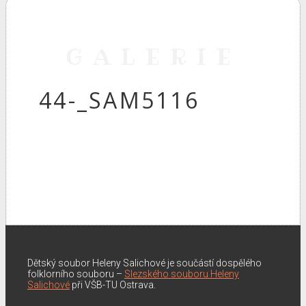
GALERIE
44-_SAM5116
Dětský soubor Heleny Salichové je součástí dospělého
folklorního souboru –
Slezského souboru Heleny
Salichové
při VŠB-TU Ostrava.