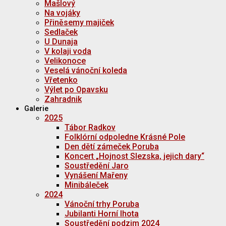
Mašlový
Na vojáky
Přiněsemy majiček
Sedlaček
U Dunaja
V kolaji voda
Velikonoce
Veselá vánoční koleda
Vřetenko
Výlet po Opavsku
Zahradnik
Galerie
2025
Tábor Radkov
Folklórní odpoledne Krásné Pole
Den dětí zámeček Poruba
Koncert „Hojnost Slezska, jejich dary“
Soustředění Jaro
Vynášení Mařeny
Minibáleček
2024
Vánoční trhy Poruba
Jubilanti Horní lhota
Soustředění podzim 2024