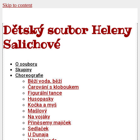
Skip to content
Dětský soubor Heleny
Salichové
O souboru
Skupiny
Choreografie
Běží voda, běží
Čarování s kloboukem
Figurální tance
Husopasky
Kočka a myš
Mašlový
Na vojáky
Přiněsemy majiček
Sedlaček
U Dunaja