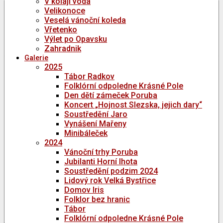
V kolaji voda
Velikonoce
Veselá vánoční koleda
Vřetenko
Výlet po Opavsku
Zahradnik
Galerie
2025
Tábor Radkov
Folklórní odpoledne Krásné Pole
Den dětí zámeček Poruba
Koncert „Hojnost Slezska, jejich dary“
Soustředění Jaro
Vynášení Mařeny
Minibáleček
2024
Vánoční trhy Poruba
Jubilanti Horní lhota
Soustředění podzim 2024
Lidový rok Velká Bystřice
Domov Iris
Folklor bez hranic
Tábor
Folklórní odpoledne Krásné Pole