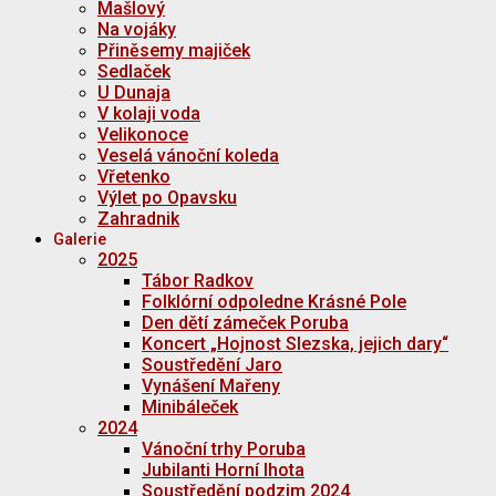
Mašlový
Na vojáky
Přiněsemy majiček
Sedlaček
U Dunaja
V kolaji voda
Velikonoce
Veselá vánoční koleda
Vřetenko
Výlet po Opavsku
Zahradnik
Galerie
2025
Tábor Radkov
Folklórní odpoledne Krásné Pole
Den dětí zámeček Poruba
Koncert „Hojnost Slezska, jejich dary“
Soustředění Jaro
Vynášení Mařeny
Minibáleček
2024
Vánoční trhy Poruba
Jubilanti Horní lhota
Soustředění podzim 2024