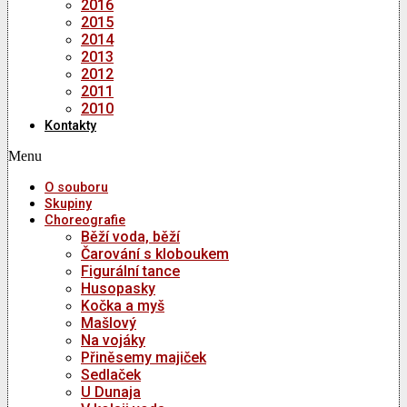
2016
2015
2014
2013
2012
2011
2010
Kontakty
Menu
O souboru
Skupiny
Choreografie
Běží voda, běží
Čarování s kloboukem
Figurální tance
Husopasky
Kočka a myš
Mašlový
Na vojáky
Přiněsemy majiček
Sedlaček
U Dunaja