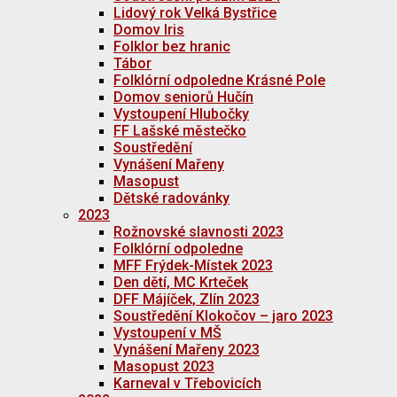
Lidový rok Velká Bystřice
Domov Iris
Folklor bez hranic
Tábor
Folklórní odpoledne Krásné Pole
Domov seniorů Hučín
Vystoupení Hlubočky
FF Lašské městečko
Soustředění
Vynášení Mařeny
Masopust
Dětské radovánky
2023
Rožnovské slavnosti 2023
Folklórní odpoledne
MFF Frýdek-Místek 2023
Den dětí, MC Krteček
DFF Májíček, Zlín 2023
Soustředění Klokočov – jaro 2023
Vystoupení v MŠ
Vynášení Mařeny 2023
Masopust 2023
Karneval v Třebovicích