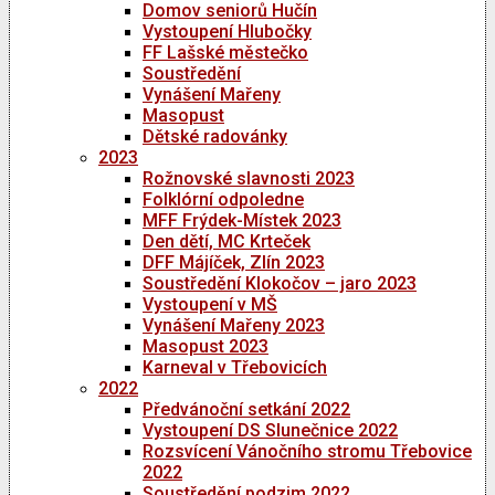
Domov seniorů Hučín
Vystoupení Hlubočky
FF Lašské městečko
Soustředění
Vynášení Mařeny
Masopust
Dětské radovánky
2023
Rožnovské slavnosti 2023
Folklórní odpoledne
MFF Frýdek-Místek 2023
Den dětí, MC Krteček
DFF Májíček, Zlín 2023
Soustředění Klokočov – jaro 2023
Vystoupení v MŠ
Vynášení Mařeny 2023
Masopust 2023
Karneval v Třebovicích
2022
Předvánoční setkání 2022
Vystoupení DS Slunečnice 2022
Rozsvícení Vánočního stromu Třebovice
2022
Soustředění podzim 2022