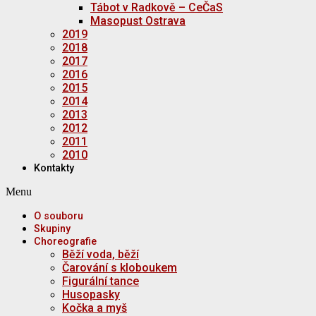
Tábot v Radkově – CeČaS
Masopust Ostrava
2019
2018
2017
2016
2015
2014
2013
2012
2011
2010
Kontakty
Menu
O souboru
Skupiny
Choreografie
Běží voda, běží
Čarování s kloboukem
Figurální tance
Husopasky
Kočka a myš