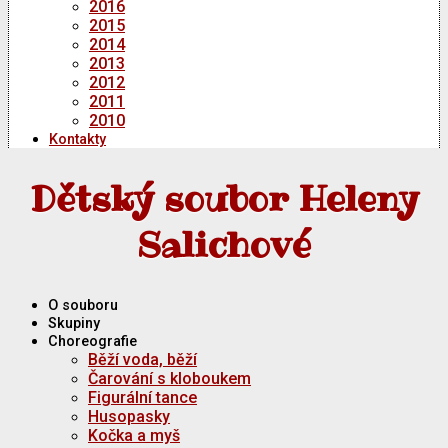
2016
2015
2014
2013
2012
2011
2010
Kontakty
Dětský soubor Heleny
Salichové
O souboru
Skupiny
Choreografie
Běží voda, běží
Čarování s kloboukem
Figurální tance
Husopasky
Kočka a myš