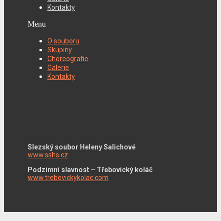
Kontakty
Menu
O souboru
Skupiny
Choreografie
Galerie
Kontakty
Slezský soubor Heleny Salichové
www.sshs.cz
Podzimní slavnost – Třebovický koláč
www.trebovickykolac.com