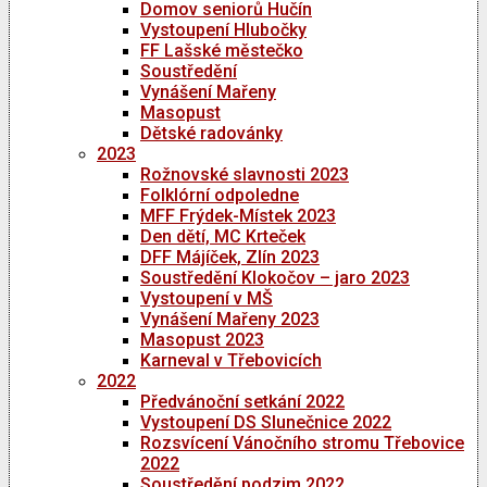
Domov seniorů Hučín
Vystoupení Hlubočky
FF Lašské městečko
Soustředění
Vynášení Mařeny
Masopust
Dětské radovánky
2023
Rožnovské slavnosti 2023
Folklórní odpoledne
MFF Frýdek-Místek 2023
Den dětí, MC Krteček
DFF Májíček, Zlín 2023
Soustředění Klokočov – jaro 2023
Vystoupení v MŠ
Vynášení Mařeny 2023
Masopust 2023
Karneval v Třebovicích
2022
Předvánoční setkání 2022
Vystoupení DS Slunečnice 2022
Rozsvícení Vánočního stromu Třebovice
2022
Soustředění podzim 2022