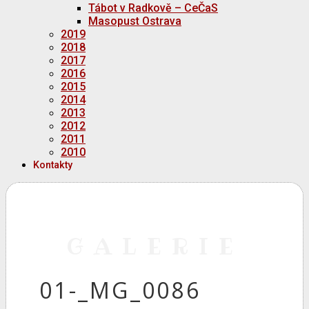
Tábot v Radkově – CeČaS
Masopust Ostrava
2019
2018
2017
2016
2015
2014
2013
2012
2011
2010
Kontakty
GALERIE
01-_MG_0086