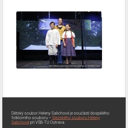
Dětský soubor Heleny Salichové je součástí dospělého
folklorního souboru –
Slezského souboru Heleny
Salichové
při VŠB-TU Ostrava.