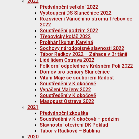
2022
Předvánoční setkání 2022
Vystoupení DS Slunečnice 2022
Rozsvícení Vánočního stromu Třebovice
2022
Soustředění podzim 2022
Třebovický koláč 2022
Prolínání kultur, Karviná
Sochovy národopisné slavnosti 2022
Tábor Radkov 2022 – Záhada v Británii
Lidé lidem Ostrava 2022
Folklorní odpoledne v Krásném Poli 2022
Domov pro seniory Slunečnice
Vítání Máje se souborem Radost
Soustředění v Klokočově
Vynášení Mařeny 2022
Soustředění v Klokočově
Masopust Ostrava 2022
2021
Předvánoční zkouška
Soustředění v Klokočově – podzim
Slavnostní otevření DK Poklad
Tábor v Radkově – Bublina
2020