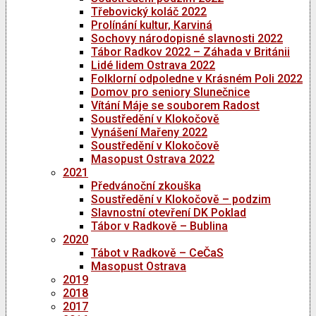
Třebovický koláč 2022
Prolínání kultur, Karviná
Sochovy národopisné slavnosti 2022
Tábor Radkov 2022 – Záhada v Británii
Lidé lidem Ostrava 2022
Folklorní odpoledne v Krásném Poli 2022
Domov pro seniory Slunečnice
Vítání Máje se souborem Radost
Soustředění v Klokočově
Vynášení Mařeny 2022
Soustředění v Klokočově
Masopust Ostrava 2022
2021
Předvánoční zkouška
Soustředění v Klokočově – podzim
Slavnostní otevření DK Poklad
Tábor v Radkově – Bublina
2020
Tábot v Radkově – CeČaS
Masopust Ostrava
2019
2018
2017