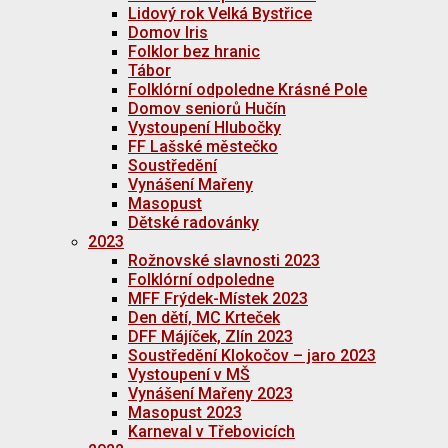
Lidový rok Velká Bystřice
Domov Iris
Folklor bez hranic
Tábor
Folklórní odpoledne Krásné Pole
Domov seniorů Hučín
Vystoupení Hlubočky
FF Lašské městečko
Soustředění
Vynášení Mařeny
Masopust
Dětské radovánky
2023
Rožnovské slavnosti 2023
Folklórní odpoledne
MFF Frýdek-Místek 2023
Den dětí, MC Krteček
DFF Májíček, Zlín 2023
Soustředění Klokočov – jaro 2023
Vystoupení v MŠ
Vynášení Mařeny 2023
Masopust 2023
Karneval v Třebovicích