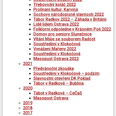
Třebovický koláč 2022
Prolínání kultur, Karviná
Sochovy národopisné slavnosti 2022
Tábor Radkov 2022 – Záhada v Británii
Lidé lidem Ostrava 2022
Folklorní odpoledne v Krásném Poli 2022
Domov pro seniory Slunečnice
Vítání Máje se souborem Radost
Soustředění v Klokočově
Vynášení Mařeny 2022
Soustředění v Klokočově
Masopust Ostrava 2022
2021
Předvánoční zkouška
Soustředění v Klokočově – podzim
Slavnostní otevření DK Poklad
Tábor v Radkově – Bublina
2020
Tábot v Radkově – CeČaS
Masopust Ostrava
2019
2018
2017