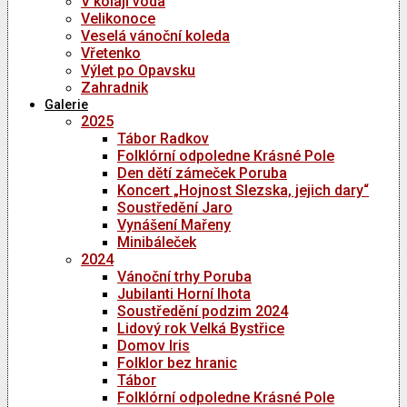
V kolaji voda
Velikonoce
Veselá vánoční koleda
Vřetenko
Výlet po Opavsku
Zahradnik
Galerie
2025
Tábor Radkov
Folklórní odpoledne Krásné Pole
Den dětí zámeček Poruba
Koncert „Hojnost Slezska, jejich dary“
Soustředění Jaro
Vynášení Mařeny
Minibáleček
2024
Vánoční trhy Poruba
Jubilanti Horní lhota
Soustředění podzim 2024
Lidový rok Velká Bystřice
Domov Iris
Folklor bez hranic
Tábor
Folklórní odpoledne Krásné Pole