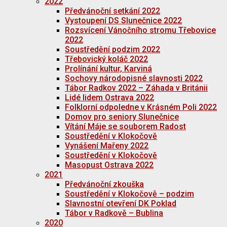
2022
Předvánoční setkání 2022
Vystoupení DS Slunečnice 2022
Rozsvícení Vánočního stromu Třebovice
2022
Soustředění podzim 2022
Třebovický koláč 2022
Prolínání kultur, Karviná
Sochovy národopisné slavnosti 2022
Tábor Radkov 2022 – Záhada v Británii
Lidé lidem Ostrava 2022
Folklorní odpoledne v Krásném Poli 2022
Domov pro seniory Slunečnice
Vítání Máje se souborem Radost
Soustředění v Klokočově
Vynášení Mařeny 2022
Soustředění v Klokočově
Masopust Ostrava 2022
2021
Předvánoční zkouška
Soustředění v Klokočově – podzim
Slavnostní otevření DK Poklad
Tábor v Radkově – Bublina
2020