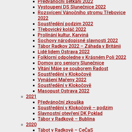
Předvánoční setkání 2022
Vystoupení DS Slunečnice 2022
Rozsvícení Vánočního stromu Třebovice
2022
Soustředění podzim 2022
Třebovický koláč 2022
Prolínání kultur, Karviná
Sochovy národopisné slavnosti 2022
Tábor Radkov 2022 – Záhada v Británii
Lidé lidem Ostrava 2022
Folklorní odpoledne v Krásném Poli 2022
Domov pro seniory Slunečnice
Vítání Máje se souborem Radost
Soustředění v Klokočově
Vynášení Mařeny 2022
Soustředění v Klokočově
Masopust Ostrava 2022
2021
Předvánoční zkouška
Soustředění v Klokočově – podzim
Slavnostní otevření DK Poklad
Tábor v Radkově – Bublina
2020
Tábot v Radkově – CeČaS