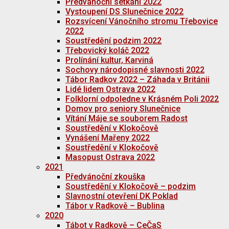
Předvánoční setkání 2022
Vystoupení DS Slunečnice 2022
Rozsvícení Vánočního stromu Třebovice
2022
Soustředění podzim 2022
Třebovický koláč 2022
Prolínání kultur, Karviná
Sochovy národopisné slavnosti 2022
Tábor Radkov 2022 – Záhada v Británii
Lidé lidem Ostrava 2022
Folklorní odpoledne v Krásném Poli 2022
Domov pro seniory Slunečnice
Vítání Máje se souborem Radost
Soustředění v Klokočově
Vynášení Mařeny 2022
Soustředění v Klokočově
Masopust Ostrava 2022
2021
Předvánoční zkouška
Soustředění v Klokočově – podzim
Slavnostní otevření DK Poklad
Tábor v Radkově – Bublina
2020
Tábot v Radkově – CeČaS