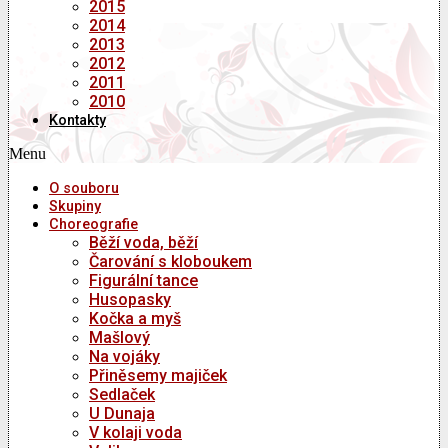
2015
2014
2013
2012
2011
2010
Kontakty
Menu
O souboru
Skupiny
Choreografie
Běží voda, běží
Čarování s kloboukem
Figurální tance
Husopasky
Kočka a myš
Mašlový
Na vojáky
Přiněsemy majiček
Sedlaček
U Dunaja
V kolaji voda