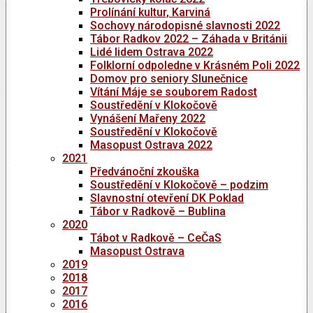
Prolínání kultur, Karviná
Sochovy národopisné slavnosti 2022
Tábor Radkov 2022 – Záhada v Británii
Lidé lidem Ostrava 2022
Folklorní odpoledne v Krásném Poli 2022
Domov pro seniory Slunečnice
Vítání Máje se souborem Radost
Soustředění v Klokočově
Vynášení Mařeny 2022
Soustředění v Klokočově
Masopust Ostrava 2022
2021
Předvánoční zkouška
Soustředění v Klokočově – podzim
Slavnostní otevření DK Poklad
Tábor v Radkově – Bublina
2020
Tábot v Radkově – CeČaS
Masopust Ostrava
2019
2018
2017
2016