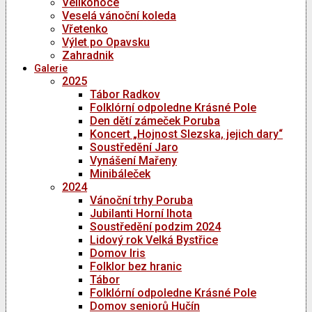
Velikonoce
Veselá vánoční koleda
Vřetenko
Výlet po Opavsku
Zahradnik
Galerie
2025
Tábor Radkov
Folklórní odpoledne Krásné Pole
Den dětí zámeček Poruba
Koncert „Hojnost Slezska, jejich dary“
Soustředění Jaro
Vynášení Mařeny
Minibáleček
2024
Vánoční trhy Poruba
Jubilanti Horní lhota
Soustředění podzim 2024
Lidový rok Velká Bystřice
Domov Iris
Folklor bez hranic
Tábor
Folklórní odpoledne Krásné Pole
Domov seniorů Hučín