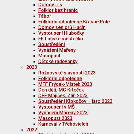
Domov Iris
Folklor bez hranic
Tábor
Folklórní odpoledne Krásné Pole
Domov seniorů Hučín
Vystoupení Hlubočky
FF Lašské městečko
Soustředění
Vynášení Mařeny
Masopust
Dětské radovánky
2023
Rožnovské slavnosti 2023
Folklórní odpoledne
MFF Frýdek-Místek 2023
Den dětí, MC Krteček
DFF Májíček, Zlín 2023
Soustředění Klokočov – jaro 2023
Vystoupení v MŠ
Vynášení Mařeny 2023
Masopust 2023
Karneval v Třebovicích
2022