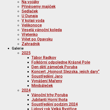
Na vojáky
Přiněsemy majiček
Sedlaček
U Dunaja
V kolaji voda
Velikonoce
Veselá vánoční koleda
Vřetenko
Výlet po Opavsku
Zahradnik
Galerie
2025
Tábor Radkov
Folklórní odpoledne Krásné Pole
Den dětí zámeček Poruba
Koncert „Hojnost Slezska, jejich dary“
Soustředění Jaro
Vynášení Mařeny
Minibáleček
2024
Vánoční trhy Poruba
Jubilanti Horní lhota
Soustředění podzim 2024
Lidový rok Velká Bystřice