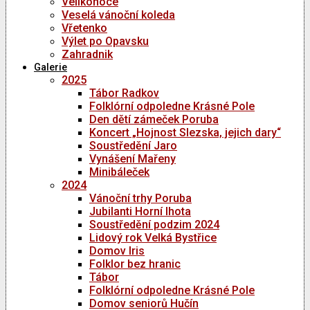
Velikonoce
Veselá vánoční koleda
Vřetenko
Výlet po Opavsku
Zahradnik
Galerie
2025
Tábor Radkov
Folklórní odpoledne Krásné Pole
Den dětí zámeček Poruba
Koncert „Hojnost Slezska, jejich dary“
Soustředění Jaro
Vynášení Mařeny
Minibáleček
2024
Vánoční trhy Poruba
Jubilanti Horní lhota
Soustředění podzim 2024
Lidový rok Velká Bystřice
Domov Iris
Folklor bez hranic
Tábor
Folklórní odpoledne Krásné Pole
Domov seniorů Hučín