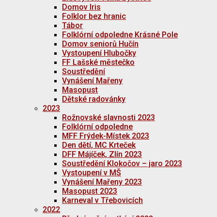
Domov Iris
Folklor bez hranic
Tábor
Folklórní odpoledne Krásné Pole
Domov seniorů Hučín
Vystoupení Hlubočky
FF Lašské městečko
Soustředění
Vynášení Mařeny
Masopust
Dětské radovánky
2023
Rožnovské slavnosti 2023
Folklórní odpoledne
MFF Frýdek-Místek 2023
Den dětí, MC Krteček
DFF Májíček, Zlín 2023
Soustředění Klokočov – jaro 2023
Vystoupení v MŠ
Vynášení Mařeny 2023
Masopust 2023
Karneval v Třebovicích
2022