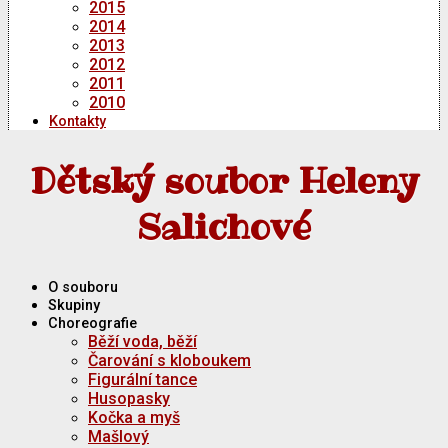
2015
2014
2013
2012
2011
2010
Kontakty
Dětský soubor Heleny
Salichové
O souboru
Skupiny
Choreografie
Běží voda, běží
Čarování s kloboukem
Figurální tance
Husopasky
Kočka a myš
Mašlový