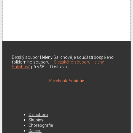
Dětský soubor Heleny Salichové je součástí dospělého
folklorního souboru –
Slezského souboru Heleny
Salichové
při VŠB-TU Ostrava.
Facebook
Youtube
O souboru
Skupiny
Choreografie
Galerie