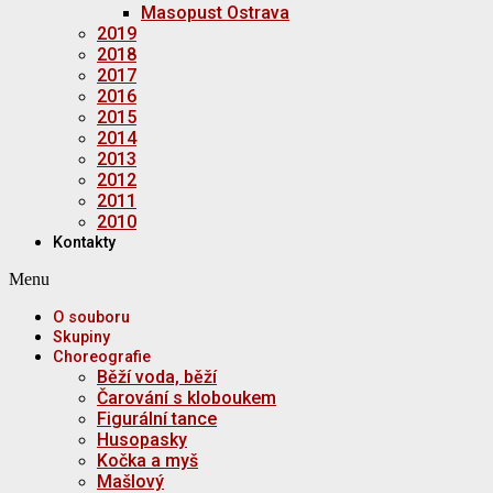
Masopust Ostrava
2019
2018
2017
2016
2015
2014
2013
2012
2011
2010
Kontakty
Menu
O souboru
Skupiny
Choreografie
Běží voda, běží
Čarování s kloboukem
Figurální tance
Husopasky
Kočka a myš
Mašlový