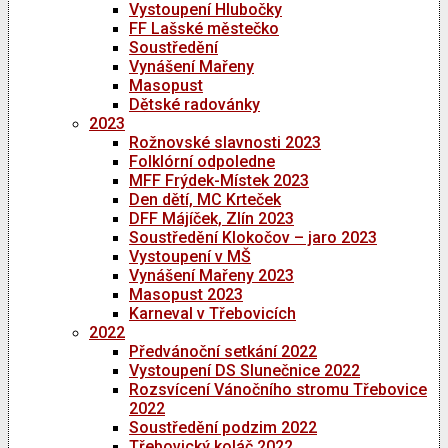
Vystoupení Hlubočky
FF Lašské městečko
Soustředění
Vynášení Mařeny
Masopust
Dětské radovánky
2023
Rožnovské slavnosti 2023
Folklórní odpoledne
MFF Frýdek-Místek 2023
Den dětí, MC Krteček
DFF Májíček, Zlín 2023
Soustředění Klokočov – jaro 2023
Vystoupení v MŠ
Vynášení Mařeny 2023
Masopust 2023
Karneval v Třebovicích
2022
Předvánoční setkání 2022
Vystoupení DS Slunečnice 2022
Rozsvícení Vánočního stromu Třebovice
2022
Soustředění podzim 2022
Třebovický koláč 2022