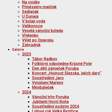
Na vojáky
Přiněsemy majiček
Sedlaček
U Dunaja
V kolaji voda
Velikonoce
Veselá vánoční koleda
Vřetenko
Výlet po Opavsku
Zahradnik
Galerie
2025
Tábor Radkov
Folklórní odpoledne Krásné Pole
Den dětí zámeček Poruba
Koncert „Hojnost Slezska, jejich dary“
Soustředění Jaro
Vynášení Mařeny
Minibáleček
2024
Vánoční trhy Poruba
Jubilanti Horní lhota
Soustředění podzim 2024
Lidový rok Velká Bystřice