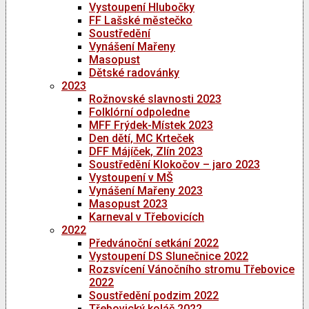
Vystoupení Hlubočky
FF Lašské městečko
Soustředění
Vynášení Mařeny
Masopust
Dětské radovánky
2023
Rožnovské slavnosti 2023
Folklórní odpoledne
MFF Frýdek-Místek 2023
Den dětí, MC Krteček
DFF Májíček, Zlín 2023
Soustředění Klokočov – jaro 2023
Vystoupení v MŠ
Vynášení Mařeny 2023
Masopust 2023
Karneval v Třebovicích
2022
Předvánoční setkání 2022
Vystoupení DS Slunečnice 2022
Rozsvícení Vánočního stromu Třebovice
2022
Soustředění podzim 2022
Třebovický koláč 2022