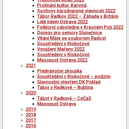
Prolínání kultur, Karviná
Sochovy národopisné slavnosti 2022
Tábor Radkov 2022 – Záhada v Británii
Lidé lidem Ostrava 2022
Folklorní odpoledne v Krásném Poli 2022
Domov pro seniory Slunečnice
Vítání Máje se souborem Radost
Soustředění v Klokočově
Vynášení Mařeny 2022
Soustředění v Klokočově
Masopust Ostrava 2022
2021
Předvánoční zkouška
Soustředění v Klokočově – podzim
Slavnostní otevření DK Poklad
Tábor v Radkově – Bublina
2020
Tábot v Radkově – CeČaS
Masopust Ostrava
2019
2018
2017
2016